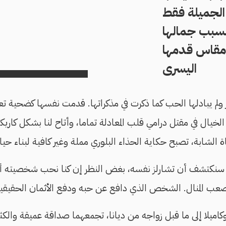
الجميلة فقط
سبب جمالها
مقاس قدمها
اليسرى
ير ولم يبادلها الحب كما ذكرت في مذكراتها. قدمت نفسها كضحية
يال في مقتل درامي قلب المعادلة تماما، وأتاح لنا بشكل كاريكا
تاة الشابة، تصبح حكاية الحذاء البلوري مملة وغير كافية لبناء ح
لًا، سنكتشف أن تشارلز نفسه، بغض النظر إن كنا نحب شخصيته أم ل
 المنال. الشخص الذي دافع عن حبه ودفع الأثمان الحقيقي
ميلا إلى ما قبل زواجه من ديانا، تجمعهما صداقة عميقة والكث