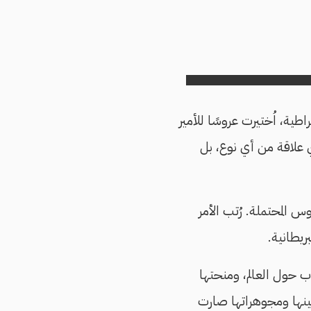
طية، اُختيرت عروسًا للأمير
ي علاقة من أي نوع، بل
 المحتملة. رُتب الأمر
بريطانية.
 حول العالم، ومنحتها
تينها ومجوهراتها صارت