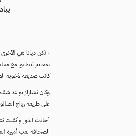
يباد
لم تكن ديانا هي الأخرى 
بمعايير تتطابق مع معايي
كانت صديقة لأخويه الص
وكان تشارلز يواعد شقيقة
على طريقة زواج الصالونات
أجادت الدور وأتقنت تفا
الصحافة لقب أميرة القل