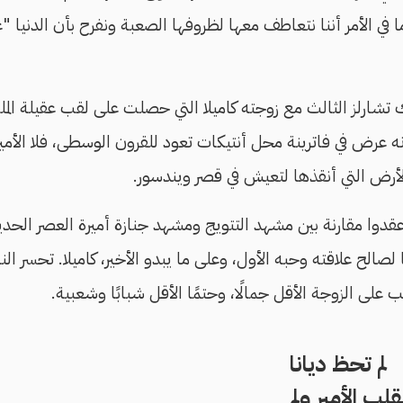
ا في الأمر أننا نتعاطف معها لظروفها الصعبة ونفرح بأن الدنيا 
ك تشارلز الثالث مع زوجته كاميلا التي حصلت على لقب عقيلة المل
أنه عرض في فاترينة محل أنتيكات تعود للقرون الوسطى، فلا الأم
لأرض التي أنقذها لتعيش في قصر ويندسور.
قدوا مقارنة بين مشهد التتويج ومشهد جنازة أميرة العصر الحديث 
 لصالح علاقته وحبه الأول، وعلى ما يبدو الأخير، كاميلا. تحسر ال
على الزوجة الأقل جمالًا، وحتمًا الأقل شبابًا وشعبية.
لم تحظ ديانا
قلب الأمير ولم