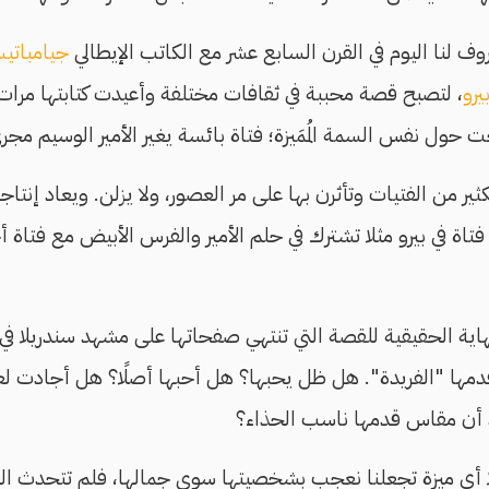
وف لنا اليوم في القرن السابع عشر مع الكاتب الإيطالي
جيامباتيس
يرو
، لتصبح قصة محببة في ثقافات مختلفة وأعيدت كتابتها مرات ك
ت حول نفس السمة المُمَيزة؛ فتاة بائسة يغير الأمير الوسيم مج
ر من الفتيات وتأثرن بها على مر العصور، ولا يزلن. ويعاد إنتاجه
ة في بيرو مثلا تشترك في حلم الأمير والفرس الأبيض مع فتاة 
نهاية الحقيقية للقصة التي تنتهي صفحاتها على مشهد سندريلا في
ها "الفريدة". هل ظل يحبها؟ هل أحبها أصلًا؟ هل أجادت لعب
 أن مقاس قدمها ناسب الحذاء؟
ا أي ميزة تجعلنا نعجب بشخصيتها سوى جمالها، فلم تتحدث القص