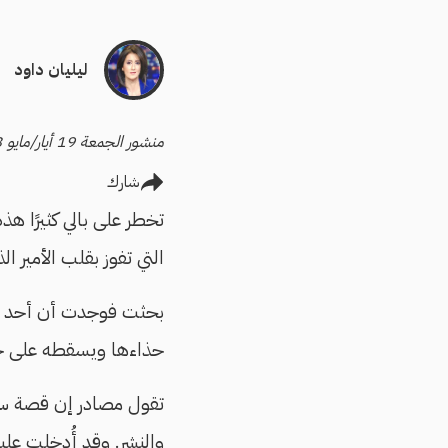
ليليان داود
منشور الجمعة 19 أيار/مايو 2023
شارك
تخطر على بالي كثيرًا هذ
التي تفوز بقلب الأمير
بحثت فوجدت أن أحد أص
حذاءها ويسقطه على حج
تقول مصادر إن قصة سند
والنشر. وقد أُدخلت علي