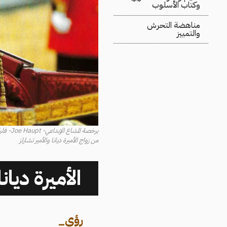
وكتاب الأسلوب
مناهضة التحرش
والتمييز
برخصة المشاع الإبداعي- Joe Haupt- فليكر
من زواج الأميرة ديانا والأمير تشارلز
الأميرة ديان
رؤى
_