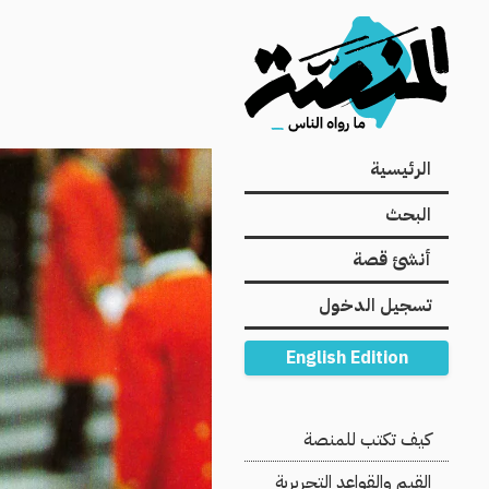
Main
الرئيسية
navigation
البحث
أنشئ قصة
تسجيل الدخول
English Edition
Secondary
كيف تكتب للمنصة
Navigation
القيم والقواعد التحريرية