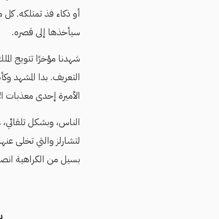
أو ذكاء فذ تمتلكه. كل م
سيأخذها إلى قصره.
شهدنا مؤخرًا تتويج المل
التعريف. بدا المشهد وك
الأميرة إحدى معذبات ا
الناس، وبشكل تلقائي، ع
لتشارلز والتي تخلى عنها
بسيل من الكراهية انصب 
ب