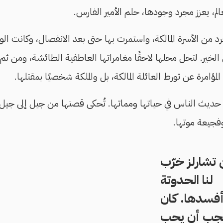
لم، يعزز مجرد وجودها، حلم الأمير الفارس.
د من الأسرة المالكة، واستمرت بها حتى بعد الانفصال، وكانت الو
 الخير. لتحل محلها لاحقًا مغامراتها العاطفية الطائشة، ومن ثم
مؤامرة عن تورط العائلة المالكة، بل والملكة شخصيًا بمقتلها.
 حديث الناس في حياتها ومماتها. تُحكى قصتها من جيل إلى جيل، 
فجيعة موتها.
 تشارلز خرّب
لنا الحدوتة
فسدها. كان
جب أن يحب