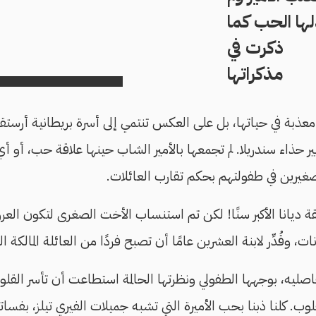
لها الحب كما
ذكرت في
مذكراتها
معذبة في حياتها، بل على العكس تنتمي إلى أسرة بريطانية أرستقرا
ر حذاء سندريلا. لم تجمعها بالأمير الشاب حينها علاقة حب، أو أ
غيرين في طفولتهم بحكم تقارب العائلات.
 ديانا الأكبر سنًا! لكن تم استنساب الأخت الصغرى لتكون العروس
، وقُدِّر لابنة العشرين عامًا أن تصبح فردًا من العائلة المالكة ال
صليه، بوجهها الطفولي ونظرتها الحالمة استطاعت أن تأسر القلوب
وب. كلنا ذبنا بحب الأميرة التي تشبه جميلات الفيري تيلز، بفسا