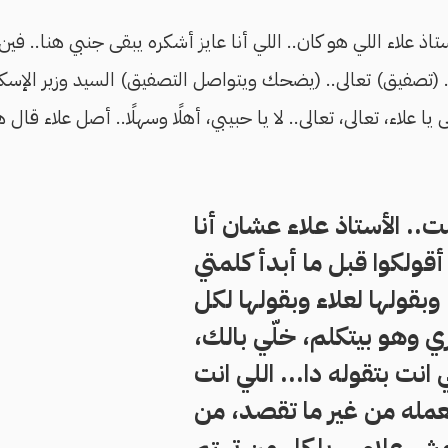
اذ علاء اللي هو كان.. اللي أنا عايز أشكره يبقى جنبي هنا.. فين ا
اء.. (تصفيق) تعالى.. (يضحك ويتواصل التصفيق) السيد وزير الإ
ا علاء، تعالى، تعالى.. لا يا حبيبي، أهلًا وسهلًا.. أصل علاء قا
ت.. الأستاذ علاء عشان أنا
قولكوا قبل ما أبدأ كلمتي
وبقولها لعلاء وبقولها لكل
 وهو بيتكلم، خلّي بالك،
ي انت بتقوله دا... اللي انت
عمله من غير ما تقصد، من
مش علاء... يا كل من تهتم