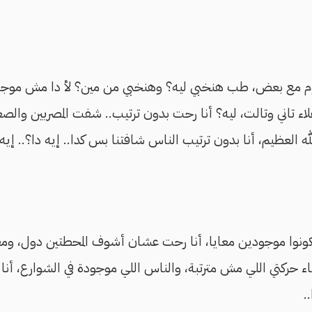
يوم مع بعض، طب هنخبي ليه؟ وهنخبي من مين؟ لأ دا مش موجود
اء تاني وتالت، ليه؟ أنا رحت بدون ترتيب.. شفت المصريين والصع
ه العظيم، أنا بدون ترتيب الناس شافتنا بس كدا.. إيه دا؟.. إيه
ونوا موجودين معايا، أنا رحت عشان أشوف المحطتين دول، ومعا
اء حركتي اللي مش مترتبة، والناس اللي موجودة في الشوارع، أن
.