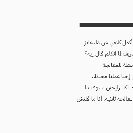
أكمل كلامي عن دا، عايز
يف لما اتكلم قال إيه؟
محطة للمعالجة
ل إحنا عملنا محطة،
ا؟ إحنا كنا رايحين نشوف دا.
عالجة ثلاثية. أنا ما قلتش