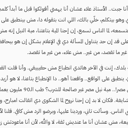
نا جبت.. الأستاذ علاء عشان أنا يهمني أقولكوا قبل ما أبدأ كلمت
 وهو بيتكلم، خلّي بالك، اللي انت بتقوله دا، مش بينطبق على 
سمعه، لما الناس تسمع، إن إحنا المية بتاعتنا، مية النيل إنه 
لى قد إن حد يتناول المسألة دي في الإعلام بشكل إن هو بيحاف
 غير ما تقصد، من غير.. مش علاء، من غير ما تقصد.
لدك، إنت في الآخر هاتدي انطباع مش حقيييقي. وأنا قلت القعدة
ينطبق على الواقع.. واقعنا أهو.. دا الإنطباع بتاعنا، لا هو أزيد، و
يتقال كدا، يعني ميّة نيل مصر!.. مي
ة. فكان لا بد إن إحنا نروح لما الشكوى دي اتقالت امبارح، وردي
ي الناس. وسألت تاني، وردينا عليها، وبرضو الرد مش كافي. قلنا 
بيعة، مش عشان أنا ما عنديش ثقة، لا والله، لأن أنا ماعودتش ز