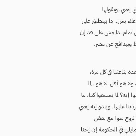
ي يعني، وبقولها
علاء بس.. دا بينطبق على
مش تمام، دا مش على قد إن
ظ وبيدافع عن مصر.
 بتاعتنا في كل مرة،
لا هو أقل، لا هو.. لما
ة نيل مصر غير صالحة للشرب؟ طب الـ90 مليون يعملوا إيه؟ لما يسمعوا كدا، ما
نا عليها. ويبدو إنه يعني
لأ نروح سوا مع بعض
مايلي في الحكومة إن إحنا