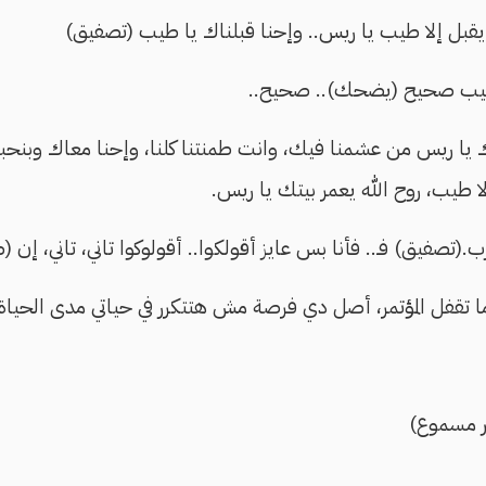
يقبل إلا طيب يا ريس.. وإحنا قبلناك يا طيب (تصفيق)
طيب صحيح (يضحك).. صحيح..
ك يا ريس من عشمنا فيك، وانت طمنتنا كلنا، وإحنا معاك وبن
 طيب، روح الله يعمر بيتك يا ريس.
.(تصفيق) فـ.. فأنا بس عايز أقولكوا.. أقولوكوا تاني، تاني، إن
ا تقفل المؤتمر، أصل دي فرصة مش هتتكرر في حياتي مدى الحياة.
ر مسموع)