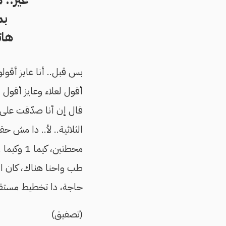
بم
هات
بس قبل.. أنا عايز أقولو
أقول لعلاء وعايز أقول 
قال إن أنا صدّقت على..
الثلاثية.. لأ.. دا مش ح
طب واحنا هناك، كان الا
حاجة، دا تخطيط مستقر
(تصفيق)