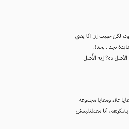
، لكن حبيت إن أنا يعني
ايدة بجد.. بجد!.
 الأصل ده؟ إيه الأًصل
يا علاء ومعايا مجموعة
ا بشكرهم، أنا معملتلهمش