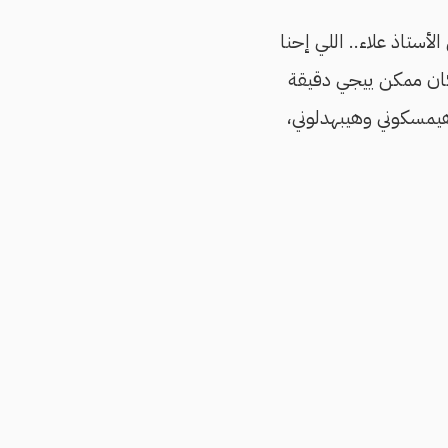
لأستاذ علاء.. اللي إحنا
سكان ممكن ييجي دقيقة
ل هيمسكوني وهيبهدلوني،