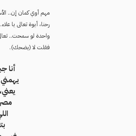
مهم أوي كمان إن.. الأست
رحنا، أيوة تعالى يا عل
واحدة لو سمحت.. تعالى ي
فقلت لا (يضحك).
أنا جب
يهمني أ
يعني، 
مصري
الل
بت
غير.. 