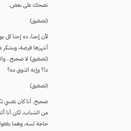
نضحك على بعض.
(تصفيق)
لأن إحنا، ده إحنا كل 
أنتهزها فرصة، وبشكر عل
(تصفيق) لا صحيح.. والل
دا؟ وإيه الذوق ده؟
(تصفيق)
صحيح. أنا كان نفسي تك
من الشباب، لكن أنا أثن
حاجة لسه، وهما يقفوا.