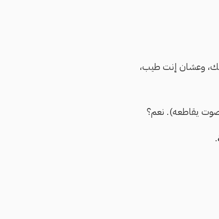
حبك، وعشان إنت طيب،
 (صوت يقاطعه). نعم؟