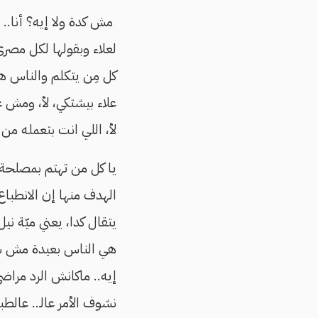
مش كدة ولا إيه؟ أنا.. أ
لعلاء وبقولها لكل مصري
كل مِن يتكلم والناس هت
علاء بيشتكي، لأ، ومش ع
لأ، اللي انت بتعمله من
يا كل من تهتم بمصلحة ب
الهدف منها إن الانطباع، 
هي الناس بعيدة مش شايف
إيه.. ماكانش الرد مراض
نشوف الأمر عالـ.. عالط