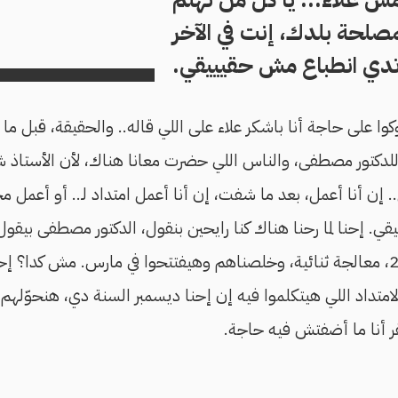
صلحة بلدك، إنت في الآخر
دي انطباع مش حقيييقي.
كوا على حاجة أنا باشكر علاء على اللي قاله.. والحقيقة، قبل ما 
للدكتور مصطفى، والناس اللي حضرت معانا هناك، لأن الأستاذ شر
 إن أنا أعمل، بعد ما شفت، إن أنا أعمل امتداد لـ.. أو أعمل 
قيقي. إحنا لما رحنا هناك كنا رايحين بنقول، الدكتور مصطفى بيقو
محطتين، كيما 1 وكيما 2، معالجة ثنائية، وخلصناهم وهيفتتحوا في مارس. مش كد
متداد اللي هيتكلموا فيه إن إحنا ديسمبر السنة دي، هنحوّلهم لم
 أنا ما أضفتش فيه حاجة.