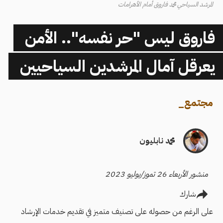
المرشد السياحي محمد فاروق أمام الأهرامات
فاروق ليس "حر نفسه".. الأمن
يعرقل آمال المرشدين السياحيين
مجتمع
_
محمد نابليون
منشور الأربعاء 26 تموز/يوليو 2023
شارك
على الرغم من حصوله على تصنيف متميز في تقديم خدمات الإرشاد