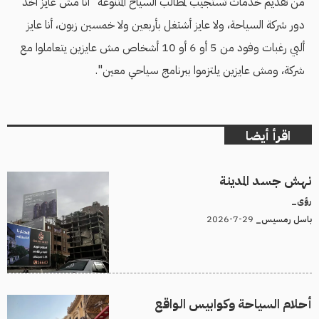
من تقديم خدمات تستجيب لمطالب السياح المتنوعة "أنا مش عايز آخد
دور شركة السياحة، ولا عايز أشتغل بأربعين ولا خمسين زبون، أنا عايز
ألبي رغبات وفود من 5 أو 6 أو 10 أشخاص مش عايزين يتعاملوا مع
شركة، ومش عايزين يلتزموا ببرنامج سياحي معين".
اقرأ أيضا
نهش جسد المدينة
رؤى_
29-7-2026
باسل رمسيس_
أحلام السياحة وكوابيس الواقع