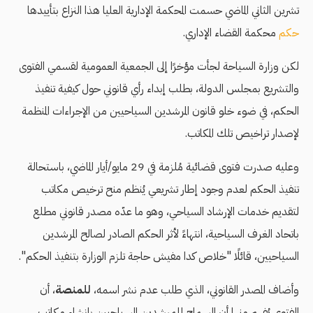
تشرين الثاني الماضي حسمت المحكمة الإدارية العليا هذا النزاع بتأييدها
حكم
محكمة القضاء الإداري.
لكن وزارة السياحة لجأت مؤخرًا إلى الجمعية العمومية لقسمي الفتوى
والتشريع بمجلس الدولة، بطلب إبداء رأي قانوني حول كيفية تنفيذ
الحكم، في ضوء خلو قانون المرشدين السياحيين من الإجراءات المنظمة
لإصدار تراخيص تلك المكاتب.
وعليه صدرت فتوى قضائية مُلزمة في 29 مايو/أيار الماضي، باستحالة
تنفيذ الحكم لعدم وجود إطار تشريعي يُنظم منح ترخيص مكاتب
لتقديم خدمات الإرشاد السياحي، وهو ما عدّه مصدر قانوني مطلع
باتحاد الغرف السياحية، انتهاءً لأثر الحكم الصادر لصالح المرشدين
السياحيين، قائلًا "خلاص كدا مفيش حاجة تلزم الوزارة بتنفيذ الحكم".
وأضاف المصدر القانوني، الذي طلب عدم نشر اسمه،
للمنصة
، أن
الفتوى يُفهم منها أن السماح للمرشدين السياحيين بإنشاء مكاتب