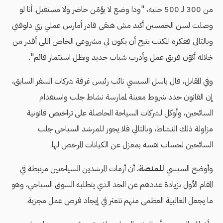
من 300 لـ 500 جنيه، "ودا وضع لا يؤمّن حاضر ولا مستقبل. أنا لو
وصلت لسن الخمسين أكيد مش هبقى قادر أمارس عملي زي دلوقتي
وبالتالي ففكرة المكتب يتيح أن يكون لي مشروعي الخاص اللي أقدر من
خلاله أكوّن فريق عمل وأدرب شباب جديد ويظل استثمار قائم".
وفي المقابل، قال باسل السيسي نائب رئيس غرفة شركات السفر السابق،
إن القانون حدد شروط معينة لممارسة نشاط جلب واستقدام
السائحين، وأوكل لشركات السياحة الحاصلة على تراخيص قانونية
مزاولة ذلك النشاط، وبالتالي فلا يجوز للمرشد السياحي جلب
السائحين لحساب نفسه بمعزل عن الكيانات المرخص لها.
وأوضح السيسي
للمنصة
، أن أزمات المرشدين السياحيين مرتبطة في
المقام الأول بزيادة عددهم عن الحد الذي يتطلبه السوق السياحي، وهو
ما يجعل الغالبية العظمى منهم تتعثر في إيجاد فرص عمل مجزية.