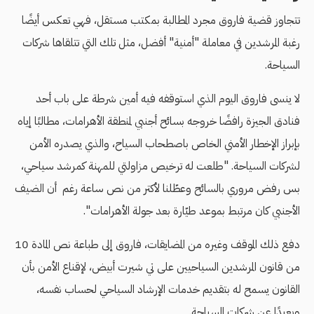
تتجاوز قضية فاروق مجرد المطالبة بمكتب مستقل، فهي تعكس أيضًا
رغبة المرشدين في معاملة "أمنية" أفضل، مثل تلك التي تتلقاها شركات
السياحة.
لا ينسى فاروق اليوم الذي استوقفه فيه أمين شرطة على باب أحد
فنادق الجيزة رافضًا خروجه بسائح أجنبي لمنطقة الأهرامات، مطالبًا إياه
بإبراز الإخطار الأمني الخاص باصطحاب السياح، والذي يصدره الأمن
لشركات السياحة. "طلعت له ترخيص مزاولتي للمهنة كمرشد سياحي،
بس رفض مروري بالسائح وعطّلنا لأكتر من نص ساعة رغم أن الضيف
الأجنبي كان مرتبط بموعد طيّارة بعد جولة الأهرامات".
دفع ذلك الموقف وغيره من المضايقات، فاروق إلى طباعة نص المادة 10
من قانون المرشدين السياحيين على تي شيرت أبيض، لإقناع الأمن بأن
القانون يسمح له بتقديم خدمات الإرشاد السياحي لحساب نفسه،
وبعيدًا عن شركات السياحة.