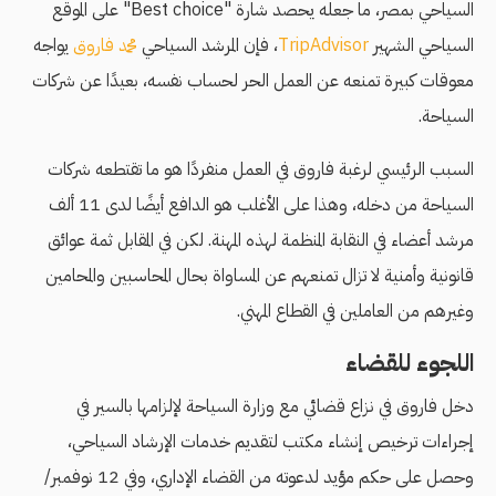
السياحي بمصر، ما جعله يحصد شارة "Best choice" على الموقع
السياحي الشهير
TripAdvisor
، فإن المرشد السياحي
محمد فاروق
يواجه
معوقات كبيرة تمنعه عن العمل الحر لحساب نفسه، بعيدًا عن شركات
السياحة.
السبب الرئيسي لرغبة فاروق في العمل منفردًا هو ما تقتطعه شركات
السياحة من دخله، وهذا على الأغلب هو الدافع أيضًا لدى 11 ألف
مرشد أعضاء في النقابة المنظمة لهذه المهنة. لكن في المقابل ثمة عوائق
قانونية وأمنية لا تزال تمنعهم عن المساواة بحال المحاسبين والمحامين
وغيرهم من العاملين في القطاع المهني.
اللجوء للقضاء
دخل فاروق في نزاع قضائي مع وزارة السياحة لإلزامها بالسير في
إجراءات ترخيص إنشاء مكتب لتقديم خدمات الإرشاد السياحي،
وحصل على حكم مؤيد لدعوته من القضاء الإداري، وفي 12 نوفمبر/