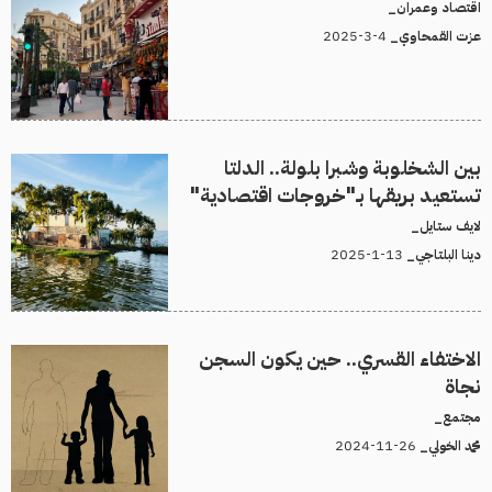
اقتصاد وعمران_
4-3-2025
عزت القمحاوي_
بين الشخلوبة وشبرا بلولة.. الدلتا
تستعيد بريقها بـ"خروجات اقتصادية"
لايف ستايل_
13-1-2025
دينا البلتاجي_
الاختفاء القسري.. حين يكون السجن
نجاة
مجتمع_
26-11-2024
محمد الخولي_