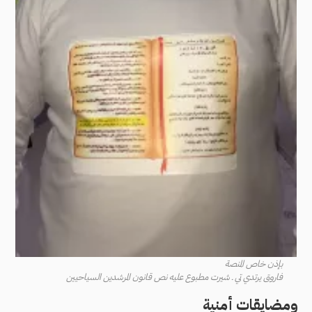
بإذن خاص المنصة
فاروق يرتدي تي ـ شيرت مطبوع عليه نص قانون المرشدين السياحيين
ومضايقات أمنية