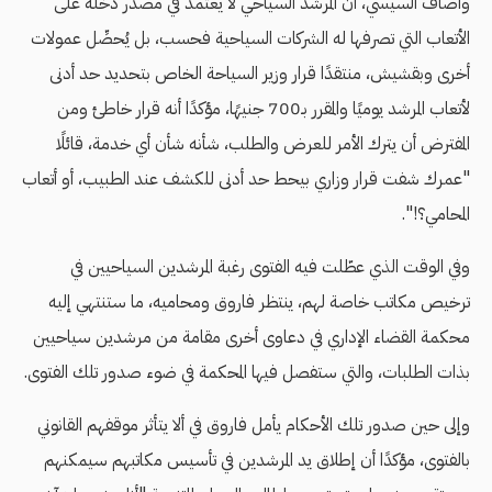
وأضاف السيسي، أن المرشد السياحي لا يعتمد في مصدر دخله على
الأتعاب التي تصرفها له الشركات السياحية فحسب، بل يُحصِّل عمولات
أخرى وبقشيش، منتقدًا قرار وزير السياحة الخاص بتحديد حد أدنى
لأتعاب المرشد يوميًا والمقرر بـ700 جنيهًا، مؤكدًا أنه قرار خاطئ ومن
المفترض أن يترك الأمر للعرض والطلب، شأنه شأن أي خدمة، قائلًا
"عمرك شفت قرار وزاري بيحط حد أدنى للكشف عند الطبيب، أو أتعاب
المحامي؟!".
وفي الوقت الذي عطّلت فيه الفتوى رغبة المرشدين السياحيين في
ترخيص مكاتب خاصة لهم، ينتظر فاروق ومحاميه، ما ستنتهي إليه
محكمة القضاء الإداري في دعاوى أخرى مقامة من مرشدين سياحيين
بذات الطلبات، والتي ستفصل فيها المحكمة في ضوء صدور تلك الفتوى.
وإلى حين صدور تلك الأحكام يأمل فاروق في ألا يتأثر موقفهم القانوني
بالفتوى، مؤكدًا أن إطلاق يد المرشدين في تأسيس مكاتبهم سيمكنهم