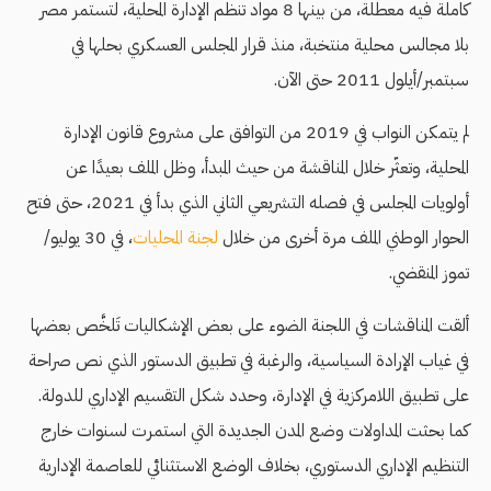
كاملة فيه معطلة، من بينها 8 مواد تنظم الإدارة المحلية، لتستمر مصر
بلا مجالس محلية منتخبة، منذ قرار المجلس العسكري بحلها في
سبتمبر/أيلول 2011 حتى الآن.
لم يتمكن النواب في 2019 من التوافق على مشروع قانون الإدارة
المحلية، وتعثّر خلال المناقشة من حيث المبدأ، وظل الملف بعيدًا عن
أولويات المجلس في فصله التشريعي الثاني الذي بدأ في 2021، حتى فتح
الحوار الوطني الملف مرة أخرى من خلال
لجنة المحليات
، في 30 يوليو/
تموز المنقضي.
ألقت المناقشات في اللجنة الضوء على بعض الإشكاليات تَلخَّص بعضها
في غياب الإرادة السياسية، والرغبة في تطبيق الدستور الذي نص صراحة
على تطبيق اللامركزية في الإدارة، وحدد شكل التقسيم الإداري للدولة.
كما بحثت المداولات وضع المدن الجديدة التي استمرت لسنوات خارج
التنظيم الإداري الدستوري، بخلاف الوضع الاستثنائي للعاصمة الإدارية