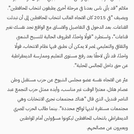
ملائم "قد يأتي ناس بعدنا في مرحلة أخرى يطبقون انتخاب المحافظين".
ويضيف "في 2015 كان الاتجاه الغالب انتخاب المحافظين إلى أن تبدلت
القناعات. بعد الدخول في التفاصيل والاتساق مع الواقع تجد نفسك تغير
قناعات"، واستطرد "قولًا واحدًا، الظروف الحالية للنسيج الشعبي
والثقافي والتعليمي لمصر لا يمكن أن نطبق فيها نظام الانتخاب، قولًا
واحدًا، قد تأتي لاحقًا بعد رفع مستوى التعليم وممارسة الديمقراطية
عن حق داخل المجالس المحلية".
عبَّر عن الاتجاه نفسه عضو مجلس الشيوخ عن حزب مستقبل وطن
عصام هلال، معتبرًا الوقت غير مناسب، وأيده ممثل حزب التجمع عبد
الناصر قنديل، الذي قال "هناك مجتمعات تجري الانتخابات وهي
مجتمعات مستقرة لديها لوائح محددة". بينما طالب الحزب المصري
الديمقراطي بانتخاب المحافظين ليكونوا مسؤولين أمام المواطنين
ويعبرون عن مصالحهم.