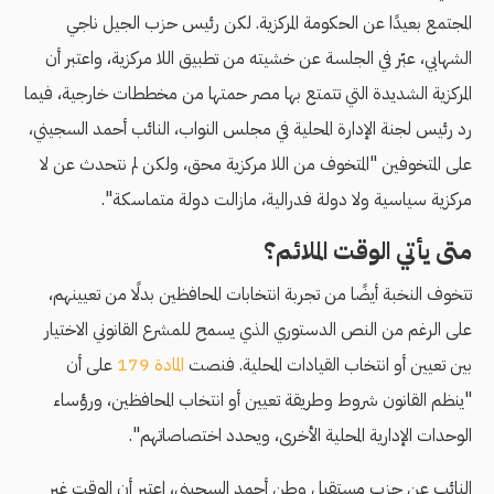
المجتمع بعيدًا عن الحكومة المركزية. لكن رئيس حزب الجيل ناجي
الشهابي، عبّر في الجلسة عن خشيته من تطبيق اللا مركزية، واعتبر أن
المركزية الشديدة التي تتمتع بها مصر حمتها من مخططات خارجية، فيما
رد رئيس لجنة الإدارة المحلية في مجلس النواب، النائب أحمد السجيني،
على المتخوفين "المتخوف من اللا مركزية محق، ولكن لم نتحدث عن لا
مركزية سياسية ولا دولة فدرالية، مازالت دولة متماسكة".
متى يأتي الوقت الملائم؟
تتخوف النخبة أيضًا من تجربة انتخابات المحافظين بدلًا من تعيينهم،
على الرغم من النص الدستوري الذي يسمح للمشرع القانوني الاختيار
بين تعيين أو انتخاب القيادات المحلية. فنصت
المادة 179
على أن
"ينظم القانون شروط وطريقة تعيين أو انتخاب المحافظين، ورؤساء
الوحدات الإدارية المحلية الأخرى، ويحدد اختصاصاتهم".
النائب عن حزب مستقبل وطن أحمد السجيني، اعتبر أن الوقت غير