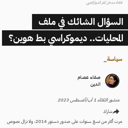
لافتة مدخل كفر الدوارالغربي
السؤال الشائك في ملف
المحليات.. ديموكراسي بط هوين؟
سياسة
_
صفاء عصام
الدين
منشور الثلاثاء 1 آب/أغسطس 2023
شارك
مرت أكثر من تسع سنوات على صدور دستور 2014، ولا تزال نصوص