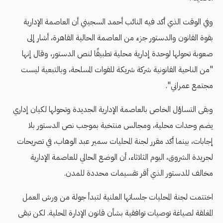
وفي الوقت الذي أكد فيه النائب أحمد السجيني أن العاصمة الإدارية
بقوة القانون والدستور جزء من العاصمة الحالية القاهرة، أشار إلى
صعوبة تحولها لوحدة إدارية محلية تطبيقًا لنص الدستور، وقال إنها
"من الناحية القانونية شركة شريكة للقوات المسلحة، وبالتبعية ليست
مجتمع عمراني".
وبقى التساؤل الخاص بالعاصمة الإدارية الجديدة وتحولها لكيان إداري
يضم وحدات محلية، ومجالس منتخبة بموجب نص الدستور بلا
إجابات، بينما أكد مقرر لجنة المحليات سمير عبد الوهاب، في تصريحات
لجريدة الشروق، اليوم الثلاثاء، أن الوضع الحالي للعاصمة الإدارية
مخالف للدستور الذي أقر تقسيمات محددة للمدن.
اختتمت لجنة المحليات جلساتها العلنية لتبدأ جولة من ورش العمل
المغلقة لصياغة توصيات توافقية بشأن قانون الإدارة المحلية. لكن تبقى