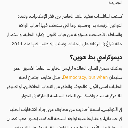
الجديدة.
كشفت المناقشات تعقيد الملف المحاصر بين فقر الإمكانيات، وتعدد
القوانين المرتبطة به، وحسبة برما التي سقطت فيها أحزاب الموالاة
والسلطة، فأصبحت مسؤولة عن غياب قانون الإدارة المحلية، واستمرار
حالة فراغ في الرقابة على المحليات وتمثيل المواطنين فيها منذ 2011.
ديموكراسي بط هوين؟
يمكنك سماع العبارة الخالدة لرئيس المخابرات العامة الأسبق، عمر
سليمان
Democracy, but when
، خلال متابعة اجتماع لجنة
المحليات أمس الأول، فالخوف والقلق من انتخاب المحافظين، أو تطبيق
اللا مركزية، يبدو واضحًا بين النخبة السياسة المشاركة في الحوار.
في الكواليس، تَسمع أحاديث عن مخاوف من إجراء الانتخابات المحلية
في حد ذاتها، واعتبارها عقبة تواجه السلطة الحاكمة، يُخشى معها فقدان
السيطرة على الأمور. ترتبط هذه المخاوف، التي لا يعبّر عنها المتحدثون