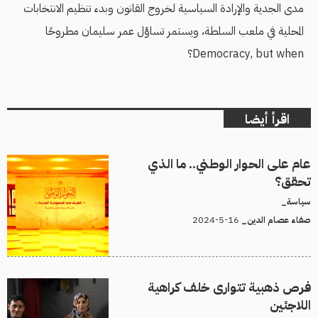
مدى الجدية والإرادة السياسية لخروج القانون وبدء تنظيم الانتخابات
المحلية في ملعب السلطة، ويستمر تساؤل عمر سليمان مطروحًا
Democracy, but when؟
اقرأ أيضا
عام على الحوار الوطني.. ما الذي
تحقق؟
سياسة_
16-5-2024
صفاء عصام الدين_
فرص ذهبية تتوارى خلف كراهية
اللاجئين