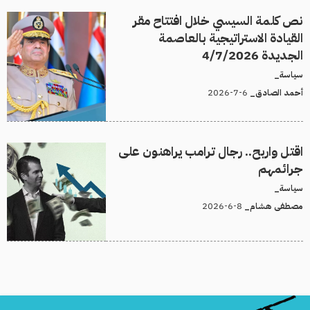
نص كلمة السيسي خلال افتتاح مقر
القيادة الاستراتيجية بالعاصمة
الجديدة 4/7/2026
سياسة_
6-7-2026
أحمد الصادق_
اقتل واربح.. رجال ترامب يراهنون على
جرائمهم
سياسة_
8-6-2026
مصطفى هشام_