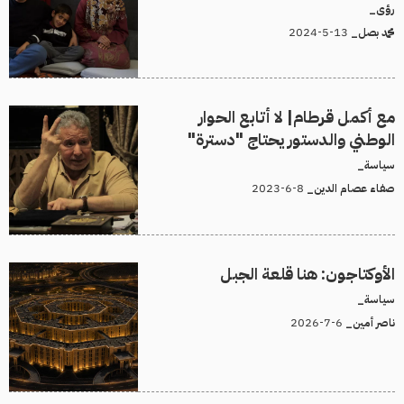
رؤى_
13-5-2024
محمد بصل_
مع أكمل قرطام| لا أتابع الحوار
الوطني والدستور يحتاج "دسترة"
سياسة_
8-6-2023
صفاء عصام الدين_
الأوكتاجون: هنا قلعة الجبل
سياسة_
6-7-2026
ناصر أمين_