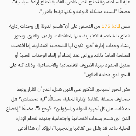
غاية البساطة، ولا تحتاح لنص خاص، القضية تحتاج إرادة سياسية"،
مضيفًا "ليست مشكلة قانونية ولكنها ترتبط بالقرار".
تنص
المادة 175
من الدستور على أن"تقسم الدولة إلى وحدات إدارية
تتمتع بالشخصية الاعتبارية، منها المحافظات، والمدن، والقرى. ويجوز
إنشاء وحدات إدارية أخرى تكون لها الشخصية الاعتبارية، إذا اقتضت
المصلحة العامة ذلك. ويراعى عند إنشاء أو إلغاء الوحدات المحلية أو
تعديل الحدود بينها، الظروف الاقتصادية والاجتماعية، وذلك كله على
النحو الذي ينظمه القانون".
مقرر المحور السياسي الدكتور علي الدين هلال، اعتبر أن القرار يرتبط
بمخاوف متعلقة بكفاءة الإدارة المحلية، مستائلًا "ليه محصلش؟ هل
ده فايت على كل أجهزة الدولة والمسؤولين؟ الأرجح لأ"، مضيفًا "إخضاع
المدن التي تتسم بسمات اقتصادية واجتماعية جديدة لنظام الإدارة
المحلية بتاعنا قد يقلل من كفائتها وإنتاجيتها"، ليؤكد أن هذا أدعى