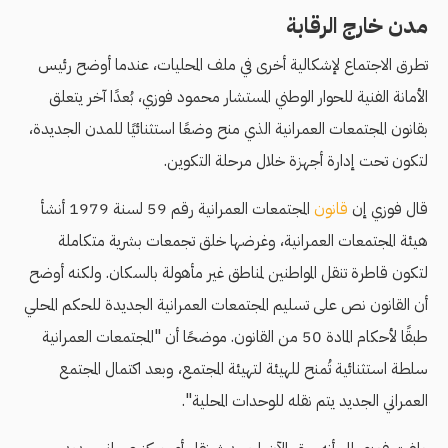
مدن خارج الرقابة
تطرق الاجتماع لإشكالية أخرى في ملف المحليات، عندما أوضح رئيس
الأمانة الفنية للحوار الوطني المستشار محمود فوزي، بُعدًا آخر يتعلق
بقانون المجتمعات العمرانية الذي منح وضعًا استثنائيًا للمدن الجديدة،
لتكون تحت إدارة أجهزة خلال مرحلة التكوين.
قال فوزي إن
قانون
المجتمعات العمرانية رقم 59 لسنة 1979 أنشأ
هيئة المجتمعات العمرانية، وغرضها خلق تجمعات بشرية متكاملة
لتكون قاطرة تنقل المواطنين لمناطق غير مأهولة بالسكان. ولكنه أوضح
أن القانون نص على تسليم المجتمعات العمرانية الجديدة للحكم المحلي
طبقًا لأحكام المادة 50 من القانون. موضحًا أن "المجتمعات العمرانية
سلطة استثنائية تُمنح للهيئة لتهيئة المجتمع، وبعد اكتمال المجتمع
العمراني الجديد يتم نقله للوحدات المحلية".