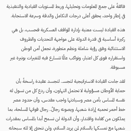
فائقةً على جمع المعلومات وتحليلها، وربط المستويات القيادية والتنفيذية
في إطار واحد، يحقق أعلى درجات التكامل والدقة وسرعة الاستجابة.
هذه القيادة ليست معنية بإدارة المواقف العسكرية فحسب، بل هي
ركيزة أساسية في قدرة الدولة على مواجهة التحديات والظروف
الاستثنائية وفق رؤية شاملة ونظم متطورة، تجعل أمن الوطن
واستقراره فوق كل اعتبار، وتواكب عالمًا تتسارع فيه المتغيرات بوتيرة غير
مسبوقة.
لقد جاءت القيادة الاستراتيجية لتجسـ.. لتجسد عقيدة راسخةً بأن
حماية الأوطان مسؤولية لا تحتمل التهاون، وأن ردع كل من تسول له
نفسه المساس بأمن مصر وسيادتها واجب مقدس، وأن حدود مصر
خط أحمر تحميه إرادة شعبها، ويصونه رجالُ.. رجال قواتها المسلحة، بما
يملكون من كفاءة واقتدار، وأن الدولة لن تسمح أبدا بالمساس بمقدرات
شعبها مع تمسكها بالسلام لمن يريد السلام، ولن تنحني إلا لله سبحانه