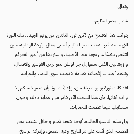
وتعالى.
شعب مصر العظيم،
يتواكب هذا الافتتاح مع ذكرى ثورة الثلاثين من يونيو المجيدة، تلك الثورة
التي جسد فيها شعب مصر العظيم أسمى معاني الإرادة الوطنية، حين
انتفض دفاعًا عن هوية مصر الأصيلة، واستردها من أيدي المتطرفين
والإرهابيين الذين سعوا إلى جر الوطن نحو براثن الفوضى والاقتتال،
وتنفيذ أجندات إقصائية هدامة لا تجلب سوى الدماء والخراب.
لقد كانت ثورة يونيو صرخة حق، وإعلانًا مدويًا بأن مصر لا تحكم إلا
بإرادة أبنائها، وأن هذا الشعب الأبي قادر على حماية دولته وصون
مستقبلها مهما عظمت التحديات.
وفي هذه المناسبةٍ الخالدة، أتوجه بتحية تقدير وإجلال لشعب مصر
العظيم، الذي أثبت على مر التاريخ وعيه العميق، وإدراكه الراسخ،