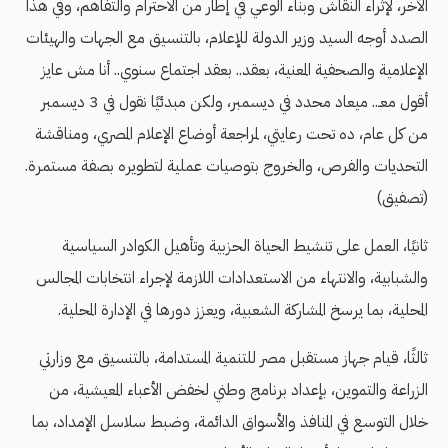
الآخر، لإثراء النقاش وبناء الوعي في إطار من الاحترام والتفاهم، وفي هذا
الصدد أوجه السيد وزير الدولة للإعلام، بالتنسيق مع الجهات والهيئات
الإعلامية والصحفية المعنية، بعقد.. بعقد اجتماع سنوي.. أنا مش عايز
أقول معـ.. ميعاد محدد في ديسمبر، ولكن مبدئيًا نقول في 3 ديسمبر
من كل عام، ده تحت رعايتي، لمراجعة أوضاع الإعلام المصري، ومناقشة
التحديات والفرص، والخروج بتوصيات عملية لتطويره بصفة مستمرة.
(تصفيق)
ثانيًا، العمل على تنشيط الحياة الحزبية وتأهيل الكوادر السياسية
والشبابية، والانتهاء من الاستعدادات اللازمة لإجراء انتخابات المجالس
المحلية، بما يرسخ المشاركة الشعبية، ويعزز دورها في الإدارة المحلية.
ثالثًا، قيام جهاز مستقبل مصر للتنمية المستدامة، بالتنسيق مع وزارتي
الزراعة والتموين، بإعداد برنامج وطني لخفض الأعباء المعيشية، من
خلال التوسع في المنافذ والأسواق الدائمة، وضبط سلاسل الإمداد، بما