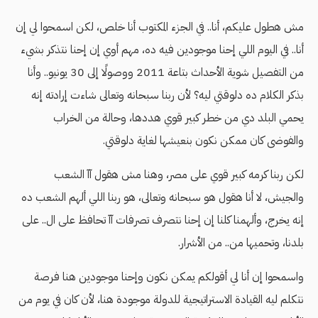
مش هطول عليكم، أنا.. في الجزء المكتوب أنا خلص، لكن اسمحوا لي إن
أنا.. في اليوم اللي إحنا موجودين فيه ده، مهم أوي إن إحنا نتذكر بشيء
من التفصيل شوية الأحداث بتاعة 2011 ووصولًا إلى 30 يونيو.. وأنا
بذكر الكلام ده دلوقتي ليه؟ لأن ربنا سبحانه وتعالى شاءت إرادته إنه
يحمي البلد دي من خطر كبير قوي هددها، وحالة من الخراب
والفوضى كان ممكن نكون بنعيشها لغاية دلوقتي.
لكن ربنا كرمه كبير قوي على مصر، وهنا مش هقول آآ الشعب
والجيش، لا أنا هقول هو سبحانه وتعالى، هو ربنا اللي ألهم الشعب ده
إنه يخرج، وألهمنا كلنا إن إحنا نتصرف تصرفات آآ تحافظ على ال.. على
بلدنا، وتحميها من.. من الأشرار.
واسمحوا إن أنا لي أقولكم يمكن نكون وإحنا موجودين هنا فرصة
نتكلم ليه القيادة الاستراتيجية للدولة موجودة هنا، لأن كان في يوم من