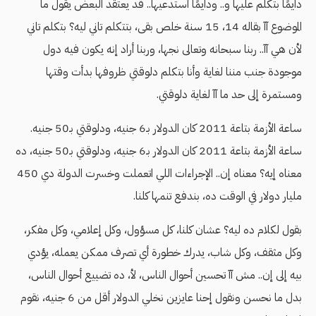
دايمًا بتكلم عليها و.. ودايمًا أستدعيها.. قد يعتقد البعض يقول ما
الموضوع آآ بقاله 14، 15 سنة خلص بقى، بتتكلم تاني ليه؟ بتكلم تاني
لأن هي آآ.. ربنا سبحانه وتعالى نجها، وربنا أراد إنه يكون فيه دول
موجودة جنب مننا لغاية وأنا بتكلم دلوقتي ظروفها بدأت وقتها
ومستمرة إلى حد ما آآ لغاية دلوقتي.
ساعة الأزمة بتاعة 2011 كان الدولار بـ6 جنيه، ودلوقتي بـ50 جنيه.
ساعة الأزمة بتاعة 2011 كان الدولار بـ6 جنيه، ودلوقتي بـ50 جنيه، ده
معناه إيه؟ معناه إن.. الإجراءات اللي اتعملت وخسرت الدولة دي 450
مليار دولار في الوقت ده، بندفع تنمها كلنا.
بقول لكلام ده ليه؟ عشان كلنا، كل مسؤول، وكل إعلامي، وكل مفكر،
وكل مثقف، وكل شاب، يدرك خطورة أي تصرف ممكن يعمله، يؤدي
بيه إلى إن.. مش آآ تحسين أحوال الناس، لأ، ده تضييع أحوال الناس،
بدل ما نحسن ونقول إحنا عايزين نخلي الدولار أقل من 6 جنيه، نقوم