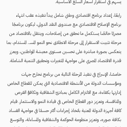
يسهم في استقرار أسعار السلع الأساسية.
رابعًا، إعداد برنامج اقتصادي وطني شامل يبدأ تنفيذه عقب انتهاء
برنامج الإصلاح الاقتصادي مع صندوق النقد الدولي، ليكون برنامجًا
مصريًا خالصًا يستكمل ما تحقق من إصلاحات، وينتقل بالاقتصاد من
مرحلة تثبيت الاستقرار إلى مرحلة الانطلاق نحو النمو المسـ.. المستدام، بما
ينعكس بصورة مباشرة على تحسين مستوى معيشة المواطنين، ويعزز
قدرة الاقتصاد المصري على مواجهة المتغيرات وتحقيق التنمية الشاملة.
خامسًا، الإسراع في تنفيذ المرحلة التالية من برنامج تخارج جهات
ومؤسسات الدولة من الأنشطة الاقتصادية التي يمكن للقطاع الخاص
إدارتها بكفاءة، مع الالتزام الكامل بمبادئ الشفافية وتكافؤ الفرص
والمنافسة، وتعزيز دور القطاع الخاص في قيادة النمو والاستثمار. قيام
كافة أجهزة الدولة المعنية باتخاذ إجراءات أكثر حسمًا في مواجهة الفساد
بكافة صوره، وتعزيز منظومة الحوكمة والشفافية والمساءلة، والتوسع