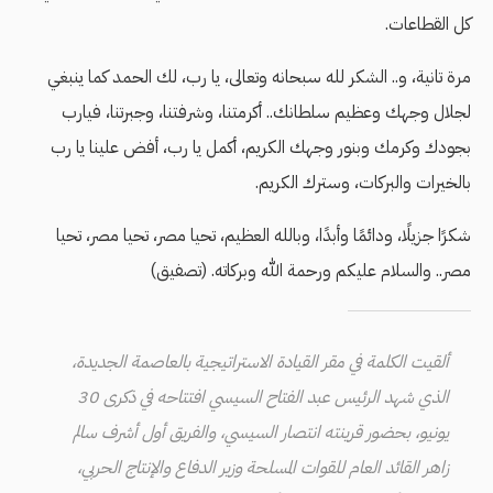
كل القطاعات.
مرة تانية، و.. الشكر لله سبحانه وتعالى، يا رب، لك الحمد كما ينبغي
لجلال وجهك وعظيم سلطانك.. أكرمتنا، وشرفتنا، وجبرتنا، فيارب
بجودك وكرمك وبنور وجهك الكريم، أكمل يا رب، أفض علينا يا رب
بالخيرات والبركات، وسترك الكريم.
شكرًا جزيلًا، ودائمًا وأبدًا، وبالله العظيم، تحيا مصر، تحيا مصر، تحيا
مصر.. والسلام عليكم ورحمة الله وبركاته. (تصفيق)
ألقيت الكلمة في مقر القيادة الاستراتيجية بالعاصمة الجديدة،
الذي شهد الرئيس عبد الفتاح السيسي افتتاحه في ذكرى 30
يونيو، بحضور قرينته انتصار السيسي، والفريق أول أشرف سالم
زاهر القائد العام للقوات المسلحة وزير الدفاع والإنتاج الحربي،