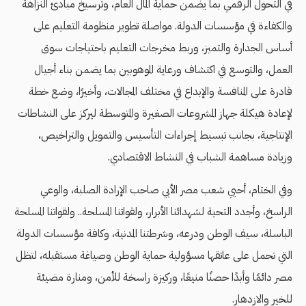
في التحول الرقمي بما يضمن حماية المال العام، وترسيخ مبادئ النزاهة
والكفاءة في مؤسسات الدولة. مواصلة تطوير منظومة التعليم على
أساس الجدارة والتميز، وربط مخرجات التعليم باحتياجات سوق
العمل، والتوسع في اكتشاف ورعاية الموهوبين بما يضمن بناء أجيال
قادرة على المنافسة والإبداع في مختلف المجالات، وأخيرًا، وضع خطة
لإعادة هيكلة جهاز المشروعات الصغيرة والمتوسطة ليركز على النشاطات
الإنتاجية، بجانب تبسيط إجراءات التأسيس والتمويل والتراخيص،
وزيادة مساهمة الشباب في النشاط الاقتصادي.
وفي الختام، أحيي شعب مصر الأبي صاحب الإرادة الصلبة، والوعي
الراسخ، وأجدد التحية لشهدائنا الأبرار، ولقواتنا المسلحة.. ولقواتنا المسلحة
الباسلة، سيف الوطن ودرعه، وشرطتنا المدنية، وكافة مؤسسات الدولة
التي تحمل على عاتقها مسؤولية حماية الوطن وصياغة مستقبله، لتظل
مصر دائمًا وأبدًا حصنًا منيعًا، وركيزة راسخة للأمن، ومنارة مضيئة
للخير والازدهار.