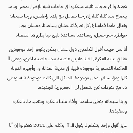
هيفكروا في حاجات تانية، هيفكروا في حاجات تانية للإضرار بمصر، وده..
بيحتاج مننا كلنا، كلنا، إن إحنا نتعامل مع بلدنا بإخلاص، وربنا سبحانه
وتعالى دايما قدامنا في كل تصرفاتنا عشان يساعدنا، وعشان يجبر
خواطرنا جبر جميل، ويساعدنا مساعدة تليق بينا بظروفنا الصعبة.
أنا بس حبيت أقول الكلمتين دول عشان يمكن يكونوا إحنا موجودين
هنا في بداية الفكرة لما قلنا عايزين عاصمة مخـ.. عاصمة أخرى، ويبقى آآ..
المحكمة الدستورية موجودة فيها، في مدينة العدالة و.. وأجهزة الدولة
كلها ومؤسساتها مش موجودة بالشكل اللي كانت موجودة فيه، ويبقى
ده مع مفردات كتير بتتعمل لل.. الجمهورية الجديدة.
وربنا سبحانه وتعالى ساعدنا، وأفاء علينا بالفكرة وبتنفيذها، بالفكرة
وبتنفيذها.
عايز أقول وإحنا بنتكلم لما بقول آآ.. آآ.. بتكلم على 2011 هتقولوا إن أنا