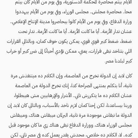
الأيام بيتم محاصرة المحكمة الدستورية، وفي يوم من الأيام كان بيتم
محا.. محاصرة مجلش.. مجلس الوزراء، وفي يوم من الأيام بيهددوا
وزارة الدفاع، وفي يوم من الأيام كانوا بيحاصروا مدينة الإنتاج الإعلامي..
عشان تدار الأزمة.. أيا ما كانت الأزمة.. أيا ما كانت الأزمة.. تدار تحت
ضغط، ضغط كبير قوي قوي، يمكن يكون خوف كمان، وبالتالي القرارات
اللي بتتاخد تبقى قرارات، يعني، ممكن تؤدي أحيانًا إلى ضرر كبير أو خراب
كبير لبلدنا مصر.
كان لابد إن الدولة تخرج من العاصمة، وإن الكلام ده ميتنفذش مرة
تانية، أنا بتكلم بمنتهى الصراحة كدا، إنك تخرج الدولة من العاصمة
عشان الكلام ده ما يتكررش تاني.. الأشرار والإرهابيين مش هيبطلوا،
وربنا بيساعدنا، لكن إحنا كمان لازم ناخد بالأسباب، وبالتالي كان لابد إن
الدولة ما تبقاش موجودة مرة تانية، البرلمان ميبقاش هناك، وميبقاش
مجلس الوزراء هناك، ووزارة الدفاع تبقى هناك زي ما كان موجود قبل
كده.. لا، الكلام ده خلاص، محدش يقدر يعمل كده في مصر تاني، لكن