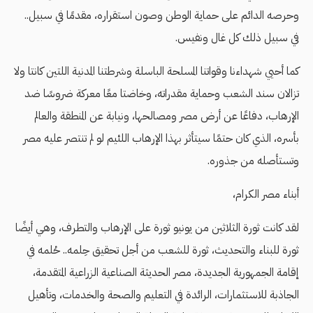
وحرصه الدائم على حماية الوطن وصون استقراره، مقدمًا في سبيل..
في سبيل ذلك كل غال ونفيس.
كما أحيي شهداءنا وقواتنا المسلحة الباسلة وشرطتنا المدنية اللتين كانتا ولا
تزالان سند الشعب وحماية مقدراته، وخاضتا معًا معركة ضروسًا ضد
الإرهاب، دفاعًا عن أرض مصر ومصالحها، ونيابة عن المنطقة والعالم
بأسره، الذي كان حتمًا سيتأثر بهذا الإرهاب اللئيم لو لم تنتصر عليه مصر
وتستأصله من جذوره.
أبناء مصر الكرام،
لقد كانت ثورة الثلاثين من يونيو ثورة على الإرهاب والتطرف، وهي أيضًا
ثورة للبناء والتحديث، ثورة للشعب من أجل تحقيق حِلمه.. حُلمه في
إقامة الجمهورية الجديدة، مصر الحديثة الصناعية الزراعية المتقدمة،
الجاذبة للاستثمارات، الرائدة في التعليم والصحة والخدمات، وتأهيل