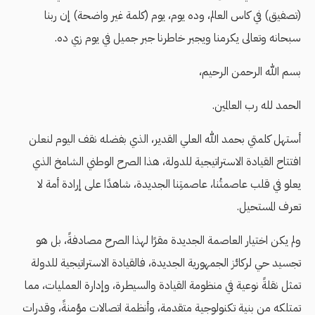
(تصفيق) في كاس العالم، وده يوم، يوم (كلمة غير واضحة) إن ربنا
سبحانه وتعالى يكرمنا ويجبر خاطرنا جبر جميل في يوم زي ده.
بسم الله الرحمن الرحيم،
الحمد لله رب العالمين.
أستهل كلمتي بحمد الله العلي القدير، الذي بفضله نقف اليوم لنعلن
افتتاح القيادة الاستراتيجية للدولة، هذا الصرح الوطني الشامخ الذي
يعلو في قلب عاصمتُنا، عاصمتِنا الجديدة، شاهدًا على إرادة أمة لا
تعرف المستحيل.
ولم يكن اختيار العاصمة الجديدة مقرًا لهذا الصرح مصادفةً، بل هو
تجسيد حي لركائز الجمهورية الجديدة، فالقيادة الاستراتيجية للدولة
تمثل نقلةً نوعية في منظومة القيادة والسيطرة، وإدارة العمليات، مما
تمتلكه من بنية تكنولوجية متقدمة، وأنظمة اتصالات مؤمنةً، وقدرات