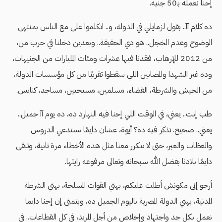
إحنا نعمله بـ50 جنيه.
ده كلام آآ.. بقول لزمايلي في الدولة، و.. اتكلموا على مع الناس بمنتهى
الوضوح وعدم الخجل.. هو دي الحقيقة.. وبعدين دخلنا في حرب من،
من 2012 للإرهاب، فقدنا فيها عشرات ومئات المليارات من الجنيهات،
وده غير الشهدا والمصابين اللي سقطوا تقريبًا من كل مؤسسات الدولة،
من الجيش والشرطة، القضاء، مسلمين، مسيحيين، مساجد، كنايس.
طب إنت.. يعني، في الوقت اللي إحنا فيه النهارد ده، ده يوم آآ جميل..
يعني.. صحيح. تذكر فيه ده؟ أيوة، عشان دايمًا نستدعي الدروس
والعظات والعبر، حتى لا تتكرر معنا مثل هذه الأخطاء مرة تانية، وتبقى
دايمًا بلادنا بفضل الله سبحانه وتعالى مرفوعة رايتها.
أرجو إني مكونش أطلت عليكم، بهني القوات المسلحة، بهني الشرطة
المدنية، بهني الدولة المصرية باليوم الجميل ده، وبتمنى إن إحنا دايما
نعمل بكل جد واجتهاد وإخلاص من أجل المزيد، في كل القطاعات.. في