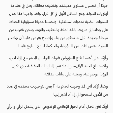
جيدًا أن تحسين مستوى معيشته، وتخفيف معاناته، يظل في مقدمة
أولويات الدولة، وهو الشاغل الأول في كل قرار، ولقد واجهنا معًا خلال
السنوات الماضية تحديات استثنائية، وتحملنا جميعًا مسؤولية الحفاظ
على وطننا في ظروف بالغة الدقة والتعقيد، واليوم، ونحن نقترب من
مرحلة جديدة، فإن ما تحقق من بناء وإصلاح يفرض علينا أن نواصل
المسيرة بنفس القدر من المسؤولية والحكمة لبلوغ.. لبلوغ غايتنا.
وأؤكد على أهمية فتح المسؤولين قنوات التواصل المباشر مع المواطنين،
والاستماع الجيد لآرائهم، وإمدادهم بالمعلومات الحقيقية حتى تكون
الرؤية موضوعية، ومبنية على بيانات مدققة.
وهنا، أؤكد أنني قد وجهت الحكومة، آآ يعني بتوجيهات محددة في عدد
من الأمور، اسمحوا لي إن أنا أشير إليها.
أولًا، فتح المجال أمام الحوار الإعلامي الموضوعي الذي يشمل الرأي والرأي