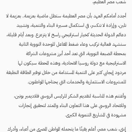
شعب مصر العظيم،
أجدد أمامكم العهد بأن مصر العظيمة ستظل ماضية بعزيمة.. بعزيمة لا
تلين، وإرادة لا تنكسر، في استكمال مسيرة البناء والتنمية، وتشييد
دعائم الدولة الحديثة كخيار استراتيجي راسخ لا يتزعزع. وبعد أيام قليلة،
سنشهد فعالية تركيب وعاء ضغط المفاعل للوحدة النووية الثانية
بمحطة الضبعة النووية، التي تعد أحد أبرز مشروعات الشراكة
الاستراتيجية مع دولة روسيا الاتحادية، وهذه المحطة سيكون لها
مردود إيجابي كثير على التنمية المستدامة من خلال توفير الطاقة النظيفة
للمشروعات الاستثمارية والخدمات التي يحتاجها المواطنون.
وأغتنم هذه المناسبة لتقديم الشكر للرئيس الروسي فلاديمير بوتين،
وللاتحاد الروسي على هذا التعاون البناء والممتد لتحقيق إنجازات
مشهودة في المشاريع التنموية الكبرى.
إنني، شعب مصر، أعلم يقينًا ما يتحمله المواطن المصري من أعباء، وأدرك