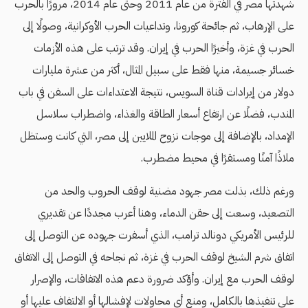
شهدتها مصر في الفترة من عام 2011 وحتى عام 2014، مرورًا بالحرب
على الإرهاب، ثم جائحة كورونا، وتداعيات الحرب الأوكرانية، وصولًا إلى
الحرب في غزة، وأخيرًا الحرب في إيران. وقد ترتب على هذه الأزمات
خسائر جسيمة، منها فقط على سبيل المثال، أكثر من عشرة مليارات
دولار من إيرادات قناة السويس، نتيجة الاعتداءات على السفن في باب
المندب، فضلًا عن ارتفاع أسعار الطاقة والغذاء، واضطراب سلاسل
الإمداد، بالإضافة إلى موجات نزوح الملايين إلى مصر، التي كانت وستظل
ملاذًا آمنًا ومستقرًا في محيط مضطرب.
ورغم ذلك، بذلت مصر جهود مضنية لوقف الحروب والحد من
التصعيد، وسعت إلى حقن الدماء، وهنا أعرب مجددًا عن تقديري
للرئيس الأمريكي دونالد ترامب، الذي أسفرت جهوده عن التوصل إلى
اتفاق شرم الشيخ لوقف الحرب في غزة، ثم نجاحه في التوصل إلى الاتفاق
لوقف الحرب مع إيران. وأؤكد ضرورة دعم هذه الاتفاقات، والإصرار
على تنفيذها بالكامل، ومنع أي محاولات لإفشالها أو الالتفاف عليها أو