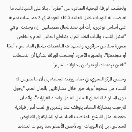
ولخصّت الورقة البحثية الصادرة عن "نظرة"، بناءً على الشهادات، ما
تعرضت له النوبيات خلال فعالية قافلة العودة، في 3 ممارسات تميزية
على أساس نوعهن، رأت أنها تمتد لمجال تنظيماتهن- إن وجدت- وهي
"تمثيل النساء وآليات اتخاذ القرار، وتقاطع المجالين العام والخاص
بصورة تحدّ من حراكهن، واستهداف الناشطات بالمجال العام سواء أمنيًا
أو مجتمعيًا"، والصورة الأخيرة أوضحت الورقة بشأنها أن الناشطات
"تلقين تهدیدات أو تعرضن لمحاولات تشهیر".
وخلص المركز النسوي، في ختام ورقته البحثية، إلى أن ما تتعرض له
النساء من سطوة أبوية، حتى خلال مشاركاتهن بالمجال العام، "يحول
دون المساواة التامة في التمثیل العادل واتخاذ القرارات"، وأكد أن
الترحیب بمشاركة النساء، یتوقف عند رغبتهن في لعب أدوار قیادیة
حقیقیة، مثل الترشح للمناصب القیادیة، أو المشاركة في التفاوض
السیاسي، بل إن النوبیات- وبالأخص الأصغر سنا وذوات النشاط