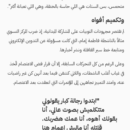
متحمس، بس الستات هي اللي حاسة بالخنقة، وهي اللي تعبانة أكتر".
وتكميم أفواه
لم تقتصر مجهودات النوبيات على المشاركة الميدانية، إذ ضرب المركز النسوي
مثالاً بالناشطة فاطمة إمام، التي كانت مسؤولة عن التدوین الإلكتروني
ومتابعة خط سیر القافلة ونشر أخبارها.
وعلى الرغم من كل التحركات السابقة، إلا أن قرار فض الاعتصام اتُخذ
في غياب أغلب الناشطات، واللاتي كشفن فيما بعد أنهن كن غير راضيات
عنه، وامتد التمييز تجاههن إلى المؤتمرات التي انعقدت بعد الاعتصام.
"ابتدوا رجالة كبار یقولولي
متتكلمیش بصوت عالي، أنا
بقولك أهوه، أنا عمك هضربك.
قلتله أنا مالیش اعمام هنا