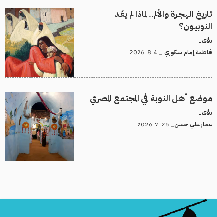
تاريخ الهجرة والألم.. لماذا لم يعُد
النوبيون؟
رؤى_
4-8-2026
فاطمة إمام سكوري _
موضع أهل النوبة في المجتمع المصري
رؤى_
25-7-2026
عمار علي حسن_