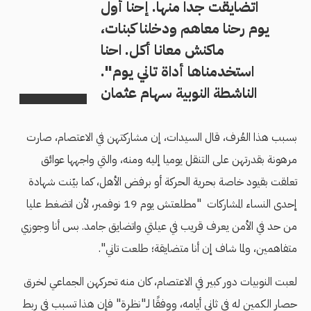
اتضایقت جدا منها. إحنا أول
یوم رحنا معاهم ودخلنا كبنات،
ماكنش معانا أكل. احنا
استخدمناها أداة تاني يوم".
الناشطة النوبية سهام عثمان
بسبب هذا العُرف، قال السيدات، إن مشاركتهن في الاعتصام، صارت
مرهونة بقدرتهن على التنقل یومیا إليه ومنه، والتي واجهها عوائق
تعلقت بقیود خاصة بحریة الحركة أو برفض الأهل، كما بيّنت شهادة
إحدى النساء المشاركات "مطلعتش یوم 19 نوفمبر، لأن اتضغط علیا
من حد في الأمن یعرف قریب في عیلتي واتضایق جامد. بس أنا وجوزي
متفاهمین، ولما شاف إن أنا متضایقة؛ طلعت تاني".
لعبت النوبيات دور كبير في الاعتصام، كان منه تحركهن الجماعي لخرق
حصار الكمين له في ثاني أيامه، ووفقًا لـ"نظرة" فإن هذا تسبب في ربط