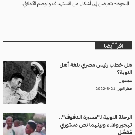
الملحوظ- يتعرضن إلى أشكال من الاستهداف والوصم الأخلاقي.
اقرأ أيضا
هل خطب رئيس مصري بلغة أهل
النوبة؟
مجتمع_
21-8-2022
صقر النور_
الرحلة النوبية لـ"مسيرة الدفوف"..
تهجير وغناء وبينهما نص دستوري
مُعَطَّل