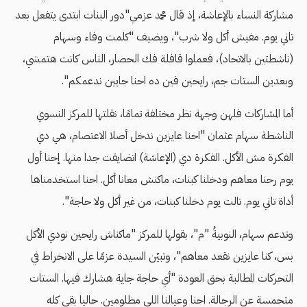
مشاركة النساء بالإعاشة، إذ قال محمد عزمي"دور البنات ابتدى یتفعل بعد
تاني یوم. مفیش أكل ولا شرب"، ويضيف "كلمت وفاء وسهام
(ناشطتين بالاتحاد)، فعملوا قافلة فك الحصار، الناس كانت هتمشي،
وبعدین الستات جم، رایحین فین ده احنا جایین ندعمكم".
أما المشاركات فلهن وجهة نظر مختلفة تمامًا، نقلتها للمركز النسوي
الناشطة سهام عثمان "احنا عایزین ندخل أصلا الاعتصام، هي دي
الفكرة مش الأكل. الفكرة دي (الإعاشة) اتضایقت جدا منها. إحنا أول
یوم رحنا معاهم ودخلنا كبنات، ماكنش معانا أكل. احنا استخدمناها
أداة تاني يوم. تالت یوم دخلنا كبنات، من غیر أكل ولا حاجة".
وتدعم سهام، النوبيةُ "م"، بقولها للمركز "ماكناش رایحین نودي الأكل
بس، كنا عایزین نقعد معاهم"، وتبيّن السيدة عزمًا على الانخراط في
التحركات المطالبة بحق العودة "أي حاجة جایة هشارك فیها. الستات
متحمسة عن الرجالة. احنا وعیالنا اللي مظلومین. حالیا بقى كله