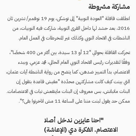
مشاركة مشروطة
انطلقت قافلة "العودة النوبية" إلى توشكى، يوم 19 نوفمبر/ تشرين ثان
2016، بعد حشد لها داخل القرى النوبية، شاركت فيه النوبيات، من
الناشطات في الاتحاد النوبي وكذلك غير المنخرطات في العمل العام.
تحركت القافلة بحوالي "12 أو 13 سيدة، بين أكثر من 400 شخصًا"،
وفقًا لتقديرات رئيس الاتحاد النوبي العام الحالي، محمد عزمي. وببدء
الاعتصام، بدأ التمييز ضدهن، كما يتضح من رواية الناشطة آيات عثمان،
التي بينت كيف كانت مشاركتهن محدّدة "مفیش قاعدة بتقول إن
البنات ماتباتش، بس معروف إن البنات ماینفعش تبات في الاعتصامات.
ممكن حد یقول لبنت مننا على الساعة 11 مش اتاخرتوا بقى؟".
"احنا عایزین ندخل أصلا
الاعتصام. الفكرة دي (الإعاشة)