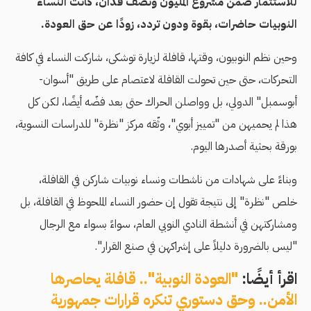
للاستثمار ضمن مشروع المليون ونصف فدان، كانت النساء
النوبيات حاضرات، بقوة ودون تردد، زودًا عن حق العودة.
وحين نظم النوبيون، وقتها، قافلة لزيارة توشكى، شاركت النساء في كافة
التحركات، حتى حين تحولت القافلة لاعتصام على طريق "أسوان-
أبوسمبل" الدولي، بل وواصلن الحراك حتى بعد فضّه أيضًا، لكن كل
هذا لم يحميهن من "تمییز أبوي"، وثّقه مركز "نظرة" للدراسات النسوية،
بورقة بحثية أصدرها اليوم.
وبناءً على شهادات من ناشطات ونساء نوبيات شاركن في القافلة،
خلص "نظرة" إلى نتيجة تقول إن حضور النساء الملحوظ في القافلة، بل
ومشاركتهن في أنشطة النادي النوبي العام، سواءً بسواء مع الرجال
"لیس بالضرورة دلیلاً على إشراكهن في صنع القرار".
اقرأ أيضًا:
"العودة النوبية".. قافلة يحاصرها
الأمن.. وحق دستوري تنكره قرارات جمهورية