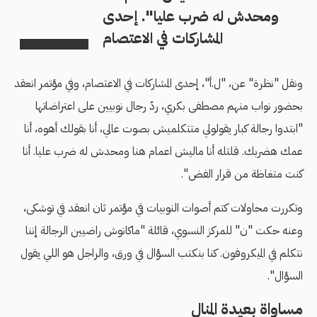
ومحدش له ضرب علیا". إحدى
المشاركات في الاعتصام
ونقل "نظرة" عن، "ل.أ"، إحدى المشاركات في الاعتصام، وفي مؤتمر انعقد
بحضور نواب منهم مصطفى بكري، ردّ رجال نوبيين على اعتراضاتها
"ابتدوا رجالة كبار یقولولي متتكلمیش بصوت عالي، أنا بقولك أهوه، أنا
عمك هضربك. قلتله أنا مالیش اعمام هنا ومحدش له ضرب علیا. أنا
كنت متغاظة من قرار الفض".
وتكررت محاولات كتم أصوات النوبيات في مؤتمر ثان انعقد في توشكى،
وعنه حكت "ن" للمركز النسوي، قائلة "ماكانوش راضیین الرجالة إننا
نتكلم في المیكروفون. كنا بنكتب السؤال في ورق، والراجل هو اللي یقول
السؤال".
مساواة بعيدة المنال