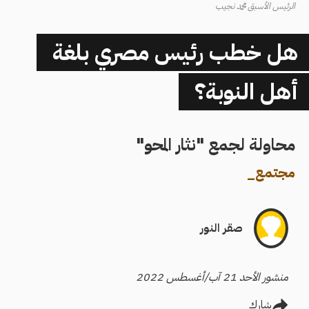
الرئيس الأسبق محمد نجيب
هل خطب رئيس مصري بلغة
أهل النوبة؟
محاولة لجمع "نثار المحو"
مجتمع
_
صقر النور
منشور الأحد 21 آب/أغسطس 2022
شارك