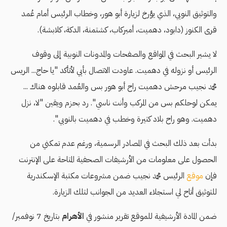
والتوثيق النوبي، الذي يؤرخ لزيارة أبو هور، وخطاب الرئيس أمام عُمد
قرى الكنوز (دابود، دهميت، أمبركاب، كشتمنة، الدكة، كلابشة).
لا يشير البحث في المواقع والصفحات والمدونات النوبية إلى وقوف
الرئيس أو نزوله في دهميت. عاودت الاتصال بأبي لأتأكد "يا حاج... الريس
محمد نجيب مرحش دهميت راح أبو هور بس والعُمد قابلوه هناك ...
يمكن لوحلكم بس من المركب وأنت ناسي". رد بحزم ويقين "لا، نزل
دهميت. وهو راح بلاد كتيرة وخطب في دهميت بالنوبي".
بدأت بعد ذلك البحث في المصادر الرسمية، ورغم عدم تمكني من
الحصول على معلومات من الأرشيفات الصحفية المتاحة على الإنترنت
فإن
موقع
الرئيس محمد نجيب ضمن مشروعات مكتبة الإسكندرية
للتوثيق أتاح لي استجلاء العديد من الجوانب لتلك الزيارة.
ضمن المادة الأرشيفية للموقع تقرير منشور في
الأهرام
بتاريخ 7 نوفمبر/