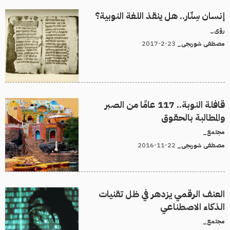
إنسان سِنّار.. هل ينقذ اللغة النوبية؟
رؤى_
23-2-2017
مصطفى شوربجى_
قافلة النوبة.. 117 عامًا من الصبر
والمطالبة بالحقوق
مجتمع_
22-11-2016
مصطفى شوربجى_
العنف الرقمي يزدهر في ظل تقنيات
الذكاء الاصطناعي
مجتمع_