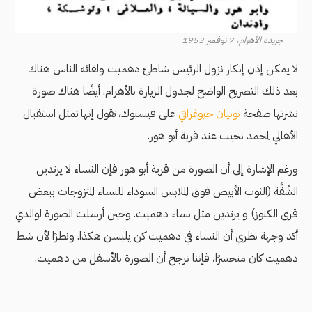
جريدة الأهرام، 7 نوفمبر 1953
لا يمكن إذن إنكار نزول الرئيس شاطئ دهميت ولقائه الناس هناك
بعد ذلك التصريح الواضح لجدول الزيارة بالأهرام. أيضًا هناك صورة
نشرتها صفحة
نوبيان جيوغرافي
على فيسبوك، تقول إنها تمثل استقبال
الأهالي لمحمد نجيب عند قرية أبو هور.
ورغم الإشارة إلى أن الصورة من قرية أبو هور فإن النساء لا يرتدين
الشُقَّة (الثوب الأبيض فوق الملابس السوداء للنساء المتزوجات ببعض
قرى الكنوز) و يرتدين مثل نساء دهميت. وحين أرسلت الصورة لوالدي
أكد وجهة نظري أن النساء في دهميت كن يلبسن هكذا. ونظرًا لأن شط
دهميت كان منحسرًا، فإننا نرجح أن الصورة بالأسفل من دهميت.