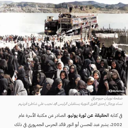
صفحة نوبيان جيوجرافي
نساء ورجال إحدى القرى النوبية يستقبلن الرئيس محمد نجيب علي شاطئ قريتهم
في كتابه
الحقيقة عن ثورة يوليو
، الصادر عن مكتبة الأسرة عام
2002، يشير عبد المحسن أبو النور قائد الحرس الجمهوري في ذلك