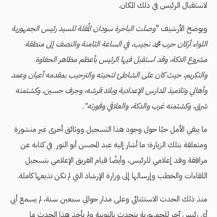
لاستقبال الرئيس في ذلك المكان.
ويوضح الأرشيف "
وصلت الباخرة سودان المُقلة للسيد رئيس الجمهورية
اللواء أركان حرب محمد نجيب، في الساعة الثامنة والنصف إلى منطقة
مشروع الدكة، وقد استقبل فيها الرئيس بأعظم مظاهر الحفاوة
والتكريم، حيث كان على الشاطئ لتحيته والترحيب بمقدمه أعيان وعمد
وأهالي وتلاميذ المدارس الإعدادية وبلاد قرشه، وجرف حسين، وكشتمنه
شرق، وكشتمنه غرب والدكة، والعلاقي وقورته".
ما يبقي الأمل حيًا حول وجود هذا التسجيل ووثائق أخرى غير منشورة
ومتعلقة بتلك الزيارة؛ ما أشار إليه عبد المحسن أبو النور في كتابه عن
مرافقة وفد إعلامي للرئيس، وأيضًا قيام الفريق الإعلامي بتسجيل
اللقاءات والخطب وإرسالها إلى وزارة الإرشاد التي لم تكن تذيعها كاملة.
منذ ذلك الحدث الاستثنائي وعلى مدار حوالي سبعين سنة، لم يسمع أبي
أي رئيس آخر للجمهورية يتحدث بالنوبية ولم يأخذ هذا الحدث ما