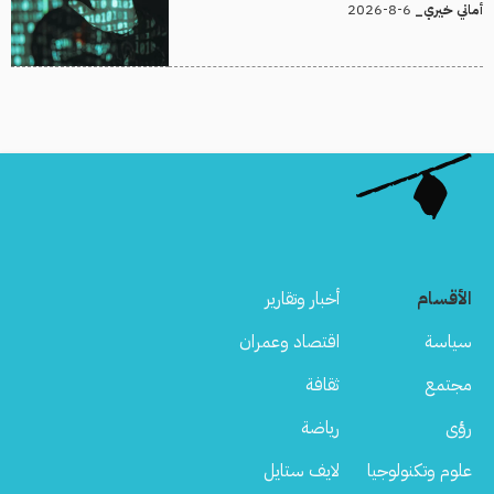
6-8-2026
أماني خيري_
الأقسام
أخبار وتقارير
سياسة
اقتصاد وعمران
مجتمع
ثقافة
رؤى
رياضة
علوم وتكنولوجيا
لايف ستايل