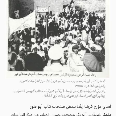
المصدر: كتاب أبو بكر محجوب حسن، أبو هور بلدنا، مركز الدراسات النوبية
والتوثيق، القاهرة، 2000.
يظهر في الصورة تجمع رجال ونساء قرية أبو هور أثناء خطاب الرئيس محمد نجيب
ويظهر الزي المميز لنساء أبو هور المتزوجات (زي الشُقَّة).
أمدني مؤرخ قريتنا أيضًا ببعض صفحات كتاب
أبو هور
بلدنا
للمهندس أبو بكر محجوب حسن، الصادر عن مركز الدراسات