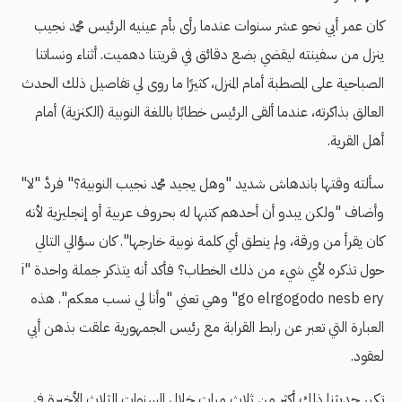
كان عمر أبي نحو عشر سنوات عندما رأى بأم عينيه الرئيس محمد نجيب
ينزل من سفينته ليقضي بضع دقائق في قريتنا دهميت. أثناء ونساتنا
الصباحية على المصطبة أمام المنزل، كثيرًا ما روى لي تفاصيل ذلك الحدث
العالق بذاكرته، عندما ألقى الرئيس خطابًا باللغة النوبية (الكنزية) أمام
أهل القرية.
سألته وقتها باندهاش شديد "وهل يجيد محمد نجيب النوبية؟" فردَّ "لا"
وأضاف "ولكن يبدو أن أحدهم كتبها له بحروف عربية أو إنجليزية لأنه
كان يقرأ من ورقة، ولم ينطق أي كلمة نوبية خارجها". كان سؤالي التالي
حول تذكره لأي شيء من ذلك الخطاب؟ فأكد أنه يتذكر جملة واحدة "i
go elrgogodo nesb ery" وهي تعني "وأنا لي نسب معكم". هذه
العبارة التي تعبر عن رابط القرابة مع رئيس الجمهورية علقت بذهن أبي
لعقود.
تكرر حديثنا ذلك أكثر من ثلاث مرات خلال السنوات الثلاث الأخيرة في