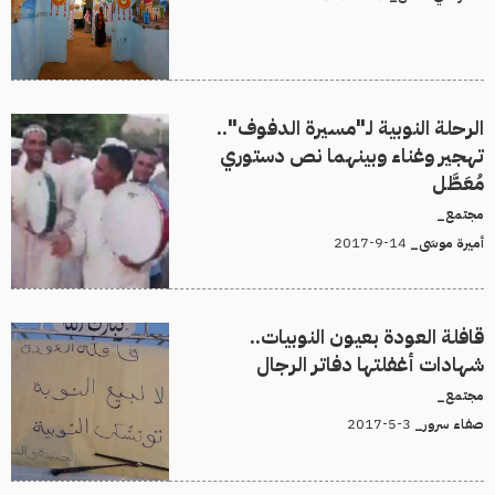
الرحلة النوبية لـ"مسيرة الدفوف"..
تهجير وغناء وبينهما نص دستوري
مُعَطَّل
مجتمع_
14-9-2017
أميرة موسَى_
قافلة العودة بعيون النوبيات..
شهادات أغفلتها دفاتر الرجال
مجتمع_
3-5-2017
صفاء سرور_