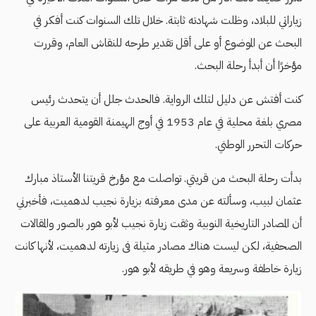
زياراتي للبلاد، وظلت شهادته ثابتة. خلال تلك السنوات كنت أفكر في
البحث عن الموضوع أو على أقل تقدير طرحه للنقاش العام، وقررت
مؤخرًا أن أبدأ رحلة البحث.
كنت أفتش عن دليل لتلك الرواية. فالحدث جلل أن يتحدث رئيس
مصري بلغة محلية في عام 1953 في أوج الهيمنة القومية العربية على
حركات التحرر الوطني.
بدأت رحلة البحث من قريتي. تواصلت مع مؤرخ قريتنا الأستاذ مبارك
عثمان لبيب، وسألته عن مدى معرفته بزيارة نجيب لدهميت، فأخبرني
أن المصادر التاريخية النوبية وثقت زيارة نجيب لأبو هور بالصور والمقالات
الصحفية، لكن ليست هناك مصادر مثيلة فى زيارته لدهميت، لأنها كانت
زيارة خاطفة وسريعة وهو في طريقه لأبو هور.