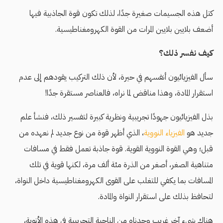
كتل هذه الجسيمات صغيرة جدًا، لذلك تكون قوة الجاذبية فيها
أضعف بلايين بلايين المرات من القوة الكهرومغناطيسية.
كيف نفسر ذلك؟
سأل الفيزيائيون أنفسهم في حيرة، لأن ذلك التركيب يقودهم إلى عدم
استقرار المادة، وهذا مناقض لما نراه، فالعناصر مستقرة جدًا!
بذل الفيزيائيون جهودًا تجريبية ونظرية كبيرة لتفسير ذلك، فنشأ علم
جديد هو
الفيزياء النووية
، الذي أظهر قوة من نوع جديد لم نعهده من
قبل؛ وهي القوة النووية القوية. قوة جاذبة تعمل فقط في مسافات
متناهية الصغر، أصغر من الذرة مئة ألف مرة، لكنها قوية في تلك
المسافات بما يكفي للتغلب على القوى الكهرومغناطيسية داخل النواة،
لتحافظ بذلك على استقرار النواة والمادة.
هناك شيء آخر غريب وجدناه من الناحية التجريبية في هذه الأنوية،