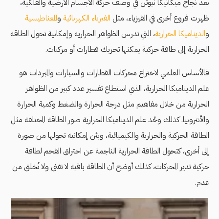
بعد نجاح ميكانيكا نيوتن في وصف حركة الأجسام الأرضية والفلكية،
ظهرت فروع أخرى في الفيزياء، مثل
الفيزياء الكهربائية
و
المغناطيسية
و
الديناميكا الحرارية
، التي تدرس الظواهر الحرارية وإمكانية تحول الطاقة
الحرارية إلى طاقة حركية يمكنها تحريك قطارات أو مركبات.
فالأساس العلمي لاختراع محركات القطارات والسيارات والمبردات هو
علم الديناميكا الحرارية، الذي استطاع تفسير عدد كبير من الظواهر
الحرارية من خلال مفاهيم مثل درجة الحرارة والضغط وكمية الحرارة
والأنتروبيا. كذلك وحَّد علم الديناميكا الحرارية صور الطاقة المختلفة مثل
الطاقة الحركية والحرارية والكيميائية، وبيَّن إمكانيه تحولها من صورة
إلى أخرى، كتحول الطاقة الحرارية الناجمة عن احتراق الفحم لطاقة
حركية تدير المحركات، كذلك أوضح أن الطاقة باقية لا تفنى ولا تُخلق من
عدم.