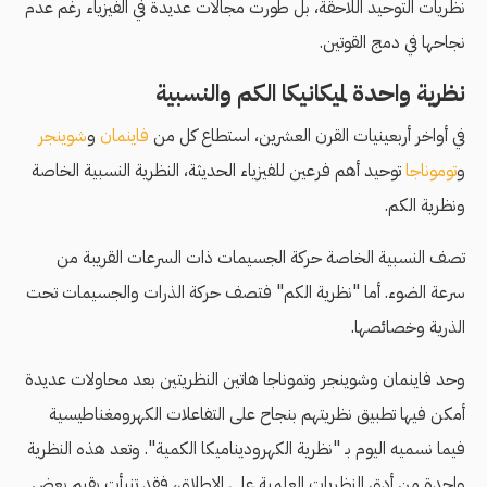
نظريات التوحيد اللاحقة، بل طورت مجالات عديدة في الفيزياء رغم عدم
نجاحها في دمج القوتين.
نظرية واحدة لميكانيكا الكم والنسبية
في أواخر أربعينيات القرن العشرين، استطاع كل من
فاينمان
و
شوينجر
و
توموناجا
توحيد أهم فرعين للفيزياء الحديثة، النظرية النسبية الخاصة
ونظرية الكم.
تصف النسبية الخاصة حركة الجسيمات ذات السرعات القريبة من
سرعة الضوء. أما "نظرية الكم" فتصف حركة الذرات والجسيمات تحت
الذرية وخصائصها.
وحد فاينمان وشوينجر وتموناجا هاتين النظريتين بعد محاولات عديدة
أمكن فيها تطبيق نظريتهم بنجاح على التفاعلات الكهرومغناطيسية
فيما نسميه اليوم بـ "نظرية الكهروديناميكا الكمية". وتعد هذه النظرية
واحدة من أدق النظريات العلمية على الإطلاق، فقد تنبأت بقيم بعض