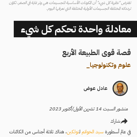
تفترض "نظرية كل شيء" أن المكونات الأساسية للجسيمات هي وتر غاية في الصغر، تكوّن
تردداته المختلفة الجسيمات الأولية المختلفة التي نعرفها اليوم.
معادلة واحدة تحكم كل شيء
قصة قوى الطبيعة الأربع
علوم وتكنولوجيا
_
عادل عوض
منشور السبت 14 تشرين الأول/أكتوبر 2023
شارك
في عالم أسطورة
سيد الخواتم
ل
تولكين
، هناك ثلاثة أجناس من الكائنات