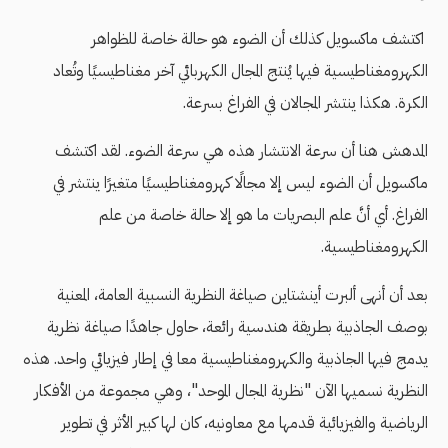
اكتشف ماكسويل كذلك أن الضوء هو حالة خاصة للظواهر
الكهرومغناطيسية فيها يُنتج المجال الكهربائي آخر مغناطيسيًا وتُعاد
الكرة. هكذا ينتشر المجالان في الفراغ بسرعة.
المدهش هنا أن سرعة الانتشار هذه هي سرعة الضوء. لقد اكتشف
ماكسويل أن الضوء ليس إلا مجالًا كهرومغناطيسيًا متغيرًا ينتشر في
الفراغ. أي أنَّ علم البصريات ما هو إلا حالة خاصة من علم
الكهرومغناطيسية.
بعد أن أنهى ألبرت أينشتاين صياغة النظرية النسبية العامة، المعنية
بوصف الجاذبية بطريقة هندسية رائعة، حاول جاهدًا صياغة نظرية
يدمج فيها الجاذبية والكهرومغناطيسية معا في إطار فيزيائي واحد. هذه
النظرية نسميها الآن "نظرية المجال الموحد"، وهي مجموعة من الأفكار
الرياضية والفيزيائية قدمها مع معاونيه، كان لها كبير الأثر في تطوير