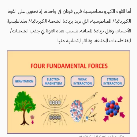
أما القوة الكهرومغناطيسية فهي قوتان في واحدة، إذ تحتوي على القوة
الكهربائية/ المغناطيسية، التي تزيد بزيادة الشحنة الكهربائية/ مغناطيسية
الأجسام، وتقل بزيادة المسافة. تتسبب هذه القوة في جذب الشحنات/
المغناطسيات المختلفة، وتنافر المتشابهة منها.
ويكيبيديا - برخصة المشاع الإبداعي