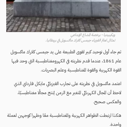
ويكيبيديا - برخصة المشاع الإبداعي
تمثال لعالم الفيزياء جيمس كلارك ماكسويل في بريطانيا.
ثم جاء أول توحيد كبير لقوى الطبيعة على يد جيمس كلارك ماكسويل
عام 1861، عندما قدم نظريته في الكهرومغناطيسية التي وحد فيها
القوة الكهربية والقوة المغناطيسية وعلم البصريات.
اعتمد ماكسويل في نظريته على تجارب الفيزيائي مايكل فارداي الذي
لاحظ أن المجال الكهربائي المتغير مع الزمن يُنتج مجالًا مغناطيسيًا،
والعكس صحيح.
هكذا ارتبطت الظواهر الكهربية والمغناطيسية معًا وظهرا كوجهين لعملة
واحدة.