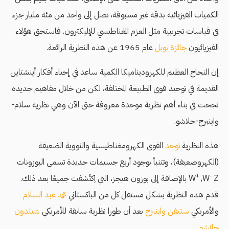
الكميات الفيزيائية بدقة غير مسبوقة، تصل إلى واحد من مئة مليار جزء
في قياسات تجريبية مثل العزم المغناطيسي للإليكترون. فاستحق هؤلاء
الفيزيائيون
جائزة نوبل
عام 1965 عن هذه النظرية الرائعة.
إن النجاح العظيم للكهروديناميكا الكمية ساعد في إحياء أفكار أينشتاين
القديمة في توحيد قوى الطبيعة المختلفة، لكن من خلال مفاهيم جديدة
نجحت في بناء أهم نظرية موحدة معروفة حتى الآن وهي نظرية سلام-
واينبرج-جلاشو.
هذه النظرية
توحد
القوى الكهرومغناطيسية والنووية الضعيفة
(الكهروضعيفة)، وتتنبأ بوجود أربع جسيمات جديدة تسمى البوزونات
+
-
,W
W
Z بالإضافة إلى بوزون هيجز، التي اِكتُشفت جميعًا بعد ذلك.
قدم هذه النظرية بشكل مستقل كل من الباكستاني
محمد عبد السلام
والأمريكي
ستيفن واينبرج
بعد أن طورا نظرية سابقة للأمريكي
شيلدون
جلاشو
.