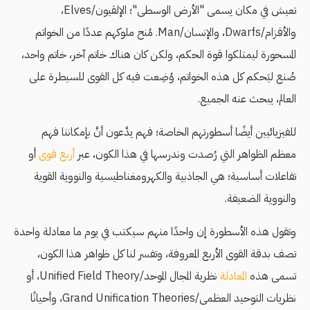
تعيش في مكان يسمى "الأرض الوسطى"؛ الإلڤيون/Elves،
والأقزام/Dwarfs، والإنسان/Man. مُنح ملوكهم عددًا من الخواتم
المسحورة ليمتلكوا قوة الحكم، ولكن كان هناك خاتم آخر، خاتم واحد،
صُنع ليَحكم كل هذه الخواتم، وُضِعت فيه كل القوى للسيطرة على
العالم، يبحث عنه الجميع.
للفيزيائيين أيضًا أسطورتهم الخاصة؛ فهم يدَّعون أنَّ بإمكاننا فهم
معظم الظواهر التي رُصدت وندرسها في هذا الكون، عبر
أربع قوى
أو
تفاعلات أساسية؛ هي الجاذبية والكهرومغناطيسية والنووية القوية
والنووية الضعيفة.
وتقول هذه الأسطورة إن واحدًا منهم سيكتب في يوم ما معادلة واحدة
تصف بدقة القوى الأربع المعروفة، وتفسر لنا كل ظواهر هذا الكون،
تسمى هذه
المعادلة
نظرية المجال الموحد/Unified Field Theory، أو
نظريات التوحيد العظمى/Grand Unification Theories، وأحيانًا