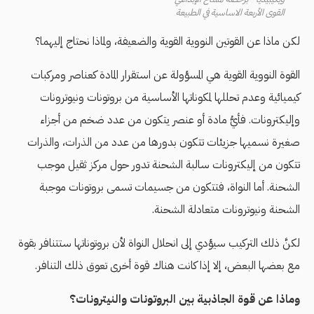
القوى الأربعة الاساسية في الطبيعة
لكن ماذا عن القوتين النووية القوية والضعيفة، ولماذا نحتاج إليهما؟
القوة النووية القوية هي المسؤولة عن استقرار المادة كعناصر ومركبات
كيميائية وعدم تحللها لمكوناتها الأساسية من بروتونات ونيوترونات
وإليكترونات. فأيُّ مادة أو عنصر يتكون من عدد ضخم من أجزاء
صغيرة نسميها جزيئات تتكون بدورها من عدد من الذرات، والذرات
تتكون من إليكترونات سالبة الشحنة تدور حول مركز ثقيل موجب
الشحنة. أما النواة، فتتكون من جسيمات تسمى بروتونات موجبة
الشحنة ونيوترونات متعادلة الشحنة.
لكنَّ ذلك التركيب سيؤدي إلى انحلال النواة لأن بروتوناتها ستتنافر بقوة
مع بعضها البعض، إلا إذا كانت هناك قوة أخرى تعوق ذلك التنافر.
وماذا عن قوة الجاذبية بين البروتونات والنيترونات؟