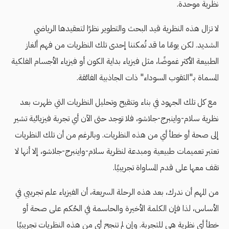
نظرية موحدة.
لا تزال هذه النظرية قيد البحث والتطوير نظرًا لتعقيدها الرياضي
الشديد. لكن يومًا ما قد تُمكننا إحدى تلك النظريات من فهم ألغاز
الطبيعة الأكثر غموضًا، مثل فيزياء بداية الكون أو فيزياء الأجسام الفلكية
المسماة بـ"الثقوب السوداء" ذات الجاذبية الفائقة.
مع كل تلك الجهود في بناء وتنقيح وتحليل النظريات التي ظهرت بعد
نظرية سلام-واينبرج-جلاشو، فلا توجد حتى الآن أي تجربة فيزيائية تشير
إلى صحة أو خطأ أي من هذه النظريات. وبالرغم من أن تلك النظريات
تعتبر تعميمات طبيعية ومبدعة لنظرية سلام-واينبرج-جلاشو، إلا أنها لا
تقف معها على قدم المساواة تجريبيًا.
من المهم أن ندرك، بعد هذه الرحلة السريعة، أن الفيزياء علم تجريبي في
الأساس، لذا فإن الكلمة الأخيرة والحاسمة في الحُكم على صحة أو
خطأ أي نظرية هي للتجربة. وإن لم تنجح أي من هذه النظريات تجريبيًا