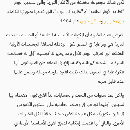
لكن هناك مجموعة مختلفة من الأفكار الثورية والتي نسميها اليوم
"نظرية الأوتار الفائقة" أو "نظرية كل شيء"، التي قدمها بصورتها الكاملة
جون شوارتز
و
مايكل جرين
عام 1984.
تفترض هذه النظرية أن المكونات الأساسية للطبيعة أو الجسيمات تحت
الذرية هي وتر غاية في الصغر، تكوّن تردداته المختلفة الجسيمات الأولية
المختلفة التي نعرفها اليوم. فكل تردد يظهر لنا كجسيم أوَّلي له خصائصه
المميزة من شحنة كهربائية وكتلة.. إلخ. في البداية ظن الفيزيائيون أنها
فكرة غاية في الجنون لذلك ظلت لفترة طويلة مهملة ويعمل عليها
عدد قليل منهم.
ولكن بعد سنوات من البحث والحسابات، بدأ الفيزيائيون الاهتمام بها
لسببين، أولهما نجاحها في وصف الجاذبية على المستوى الكمومي
(الميكروسكوبي) بشكل غير متناقض داخليًا، خلافًا لكل النظريات
الأخرى. والثاني أنها قدمت إمكانية لدمج القوى الأساسية الأربعة في