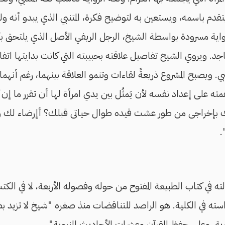
يتقدم باسمه، ويستعين به لتوضيح فكرة، المتنبي الذي يبدو أنه 
واية مسرودة بواسطة الشيخ، الرجل الريفي الأصل الذي يلتحق ب
ساجد. ويروي الشيخ تفاصيل علاقته بحبيبته التي كانت بدايتها ات
ي. ويصبح المشروع ذريعةً لقاءات وتنمو العلاقة بينهما، رغم أنهما 
ه على إعداد نفسه لأن يَمثُل بين يدي امرأة لها أن تقرر ما إن كا
بإخراجى من طور عشت قيده طوال حياتى قبلك؟ أإرضاء لك و
.
ه في كتاب الطبيعة المفتوح من حوله وفصوله الأربعة، لا في الك
استه في الكلية. هو الراصد للتناقضات منذ صغره "شيخ لا تزيد ب
ة. وعلى حفظ القرآن وعشرات الأحاديث النبوية".