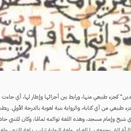
ن" كجزء طبيعي منها، ورابط بين أجزائها وإطار لها، أي جاءت الر
ء طبيعي من أي كتابة، والرواية بنية لغوية بالدرجة الأولي. ربطت
 شيخ وإمام مسجد، وهذه اللغة توائمه تمامًا، وكان المتنبي حاضر
رأة التي يجمعه بها الغرام. ولغة الرواية تناسب لغة المتنبي، ولغة ا