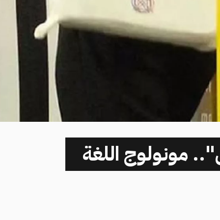
".. مونولوج اللغة