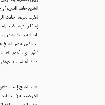
الشيخ خلف المتنبي، أو 
ليقرب بينهما. جاءت الر
إمامًا ومدرسًا لأحد الم
بإنجاز فهرسة لشعر المتنب
مختلفين. قَصَر الشيخ همت
"لأي شيء أخذتِ نفسك 
بذلك أم لسبب يفوتني"
تعلم الشيخ إيمان طفولت
التي صدمته في بداية در
بعض الشيء من لغة أثري