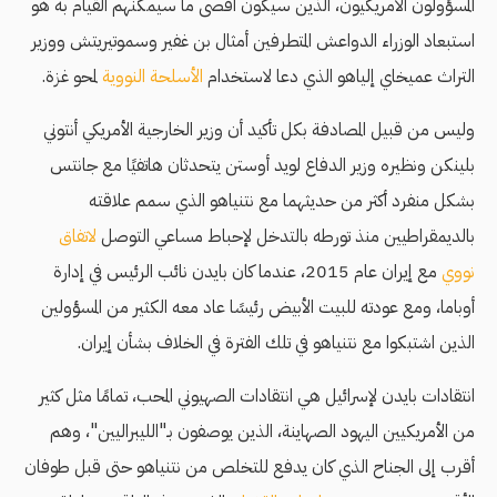
المسؤولون الأمريكيون، الذين سيكون أقصى ما سيمكنهم القيام به هو
استبعاد الوزراء الدواعش المتطرفين أمثال بن غفير وسموتيريتش ووزير
التراث عميخاي إلياهو الذي دعا لاستخدام
الأسلحة النووية
لمحو غزة.
وليس من قبيل المصادفة بكل تأكيد أن وزير الخارجية الأمريكي أنتوني
بلينكن ونظيره وزير الدفاع لويد أوستن يتحدثان هاتفيًا مع جانتس
بشكل منفرد أكثر من حديثهما مع نتنياهو الذي سمم علاقته
بالديمقراطيين منذ تورطه بالتدخل لإحباط مساعي التوصل
لاتفاق
نووي
مع إيران عام 2015، عندما كان بايدن نائب الرئيس في إدارة
أوباما، ومع عودته للبيت الأبيض رئيسًا عاد معه الكثير من المسؤولين
الذين اشتبكوا مع نتنياهو في تلك الفترة في الخلاف بشأن إيران.
انتقادات بايدن لإسرائيل هي انتقادات الصهيوني المحب، تمامًا مثل كثير
من الأمريكيين اليهود الصهاينة، الذين يوصفون بـ"الليبراليين"، وهم
أقرب إلى الجناح الذي كان يدفع للتخلص من نتنياهو حتى قبل طوفان