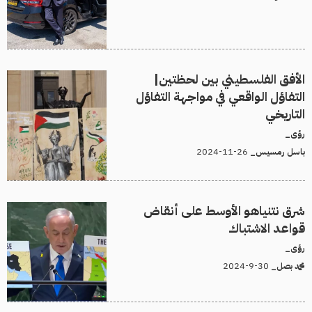
الأفق الفلسطيني بين لحظتين|
التفاؤل الواقعي في مواجهة التفاؤل
التاريخي
رؤى_
26-11-2024
باسل رمسيس_
شرق نتنياهو الأوسط على أنقاض
قواعد الاشتباك
رؤى_
30-9-2024
محمد بصل_