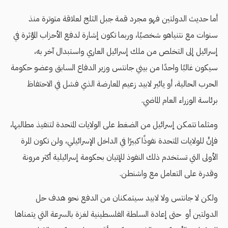
أما حديث الدولتين فهو مجرد قمة جبل الثلج لعلاقة متوترة منذ
سنوات مع نتنياهو شخصيًا، وربما تكون إشارة لدفع الأحزاب المؤثرة في
إسرائيل إلى التخلص من ملك إسرائيل العاري واستبدال آخر به،
سيكون غالبًا واحدًا من بيني جانتس وزير الدفاع السابق وعضو حكومة
الحرب الحالية، أو يائير لابيد زعيم المعارضة الذي فشل في الاحتفاظ
برئاسة الوزراء العام الماضي.
ومثلما تتمكن إسرائيل من الضغط على الولايات المتحدة لتنفيذ مطالبها،
فإنَّ للولايات المتحدة نفوذًا كبيرًا في الداخل الإسرائيلي، ولن تكون المرة
الأولى التي تستخدم ذلك النفوذ للإتيان بحكومة إسرائيلية أكثر مرونة
وقدرة على التعامل مع واشنطن.
ولكن لا جانتس ولا لابيد سيتمكنان من الدفع نحو هدف حل
الدولتين أو حتى إعادة السلطة الفلسطينية لغزة بالسرعة التي يتمناها