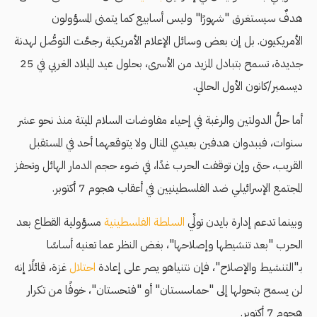
هدفٌ سيستغرق "شهورًا" وليس أسابيع كما يتمنى المسؤولون
الأمريكيون. بل إن بعض وسائل الإعلام الأمريكية رجحَّت التوصُّل لهدنة
جديدة، تسمح بتبادل المزيد من الأسرى، بحلول عيد الميلاد الغربي في 25
ديسمبر/كانون الأول الحالي.
أما حلُّ الدولتين والرغبة في إحياء مفاوضات السلام الميتة منذ نحو عشر
سنوات، فيبدوان هدفين بعيدي المنال ولا يتوقعهما أحد في المستقبل
القريب، حتى وإن توقفت الحرب غدًا، في ضوء حجم الدمار الهائل وتحفز
المجتمع الإسرائيلي ضد الفلسطينيين في أعقاب هجوم 7 أكتوبر.
وبينما تدعم إدارة بايدن تولِّي
السلطة الفلسطينية
مسؤولية القطاع بعد
الحرب "بعد تنشيطها وإصلاحها"، بغض النظر عما تعنيه أساسًا
بـ"التنشيط والإصلاح"، فإن نتنياهو يصر على إعادة
احتلال
غزة، قائلًا إنه
لن يسمح بتحولها إلى "حماسستان" أو "فتحستان"، خوفًا من تكرار
هجوم 7 أكتوبر.