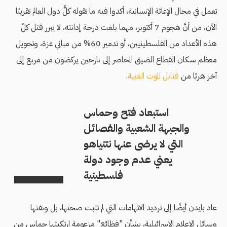
تعمل في مجال الإغاثة الإنسانية، أكدوا فيه ما تقوله كلُّ دول العالم تقريبًا
الآن، من أنَّ هجوم 7 أكتوبر، مهما بلغت درجة إدانته، لا يبرر قتل كلّ
هذه الأعداد من الفلسطينيين، أو تدمير 60% من مباني غزة، وتحويل
معظم سكان القطاع الضيق المحاصر إلى نازحين يركضون من مربع إلى
آخر هربًا من
قنابل الموت الغبية
.
استبعاد فتح وحماس
والجبهة الشعبية والفصائل
التي لا يرضى عنها نتنياهو
يعني عدم وجود دولة
فلسطينية
عاد بايدن أيضًا إلى ترديد الاتهامات التي لم تثبت صحتها، بل ونفتها
وسائل الإعلام الإسرائيلية، بشأن "فظائع" مزعومة ارتكبتها حماس من