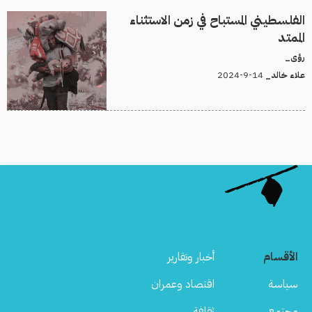
الفلسطيني المستباح في زمن الاستثناء
الممتد
رؤى_
14-9-2024
علاء خالد_
الأقسام
أخبار وتقارير
سياسة
اقتصاد وعمران
مجتمع
ثقافة