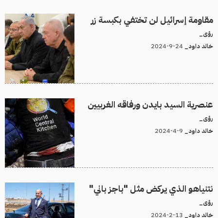
مقاومة إسرائيل لن تختفي بكبسة زر
رؤى_
24-9-2024
خالد داود_
عنصرية السيد بايدن ورفاقه الغربيين
رؤى_
9-4-2024
خالد داود_
نتنياهو الذي يركض مثل "باجز باني"
رؤى_
13-2-2024
خالد داود_