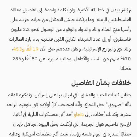
لم يُشِر بايدن في خطاباته الأخيرة، ولو بكلمة واحدة، إلى تفاصيل معاناة
الفلسطينيين المرعبة، وما يرتكبه جيش الاحتلال من جرائم حرب، على
رأسها منع الغذاء والماء والدواء والوقود من الوصول لنحو 2.2 مليون
فلسطيني، أو إلى عدد الشهداء الكارثي الذين قتلتهم بدم بارد الطائرات
والمدافع والبوارج الإسرائيلية، وفاق عددهم حتى الآن
19 ألفًا و453
،
70% منهم من النساء والأطفال، بجانب ما يزيد عن 52 ألفًا و286
مصابًا.
خلافات بشأن التفاصيل
مقابل كلمات الحب والعشق التي انهال بها على إسرائيل، وتذكيره الدائم
بأنَّه "صهيوني" حتى النخاع، وأنَّه اصطحب كلَّ أولاده فور بلوغهم الرابعة
عشرة، وكذلك أحفاده، إلى
داخاو
أحد أكبر معسكرات النازية في ألمانيا،
ليُرسخ داخلهم هول الجريمة التي ارتُكبت بحقِّ اليهود، تجاهل بايدن
خطابًا أصدره في اليوم نفسه رؤساء ست أكبر منظمات أمريكية وعالمية