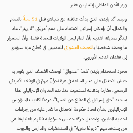
وزير الأمن الداخلي إيتمار بن غفير.
وبينما أكد بايدن، الذي بدأت علاقته مع نتنياهو قبل
51 سنةً
بالتمام
والكمال، أنَّ بإمكان إسرائيل الاعتماد على دعم أمريكي "لا يهتز"، عاد
ليذكّر صديقه القديم بأنَّ العالم ليس الولايات المتحدة فقط، وأنَّ استمرار
ما وصفه شخصيًا بـ
القصف العشوائي
للمدنيين في قطاع غزة سيؤدي
إلى فقدان الدعم الأوروبي.
مجرد استخدام بايدن كلمة "عشوائي" لوصف القصف الذي يقوم به
جيش الاحتلال على مدار الساعة في غزة تحوُّلٌ مهمٌ في الموقف الأمريكي
الرسمي، مقارنة بدفاعه المستميت منذ بدء العدوان الإسرائيلي عمَّا
يسميه "حق إسرائيل في الدفاع عن نفسها"، مرددًا أكاذيب المسؤولين
الإسرائيليين بشأن اتخاذ حكومة الاحتلال ما تقدر عليه من إجراءات
لحماية المدنيين، وتحميل حركة حماس مسؤولية قتلهم باعتبارها هي
من يستخدمهم "دروعًا بشرية" في المستشفيات والمدارس والبيوت.