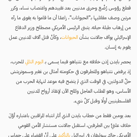
قطع رؤوس رُضَّع وحرق مدنيين بعد تقييدهم واغتصاب نساء، وكرر
مرتين وصف مقاتليها بـ"الحيوانات"، زاعمًا أن ما قاموا به يفوق ما رآه
من إرهاب طيلة حياته. يتبنى الرئيس الأمريكي مصطلح وزير الدفاع
الإسرائيلي يوآف جالانت بشأن
الحيوانات
، وكأنَّ قتل آلاف المدنيين عمل
يقوم به إنسان.
يحصر بايدن إذن خلافه مع نتنياهو فيما يسمى بـ
اليوم التالي
للحرب،
إذ يرفض نتنياهو والمتطرفون في حكومته أمثال بن غفير وسموتريتش
حلَّ الدولتين، في الوقت الذي لم يتضح فيه موعد لنهاية الحرب من
الأساس، وهو المطلب العاجل والملح الآن لإنقاذ أرواح المدنيين
الفلسطينيين أولًا وقبل كلِّ شيء.
بعد يومين فقط من خطاب بايدن الذي أثار انتباه المراقبين باعتباره أوَّلَ
خلاف علنيٍّ بين الطرفين، استقبل جالانت مستشار الأمن القومي
الأمريكي جاك سوليفان في إسرائيل
بالتأكيد
على أنَّ القضاء على حماس