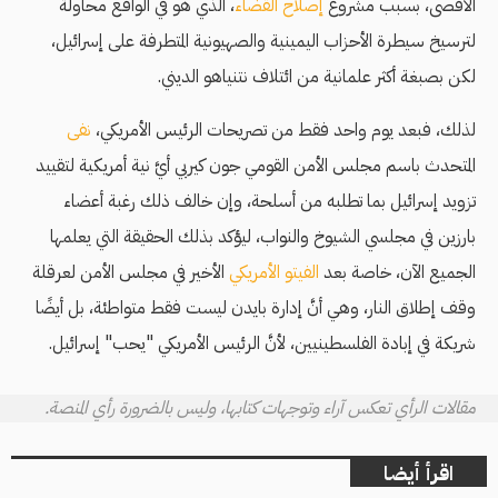
الأقصى، بسبب مشروع
إصلاح القضاء
، الذي هو في الواقع محاولة
لترسيخ سيطرة الأحزاب اليمينية والصهيونية المتطرفة على إسرائيل،
لكن بصبغة أكثر علمانية من ائتلاف نتنياهو الديني.
لذلك، فبعد يوم واحد فقط من تصريحات الرئيس الأمريكي،
نفى
المتحدث باسم مجلس الأمن القومي جون كيربي أيَّ نية أمريكية لتقييد
تزويد إسرائيل بما تطلبه من أسلحة، وإن خالف ذلك رغبة أعضاء
بارزين في مجلسي الشيوخ والنواب، ليؤكد بذلك الحقيقة التي يعلمها
الجميع الآن، خاصة بعد
الفيتو الأمريكي
الأخير في مجلس الأمن لعرقلة
وقف إطلاق النار، وهي أنَّ إدارة بايدن ليست فقط متواطئة، بل أيضًا
شريكة في إبادة الفلسطينيين، لأنَّ الرئيس الأمريكي "يحب" إسرائيل.
مقالات الرأي تعكس آراء وتوجهات كتابها، وليس بالضرورة رأي المنصة.
اقرأ أيضا