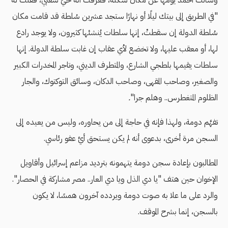
وسألت أحمد يومها عن مكان سكنه، فعرفت أنه حيٌّ شعبي، فقلت له
"في الطريق إلى بيتك ليلًا أو نهارًا ستجد عشرين سُلطة قد قامت مكان
سُلطة الدولة إن سقطتْ، إنها سلطات يُنشئها كثيرون، ولا يوجد رادع
لها، أو معقب عليها، ولا تخضع لأي عقاب إن غابت سلطة الدولة. إنها
سلطات يقيمها بلطجي الشارع، والمتطرف الديني، وتاجر المخدرات الكبير
والصغير، وصاحب المقهى، وصاحب الدكان، وسائق التوكتوك، والجار
الظلوم المتغطرس.. وهلم جرا"
.
تفهَّم دومة، ولهذا فإنه في حاجة إلى من يحاوره، وليس من يعيده إلى
السجن مرة أخرى، بدعوى أنه لم يكن يستحق أيَّ عفو رئاسي.
المطالبون بإعادة سجن دومة يتهمونه بترديد مزاعم إسرائيل وأقاويل
الإخوان حين هتف "يا دي الذل ويا دي العار.. مصر مشاركة في الحصار".
والرد على ما علا به صوت دومة ويردده آخرون همسًا، لا يكون
بالسجن، إنما بشرح الموقف.