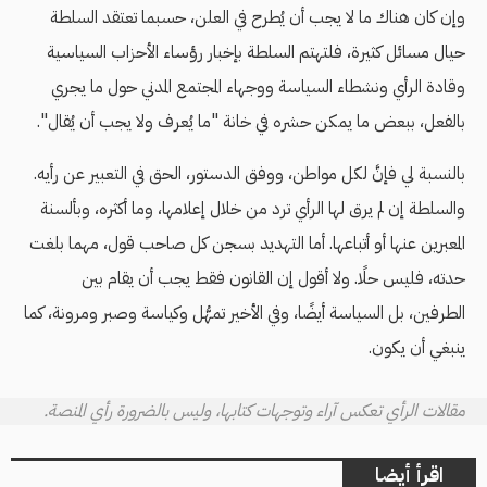
وإن كان هناك ما لا يجب أن يُطرح في العلن، حسبما تعتقد السلطة
حيال مسائل كثيرة، فلتهتم السلطة بإخبار رؤساء الأحزاب السياسية
وقادة الرأي ونشطاء السياسة ووجهاء المجتمع المدني حول ما يجري
بالفعل، ببعض ما يمكن حشره في خانة "ما يُعرف ولا يجب أن يُقال".
بالنسبة لي فإنَّ لكل مواطن، ووفق الدستور، الحق في التعبير عن رأيه.
والسلطة إن لم يرق لها الرأي ترد من خلال إعلامها، وما أكثره، وبألسنة
المعبرين عنها أو أتباعها. أما التهديد بسجن كل صاحب قول، مهما بلغت
حدته، فليس حلًا. ولا أقول إن القانون فقط يجب أن يقام بين
الطرفين، بل السياسة أيضًا، وفي الأخير تمهُّل وكياسة وصبر ومرونة، كما
ينبغي أن يكون.
مقالات الرأي تعكس آراء وتوجهات كتابها، وليس بالضرورة رأي المنصة.
اقرأ أيضا