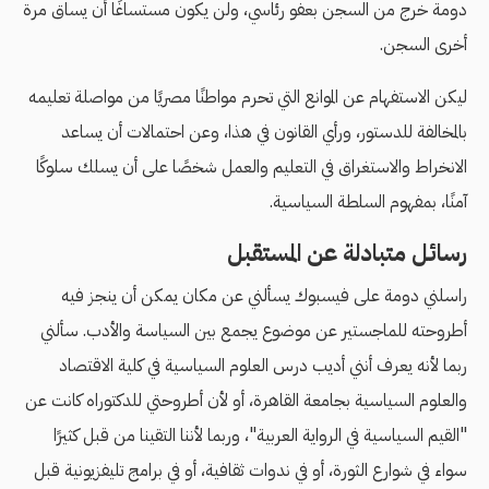
دومة خرج من السجن بعفو رئاسي، ولن يكون مستساغًا أن يساق مرة
أخرى السجن.
ليكن الاستفهام عن الموانع التي تحرم مواطنًا مصريًا من مواصلة تعليمه
بالمخالفة للدستور، ورأي القانون في هذا، وعن احتمالات أن يساعد
الانخراط والاستغراق في التعليم والعمل شخصًا على أن يسلك سلوكًا
آمنًا، بمفهوم السلطة السياسية.
رسائل متبادلة عن المستقبل
راسلني دومة على فيسبوك يسألني عن مكان يمكن أن ينجز فيه
أطروحته للماجستير عن موضوع يجمع بين السياسة والأدب. سألني
ربما لأنه يعرف أنني أديب درس العلوم السياسية في كلية الاقتصاد
والعلوم السياسية بجامعة القاهرة، أو لأن أطروحتي للدكتوراه كانت عن
"القيم السياسية في الرواية العربية"، وربما لأننا التقينا من قبل كثيرًا
سواء في شوارع الثورة، أو في ندوات ثقافية، أو في برامج تليفزيونية قبل