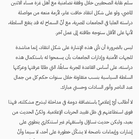
سلم نقابة الصحفيين خلال وقفة تضامنية مع أهل غزة مساء الاثنين
الماضي، ولو على شكل انتقاد خافت عابر، لأزمة منعه من مواصلة
دراسته العليا في الجامعات المصرية، مع أنَّ السماح له قد ينفع السلطة،
لأنها على الأقل ستوجه طاقته إلى عمل آخر.
ليس بالضرورة أن تأتي هذه الإشارة على شكل انتقاد، إنما مناشدة
للجهات الأمنية وإدارات الجامعات بأن يسمحوا له باستكمال هذه
دراسته، على أساس القاعدة المجربة سابقًا، التي طالما عرفتها وعركتها
السلطة السياسية بنسب متفاوتة خلال سنوات حكم كل من جمال
عبد الناصر وأنور السادات وحسني مبارك.
لا أطالب أيَّ إعلاميٍّ باستضافة دومة في مداخلة ليشرح مشكلته، فهذا
فوق استطاعتهم في ظل تقييد الحريات الإعلامية. ولكنَّ الحديث من
بعيد، وليكن حديث تساؤل واستفهام غير استنكاري ينطوي على
إشارات وإيماءات ناصحة لا يشكّل خطورة على أحد، لا سيما وأنَّ