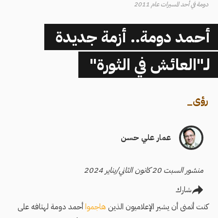
دومة في أحد المسيرات عام 2011
أحمد دومة.. أزمة جديدة
لـ"العائش في الثورة"
رؤى
_
عمار علي حسن
منشور السبت 20 كانون الثاني/يناير 2024
شارك
كنت أتمنى أن يشير الإعلاميون الذين
هاجموا
أحمد دومة لهتافه على