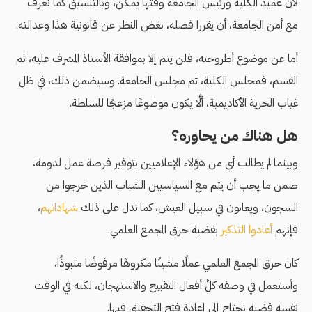
لأن عميد الكلية ورئيس الجامعة وقتها يمكن، وبالتنسيق كما نعرف
مع أمن الجامعة، أن يقررا فصله، بغض النظر عن قانونية هذا وعدالته.
أما عن موضوع أطروحته، فلن يتم إلا بموافقة الأستاذ المشرف عليه، ثم
القسم، فمجلس الكلية، ثم مجلس الجامعة. وسيضمن ذلك، في ظل
غياب الحرية الأكاديمية، ألَّا يكون موضوعًا مزعجًا للسلطة.
هل هناك من يحاوره؟
وبينما لم يطالب أي من هؤلاء الإعلاميين بتوفير فرصة عمل لدومة،
ضمن ما يجب أن يتم مع السياسيين الشباب الذين خرجوا من
السجون، ويعانون في سبيل العيش، كما تدل على ذلك
شهاداتهم
،
فإنهم
أعادوا التذكير
بقضية حرق المجمع العلمي.
كان حرق المجمع العلمي عملًا مشينًا مكروهًا مرفوضًا منبوذًا،
وأستعمل في وصفه كلَّ أفعال التقبيح والاستهجان، لكنه في الوقت
نفسه قضية نحتاج إلى إعادة فتح التحقيق فيها.