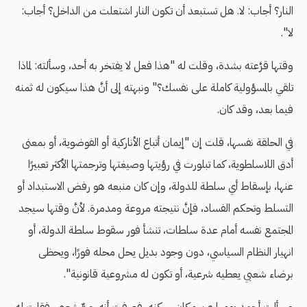
النار؟ أجاب: لا. هل تستبعد أن تكون النار اشتعلت من الداخل؟ أجاب:
لا".
وقتها قرَّعته بشدة، وقلت له "هذا فعل لا يفتخر به أحد، وسألته: لماذا
تلقي بالمسؤولية كاملة على نفسك؟" ونبهته إلى أنَّ هذا سيكون له ثمنه
فيما بعد، وقد كان.
في الحلقة نفسها، قلت إن "إيمان أتباع الأناركية أو الفوضوية، أو بمعنى
أدق اللاسلطوية، كما تبلورت في رؤيتها وصيغتها وترجمتها الأكثر تعبيرًا
عنها، بإسقاط أي سلطة للدولة، وإن كان منبعه هو رفض الاستبداد أو
التسلط وتحكم الفساد، فإنَّ نتيجته مروعة ومدمرة. لأنَّ وقتها سيجد
المجتمع نفسه أمام عدة سلطات، تنشأ فور سقوط سلطة الدولة، أو
انهيار النظام السياسي، دون وجود بديل يحل محله فورًا، ويحظى
برضاء شعبي يعطيه شرعية، أو تكون له مشروعية قانونية".