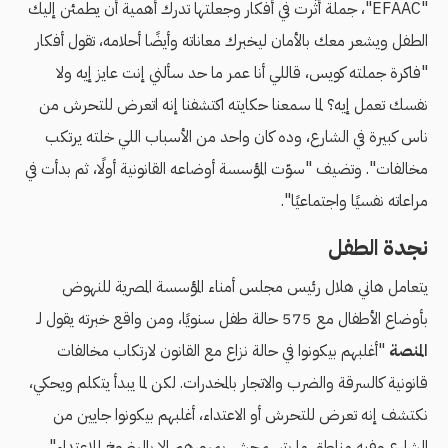
"EFAAC"، جملة أثّرت في أفكار وجعلتها تدرك أهمية أن يطمئن إليك
الطفل ويشعر معك بالأمان ليخبرك معاناته وأيضًا أحلامه، تقول أفكار
"فاكرة جملته كويس، قاللي أنا عمر ما حد سألني إنت عايز إيه ولا
نفسك تعمل إيه؟ لما سمعنا حكايته اكتشفنا إنه اتعرض للتحرش من
ناس كبيرة في الشارع، وده كان واحد من الأسباب اللي خلته يرتكب
مخالفات". وتضيف "سوّت المؤسسة أوضاعه القانونية أولًا، ثم بدأت في
مراعاته نفسيًا واجتماعيًا".
نجدة الطفل
يتعامل هاني هلال رئيس مجلس أمناء المؤسسة المصرية للنهوض
بأوضاع الأطفال مع 575 حالة طفل سنويًا، ومن واقع خبرته يقول لـ
المنصة
"أغلبهم بيكونوا في حالة نزاع مع القانون لارتكاب مخالفات
قانونية كالسرقة والضرب والاتجار بالمخدرات. لكن لما يبدأ يتكلم ويحكي،
نكتشف إنه تعرض للتحرش أو الاعتداء، أغلبهم بيكونوا جايين من
الشارع وفيه مناطق ما بتسمحش بمرورهم إلا بالرضوخ للاعتداء".