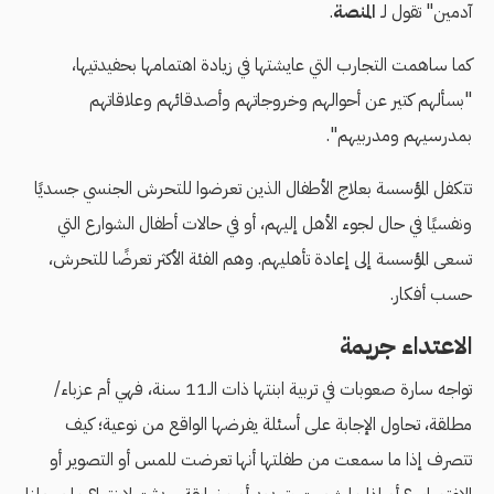
آدمين" تقول لـ
المنصة
.
كما ساهمت التجارب التي عايشتها في زيادة اهتمامها بحفيدتيها،
"بسألهم كتير عن أحوالهم وخروجاتهم وأصدقائهم وعلاقاتهم
بمدرسيهم ومدربيهم".
تتكفل المؤسسة بعلاج
الأطفال الذين تعرضوا للتحرش الجنسي جسديًا
ونفسيًا في حال لجوء الأهل إليهم، أو في حالات أطفال الشوارع التي
تسعى المؤسسة إلى إعادة تأهليهم. وهم الفئة الأكثر تعرضًا للتحرش،
حسب أفكار.
الاعتداء جريمة
تواجه سارة صعوبات في تربية ابنتها ذات الـ11 سنة، فهي أم عزباء/
مطلقة، تحاول الإجابة على أسئلة يفرضها الواقع من نوعية؛ كيف
تتصرف إذا ما سمعت من طفلتها أنها تعرضت للمس أو التصوير أو