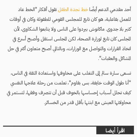
أحد مقدمي الدعم أيضًا
خط نجدة الطفل
تقول أفكار "الخط عاد
للعمل بفاعلية، هو كان تابع للمجلس القومي للطفولة وكان في أوقات
كتير بلا جدوى. ماكانوش بيردوا على الناس ولا يتابعوا الشكاوى، لأن
المجلس كان تابع لوزارة الصحة، لكن المجلس استقل وأصبح أسرع في
اتخاذ القرارات والتواصل مع الوزارات، وبالتالي أصبح متعاون أكتر في حل
المشاكل والعقبات".
تسعى سارة سالم إلى التغلب على مخاوفها واستعادة الثقة في الناس،
"أنا طول الوقت خايفة، بس بقاوم"، تعلمت من رحلة علاجها النفسي
كيف تحلل أسباب إحساسها بالخوف قبل أن تتصرف وفقها، لتستمر في
محاولاتها العيش مع ابنتها بأقل قدر من الخسائر.
اقرأ أيضا