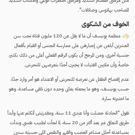
مثل مرضى الفصام الشديد ومرضى اضطراب الوعي والاكتئاب الشديد
المصاحب بهلاوس وضلالات".
الخوف من الشكوى
تؤكد
منظمة يونيسف أن ما لا يقل عن 120 مليون فتاة تحت سن
العشرين أبلغن عن إجبارهن على ممارسة الجنس أو القيام بأفعال
جنسية أخرى، ومن المرجح أن يكون الرقم الفعلي أعلى من ذلك بكثير،
خاصةً وأن ملايين الفتيات لا يخبرن أحدًا بتعرضهن للتحرش.
عدم إفصاح الطفل عن تعرضه للتحرش أو الاعتداء هو أمر وارد جدًا،
حسب يونيسف، وهو ما يجعله يعاني وحده دون تلقي مساعدة، وهو
ما اختبرته سارة.
تقول "الحادثة حصلت وأنا عندي 11 سنة، ومقدرتش أتكلم عنها وأبدأ
طريق التعافي غير بعد أكتر من 20 سنة، لما لجأت لطبيب نفسي وبدأت
بمساعدته أحلل مشاعر الغضب والقهر والنقص اللي حسيته سنين