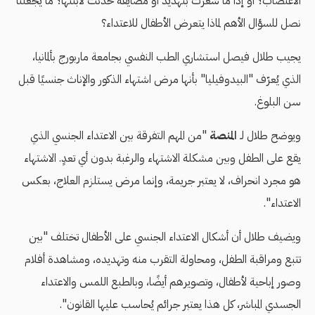
الاغتصاب؟ أو إذا ما شعرت بتهديد أو مضايقة حدثت لابنتها؟ ما يجعلنا
نصل للسؤال الأهم لماذا يتعرض الأطفال للاعتداء؟
يجيب طلال فيصل استشاري الطب النفسي بجامعة ماربورج بألمانيا،
الذي يُعرّف "البيدوفيليا" بأنها مرض اشتهاء الذكور والإناث جنسيًا قبل
سن البلوغ.
ويوضح طلال لـ
المنصة
"من المهم التفرقة بين الاعتداء الجنسي الذي
يقع على الطفل وبين مشكلة الاشتهاء والرغبة بدون أي تعدٍ. الاشتهاء
هو مجرد انحراف، لا يعتبر جريمة، وإنما مرض يستلزم العلاج، بعكس
الاعتداء".
ويضيف طلال أن أشكال الاعتداء الجنسي على الأطفال تختلف "بين
تتبع ومراقبة الطفل، ومحاولة التقرب منه وتهديده، ومشاهدة أفلام
وصور إباحية لأطفال، وتصويرهم أيضًا، وبالطبع اللمس والاعتداء
الجسدي المباشر، كل هذا يعتبر جرائم يُحاسب عليها القانون".