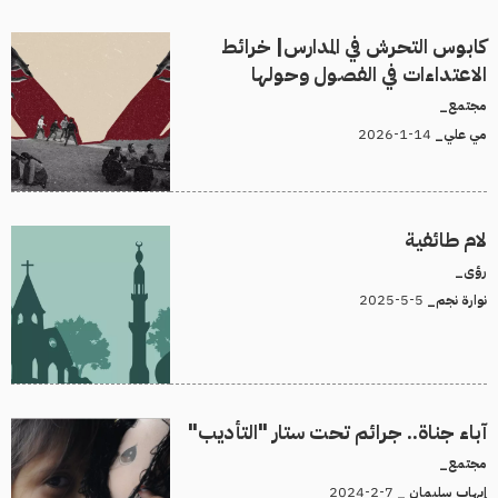
كابوس التحرش في المدارس| خرائط
الاعتداءات في الفصول وحولها
مجتمع_
14-1-2026
مي علي_
لام طائفية
رؤى_
5-5-2025
نوارة نجم_
آباء جناة.. جرائم تحت ستار "التأديب"
مجتمع_
7-2-2024
إيهاب سليمان _