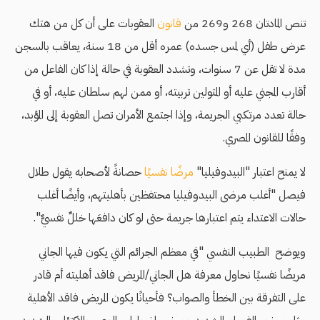
تنص المادتان 268 و269 من
قانون
العقوبات على أن كل من هتك
عرض طفل (أي لمس جسده) عمره أقل من 18 سنة، يعاقب بالسجن
مدة لا تقل عن 7 سنوات، وتشدد العقوبة في حالة إذا كان الفاعل من
أقارب المجني عليه أو المتولين تربيته، أو ممن لهم سلطان عليه، أو في
حالة تعدد مرتكبي الجريمة، وإذا اجتمع الأمران تصل العقوبة إلى المؤبد،
وفقًا للقانون المصري.
لا يمنح اعتبار "البيدوفيليا"
مرضًا نفسيًا
حصانةً لأصحابه يقول طلال
فيصل "أغلب مرضى البيدوفيليا محتفظين بأهليتهم، وأيضًا أغلب
حالات الاعتداء يتم اعتبارها جريمة حتى لو كان دافعَها خللٌ نفسيٌّ".
ويوضح الطبيب النفسي "في معظم الجرائم التي يكون فيها الجاني
مريضًا نفسيًا نحاول معرفة هل الجاني/المريض فاقد أهليته أم قادر
على التفرقة بين الخطأ والصواب؟ فأحيانًا يكون المريض فاقد الأهلية