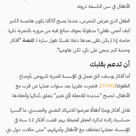
الأطفال في سن التاسعة ذروته.
الطفل الذي تعرض للتحرش، عندما يصبح أبًا/أمًا يكون هاجسه الكبير
كيف أحمي طفلي؟ مدفوعًا بخوف مبالغ فيه من مروره بالتجربة ذاتها،
خاصة إذا لم يكن تلقى بعدها دعمًا نفسيًا. تقول سارة لـ
المنصة
"أفكار
وحشة كتير بتيجي على بالي، لكن بقاومها".
أن تدعم بقلبك
أما أفكار يوسف، التي تعمل في المؤسسة المصرية للنهوض بأوضاع
الطفولة/
EFAAC
، فتغيرت نظرتها بعد سنوات عملها عن قرب مع
الأطفال، لتصبح "شديدة الملاحظة لأي تغيير" يتعلق بأبنائها وأحفادها.
تقابل أفكار يوميًا أطفالًا تعرضوا للانتهاك النفسي والجسدي، ما أكسبها
حساسية زائدة لدائرة الخطر المحيطة بهم. قضت أفكار 12 سنة في
المؤسسة، جعلتها تتعاطف مع الأطفال وأمهاتهم، "مش حالات، دول بني