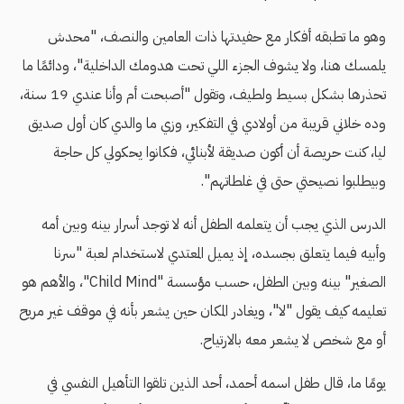
وهو ما تطبقه أفكار مع حفيدتها ذات العامين والنصف، "محدش
يلمسك هنا، ولا يشوف الجزء اللي تحت هدومك الداخلية"، ودائمًا ما
تحذرها بشكل بسيط ولطيف، وتقول "أصبحت أم وأنا عندي 19 سنة،
وده خلاني قريبة من أولادي في التفكير، وزي ما والدي كان أول صديق
ليا، كنت حريصة أن أكون صديقة لأبنائي، فكانوا يحكولي كل حاجة
وبيطلبوا نصيحتي حتى في غلطاتهم".
الدرس الذي يجب أن يتعلمه الطفل أنه لا توجد أسرار بينه وبين أمه
وأبيه فيما يتعلق بجسده، إذ يميل المعتدي لاستخدام لعبة "سرنا
الصغير" بينه وبين الطفل، حسب مؤسسة "Child Mind"، والأهم هو
تعليمه كيف يقول "لا"، ويغادر المكان حين يشعر بأنه في موقف غير مريح
أو مع شخص لا يشعر معه بالارتياح.
يومًا ما، قال طفل اسمه أحمد، أحد الذين تلقوا التأهيل النفسي في