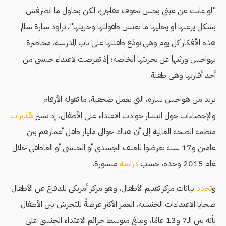
"لو غابت عن عيني بحس بخوف مفاجئ، لكن بحاول ما اتصرفش
بشكل يرعبها أو يخليها ما تعيش طفولتها وحريتها"، تراود سارة سالم
هذه الأفكار كل يوم وهي تودّع طفلتها على باب المدرسة، محاصرة
بهواجس ورثتها عن تجربتها الخاصة؛ إذ تعرضت لاعتداء جنسي من
أحد أقاربها وهي طفلة.
يزيد من هواجس سارة، التي تعمل صحفية، ما تقوله الأرقام
والإحصاءات حول انتشار حوادث الاعتداء على الأطفال، إذ تشير
تقديرات
منظمة الصحة العالمية إلى أن هناك حوالي مليار طفل أعمارهم بين
عامين و17 سنة تعرضوا للعنف الجسدي أو الجنسي أو العاطفي خلال
عام 2015 وحده، حسب
دراسة
منشورة.
و
تحدد
بيانات مركز تقييم الأطفال، وهو مركز أمريكي للدفاع عن الأطفال
ضحايا الاعتداءات الجنسية، العمر الأكثر عرضةً للتحرش بين الأطفال
بأنه بين الـ7 و13 عامًا، ويبلغ متوسط جرائم الاعتداء الجنسي على