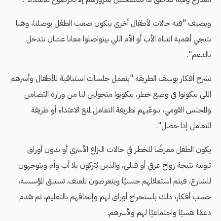
ويضيف "فيه حالات لأطفال أخرى بيكون صعب الطفل يوصلنا، وهنا
بتيجي أهمية انتباه الأب أو الأم اللي بيتواصلوا معانا عشان نتدخل
بالدعم".
تشرح أفكار يوسف الطريقة "بنعمل جلسات استباقية للأطفال وأسرهم
اللي بيكونوا في وضع خطر، بيكونوا متحولين لنا من وزارة التضامن
والمجلس القومي، بنوعّيهم لطريقة التعامل لمنع الاعتداء أو طريقة
التعامل إذا حصل".
يكون الطفل معرضًا للخطر في حالات النزاع الأسري أو بدون أوراق
ثبوتية نتيجة زواج عرفي أو قبلي، والذين يُتركون بلا أب وأم ويتوجهون
للشارع، فيتم استغلالهم جنسيًا ويتعرضون للعنف. تستبق المؤسسة،
حسب أفكار، ذلك باستخراج أوراق لهم وإلحاقهم بالتعليم، ثم تقدم
دعمًا نفسيًا واجتماعيًا لهم ولأسرهم.