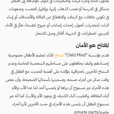
يعانون اكتئابًا وحزنًا مزمنًا، واضطرابات في النوم، بالإضافة إلى افتعال
مشاكل في المدرسة أو تجنب الذهاب إليها، وإظهار الغضب، وصعوبات
في تكوين علاقات مع الزملاء، والانقطاع عن العائلة والأصدقاء، أو إيذاء
الذات (مخدرات، كحول، إحداث إصابات أو جروح لنفسه)، تغيُّر في الأداء
المدرسي، اضطرابات في الشهية، أفكار وميل للانتحار.
المفتاح هو الأمان
تقدم مؤسسة "Child Mind"
نصائح
للآباء لتعليم الأطفال خصوصية
إجسادهم وكيف يحافظون على مساحاتهم الشخصية الخاصة وعدم
السماح للآخرين باختراقها، مؤكدة على أهمية الحديث مع الطفل في
وقت مبكر عن أجزاء جسمه، وتسميتها بأسمائها الصحيحة، وأن بعض
هذه الأجزاء غير مسموح أن يراها أو يلمسها أحد (ما عدا الأب والأم
أثناء النظافة، والطبيب أثناء الكشف في وجود الأم والأب)، كما أنه غير
مسموح للطفل أن يلمس هذه الأجزاء في جسد الآخرين لأنها أجزاء
خاصة/private parts.