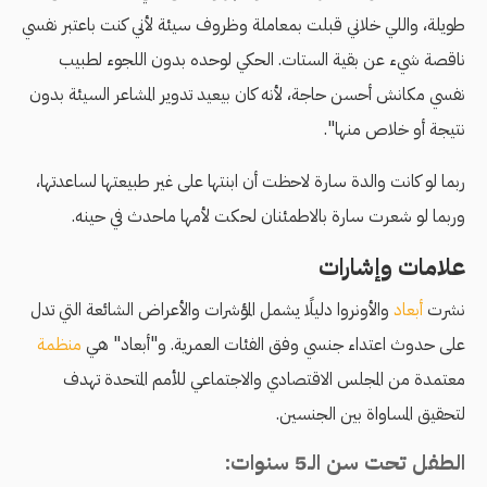
طويلة، واللي خلاني قبلت بمعاملة وظروف سيئة لأني كنت باعتبر نفسي
ناقصة شيء عن بقية الستات. الحكي لوحده بدون اللجوء لطبيب
نفسي مكانش أحسن حاجة، لأنه كان بيعيد تدوير المشاعر السيئة بدون
نتيجة أو خلاص منها".
ربما لو كانت والدة سارة لاحظت أن ابنتها على غير طبيعتها لساعدتها،
وربما لو شعرت سارة بالاطمئنان لحكت لأمها ماحدث في حينه.
علامات وإشارات
نشرت
أبعاد
والأونروا دليلًا يشمل المؤشرات والأعراض الشائعة التي تدل
على حدوث اعتداء جنسي وفق الفئات العمرية. و"أبعاد" هي
منظمة
معتمدة من المجلس الاقتصادي والاجتماعي للأمم المتحدة تهدف
لتحقيق المساواة بين الجنسين.
الطفل تحت سن الـ5 سنوات: