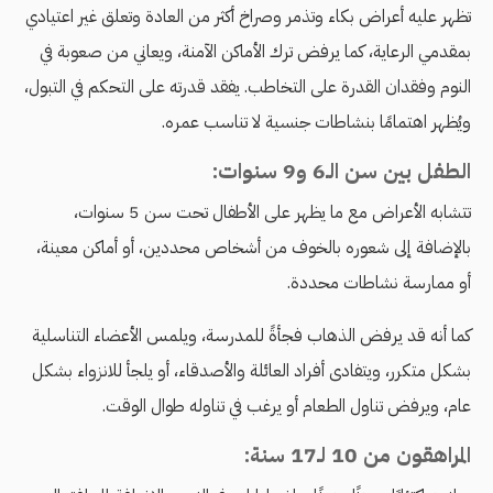
تظهر عليه أعراض بكاء وتذمر وصراخ أكثر من العادة وتعلق غير اعتيادي
بمقدمي الرعاية، كما يرفض ترك الأماكن الآمنة، ويعاني من صعوبة في
النوم وفقدان القدرة على التخاطب. يفقد قدرته على التحكم في التبول،
ويُظهر اهتمامًا بنشاطات جنسية لا تناسب عمره.
الطفل بين سن الـ6 و9 سنوات:
تتشابه الأعراض مع ما يظهر على الأطفال تحت سن 5 سنوات،
بالإضافة إلى شعوره بالخوف من أشخاص محددين، أو أماكن معينة،
أو ممارسة نشاطات محددة.
كما أنه قد يرفض الذهاب فجأةً للمدرسة، ويلمس الأعضاء التناسلية
بشكل متكرر، ويتفادى أفراد العائلة والأصدقاء، أو يلجأ للانزواء بشكل
عام، ويرفض تناول الطعام أو يرغب في تناوله طوال الوقت.
المراهقون من 10 لـ17 سنة: