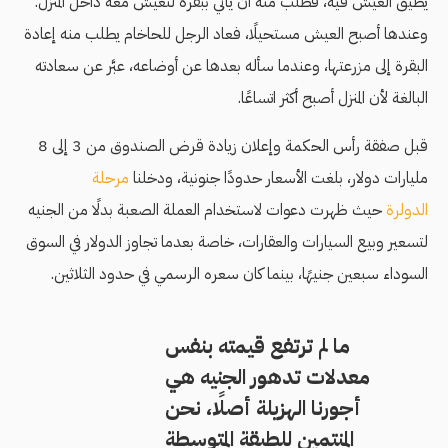
يطيق العيش فيه، فطلب منه أن يأتي ببقرة لتعيش معه داخل المنزل.
وعندها أصبح العيش مستحيلًا، فعاد الرجل للحاخام يطلب منه إعادة
البقرة إلى مزرعتها، وعندما سأله بعدها عن أوضاعه، عبَّر عن سعادته
البالغة لأن المنزل أصبح أكثر اتساعًا.
قبل صفقة رأس الحكمة وإعلان زيادة قرض الصندوق من 3 إلى 8
مليارات دولار، بلغت الأسعار حدودًا جنونية، ودخلنا
مرحلة
الدولرة
حيث ظهرت دعوات لاستخدام العملة الصعبة بدلًا من الجنيه
لتسعير وبيع السيارات والعقارات، خاصة بعدما تجاوز الدولار في السوق
السوداء سبعين جنيهًا، بينما كان سعره الرسمي في حدود الثلاثين.
ما لم ترتفع قيمته بنفس
معدلات تدهور الجنيه هي
أجورنا الهزيلة أصلًا، نحن
المنتمين للطبقة المتوسطة