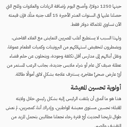
حينها 1250 دولارًا، وأصبح اليوم بإضافة الزيادات والعلاوات والمنح التي
حصلنا عليها في السنوات العشر الأخيرة 15 ألف جنيه مثلًا، فإن قيمته
الآن تساوي ثلاثمائة دولار فقط.
ولهذا السبب لا يستطيع أغلب المصريين التعايش مع الغلاء الفاحش،
ويضطرون لتخفيض استهلاكهم من البروتينات وكميات الطعام عمومًا،
ونقل أبنائهم إلى مدارس أقل تكلفة وجودة، ويتخلون عن حلم قضاء
عطلة صيف كل عام أو شراء ملابس جديدة، بجانب الرعب المستمر من
أيِّ عارض صحيٍّ مفاجئ، يستنزف علاجه بشكلٍ لائق أموالًا طائلة.
أولوية تحسين المعيشة
هذا هو ما أتمنى أن يلتفت الرئيس إليه بشكل رئيسي خلال ولايته
المقبلة؛ تحسين مستوى معيشة المواطنين، وإدراك أننا، كمصريين، لم نعش
طوال تاريخنا الحديث أيَّ فترة رخاء تجعلنا مطالبين بتحمل المزيد من
التقشف والصبر.