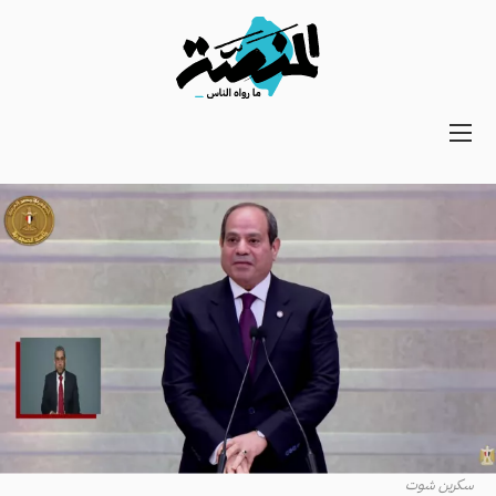
Main
navigation
Secondary
Navigation
سكرين شوت