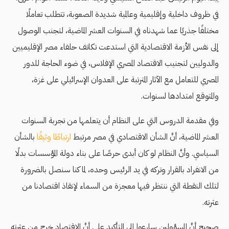
في ظروف داخلية وإقليمية وعالمية شديدة الصعوبة، تتطلب تعاملًا
مختلفًا جذريًا عما شهدناه في السنوات العشر الماضية، لتجنب الوصول
إلى نفس الأزمة الاقتصادية التي استدعت تكاتف حلفاء مصر الإقليميين
والدوليين لتجنيب الاقتصاد المصري الإفلاس، في ضوء الحاجة للدور
المصري للتعامل مع الآثار المترتبة على العدوان الإسرائيلي على غزة،
والمتوقع امتدادها لسنوات.
وفي مقدمة الدروس التي على النظام أن يتعلمها من تجربة السنوات
العشر الماضية، أنَّ الشأن الاقتصادي في مصر مرتبط
ارتباطًا وثيقًا
بالشأن
السياسي. وأنَّ النظام لو كان أبدى حرصًا على بناء دولة المؤسسات بدلًا
من الانفراد بالقرار وتركه في يد الرئيس وحده، لما كنا سنصل بالضرورة
لتلك النقطة التي ننتظر فيها معجزة من السماء لإنقاذ اقتصادنا من
عثرته.
صحيح أنَّ المسؤولين سارعوا إلى التأكيد على أنَّ الاقتصاد خرج من عثرته