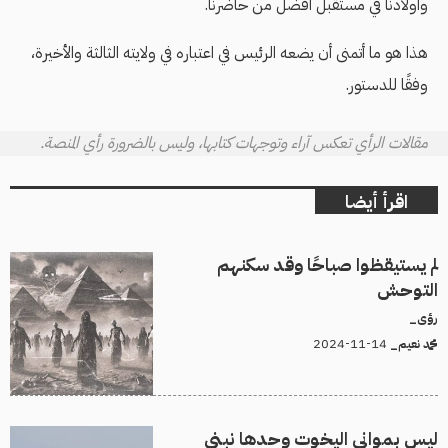
وأولادنا في مستقبل أفضل من حاضرنا.
هذا هو ما أتمنى أن يضعه الرئيس في اعتباره في ولايته الثالثة والأخيرة،
وفقًا للدستور.
مقالات الرأي تعكس آراء وتوجهات كتابها، وليس بالضرورة رأي المنصة.
اقرأ أيضا
لم يستيقظوا صباحًا وقد سكنهم
التوحش
رؤى_
14-11-2024
محمد نعيم_
ليس بمواني اليخوت وحدها نبني