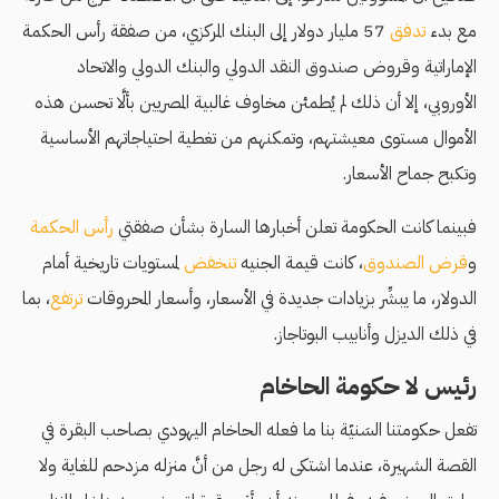
مع بدء
تدفق
57 مليار دولار إلى البنك المركزي، من صفقة رأس الحكمة
الإماراتية وقروض صندوق النقد الدولي والبنك الدولي والاتحاد
الأوروبي، إلا أن ذلك لم يُطمئن مخاوف غالبية المصريين بألَّا تحسن هذه
الأموال مستوى معيشتهم، وتمكنهم من تغطية احتياجاتهم الأساسية
وتكبح جماح الأسعار.
فبينما كانت الحكومة تعلن أخبارها السارة بشأن صفقتي
رأس الحكمة
و
قرض الصندوق
، كانت قيمة الجنيه
تنخفض
لمستويات تاريخية أمام
الدولار، ما يبشِّر بزيادات جديدة في الأسعار، وأسعار المحروقات
ترتفع
، بما
في ذلك الديزل وأنابيب البوتاجاز.
رئيس لا حكومة الحاخام
تفعل حكومتنا السَنيّة بنا ما فعله الحاخام اليهودي بصاحب البقرة في
القصة الشهيرة، عندما اشتكى له رجل من أنَّ منزله مزدحم للغاية ولا