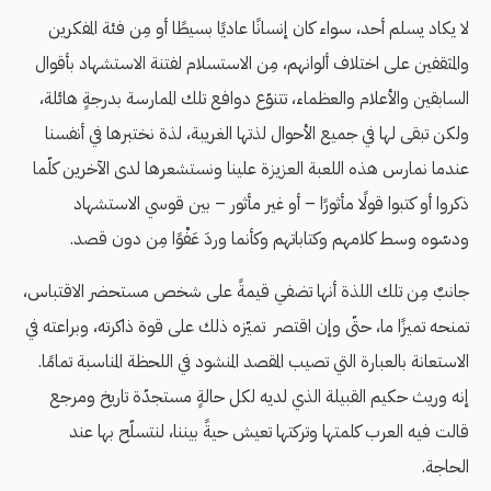
لا يكاد يسلم أحد، سواء كان إنسانًا عاديًا بسيطًا أو مِن فئة المفكرين
والمثقفين على اختلاف ألوانهم، مِن الاستسلام لفتنة الاستشهاد بأقوال
السابقين والأعلام والعظماء، تتنوّع دوافع تلك الممارسة بدرجةٍ هائلة،
ولكن تبقى لها في جميع الأحوال لذتها الغريبة، لذة نختبرها في أنفسنا
عندما نمارس هذه اللعبة العزيزة علينا ونستشعرها لدى الآخرين كلّما
ذكروا أو كتبوا قولًا مأثورًا – أو غير مأثور – بين قوسي الاستشهاد
ودسّوه وسط كلامهم وكتاباتهم وكأنما وردَ عَفْوًا مِن دون قصد.
جانبٌ مِن تلك اللذة أنها تضفي قيمةً على شخص مستحضر الاقتباس،
تمنحه تميزًا ما، حتّى وإن اقتصر تميّزه ذلك على قوة ذاكرته، وبراعته في
الاستعانة بالعبارة التي تصيب المقصد المنشود في اللحظة المناسبة تمامًا.
إنه وريث حكيم القبيلة الذي لديه لكل حالةٍ مستجدّة تاريخ ومرجع
قالت فيه العرب كلمتها وتركتها تعيش حيةً بيننا، لنتسلّح بها عند
الحاجة.