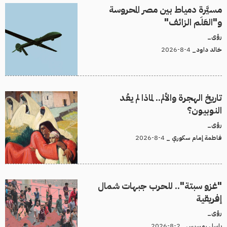
مسيَّرة دمياط بين مصر المحروسة
و"العَلَم الزائف"
رؤى_
4-8-2026
خالد داود_
تاريخ الهجرة والألم.. لماذا لم يعُد
النوبيون؟
رؤى_
4-8-2026
فاطمة إمام سكوري _
"غزو سبتة".. للحرب جبهات شمال
إفريقية
رؤى_
2-8-2026
باسل رمسيس_