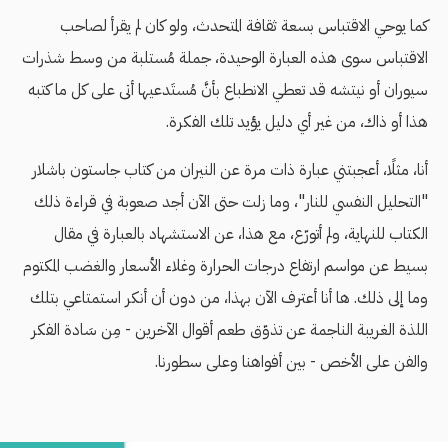
كما يوحي الاقتباس بسعة ثقافة المتحدث، ولو كان لم يقرأ لصاحب
الاقتباس سوى هذه العبارة الوحيدة، جملة مُستلبة من وسط شذرات
سيوران أو نيتشه قد تعطي الانطباع بأنَّ مُستَدعيها أتى على كل ما كتبه
هذا أو ذاك، من غير أي دليل يؤيد تلك الفكرة.
أنا، مثلًا، أعجبتني عبارة ذات مرة عن النيران من كتاب جاستون باشلار
"التحليل النفسي للنار"، وما زلت حتى الآن أجد صعوبة في قراءة ذلك
الكتاب للنهاية، ولم أتورّع، مع هذا، عن الاستشهاد بالعبارة في مقال
بسيط عن مواسم ارتفاع درجات الحرارة وغلاء الأسعار والغضب المكتوم
وما إلى ذلك. ها أنا أعترف الآن بهذا، من دون أن أنكر استمتاعي بتلك
اللذة الغريبة الناجمة عن تذوّق طعم أقوال الآخرين - مِن سَادة الفكر
والفن على الأخص - بين أفواهنا وعلى سطورنا.