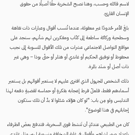
لاسم قائله وحسب، وهنا تصبح السُخرية حقًا أصيلًا من حقوق
الإنسان القارئ.
بلغَ الأمر حُدودًا غير معقولة، عندما تُنسب أقوال وعبارات ذات تفاهة
وسطحية وركاكة ساطعة إلى كتّاب ومفكرين لهم شأنهم، سنجد على
مواقع التواصل الاجتماعي عشرات من تلك الأقوال المنسوبة إلى نجيب
محفوظ أو توفيق الحكيم أو غاندي أو هتلر أو حتّى بوذا – وهي غير
ذات أصل أو سَنَد بالمرة.
ذلك الشخص المجهول الذي افترى عليهم لا يستعير أقوالهم بل يستعير
أسماءهم فقط، فلعلّ فرط إعجابه بفكرةٍ أو حماسه لقضيةٍ دفعه لهذا
التدليس ولو مِن باب: "لو كان هؤلاء سُئلوا لا بدَّ أن تلك ستكون
إجاباتهم في هذا الموضوع".
كان من الطبيعي عندئذٍ أن تَنشط قوى السخرية، فتدفع بعضَ الظرفاء
بإعداد صور لمشاهير وأقوال في غاية السَخافة منسوبة لهم، مثل غاندي