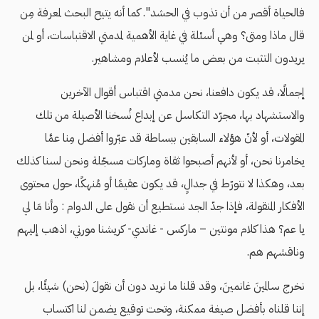
فالحياة أقصر من أن تذوب في الحشد". كما أنه يتيح البحث لمعرفة مِن
قال ماذا ومتى؟ وهي أسئلة في غاية الأهمية لمدمني الاقتباسات، أو لمن
يريدون التثبت من بعض ما يُنسب لأعلام ومشاهير.
إجمالًا، قد يكون دافعنا، نحن مدمني اقتباس أقوال الآخرين
والاستشهاد بها، مجرّد التكاسل عن إبداع نُسخنا الأصيلة من تلك
المقولات، أو لأنّ هؤلاء السابقين ببساطة قد عبّروا أفضل مِنا عمَّا
يخامرنا نحن، أو لأنهم أصبحوا ثقاة وماركات مسجّلة ونحن لسنا كذلك
بعد، وهكذا لا نتورّط في جدالٍ، قد يكون عقيمًا أو مُنهكًا، حول محتوى
الأفكار المنقولة، فإذا جدّ الجد نستطيع أن نقول على الدوام : وأنا مَا لي
يا عم؟ هذا كلام مونتين – ماركس - غاندي- كريشنا مورتي، اذهب إليهم
وناقشهم هم.
نخرج سالمينَ غانمينَ، وقد قلنا ما نريد دون أن نقولَ (نحن) شيئًا، بل
إننا قلناه بأفضل صيغة ممكنة، وتحت توقيع يضمن لنا اكتساب