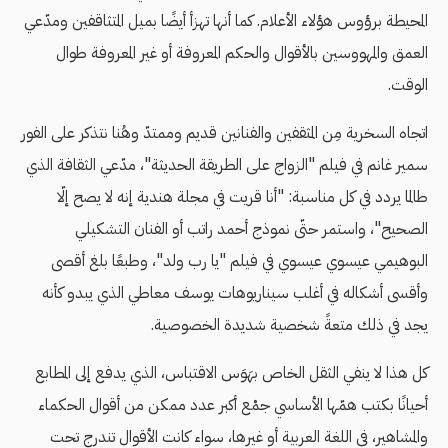
المحيطة برؤوس هؤلاء الأعلام. كما أنها تهزأ أيضًا بميل المتثاقفين ومدّعي
العمق والمهووسين بالأقوال والحكم المعروفة أو غير المعروفة طوال
الوقت.
اتجاه السخرية مِن المثقفين والفنانين قديم وممتدّ وهُنا نتذكر على الفور
سمير غانم في فيلم "الزواج على الطريقة الحديثة"، مدّعي الثقافة الذي
طالما يردد في كل مناسبة: "أنا قريت في مجلة هندية إنه لا يصح إلّا
الصحيح"، واستمر حتّى نموذج أحمد راتب أو الفنان التشكيلي
البوهيمي عيسوي عيسوي في فيلم "يا رب ولد"، وطبعًا بلغ أقصى
وأقسى أشكاله في أغلب سيناريوهات يوسف معاطي الذي يبدو كأنه
يجد في ذلك متعةً شخصية شديدة الخصوصية.
كل هذا لا ينفي الثقل الخاص بهَوَس الاقتباس، الذي يدفع إلى المطابع
أحيانًا بكتب همّها الأساسي جمْع أكبر عدد ممكن من أقوال الحكماء
والمشاهير، في اللغة العربية أو غيرها، سواء كانت الأقوال تندرج تحت