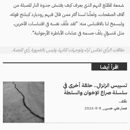
سُمعة المطّلع النهم الذي يعرف كيف يقتبسُ جذوة النار المضيئة من
آلاف الصفحات، ولعلّنا لسنا أكثر ممن قالَ فيهم روديارد كيبلنج قوله،
وليسمحَ لنا بالاقتباس منه: "لقد غلّفَ نفسه في اقتباسات الآخرين،
مثل مُتسوّلٍ يلفّ جسمه في عباءات الأباطرة الأرجوانية".
مقالات الرأي تعكس آراء وتوجهات كتابها، وليس بالضرورة رأي المنصة.
اقرأ أيضا
تسييس الزلزال.. حلقة أخرى في
سلسلة صراع الإخوان والسلطة
رؤى_
8-8-2026
عمار علي حسن_