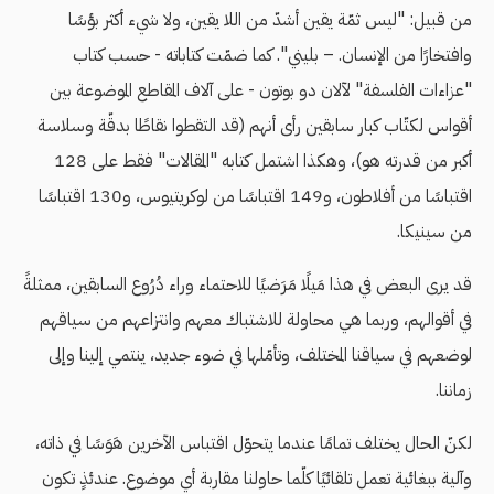
من قبيل: "ليس ثمّة يقين أشدّ من اللا يقين، ولا شيء أكثر بؤسًا
وافتخارًا من الإنسان. – بليني". كما ضمّت كتاباته - حسب كتاب
"عزاءات الفلسفة" لآلان دو بوتون - على آلاف المقاطع الموضوعة بين
أقواس لكتّاب كبار سابقين رأى أنهم (قد التقطوا نقاطًا بدقّة وسلاسة
أكبر من قدرته هو)، وهكذا اشتمل كتابه "المقالات" فقط على 128
اقتباسًا من أفلاطون، و149 اقتباسًا من لوكريتيوس، و130 اقتباسًا
من سينيكا.
قد يرى البعض في هذا مَيلًا مَرَضيًا للاحتماء وراء دُرُوع السابقين، ممثلةً
في أقوالهم، وربما هي محاولة للاشتباك معهم وانتزاعهم من سياقهم
لوضعهم في سياقنا المختلف، وتأمّلها في ضوء جديد، ينتمي إلينا وإلى
زماننا.
لكنّ الحال يختلف تمامًا عندما يتحوّل اقتباس الآخرين هَوَسًا في ذاته،
وآلية ببغائية تعمل تلقائيًا كلّما حاولنا مقاربة أي موضوع. عندئذٍ تكون