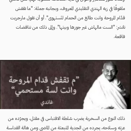
ملفوفًا في زيه الهندي التقليدي المعروف، وبجانبه جملة: "ما تقفش
قدّام المروحة وانت طالع من الحمام لتَستهوى". أو أن تقول مارجريت
تاتشر: "الست مالهاش غير جوزها وبيتها". وإلى ذلك من تناقضات
فاقعة.
ذلك النوع من السخرية يضرب سُلطة الاقتباس في مقتل، ويجرّده من
عزته وسلاحه، يجرده من الجدية المنبعثة من الماضي ومن هالة القداسة