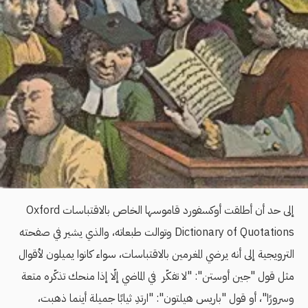
إلى حد أن أطلقت أوكسفورد قاموسها الخاص بالاقتباسات Oxford
Dictionary of Quotations وتوالت طبعاته، والذي يشير في صفحته
الترويجية إلى أنه يرضي المغرمين بالاقتباسات، سواء كانوا يميلون لأقوال
مثل قول "جين أوستن": "لا تفكّر في الماضي إلّا إذا منحك تذكّره متعة
وسرورًا"، أو قول "باريس هيلتون": "ارتدِ ثيابًا جميلة أينما ذهبت،