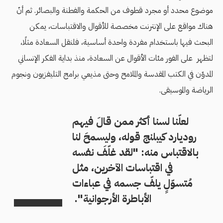
موضوع محدد أو مجرد قطوف من الحكمة والفطنة والبصائر. ثم أنّ
هناك مواقع على الإنترنت مخصصة للأقوال والاقتباسات، يمكن
البحث فيها باستخدام مفردة واحدة أساسية، فلنقل السعادة مثلًا،
لتظهر على الفور مئات الأقوال عن السعادة، منذ بداية الفكر الإنساني
المدوّن في الكتب المقدسة والملامح وحتى مذيعي برامج التليفزيون ونجوم
الرياضة والموسيقى.
لعلّنا لسنا أكثر ممن قالَ فيهم
روديارد كيبلنج قوله، وليسمحَ لنا
بالاقتباس منه: "لقد غلّفَ نفسه
في اقتباسات الآخرين، مثل
مُتسوّلٍ يلفّ جسمه في عباءات
الأباطرة الأرجوانية".