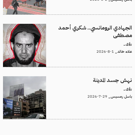
الجهادي الرومانسي.. شكري أحمد
مصطفى
رؤى_
1-8-2026
علاء خالد_
نهش جسد المدينة
رؤى_
29-7-2026
باسل رمسيس_