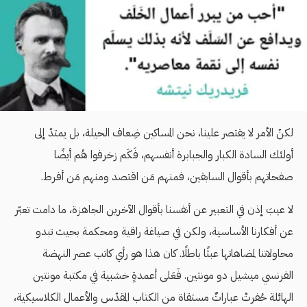
لكنّ الأمر لا يقتصر علينا، نحن المساكين ضِعاف الحيلة، بل يمتدّ إلى
أولئك السادة الكبار والجبابرة أنفسهم، فَكَم زخرفوا هُم أيضًا
صفحاتهم بأقوال السابقين، فمنهم مَن اقتصد ومنهم مَن أفرط.
لا عيبَ إذن في التعبير عن أنفسنا بأقوال الآخرين الجاهزة، ما دامت تعبّر
عن أفكارنا الأساسية، ولكن في صياغة راقية ومحكمة بحيث تبدو
محاولاتنا لمضاهاتها عبثًا باطلًا. كان هذا هو رأي كاتب عصر النهضة
الفرنسي ميشيل دو مونتين. فَعَلى أعمدةٍ خشبية في مكتبة مونتين
الهائلة حُفرتْ عباراتٌ مستقاة من الكتاب المقدّس والأعمال الكلاسيكية،