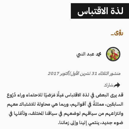
لذة الاقتباس
رؤى
_
محمد عبد النبي
منشور الثلاثاء 31 تشرين الأول/أكتوبر 2017
شارك
قد يرى البعض في لذة الاقتباس مَيلًا مَرَضيًا للاحتماء وراء دُرُوع
السابقين، ممثلةً في أقوالهم، وربما هي محاولة للاشتباك معهم
وانتزاعهم من سياقهم لوضعهم في سياقنا المختلف، وتأمّلها في
ضوء جديد، ينتمي إلينا وإلى زماننا.