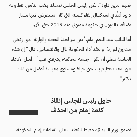
ضياء الدين داود"، لكن رئيس المجلس تمسك بلقب الدكتور، فطاوعه
داود أملًا في استكمال إلقاء كلمته، التي كان يستعرض فيها مسار
تضاعُف الديون في حكومة مدبولي منذ 2019 حتى الآن.
أما النائب عبد المنعم إمام، أمين سر لجنة الخطة والموازنة الذي رفض
مشروع الموازنة، وانتقد أداء الحكومة المالي والاقتصادي، قال "إن هذه
الجلسة ينبغي أن تكون جلسة محاكمة، يشرفني فيها أن أمثل الادعاء
عن شعب عظيم يستحق حياة ومستوى معيشة أفضل من ذلك
بكثير".
حاول رئيس المجلس إنقاذ
كلمة إمام من الحذف
تصدى وزير المالية محمد معيط للتعقيب على انتقادات إمام للحكومة،