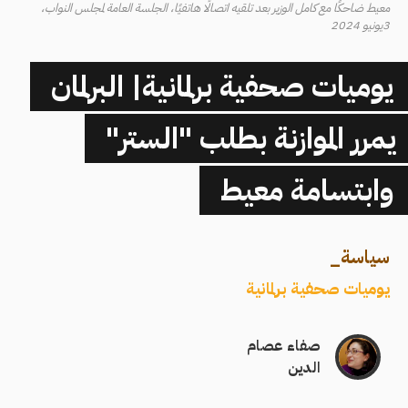
معيط ضاحكًا مع كامل الوزير بعد تلقيه اتصالًا هاتفيًا، الجلسة العامة لمجلس النواب،
3يونيو 2024
يوميات صحفية برلمانية| البرلمان
يمرر الموازنة بطلب "الستر"
وابتسامة معيط
سياسة
_
يوميات صحفية برلمانية
صفاء عصام
الدين