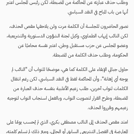
وطلب حذف عبارته عن المحاكمة من المضبطة، لكن رئيس المجلس اعتبر
أنها من باب المباح في النقد السياسي.
تصور الحاضرون للجلسة أن الكلمة مرت ولن يلاحقها مقص الحذف،
لكن النائب إيهاب الطماوي، وكيل لجنة الشؤون الدستورية والتشريعية،
وعضو المجلس عن حزب مستقبل وطن، اعتبر نفسه محاميًا عن
الحكومة، وطلب حذف الكلمة من المضبطة.
حاول جبالي الإبقاء على الكلمة كما هي، موضحًا للنواب أن "النائب لم
يوجه أي إهانة"، وأن المحاكمة لفظ في النقد السياسي، لكن رغم انتقال
الكلمات لنواب آخرين، طلب زعيم الأغلبية بنفسه حذف العبارة من
المضبطة، وطرح القرار لتصويت النواب، وبالفعل استجاب النواب لتوجيه
زعيمهم وقرروا الحذف.
امتد مقص الحذف إلى النائب مصطفى بكري، الذي لم يُحسب يومًا على
المعارضة في الفصل التشريعي السابق أو الحالي، ومع ذلك لم تسلم كلمته،