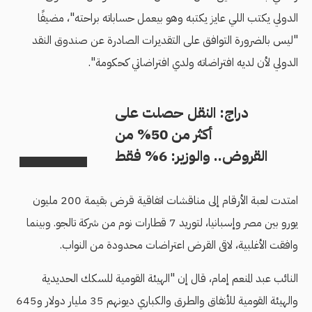
الدولي يكتب اللي عايز يكتبه وهو بيعمل حساباته براحته"، مضيفًا
"ليس بالضرورة التوافق على التقديرات الصادرة عن صندوق النقد
الدولي لأن لديه افتراضاته ولدي افتراضاتي كحكومة".
دراج: النقل حصلت على
أكثر من 50% من
القروض.. والوزير: 6% فقط
امتدت لعبة الأرقام إلى مناقشات اتفاقية قرض بقيمة 200 مليون
يورو بين مصر وإسبانيا، لتوريد 7 قطارات نوم من شركة تالجو. وبينما
وافقت الأغلبية، لاقى القرض اعتراضات محدودة من النواب.
النائب عبد المنعم إمام، قال إن "الهيئة القومية للسكك الحديدية
والهيئة القومية للأنفاق والطرق والكباري ديونهم 35 مليار دولار و645