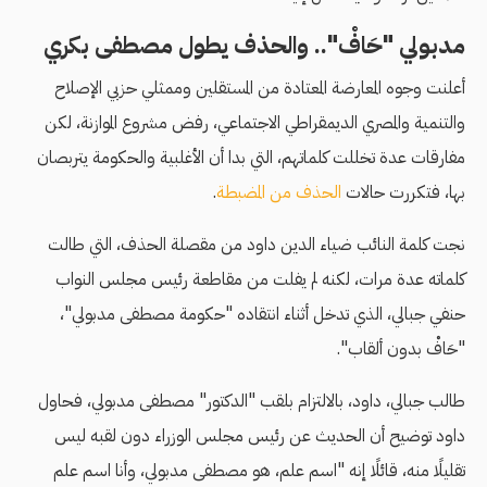
مدبولي "حَافْ".. والحذف يطول مصطفى بكري
أعلنت وجوه المعارضة المعتادة من المستقلين وممثلي حزبي الإصلاح
والتنمية والمصري الديمقراطي الاجتماعي، رفض مشروع الموازنة، لكن
مفارقات عدة تخللت كلماتهم، التي بدا أن الأغلبية والحكومة يتربصان
بها، فتكررت حالات
الحذف من المضبطة
.
نجت كلمة النائب ضياء الدين داود من مقصلة الحذف، التي طالت
كلماته عدة مرات، لكنه لم يفلت من مقاطعة رئيس مجلس النواب
حنفي جبالي، الذي تدخل أثناء انتقاده "حكومة مصطفى مدبولي"،
"حَافْ بدون ألقاب".
طالب جبالي، داود، بالالتزام بلقب "الدكتور" مصطفى مدبولي، فحاول
داود توضيح أن الحديث عن رئيس مجلس الوزراء دون لقبه ليس
تقليلًا منه، قائلًا إنه "اسم علم، هو مصطفى مدبولي، وأنا اسم علم