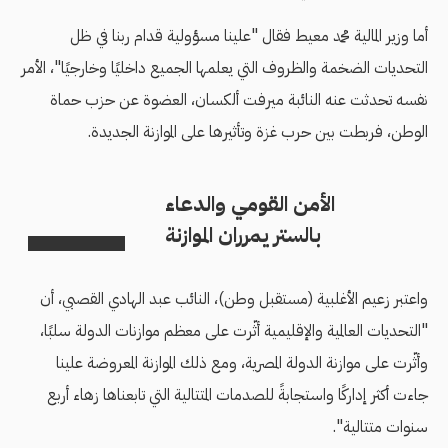
أما وزير المالية محمد معيط فقال "علينا مسؤولية قدام ربنا في ظل
التحديات الضخمة والظروف التي يعلمها الجميع داخليًا وخارجيًا"، الأمر
نفسه تحدثت عنه النائبة ميرفت ألكسان، العضوة عن حزب حماة
الوطن، فربطت بين حرب غزة وتأثيرها على الموازنة الجديدة.
الأمن القومي والدعاء
بالستر يمرران الموازنة
واعتبر زعيم الأغلبية (مستقبل وطن)، النائب عبد الهادي القصبي، أن
"التحديات العالمية والإقليمية أثّرت على معظم موازنات الدولة سلبًا،
وأثّرت على موازنة الدولة المصرية، ومع ذلك الموازنة المعروضة علينا
جاءت أكثر إداركًا واستجابةً للصدمات المتتالية التي تابعناها زهاء أربع
سنوات متتالية".