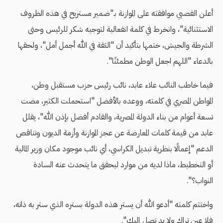
أعلن القصبي موافقته على الموازنة بـ"ضمير مستريح في هذه الظروف
الاستثنائية"، وانخرط في كلمة انفعالية لتوجيه شكر للرئيس وحتى
الشرطة والجيش، ختمها بتأكيد أن "الثقة في الله أجمل أمل"، ولحقها
بالدعاء "اللهم اجعل الوطن مطمئنًا".
فيما خاطب النائب علاء عابد، نائب رئيس حزب مستقبل وطن،
المواطن المصري في كلمته، ووعده بالأفضل "استحملت الكثير، مضت
تسعة أعوام من بناء الدولة المصرية، والقادم أفضل بإذن الله"، يقلل
عابد من قيمة كلمات المعارضة عن عجز الموازنة وأزمة الديون وتناقص
الدعم "إعمالًا بنظرية تبديل الكراسي، أي نائب موجود مكان وزير المالية
أو التخطيط، ماذا لديه من موارد ليحقق ما يتحدث عنه السادة
النواب؟".
واختتم كلمته "أدعو الله أن يستر هذه الدولة بستره الذي ستر به ذاته،
فلا عين تراك ولا يد تصل إليك".