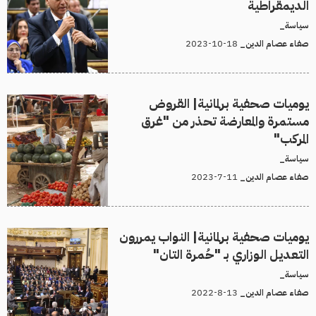
الديمقراطية
سياسة_
18-10-2023
صفاء عصام الدين_
يوميات صحفية برلمانية| القروض
مستمرة والمعارضة تحذر من "غرق
المركب"
سياسة_
11-7-2023
صفاء عصام الدين_
يوميات صحفية برلمانية| النواب يمررون
التعديل الوزاري بـ "حُمرة التان"
سياسة_
13-8-2022
صفاء عصام الدين_