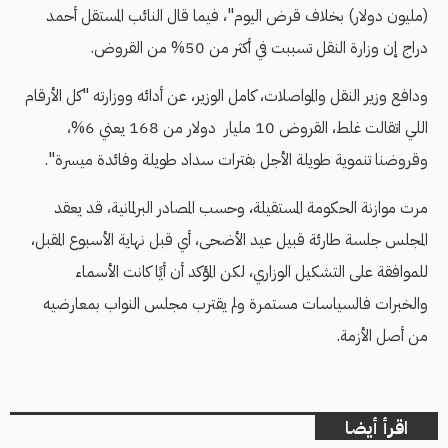
(مليون دولار)
بخلاف قرض اليوم"، فيما قال النائب المستقل أحمد
دراج إن وزارة النقل تسببت في أكثر من 50% من القروض.
ودافع وزير النقل والمواصلات، كامل الوزير، عن أدائه ووزارته "كل الأرقام
اللي اتقالت غلط، القروض 10 مليار دولار من 168 يعني 6%،
وقروضنا تنموية طويلة الأجل بفترات سداد طويلة وفائدة ميسرة".
مرت موازنة الحكومة المستقيلة، وحسب المصادر البرلمانية، قد يعقد
المجلس جلسة طارئة قبيل عيد الأضحى، أي قبل نهاية الأسبوع المقبل،
للموافقة على التشكيل الوزاري، لكن المؤكد أن أيًا كانت الأسماء
والخبرات فالسياسات مستمرة ولم يقترب مجلس النواب بمعارضيه
من أصل الأزمة.
اقرأ أيضا