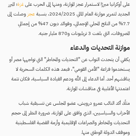
على أوكرانيا مبررًا لاستمرار عجز الموازنة، ومنها إلى الحرب على
غزة
؛ المبرر
الجديد لتمرير موازنة العام المالي 2024/2025، بنسبة
عجز
وصلت إلى
7.7% من الناتج المحلي الإجمالي، وفوائد ديون 47% من إجمالي
المصروفات، التي بلغت 3 تريليونات و870 مليار جنيه.
موازنة التحديات والدعاء
يكفي أن يتحدث النواب عن "التحديات والمخاطر" التي تواجهها مصر أو
يستخدموا فزاعة "الأمن القومي"، فبعد هذه الكلمات السحرية لا
يناقشهم أحد. أما الدعاء إلى الله ودعم القيادة السياسية، فكان تتمة
اعتمدتها الأغلبية في مناقشات الموازنة.
مثلًا، أكد النائب عمرو درويش، عضو المجلس عن تنسيقية شباب
الأحزاب والسياسيين، الذي وافق على الموازنة، ضرورة
النظر إلى حجم
التحديات والمخاطر والصراعات الإقليمية وأزمة القضية الفلسطينية
وموقف الدولة الوطني منها.