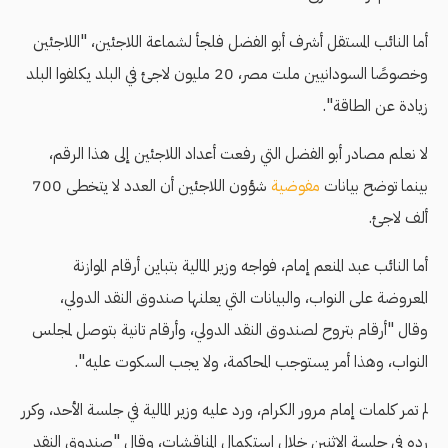
أما النائب المستقل أشرف أبو الفضل فلجأ لشماعة اللاجئين، "اللاجئين
وخصوصًا السودانيين ملت مصر، 20 مليون لاجئ في البلد يكلفوا البلد
زيادة عن الطاقة".
لا نعلم مصادر أبو الفضل التي رفعت أعداد اللاجئين إلى هذا الرقم،
بينما توضح بيانات
مفوضية
شؤون اللاجئين أن العدد لا يتخطى 700
ألف لاجئ.
أما النائب عبد المنعم إمام، فواجه وزير المالية بتباين أرقام الموازنة
المعروضة على النواب، والبيانات التي يعلنها صندوق النقد الدولي،
وقال "أرقام بتروح لصندوق النقد الدولي، وأرقام تانية بتوصل لمجلس
النواب، وهذا أمر يستوجب المحاكمة، ولا يجب السكوت عليه".
لم تمر كلمات إمام مرور الكرام، ورد عليه وزير المالية في جلسة الأحد، وكرر
رده في جلسة الاثنين خلال استكمال المناقشات، وقال "صندوق النقد