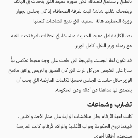
بالطبع لم نستمع للمكالمة، لكن صورة معيط الذي يتحدث في الهاتف
ويضحك نقلتها شاشة البث لغرفة الصحافة، إذ كان يجلس بجوار
وزيرة التخطيط هالة السعيد، التي تذيع الشاشات كلمتها.
بعد المكالمة تبادل معيط الحديث مبتسمًا، في لحظات نادرة تحت القبة
مع زميله وزير النقل، كامل الوزير.
قد تكون لغة الجسد، والبهجة التي طغت على وجه معيط تعكس نبأً
سارًا على النقيض من كل المرات التي كان الضيق والتربص يرافق ملامح
الوزير خلال جلسات المجلس تحسبًا لكلمات المعارضة التي يجب أن
يتصدى لها مدافعًا عن أدائه وعن الحكومة.
تضارب وشماعات
كانت لعبة الأرقام بطل مناقشات الموازنة على مدار الأحد والاثنين،
فبينما تروج الحكومة ونواب الأغلبية والموالاة لأرقام، كانت المعارضة
تستخدم أرقامًا أخرى.