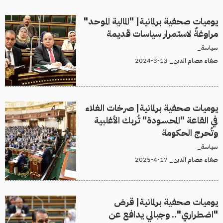
يوميات صحفية برلمانية| "المالية الموحد"
مراوغةٌ لاستمرار سياسات قديمة
سياسة_
13-3-2024
صفاء عصام الدين_
يوميات صحفية برلمانية| صرخات الغلاء
في القاعة "المحسودة" تُربك الأغلبية
وتُحرج الحكومة
سياسة_
17-4-2025
صفاء عصام الدين_
يوميات صحفية برلمانية| قرض
"اضطراري".. وجبالي يدافع عن