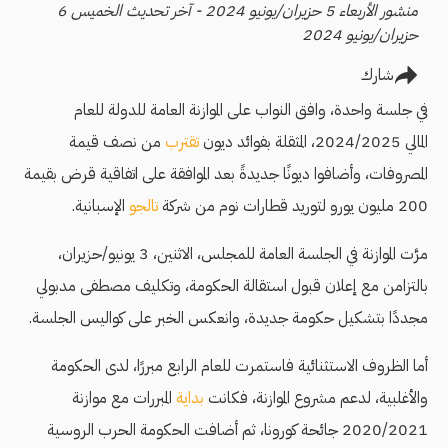
منشور الأربعاء 5 حزيران/يونيو 2024 - آخر تحديث الخميس 6
حزيران/يونيو 2024
شارك
في جلسة واحدة، وافق النواب على الموازنة العامة للدولة للعام
المالي 2024/2025، المثقلة بفوائد ديون
تقترب
من نصف قيمة
المصروفات، وأضافوا ديونًا جديدةً بعد الموافقة على اتفاقية قرض بقيمة
200 مليون يورو لتوريد قطارات نوم من شركة
تالجو
الإسبانية.
مرَّت الموازنة في الجلسة العامة للمجلس، الاثنين، 3 يونيو/حزيران،
بالتزامن مع إعلان قبول استقالة الحكومة، وتكليف مصطفى مدبولي
مجددًا بتشكيل حكومة جديدة، وانعكس الخبر على كواليس الجلسة.
أما الظروف الاستثنائية فاستمرت للعام الرابع مبررًا، لدى الحكومة
والأغلبية، لدعم مشروع الموازنة، فكانت
بداية
المبررات مع موازنة
2020/2021 جائحة كورونا، ثم أضافت الحكومة الحرب الروسية