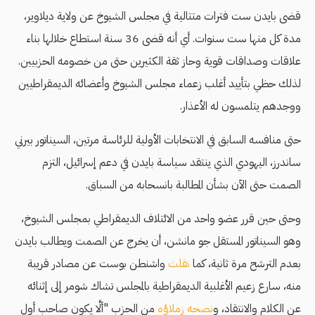
قضى بايدن ست فترات متتالية في مجلس الشيوخ عن ولاية ديلاوير،
مدة كل منها ست سنوات. أي أنه قضى 36 سنة استطاع خلالها بناء
علاقات وصداقات قوية وحاز ثقة الكثيرين حتى من خصومه الحزبيين.
لذلك حظي بتأييد أغلب زعماء مجلس الشيوخ وأعضائه الديمقراطيين
ووجدهم يتلمسون له الأعذار.
حتى منافسه السابق في الانتخابات الأولية للرئاسة مرتين، السيناتور بيرني
ساندرز، اليهودي الذي ينتقد سياسة بايدن في دعم إسرائيل، التزم
الصمت حتى الآن بشأن المطالبة بانسحابه من السباق.
وحتى حين قرر عضو واحد من الائتلاف الديمقراطي بمجلس الشيوخ،
وهو السيناتور المستقل جو مانشن، أن يخرج عن الصمت ويطالب بايدن
بعدم الترشح مرة ثانية، كما
نقلت
واشنطن بوست عن مصادر قريبة
منه، سارع زعيم الأغلبية الديمقراطية بالمجلس تشاك شومر إلى إثنائه
عن الكلام والانتقاد، و
نصحه زملاؤه
من الحزب "ألَّا يكون صاحب أول