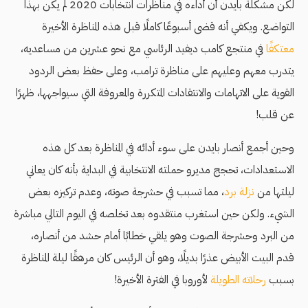
لكن مشكلة بايدن أن أداءه في مناظرات انتخابات 2020 لم يكن بهذا
التواضع. ويكفي أنه قضى أسبوعًا كاملًا قبل هذه المناظرة الأخيرة
معتكفًا
في منتجع كامب ديفيد الرئاسي مع نحو عشرين من مساعديه،
يتدرب معهم وعليهم على مناظرة ترامب، وعلى حفظ بعض الردود
القوية على الاتهامات والانتقادات المتكررة والمعروفة التي سيواجهها، ظهرًا
عن قلب!
وحين أجمع أنصار بايدن على سوء أدائه في المناظرة بعد كل هذه
الاستعدادات، تحجج مديرو حملته الانتخابية في البداية بأنه كان يعاني
ليلتها من
نزلة برد
، مما تسبب في حشرجة صوته، وعدم تركيزه بعض
الشيء. ولكن حين استغرب منتقدوه بعد تخلصه في اليوم التالي مباشرة
من البرد وحشرجة الصوت وهو يلقي خطابًا أمام حشد من أنصاره،
قدم البيت الأبيض عذرًا بديلًا، وهو أن الرئيس كان مرهقًا ليلة المناظرة
بسبب
رحلاته الطويلة
لأوروبا في الفترة الأخيرة!