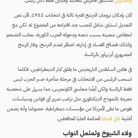
والعشرين
للدستور الأمريكي بتحديد ولايتين فقط لكل رئيس.
كان بإمكان ترومان الترشح لفترة ثالثة في انتخابات 1952، لأن نص
التعديل استثنى شاغل المنصب عند اقتراحه من الخضوع له. لكن مع
انخفاض شعبيته بسبب دعمه ودخوله الحرب الكورية، بجانب التضخم
وكذلك فضائح الفساد في إدارته، اضطُر لعدم الترشح، وفاز المرشح
الجمهوري أيزنهاور بالرئاسة.
في هاتين السابقتين التاريخيتين ما يقلق كبار الديمقراطيين، فكلما
انسحب الرئيس من الانتخابات في مرحلة متأخرة خسر الحزب ليس
فقط الرئاسة ولكن أيضًا مجلسي الكونجرس، مما يسهل على شخصية
مغرمة بالنموذج الديكتاتوري مثل ترامب تمرير أي قوانين وسياسات،
تقوض ما تبقى لأمريكا من مؤسسات ديمقراطية، خصوصًا وأنه يضمن
أغلبية
ثلثي قضاة
المحكمة العليا المحافظين.
ولاء الشيوخ وتململ النواب