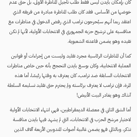
كان بإمكان بايدن ليس فقط طلب تأجيل المناظرة الأولى، بل حتى عدم
خوضها من الأساس. فقد كان طلب المناظرة مبادرة من فريقه الذي
اعتقد ربما أنهم سيُحرجون ترامب الذي رفض الدخول في مناظرات مع
منافسيه على ترشيح حزبه الجمهوري في الانتخابات الأولية، لأنها لم تكن
تفيده وهو يضمن قاعدته الشعبوية.
كما أن المناظرات الرئاسية مجرد تقليد وليست من إجراءات أو قوانين
العملية الانتخابية، وكان بوسع بايدن التحجج بأنه حين خاض مناظرات
الانتخابات السابقة ضد ترامب، كان يعترف به وقتها رئيسًا، أما هذه
المرة، فإن ترامب لا يعترف برئاسته ولم يحترم حتى تقليد تسليمه السلطة
آنذاك وهو يغادر البيت الأبيض!
أما الشق الثاني في معضلة الديمقراطيين، فهي انتهاء الانتخابات الأولية
لاختيار مرشح الحزب في الانتخابات، التي لم يشهد فيها بايدن منافسة
تذكر، وبالتالي فهو يضمن غالبية أصوات المندوبين الأربعة آلاف الذين