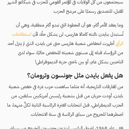
سيجتمعون من كل الولايات في المؤتمر القومي للحزب في شيكاغو الشهر
المقبل، للتصديق رسميًا على مرشح الحزب.
وما يعقد الأمر أكثر، هو أن الخطوة التي تبدو أكثر منطقية، وهي أن
تُستبدل ببايدن نائبته كامالا هاريس، لن يشكل حلًا، لأن
استطلاعات
الرأي
أظهرت انخفاض شعبية هاريس حتى عن بايدن، الذي لم ينزل أحد
من الرؤساء قبله إلى مستوى شعبيته المنخفض حاليًا، سواء لدى
الناخبين بشكل عام، أو بين ناخبي حزبه الديموقراطي!
هل يفعل بايدن مثل جونسون وترومان؟
من المفارقات التاريخية، أنه مثلما ساهمت حرب غزة في خفض شعبية
بايدن، أودت حربان من قبل بشعبية رئيسين أمريكيين سابقين، من
الحزب الديمقراطي، قبل انتخابات الفترة الرئاسية الثانية لكلٍّ منهما، ما
اضطرهما للخروج من سباق الرئاسة في سنة الانتخابات.
ففي عام 1968، اضطر الرئيس ليندون جونسون للخروج من سباق