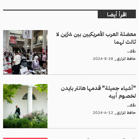
اقرأ أيضا
معضلة العرب الأمريكيين بين شرَّين لا
ثالث لهما
رؤى_
28-8-2024
حافظ المرازي_
"أشياء جميلة" قدمها هانتر بايدن
لخصوم أبيه
رؤى_
12-6-2024
حافظ المرازي_