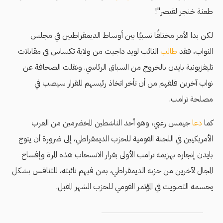
طعنة خنجر لقيصر"!
لكن بدا الأمر مختلفًا نسبيًا بين أوساط الديمقراطيين في مجلس
النواب، فقد
طالب
النائب لويد داجيت من ولاية تكساس في مقابلات
تليفزيونية بايدن بالخروج من السباق الرئاسي. ونقلت الصحافة عن
نواب آخرين قلقهم من أن تأخر اتخاذ رئيسهم للقرار سيصب في
مصلحة ترامب.
كما
دعا
جيمس زغبي، وهو أحد الناشطين المخضرمين من العرب
الأمريكيين في اللجنة القومية للحزب الديمقراطي، إلى ضرورة أن يتوج
بايدن إنجازه بهزيمة ترامب الأولى بقرار الانسحاب هذه المرة وإفساح
المجال لآخرين من حزبه الديمقراطي، بمن فيهم نائبته، للتنافس بشكل
يحسمه التصويت في المؤتمر القومي للحزب الشهر المقبل.