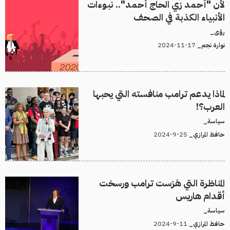
لأن "أحمد زي الحاج أحمد".. نبوءات
الأنبياء الكذبة في الصحف
رؤى_
17-11-2024
نوارة نجم_
لماذا يدعم ترامب منافسته التي يحبها
العرب؟!
سياسة_
25-9-2024
حافظ المرازي_
المناظرة التي هَرَست ترامب ورسخت
أقدام هاريس
سياسة_
11-9-2024
حافظ المرازي_