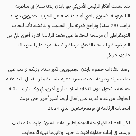
بعد تشتت أفكار الرئيس الأمريكي جو بايدن (81 سنة) في مناظرته
التليفزيونية الأسبوع الماضي أمام منافسه عن الحزب الجمهوري دونالد
ترامب (78 سنة) وتراجع قدرته على الحديث والمناقشة، تأكد للحزب
الديمقراطي أن مرشحه للحفاظ على مقعد الرئاسة لفترة أخرى بلغ من
الشيخوخة والضعف الذهني مرحلة واضحة شهد عليها نحو مائة
مليون أمريكي.
لم تعد انتقادات خصوم بايدن الجمهوريين لكبر سنه، وتهكم ترامب على
بطء حديثه وطريقة مشيه، مجرد دعاية انتخابية مغرضة، بل باتت عقبة
حقيقية ستحول دون انتخابه لسنوات أربع أخرى، في وقت تزايدت فيه
المخاوف من عدم قدرته على إكمال أربعة أشهر أخرى حتى موعد
انتخابات الرئاسة في نوفمبر/تشرين الثاني 2024.
لكن المعضلة التي تواجه الديمقراطيين ذات شقين: أولهما عناد بايدن
ورغبته في إثبات جدارته لقيادات حزبه، وثانيهما نهاية الانتخابات