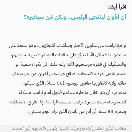
اقرأ أيضا
آن الأوان ليتنحى الرئيس.. ولكن مَن سيخبره؟
تراجع ترامب عن عناوين الأخبار وشاشات التليفزيون، وهو سعيد على
ما يبدو بذلك، لأن الأنباء تركز على خلافات الديمقراطيين فيما بينهم،
والتشكيك في قدرة مرشحهم. لكنه رغم ذلك، لن يكون سعيدًا لو
حسم بايدن أمره بالانسحاب لصالح مرشحين آخرين من حزبه، مثل
حاكم ولاية كاليفورنيا جافين نيوسوم (56 سنة)، الذي سيكون
بمقدوره أن يثير خلال مناظرة سبتمبر/أيلول أمام ترامب مشكلة
الشيخوخة، حيث سيترك ترامب منصب الرئاسة، إذا فاز في الانتخابات،
وعمره 83 سنة، أي أكبر من بايدن الذي نراه اليوم بسنتين.
مقالات الرأي تعكس آراء وتوجهات كتابها، وليس بالضرورة رأي المنصة.