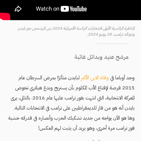
المناظرة الرئاسية الأولى لانتخابات الرئاسة الأمريكية 2024 بين المرشحين جو بايدن
ودونالد ترامب، 28 يونيو 2024.
مرشح عنيد وبدائل غائبة
وجد أوباما في
وفاة الابن الأكبر
لبايدن متأثرًا بمرض السرطان عام
2015 فرصة لإقناع الأب المكلوم بأن يستريح ويدع هيلاري تخوض
المعركة الانتخابية، التي انتهت بفوز ترامب عليها عام 2016. بالتالي، يرى
بايدن أنه هو من فاز للديمقراطيين على ترامب في الانتخابات التالية.
وها هو الآن يواجه من جديد تشكيك الحزب وأنصاره في قدراته خشية
فوز ترامب مرة أخرى، وهو يريد أن يثبت لهم العكس!