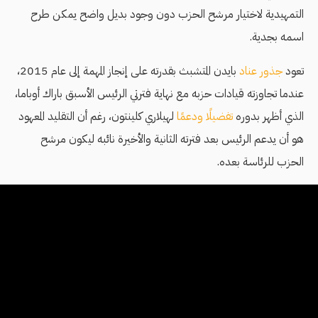
التمهيدية لاختيار مرشح الحزب دون وجود بديل واضح يمكن طرح
اسمه بجدية.
تعود
جذور عناد
بايدن المتشبث بقدرته على إنجاز المهمة إلى عام 2015،
عندما تجاوزته قيادات حزبه مع نهاية فترتي الرئيس الأسبق باراك أوباما،
الذي أظهر بدوره
تفضيلًا ودعمًا
لهيلاري كلينتون، رغم أن التقليد المعهود
هو أن يدعم الرئيس بعد فترته الثانية والأخيرة نائبه ليكون مرشح
الحزب للرئاسة بعده.