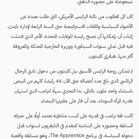
شيخوخته على حضوره الذهني.
كان كل المطلوب من نائبة الرئيس الأمريكي، التي ظلت بعيدة عن
الأضواء السياسية والملفات الاستراتيجية حتى السنة الرابعة لإدارة بايدن،
إثبات أن بإمكانها أن تصبح رئيسة للولايات المتحدة، الأمر الذي فشلت
فيه قبل ثماني سنوات السيناتورة ووزيرة الخارجية المحنكة والمعروفة
أكثر منها، هيلاري كلينتون.
لم تتمكن زوجة الرئيس الأسبق بيل كلينتون من دخول نادي الرجال
الرئاسي الذي بلغ عدد أعضائه حتى الآن 46 رئيسًا، كلهم من البيض
باستثناء واحد ملون. بالتالي، بدا التحدي سهلًا لترامب الذي استهان
بقدرة المرأة السوداء، بعد أن فاز على نظيرتها البيضاء.
كانت ثقة ترامب في قدرته على كسب مناظرته تعتمد أولًا على خبراته
السابقة وحضوره على الشاشة كمقدم في التليفزيون لسنوات قبل
دخوله السياسة، في برنامج The Apprentice، وهو مسابقة واقعية