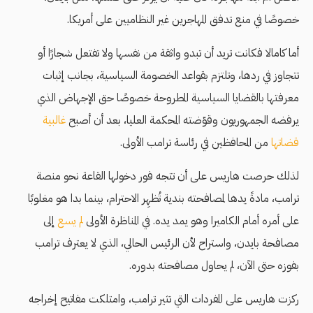
خصوصًا في منع تدفق المهاجرين غير النظاميين على أمريكا.
أما كامالا فكانت تريد أن تبدو واثقة من نفسها ولا تفتعل شجارًا أو
تتجاوز في ردها، وتلتزم بقواعد الخصومة السياسية، بجانب إثبات
معرفتها بالقضايا السياسية المطروحة خصوصًا حق الإجهاض الذي
يرفضه الجمهوريون وقوّضته المحكمة العليا، بعد أن أصبح
غالبية
قضاتها
من المحافظين في رئاسة ترامب الأولى.
لذلك حرصت هاريس على أن تتجه فور دخولها القاعة نحو منصة
ترامب، مادةً يدها لمصافحته بندية تُظهِر الاحترام، بينما بدا هو مغلوبًا
على أمره أمام الكاميرا وهو يمد يده. في المناظرة الأولى
لم يسع
إلى
مصافحة بايدن، واستراح لأن الرئيس الحالي، الذي لا يعترف ترامب
بفوزه حتى الآن، لم يحاول مصافحته بدوره.
ركزت هاريس على المفردات التي تثير ترامب، وامتلكت مفاتيح إخراجه