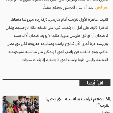
غير الحرة
بعد أن عدل الدستور ليحكم مطلقًا.
انتهت المناظرة الأولى لترامب أمام هاريس، تاركةً إياه مهروسًا متطلعًا
لمناظرة ثانية، على أمل أن يتغلب فيها على تضخم ذاته النرجسية. ولكن
لا ضمان أن توافق هاريس عليها، مثلما لا يوجد ضمان ألَّا تدهسه
وتهرسه مرة أخرى. لأن كتالوج ترامب ومفاتيحه معروفة لكل ذي ذهن
حاضر، وهو ما غاب عن بايدن الذي لم يتمكن من منافسه لشيخوخته
الذهنية، وليس لقوة ترامب الذي لا يصغره إلا بثلاث سنوات.
اقرأ أيضا
لماذا يدعم ترامب منافسته التي يحبها
العرب؟!
سياسة_