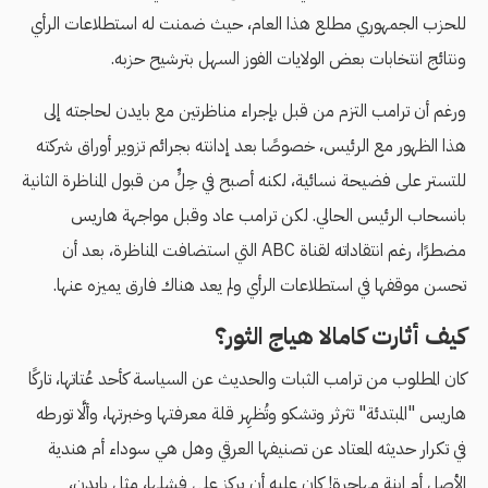
للحزب الجمهوري مطلع هذا العام، حيث ضمنت له استطلاعات الرأي
ونتائج انتخابات بعض الولايات الفوز السهل بترشيح حزبه.
ورغم أن ترامب التزم من قبل بإجراء مناظرتين مع بايدن لحاجته إلى
هذا الظهور مع الرئيس، خصوصًا بعد إدانته بجرائم تزوير أوراق شركته
للتستر على فضيحة نسائية، لكنه أصبح في حِلٍّ من قبول المناظرة الثانية
بانسحاب الرئيس الحالي. لكن ترامب عاد وقبل مواجهة هاريس
مضطرًا، رغم انتقاداته لقناة ABC التي استضافت المناظرة، بعد أن
تحسن موقفها في استطلاعات الرأي ولم يعد هناك فارق يميزه عنها.
كيف أثارت كامالا هياج الثور؟
كان المطلوب من ترامب الثبات والحديث عن السياسة كأحد عُتاتها، تاركًا
هاريس "المبتدئة" تثرثر وتشكو وتُظهِر قلة معرفتها وخبرتها، وألَّا تورطه
في تكرار حديثه المعتاد عن تصنيفها العرقي وهل هي سوداء أم هندية
الأصل أم ابنة مهاجرة! كان عليه أن يركز على فشلها، مثل بايدن،