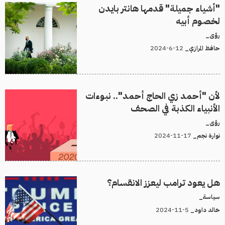
"أشياء جميلة" قدمها هانتر بايدن
لخصوم أبيه
رؤى_
12-6-2024
حافظ المرازي_
لأن "أحمد زي الحاج أحمد".. نبوءات
الأنبياء الكذبة في الصحف
رؤى_
17-11-2024
نوارة نجم_
هل يعود ترامب ليعزز الانقسام؟
سياسة_
5-11-2024
خالد داود_