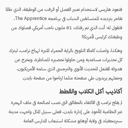
فتعود هاريس لاستخدام تعبير الفصل أو الرفت من الوظيفة، الذي طالما
تفاخر بترديده للمتسابقين الشباب في برنامجه The Apprentice،
فتقول له: أنت الذي تم رفتك، 81 مليون ناخب أمريكي فصلوك من
وظيفتك كرئيس لأمريكا!
وهكذا، واصلت كامالا التلويح بالراية الحمراء المثيرة لهياج ترامب، ليترك
كل تحذيرات مساعديه ومن حاولوا تحضيره للمناظرة، ويخرج عن
هدوئه المفتعل للحديث الأنوي والنرجسي الذي سئمه الأمريكيون،
وجعلهم يريدون طي صفحته مثلما ارتاحوا من صفحة بايدن.
أكاذيب أكل الكلاب والقطط
لم يفلح ترامب في الاكتفاء بالحقائق التي تصب لصالحه في ملف الهجرة
غير النظامية المأخوذ على إدارة بايدن، فعلى سبيل المثال واجهت مدينة
سبرينجفيلد في ولاية أوهايو مشكلة استيعاب المدارس العامة