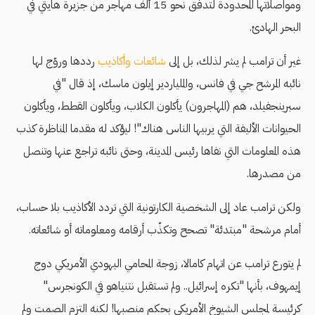
ومواصلاتها المحدودة لتدفق نحو 15 ألف مهاجر من جزيرة هايتي في
البحر الهادئ.
غير أن ترامب لم يشر لذلك، بل إلى
شائعات وأكاذيب
رددها وروّج لها
نائبه المرشح جي في فانس، والملياردير إيلون ماسك، إذ قال "في
سبرينجفيلد، هم (المهاجرون) يأكلون الكلاب، ويأكلون القطط، ويأكلون
الحيوانات الأليفة التي يربيها الناس هناك"! ليؤكد له مقدما المناظرة كذب
هذه المعلومات التي نفاها رئيس المدينة، وحتى نائبه تراجع عنها وتنصل
من مصدرها.
ولكن ترامب عاد إلى الشخصية الكارتونية التي تردد الأكاذيب بلا حساب،
أمام مرشحة "مبتدئة" تصحح وتكذّب أرقامه ومعلوماته أو شائعاته.
لم يتورع ترامب عن اتهام كامالا، زوجة المحامي اليهودي الأمريكي دوج
إيمهوف، بأنها "تكره إسرائيل.. ولم تستقبل نتنياهو في الكونجرس"
كرئيسة لمجلس الشيوخ الأمريكي بحكم منصبها! لكنه التزم الصمت ولم