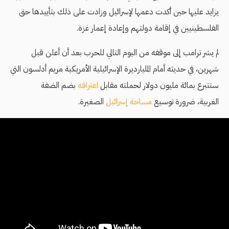
يزايد عليها حين أكدت دعمها لإسرائيل وزادت على ذلك بتأييدها حق
الفلسطينيين في إقامة دولتهم وإعادة إعمار غزة.
لم يشر ترامب إلى موقفه من اليوم التالي للحرب بعد أن أعلن قبل
شهرين، في حديثه أمام المليارديرة الإسرائيلية الأمريكية مريم أدلسون التي
ستتبرع بمائة مليون دولار لحملته مقابل
اعترافه
بضم الضفة
الغربية، ضرورة توسيع
مساحة إسرائيل
الصغيرة.