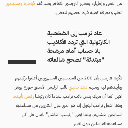
عن النص وإظهاره بمظهر النرجسي المتفاخر بصداقته
لأباطرة ومستبدي
العالم، ومعرفة كيفية فهم بعضهم لبعض.
عاد ترامب إلى الشخصية
الكارتونية التي تردد الأكاذيب
بلا حساب أمام مرشحة
"مبتدئة" تصحح شائعاته
ذكّرته هاريس بأن 200 من السياسيين الجمهوريين أعلنوا تزكيتهم
وتأييدهم لها، ومنهم
ديك تشيني
نائب الرئيس الأسبق جورج بوش
الابن. كما أن مايك بنس نائب ترامب عندما كان رئيسًا
رفض تأييده
.
وهنا انفعل ترامب ليقول إنه هو الذي عزل الكثيرين من مساعديه
السابقين لفشلهم، بينما يُبقي "رئيسها الفاشل" بايدن على كل
مساعديه الفاشلين دون تغيير.