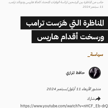
جانب من المناظرة بين المرشحين لرئاسة الولايات المتحدة، كامالا هاريس ودونالد ترامب.
11 سبتمبر 2024
المناظرة التي هَرَست ترامب
ورسخت أقدام هاريس
سياسة
_
حافظ المرازي
منشور الأربعاء 11 أيلول/سبتمبر 2024
شارك
https://www.youtube.com/watch?v=nHCF_Eb-drQ