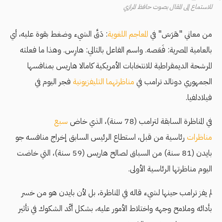
للاستماع إلى المقال بصوت حافظ المرازي
من معاني "هَرَسَ" في
المعاجم اللغوية
: دَقَّ الشيء وضغط بقوة عليه، أي
بالعامية المصرية: فَعَصه. واسم الفاعل بالتالي: هارِس. وهذا ما فعلته
المرشحة الديمقراطية للانتخابات الأمريكية كامالا هاريس بمنافسها
الجمهوري دونالد ترامب في
مناظرتهما التليفزيونية
فجر اليوم في
فيلادلفيا.
في المناظرة السابقة لترامب (78 سنة)، الذي خاض
سبع
مناظرات
رئاسية من قبل، استطاع الرئيس السابق إخراج منافسه جو
بايدن (81 سنة) من السباق لصالح هاريس (59 سنة)، التي خاضت
اليوم مناظرتها الرئاسية الأولى.
لم يفز ترامب حينها لشيء قاله في المناظرة، بل لأن بايدن هو من خسر
بأدائه وملامح وجهه واختلاط الأمور عليه، بشكل أكّد الشكوك في تأثير