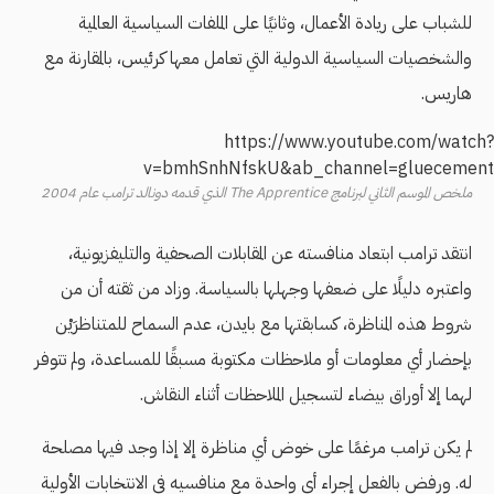
للشباب على ريادة الأعمال، وثانيًا على الملفات السياسية العالمية
والشخصيات السياسية الدولية التي تعامل معها كرئيس، بالمقارنة مع
هاريس.
https://www.youtube.com/watch?
v=bmhSnhNfskU&ab_channel=gluecement
ملخص الموسم الثاني لبرنامج The Apprentice الذي قدمه دونالد ترامب عام 2004
انتقد ترامب ابتعاد منافسته عن المقابلات الصحفية والتليفزيونية،
واعتبره دليلًا على ضعفها وجهلها بالسياسة. وزاد من ثقته أن من
شروط هذه المناظرة، كسابقتها مع بايدن، عدم السماح للمتناظرَيْن
بإحضار أي معلومات أو ملاحظات مكتوبة مسبقًا للمساعدة، ولم تتوفر
لهما إلا أوراق بيضاء لتسجيل الملاحظات أثناء النقاش.
لم يكن ترامب مرغمًا على خوض أي مناظرة إلا إذا وجد فيها مصلحة
له. ورفض بالفعل إجراء أي واحدة مع منافسيه في الانتخابات الأولية