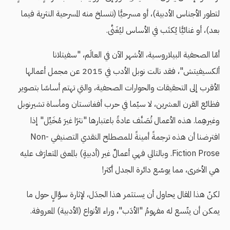
لتطور الأجناس الأدبية)، أو مسرحيًّا (تنسلخ منه المسرحية النثرية فيما
بعد)، أو غنائيًّا يُكتَب في الأساس ليُغَنَّى.
أمّا الصحفية البيلاروسية، الأشهر الآن في العالَم، "سفيتلانا
ألكسيفيتش"، فقد نالت نوبل الأدب في 2015 عن مجمل أعمالها
الأقرب إلى التحقيقات والحوارات الصحفية، والتي تهتم أساسًا بتصوير
فظائع القرن العشرين، لا سيّما في حرب أفغانستان ومأساة تشيرنوبل
وغيرهِما. هذه الأعمال تُصَنَّف عادةً باعتبارها "نثرًا غيرَ مُخَيِّل" إذا
افترضنا أن هذه ترجمةً أمينةً للمصطلح النقدي التصنيفي Non-
Fiction Prose. وبالتالي فهي أعمالٌ غير (أدبيةٍ) بالمعنى المتعارَف عليه
هي الأخرى، مما يوسّع دائرة الجدل أكثر!
لكنّ هذا المقال يحاول أن يستثمر هذا الجدَل، لإثارة سؤالٍ حول ما
يمكن أن يتّسع له مفهومُ "الأدَب"، وراء الأنواع (الأدبية) المعروفة.