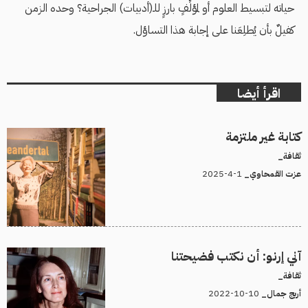
حياته لتبسيط العلوم أو لمؤلِّفٍ بارزٍ للـ(أدبيات) الجراحية؟ وحده الزمن
كفيلٌ بأن يُطلِعَنا على إجابة هذا التساؤل.
اقرأ أيضا
كتابة غير ملتزمة
ثقافة_
1-4-2025
عزت القمحاوي_
آني إرنو: أن نكتب فضيحتنا
ثقافة_
10-10-2022
أريج جمال_