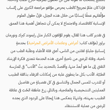
فإذا كان علمٌ تجريبيٌّ كالطب يحرص مؤلفو مراجعه الكبرى على إكساب
مؤلَّفاتهم عمقًا إنسانيًّا من خلال هذه الحِيَل، فإنَّ حقول العلوم
الإنسانية كالاقتصاد والاجتماع لا يمكن أن تتجاهل أهمية هذا العمق.
في تقدير كاتب هذا المقال، يقوم المؤلفون الكبار مثل رايموند كيرك ونورمان
براوز (مؤلف كتاب:
أعراض وعلامات الأمراض الجراحية
) بخدمةٍ
إنسانيةٍ جليلةٍ لفئتين من الناس، أعني فئة الأطباء وطلَبة الطب من
ناحية، وفئة المرضى من ناحيةٍ أخرى. هذه الخدمة تتعدى فكرة الإرشاد
التقني إلى ما هو أبعدُ منها، وأقصدُ بالتحديد بثّ "الأدب" في الممارسة
الطبّيّة. الأدب بكل ما ينطوي عليه من إمكانات الارتقاء بذائقة الطبيب
أو المتدرب للمس الجمال والتناسق في كل تفصيلةٍ من تفاصيل
العمليتين التشخيصية والعلاجية، وبالتالي زرع عاطفة الحُبّ في علاقة
الطبيب بمهنته، وانتهاءً ينعكس هذا إيجابًا على المردود الذي يجده
المرضى من عملية الاستشفاء.