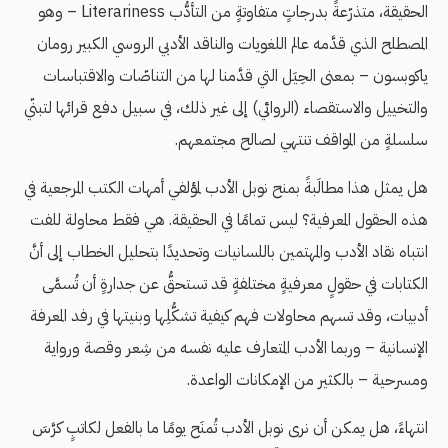
الحقيقة، متذرّعةً بدرجاتٍ متفاوتةٍ من التأدُّب Literariness – وهو
المصطلح الذي قدَّمه عالم اللغويات والناقد الأدبي الروسي الكبير رومان
ياكوبسون – بمعنى الحِيَل التي قدَّمنا لها من التناصّات والاقتباسات
والتخييل والاستقصاء (الروائي) إلى غير ذلك، في سبيل دفع قرائها لتبنّي
سلسلةٍ من المواقف تنتهي لصالح مجتمعهم.
هل يمثل هذا مطالَبةً بمنح نوبل الأدب لمؤلفي أمهات الكتب المرجعية في
هذه الحقول المعرفية؟ ليس تمامًا في الحقيقة. هي فقط محاولة للفت
انتباه نقاد الأدب والمهتمين باللسانيات وتحديدًا بتحليل الخطاب إلى أنَّ
الكتابات في حقولٍ معرفيةٍ مختلفةٍ قد تستحقُّ عن جدارةٍ أن تُسمَّى
أدبيات، وقد تسهم محاولات فهم كيفية تشكُّلِها وبنيتها في رفد المعرفة
الإنسانية – وربما الأدب المتعارف عليه نفسه من شِعر وقصة ورواية
ومسرحية – بالكثير من الإمكانات الواعدة.
انتهاءً، هل يمكن أن نرى نوبل الأدب تُمنَح يومًا ما بالفعل لكاتبٍ كرَّسَ