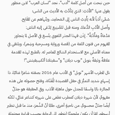
حين نبحث عن أصل كلمة "أدب"، نجد "لسان العرب" لابن منظور
يقول عنها: "الأَدَبُ: الذي يَتَأَدَّبُ به الأَديبُ من الناس؛
سُمِّيَ أَدَباً لأَنه يَأْدِبُ الناسَ إِلى الـمَحامِد، ويَنْهاهم عن المقَابِح.
وأَصل الأَدْبِ الدُّعاءُ، ومنه قيل للصَّنِيع يُدْعَى إليه الناسُ:
مَدْعاةٌ ومَأْدُبَةٌ". إذَن فهذا الجذر اللغوي يتّسع في الأصل لما يتجاوز
المفهوم من فنون اللغة من (قصة ورواية ومسرحية وشِعر)، ويلتقي في
معناه الأصلي مع الاستخدام الشائع المعاصر له. بالطبع لهذه المقدمة
علاقةٌ وثيقةٌ بنوبل "بوب ديلان" و"سفيتلانا ألكسِيفيتش"!
نال المطرب الأشهر "نوبل" في الأدب عام 2016 بصفته شاعرًا غنائيًا، ذا
إسهامٍ شديد التميُّز في حقل القصيدة المُغَنّاة، وفتح حصوله على هذه
الجائزة بابًا واسعًا للجدل حول ماهيّة الأدَب. وفي الحقيقة هو جدَلٌ
مفهومٌ، لأنّ شهرة ديلان كمطرب تطغى على شهرته كشاعر غنائي، لكنّه
أيضًا جدَلٌ محسومٌ، من ناحيةٍ أخرى، طالما أنَّ الشِّعرَ، منذ ما قبل تنظير
أرسطو، إمّا أن يكونَ ملحميًّا (يتطور إلى الرواية بحسب قراءةٍ محتملةٍ