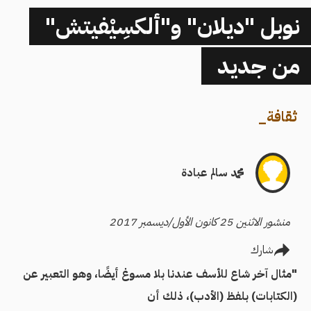
نوبل "ديلان" و"ألكسِيْفيتش"
من جديد
ثقافة
_
محمد سالم عبادة
منشور الاثنين 25 كانون الأول/ديسمبر 2017
شارك
"مثال آخر شاع للأسف عندنا بلا مسوغ أيضًا، وهو التعبير عن
(الكتابات) بلفظ (الأدب)، ذلك أن