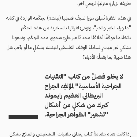
طريقه لزيارةٍ منزليةٍ لمريضٍ آخر.
في هذه الفقرة تُنطِق مورا ضيفَ قصتِها (نيتشه) بحِكَمه الواردة في كتابه
"ما وراء الخير والشر"، وتومئ لقرائها بالسخرية من هذه الحِكَم
باتخاذها موقفًا أخلاقيًّا محددًا غيرَ عابئٍ بفحوى هذه الحِكَم، وتدعونا
بشكلٍ غير مباشرٍ لمساءلة الموقف الفلسفي لنيتشه بشكلٍ ما أو بآخر. هل
هذا شبيهٌ بما يفعلُه الأدباء؟
لا يخلو فصلٌ من كتاب "التقنيات
الجراحية الأساسية" لمؤلفِه الجراح
البريطاني العظيم رايموند
كيرك من شكلٍ من أشكال
"تشعير" الظواهر الجراحية.
إذا كانت هذه مقدمةَ كتابٍ يتعلق بتقنيات التشخيص والعلاج بشكلٍ