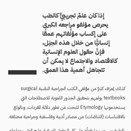
إذا كان علمٌ تجريبيٌّ كالطب
يحرص مؤلفو مراجعه الكبرى
على إكساب مؤلَّفاتهم عمقًا
إنسانيًّا من خلال هذه الحِيَل،
فإنَّ حقول العلوم الإنسانية
كالاقتصاد والاجتماع لا يمكن أن
تتجاهل أهمية هذا العمق.
كذلك يُعرَف كثيرٌ من مؤلفي الكتب الجراحية النصّية surgical
textbooks بولعهم بتحقيق الجذور اللغوية للاصطلاحات التي
يستخدمونها Etymology للبحث عن تطور دلالة المفردات، وبالولع
بالاقتباسات (التناصّات) من مصادر أدبية وفلسفية وجراحية مختلفة.
بالطبع ينسحب ما نقولُه على كل الحقول المعرفية خارج الطب وداخله.