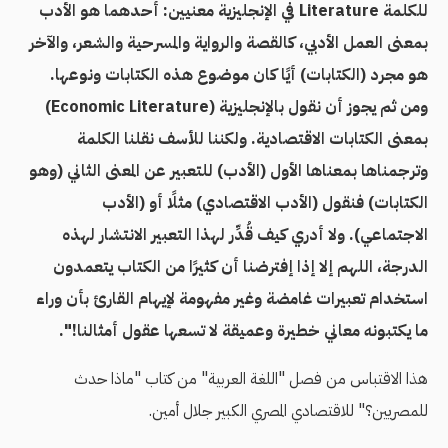
للكلمة Literature في الإنجليزية معنيين: أحدهما هو الأدب
بمعنى العمل الأدبي، كالقصة والرواية والمسرحية والشعر، والآخر
هو مجرد (الكتابات) أيًا كان موضوع هذه الكتابات ونوعها.
ومن ثم يجوز أن نقول بالإنجليزية (Economic Literature)
بمعنى الكتابات الاقتصادية. ولكننا للأسف نقلنا الكلمة
وترجمناها بمعناها الأول (الأدب) للتعبير عن المعنى الثاني (وهو
الكتابات) فنقول (الأدب الاقتصادي) مثلًا أو (الأدب
الاجتماعي). ولا أدري كيف قُدِّر لهذا التعبير الانتشار لهذه
الدرجة، اللهم إلا إذا إفترضنا أن كثيرًا من الكتاب يتعمدون
استخدام تعبيرات غامضة وغير مفهومة لإيهام القارئ بأن وراء
ما يكتبونه معاني خطيرة وعميقة لا تسعها عقول أمثالنا!".
هذا الاقتباس من فصل "اللغة العربية" من كتاب "ماذا حدث
للمصريين؟" للاقتصادي المصري الكبير جلال أمين.