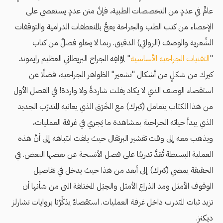
عامٍّ في عددٍ من التخصصات الطبية، فإنَّ متن عددٍ يستعصي على
الإحصاء من كتب الطب والجراحة يعجُّ بالمنعطفات الدرامية والتوقفات
الشِّعرية والوصف (الروائي) الدقيق. ربما لا يخلو فصلٌ من كتاب
"
التقنيات الجراحية الأساسية
" لمؤلفِه الجراح البريطاني العظيم رايموند
كيرك من شكلٍ من أشكال "تشعير" الظواهر الجراحية، فضلًا عن
استقصاء الوصف الذي لا يكاد يفلت شاردةً ولا واردة! في الفصل الأول
من هذا الكتاب يتعامل (كيرك) مع الخَرَق الذي يعانيه المتدرّب الجديد
الذي يبدأ حياته الجراحية بمشاهدة ما يَجري في غرفة العمليات،
ويذهب معه إلى وقت تقشير البرتقال حيث يلفت انتباهه إلى أنَّ هذه
العملية البسيطة تُعَدُّ تدريبًا على فصل الأنسجة عن بعضها البعض. في
الحقيقة يمضي (كيرك) إلى أبعد من هذا حيث يدخل في تفاصيل
الوقوف الأمثل ومد الذراع الأمثل والحِيَل المختلفة التي من شأنها أن
تزيد ثبات المتدرب داخل غرفة العمليات. استقصاءٌ يذكِّرُنا بروايات تشارلز
ديكنز.