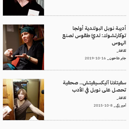
أديبة نوبل البولندية أولجا
توكارتشوك: لديَّ طقوس لصنع
الهوس
ثقافة_
16-10-2019
جابر طاحون_
سفيتلانا آليكسيفيتش.. صحفية
تحصل على نوبل في الأدب
ثقافة_
8-10-2015
أمير زكي_