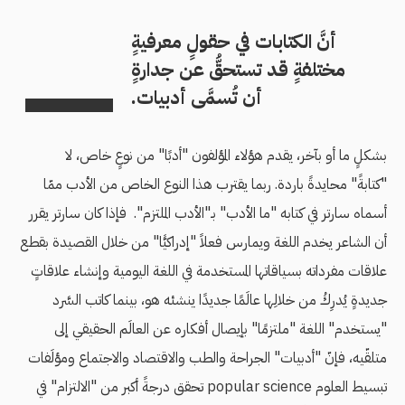
أنَّ الكتابات في حقولٍ معرفيةٍ
مختلفةٍ قد تستحقُّ عن جدارةٍ
أن تُسمَّى أدبيات.
بشكلٍ ما أو بآخر، يقدم هؤلاء المؤلفون "أدبًا" من نوعٍ خاص، لا
"كتابةً" محايدةً باردة. ربما يقترب هذا النوع الخاص من الأدب ممّا
أسماه سارتر في كتابه "ما الأدب" بـ"الأدب الملتزم". فإذا كان سارتر يقرر
أن الشاعر يخدم اللغة ويمارس فعلاً "إدراكيًّا" من خلال القصيدة بقطع
علاقات مفرداته بسياقاتها المستخدمة في اللغة اليومية وإنشاء علاقاتٍ
جديدةٍ يُدرِكُ من خلالِها عالَمًا جديدًا ينشئه هو، بينما كاتب السَّرد
"يستخدم" اللغة "ملتزمًا" بإيصال أفكاره عن العالَم الحقيقي إلى
متلقّيه، فإنّ "أدبيات" الجراحة والطب والاقتصاد والاجتماع ومؤلَفات
تبسيط العلوم popular science تحقق درجةً أكبر من "الالتزام" في