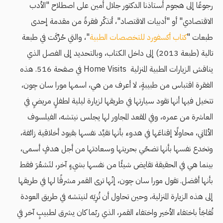
رجوعًا إلى هجوم أستاذنا الدكتور جلال أمين على اصطلاح "الأدب
الاقتصادي" أو "أدبيات الاقتصاد"، أتذكّر فقرةً من مقدمة إحدى
طبعات "
كتاب أكسفورد للتخصصات الطبية
"، والتي حُرِّكَت في طبعة
تالية (طبعة 2013) إلى داخل الكتاب، وبالتحديد إلى الفصل الذي
يناقش الزيارات الطبية المنزلية Home Visits في صفحة 516. هذه
الفقرة اقتباس من طبيبةٍ، لا أعرف من هي، اسمها مورا سان چون،
تتخيل فيها أنها تقود سيارتها في طريقها لزيارة ليلية لطفلٍ مريضٍ في
العاشرة من عمره، وفي المقعد المجاور لها يجلس نيتشه، الفيلسوف
الألماني، محاولًا إقناعَها في هدوء بأنها تقيِّد نفسها بقيود أخلاقية زائفة،
وتخدع نفسها بأنها تضحّي بحريتها وسعادتها من أجل هدفٍ أسمى،
بينما هي في الحقيقة تقايض شيئًا من نفسها بشيءٍ آخر، لتَشعُرَ فقط
بأنها أفضل. تقول مورا سان چون، إنّها ترى القمر مشرقًا لها في طريقها
إلى هذه الزيارة المنزلية، وحين تحاول أن تُرِيَه لنيتشه في طريق العودة
تُفاجَأ باختفاء الأخير واختفاء القمر، الذي ربّما كان يشرق لطبيبٍ آخر في