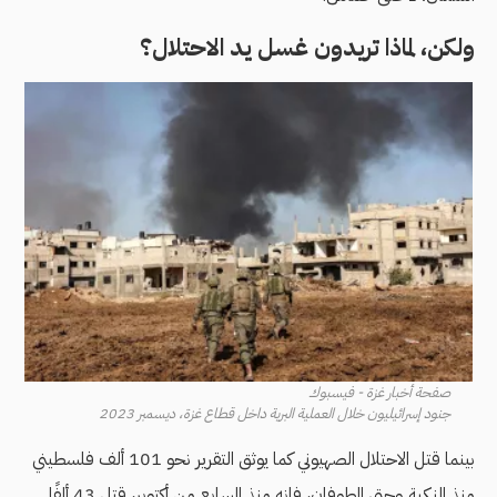
ولكن، لماذا تريدون غسل يد الاحتلال؟
صفحة أخبار غزة - فيسبوك
جنود إسرائيليون خلال العملية البرية داخل قطاع غزة، ديسمبر 2023
بينما قتل الاحتلال الصهيوني كما يوثق التقرير نحو 101 ألف فلسطيني
منذ النكبة وحتى الطوفان، فإنه منذ السابع من أكتوبر، قتل 43 ألفًا