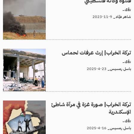
قتلوه وكأنه فلسطيني
رؤى_
9-11-2023
شاهر عيَّاد_
تركة الخراب| إرث عرفات لحماس
رؤى_
23-4-2025
باسل رمسيس_
تركة الخراب| صورة غزة في مرآة شاطئ
الإسكندرية
رؤى_
16-4-2025
باسل رمسيس_