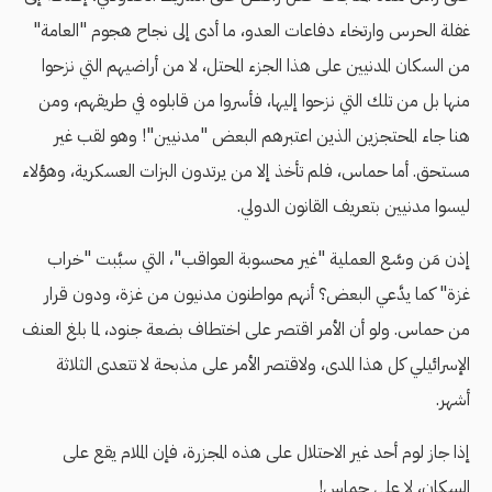
غفلة الحرس وارتخاء دفاعات العدو، ما أدى إلى نجاح هجوم "العامة"
من السكان المدنيين على هذا الجزء المحتل، لا من أراضيهم التي نزحوا
منها بل من تلك التي نزحوا إليها، فأسروا من قابلوه في طريقهم، ومن
هنا جاء المحتجزين الذين اعتبرهم البعض "مدنيين"! وهو لقب غير
مستحق. أما حماس، فلم تأخذ إلا من يرتدون البزات العسكرية، وهؤلاء
ليسوا مدنيين بتعريف القانون الدولي.
إذن مَن وسَّع العملية "غير محسوبة العواقب"، التي سبَّبت "خراب
غزة" كما يدَّعي البعض؟ أنهم مواطنون مدنيون من غزة، ودون قرار
من حماس. ولو أن الأمر اقتصر على اختطاف بضعة جنود، لما بلغ العنف
الإسرائيلي كل هذا المدى، ولاقتصر الأمر على مذبحة لا تتعدى الثلاثة
أشهر.
إذا جاز لوم أحد غير الاحتلال على هذه المجزرة، فإن الملام يقع على
السكان، لا على حماس!