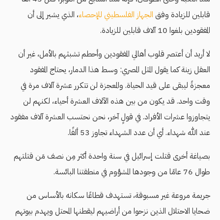
قابلين للزيادة وفق
الجهاز الفلسطيني للإحصاء
، الذي يشير إلى أن
المفقودين بلغوا 10 آلاف قابلين للزيادة.
لا أريد أن أعتصر قلوب أهالي المفقودين وأحطم تشبثهم بالأمل، غير أن
العقل زينة كما يقول المثل المصري: وسط هذا الدمار، يحتاج المفقود
معجزةً ليبقى على قيد الحياة. والمعجزة لن تتكرر عشرة آلاف مرة في
وقت واحد. قد يكون من بين هذه الآلاف العشرة أحياء، لكنهم لن
يتجاوزوا عشرات الأفراد. في قولٍ آخر، نحن نحتسب العشرة آلاف مفقود
عند الله شهداء. أي أن عدد الشهداء تجاوز 53 ألفًا.
بصياغة أخرى قتلت إسرائيل في سنة واحدة أكثر مِن نصف مَن قتلتهم
طوال 76 عامًا من وجودها المشؤوم في منطقتنا البائسة.
جريمة مروعة غير مسبوقة، تستهدف قطاعًا سكانه بالأساس من
ضحايا الاحتلال الذين نزحوا من أراضيهم ليقطنها المحتل ويهدم بيوتهم