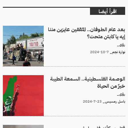
اقرأ أيضا
بعد عام الطوفان.. المثقفين عايزين مننا
إيه يا كابتن متحت؟
رؤى_
7-10-2024
نوارة نجم_
الوصمة الفلسطينية.. السمعة الطيبة
خيرٌ من الحياة
رؤى_
23-7-2024
باسل رمسيس_