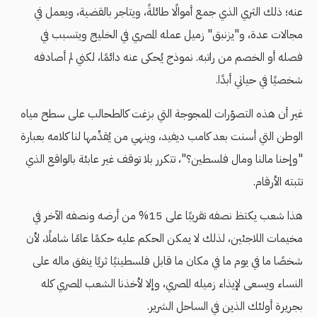
عنه؛ ذلك الثري الذي جمع أموالًا طائلةً، ويتاجر بالقضية، ويعمل في
مجالات عدة، و"يزنبق" زميل عمله المصري في الخليج ويتسبب في
فصله أو الخصم من راتبه. نموذج يُحكى عنه دائمًا، لكني لم أصادفه
شخصيًا في حياتي أبدًا.
غير أن هذه التصوّرات الممجوجة التي بزغت كالطحالب على سطح مياه
الوطن التي أسنت بعد كامب ديفيد، وينهي من يُقدِّمها لنا كلامه بعبارة
"وإحنا مالنا ومال فلسطين؟"، تتكرر بلا توقف غير عابئة بالواقع الذي
تثبته الأرقام.
هذا شعب يكتظ نصفه تقريبًا على 15% من أرضه ونصفه الآخر في
مخيمات اللاجئين، لذلك لا يمكن الحكم عليه حكمًا عامًا شاملًا، لأن
شخصًا ما في يوم ما في مكان ما قابل فلسطينيًا ثريًا ينفق ماله على
النساء ويسعى لإيذاء زميله المصري، وإلا لأخذنا الشعب المصري كله
بجريرة أولئك الذين في الساحل الشرير.