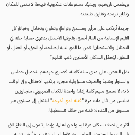
ويطمس تاريخهم، ويشيِّد مستوطنات عنكبوتية قبيحة لا تنتمي للمكان
وتغاير تاريخه وتفارق طبيعته.
جريمة تُرتكب على مرأى ومسمعِ وتواطؤِ وتعاونِ وتخاذلِ وخيانةِ كل
القيم الإنسانية من العالم أجمع، يقترفها الاحتلال بدعوى حماية حقه في
الاحتلال والاستيطان! فمن ذا الذي لديه المصلحة، أو الحق، أو العقل، أو
المنطق، ليُحمِّل السكان الأصليين ذنب قتلهم؟
بذل البعض، على مدى سنة كاملة، قصارى جهدهم لتحميل حماس
والسنوار وهنية والضيف مسؤولية مجزرة يرتكبها الاحتلال. وفي الوقت
ذاته، لا نسمع منهم كلمة إدانة واحدة للكيان الصهيوني، متجاوزين
تدليس من قال ذات مرة "
قتله الذي أخرجه
" لينتقل إلى مستوى غير
مسبوق من الدناءة: قتله من خلقه فلسطينيًا.
أكثر من نصف سكان غزة ليسوا من أهلها، وإنما ينتمون إلى البقاع التي
تلي الشريط الحدودي المحاصر، وتدفقوا إليها بهدف زيارة أرض تشبه