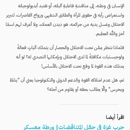
الإنسان في وطنه، إلى مناقشةِ فاعليةِ آلياته، أو تفنيد أيديولوجياته
واستعراض رأيه في حقوق المرأة والطلاق الشفهي وزواج القاصرات، لتبرير
الاحتلال وغسل يديه من جرائمه، هو ديدن العملاء، ولا أعرف لهم اسمًا
آخرَ والله العظيم.
فلماذا تنتظر مِمَّن تحت الاحتلال والحصار أن يتملك آلياتٍ فعالةً
ولوجيستيات مكافئةً لما لدى الاحتلال وبإمكانها التصدي له؟ لو أنه
يمتلك هذه القوة لما وقع تحت الاحتلال بالأساس!
ثم، هل عدم امتلاكه القوة والدعم الدولي والتكنولوجيا يعني أن "يتلطّ
ويخرس" وألَّا يطالب بحقه أو يقاوم من أجله؟
اقرأ أيضا
حرب غزة في حقل المتناقضات| ورطة معسكر