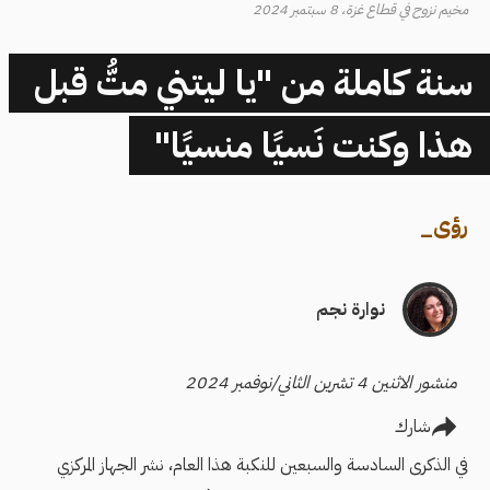
مخيم نزوح في قطاع غزة، 8 سبتمبر 2024
سنة كاملة من "يا ليتني متُّ قبل
هذا وكنت نَسيًا منسيًا"
رؤى
_
نوارة نجم
منشور الاثنين 4 تشرين الثاني/نوفمبر 2024
شارك
في الذكرى السادسة والسبعين للنكبة هذا العام، نشر الجهاز المركزي