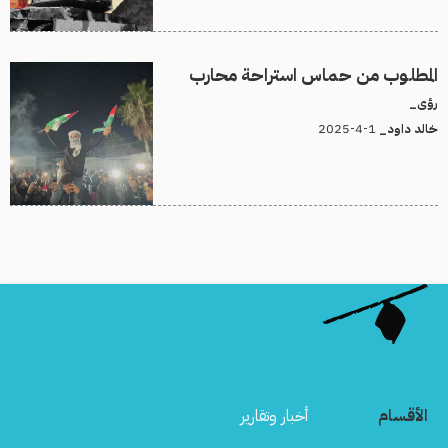
المطلوب من حماس استراحة محارب
رؤى_
1-4-2025
خالد داود_
الأقسام
أخبار وتقارير