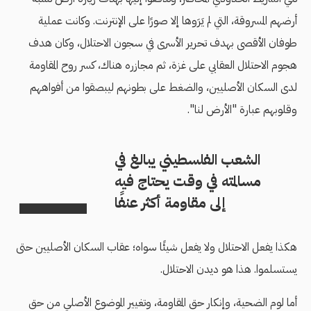
أرضهم المسروقة، التي لم يَرَوها إلا صورًا على الإنترنت. وكانت عملية
طوفان الأقصى بهدف تحرير الأسرى في سجون الاحتلال، وكان هدف
هجوم الاحتلال العقابي على غزة، ثم مجازره هناك، كسر روح المقاومة
لدى السكان الأصليين، والضغط على بطونهم ليبصقوا من أفواههم
وقلوبهم عبارة "الأرض لنا".
الشعب الفلسطيني يبالغ في
مسالمته في وقت يحتاج فيه
إلى مقاومة أكثر عنفًا
هكذا يفعل الاحتلال ولا يفعل شيئًا سواه؛ عقاب السكان الأصليين حتى
يستسلموا. هذا هو ديدن الاحتلال.
أما لوم الضحية، وإنكار حق المقاومة، وتغيير الموضوع الأصلي من حق