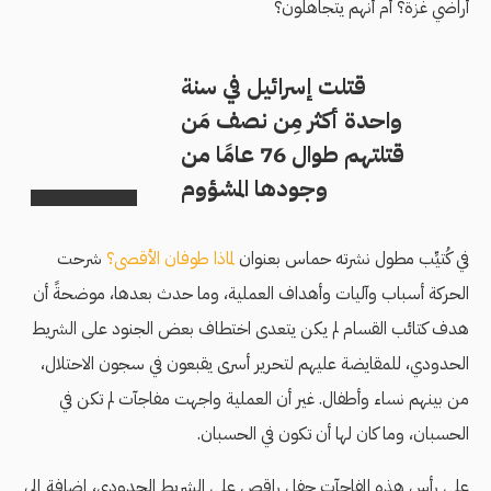
أراضي غزة؟ أم أنهم يتجاهلون؟
قتلت إسرائيل في سنة
واحدة أكثر مِن نصف مَن
قتلتهم طوال 76 عامًا من
وجودها المشؤوم
في كُتيِّب مطول نشرته حماس بعنوان
لماذا طوفان الأقصى؟
شرحت
الحركة أسباب وآليات وأهداف العملية، وما حدث بعدها، موضحةً أن
هدف كتائب القسام لم يكن يتعدى اختطاف بعض الجنود على الشريط
الحدودي، للمقايضة عليهم لتحرير أسرى يقبعون في سجون الاحتلال،
من بينهم نساء وأطفال. غير أن العملية واجهت مفاجآت لم تكن في
الحسبان، وما كان لها أن تكون في الحسبان.
على رأس هذه المفاجآت حفل راقص على الشريط الحدودي، إضافة إلى