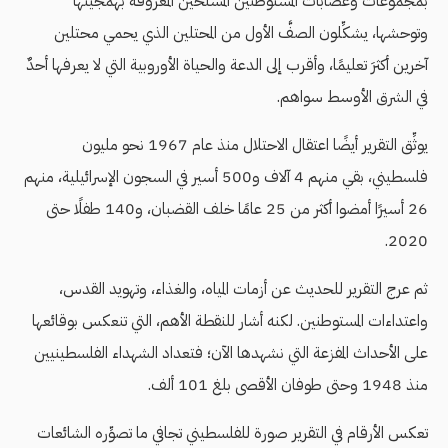
بمجموعات وعصابات المستوطنين المسلحين المعروفة بهمجيتها
وتوحشها، يشكِّلون الصفَّ الأول من المحتلين الذي يحمي محتلين
آخرين أكثرَ تعليمًا، وأقرب إلى الدعة والحياة الأوروبية التي لا يعرفها أحدٌ
في الشرق الأوسط سواهم.
يوثِّق التقرير أيضًا اعتقال الاحتلال منذ عام 1967 نحو مليون
فلسطيني، بقي منهم 4 آلاف و500 أسير في السجون الإسرائيلية، منهم
26 أسيرًا أمضوا أكثر من 25 عامًا خلف القضبان، و140 طفلًا حتى
2020.
ثم عرج التقرير للحديث عن أزمات المياه، والغذاء، وتهويد القدس،
واعتداءات المستوطنين. لكنه أشار للنقطة الأهم، التي تنعكس بوقائعها
على الأحداث المفزعة التي نشهدها الآن؛ فتعداد الشهداء الفلسطينيين
منذ 1948 وحتى طوفان الأقصى بلغ 101 ألف.
تعكس الأرقام في التقرير صورة للفلسطيني تجافي ما تصوِّره الشائعات