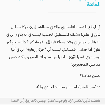
الممانعة
في الواقع، الشعب الفلسطيني يبالغ في مسالمته، بل إن حركة حماس
تبالغ في لطفها! مشكلة الفلسطيني الحقيقية ليست في أنه يقاوم، بل في
أنه يقاوم بحرصٍ في وقت يحتاج فيه إلى مقاومة أكثر تأثيرًا بأسلحةٍ أكثر
تطورًا. أما حماس، فمشكلتها ليست أنها "حركة إرهابية"، بل في أنها
تهتم بشرح نفسها لتُبِّرئ ساحتها من استهداف المدنيين، وتأكيد حُسن
معاملتها للمحتجزين!
حُسن معاملة؟
ده أنتم طلعتم أطيب من محمود الجندي والله.
مقالات الرأي تعكس آراء وتوجهات كتابها، وليس بالضرورة رأي المنصة.