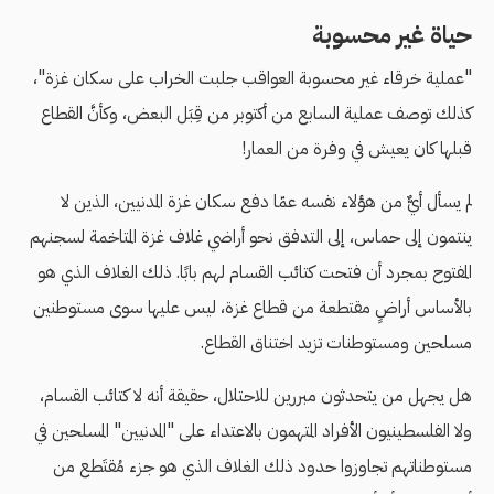
حياة غير محسوبة
"عملية خرقاء غير محسوبة العواقب جلبت الخراب على سكان غزة"،
كذلك توصف عملية السابع من أكتوبر من قِبَل البعض، وكأنَّ القطاع
قبلها كان يعيش في وفرة من العمار!
لم يسأل أيٌّ من هؤلاء نفسه عمّا دفع سكان غزة المدنيين، الذين لا
ينتمون إلى حماس، إلى التدفق نحو أراضي غلاف غزة المتاخمة لسجنهم
المفتوح بمجرد أن فتحت كتائب القسام لهم بابًا. ذلك الغلاف الذي هو
بالأساس أراضٍ مقتطعة من قطاع غزة، ليس عليها سوى مستوطنين
مسلحين ومستوطنات تزيد اختناق القطاع.
هل يجهل من يتحدثون مبررين للاحتلال، حقيقة أنه لا كتائب القسام،
ولا الفلسطينيون الأفراد المتهمون بالاعتداء على "المدنيين" المسلحين في
مستوطناتهم تجاوزوا حدود ذلك الغلاف الذي هو جزء مُقتَطع من