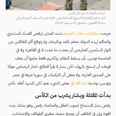
حساب قتيبة ياسين على إكس
أحد عناصر المعارضة السورية المسلحة ومن خلفه نصب السيف الدمشقي في
ساحة الأمويين، دمشق، 8 ديسمبر 2024
خرجت
مظاهرات تطلب الحرية
، تنشد العدل، ترفض الفساد المستشري
والحاكم لهذه الدولة، تحلم بالغد وبالرخاء، ولم يتوقع أكبر المتفائلين من
الثوار السلميين الخارجين أن يحدث ما حدث لا في القاهرة ولا في
العاصمة تونس، بأن يسقط النظام، ولكنهم فقط حلموا أن يخف
الوطء؛ أن يُسمح بالهواء، لكن بشار لا يقرأ الطالع، اختار الرصاص جوابًا
على الصدور العارية، ولا يخفى أن التركيبات في سوريا غيرها في مصر
وتونس، وتشبه
ليبيا القذافي
بعض الشيء نعم، لكن المشهد أعقد بكثير.
بدأت المقتلة وبشار يشرب من الكأس
رفض بشار الاستماع لصوت العقل والحكمة؛ رفض وهو يملك بيده
القوة وإن في الظاهر، أن يجمع شعبه، متفرق الطوائف والانتماءات،