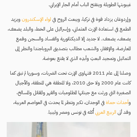
غيبوبتها الطويلة وينفتح الباب أمام الجار الإيراني.
وإردوغان يزداد قوة في تركيا، ويبعث الروح في
لواء الإسكندرون
ويزيد
الطمع في استعادة الإرث العثماني، وإسرائيل على الخط، والبلد يضعف،
يضعف، يضعف.. لا جديد إلا الديكتاتورية والفساد والسجن وقمع
المعارضة، والإفقار، والشعب مطالب بتصديق البروباجندا والنظر إلى
التماثيل وتمجيد البعثِ وأبدِه الذي لا يقنع بعوضة.
وصلنا إلى عام 2011 فتهاوى الإرث تحت الضربات، وسوريا لم تبق كما
كانت عام 2000 ولا حتى 2010، ولا المنطقة هي المنطقة، والأجيال
الصغيرة التي ورثت مع جيناتها المظلوميات والقهر والمقاتل والمسالخ،
و
أحداث حماة
في الوجدان، تكبر وتنظر لما يحدث في العواصم العربية،
وقد أتى
الربيع العربي
أُكله في تونس ومصر وليبيا.