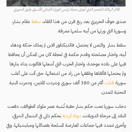
الآثار الهائلة للتفجير الذي أودى بحياة رئيس الوزراء اللبناني الأسبق رفيق الحريري
صدق خوفُ الحريري بعد ربع قرن من هذا اللقاء،
سقط
نظام بشار،
وسوريا التي ورثها من أبيه سلمها ممزقة.
سقط بشار والثمن لا يحتمل، فالديكتاتور الابن لم يملك حنكة ودهاء
أبيه، واختار مصلحته وقدم حكمه في لحظة كان من الممكن أن يحافظ
فيها على بلاده موحدة، واختار الحرب التي أشعلها فاكتوت يداه بنارها
ولم يحتملها فألقاها وتلقفها من زاد من اشتعالها، حتى أتت على أغلب
سوريا؛
قتلت
أكثر من 380 ألف سوري وشردت الملايين، ودمرت البنية
التحتية للمدن.
دخلت سوريا تحت حكم بشار حقبة تُشبه عصر ملوك الطوائف، دفعت
البلاد إلى مرحلة الدويلات،
دولة كردية
بحكم ذاتي في الشمال الشرقي،
وأخرى تتمدد فيها جماعات المعارضة المسلحة بفصائلها وميليشياتها، وفي