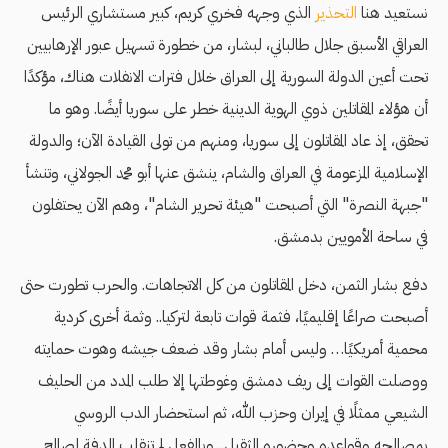
نستعيد هنا
التحذير
الذي وجهه فخري كريم، كبير مستشاري الرئيس
العراقي الأسبق جلال طالباني، لبشار، من خطورة تسهيل عبور الإرهابيين
تحت أعين الدولة السورية إلى العراق خلال فترات الانفلات هناك، مؤكدًا
أن هؤلاء المقاتلين ذوي الهوية الدينية خطر على سوريا أيضًا. وهو ما
تحقق، إذ عاد المقاتلون إلى سوريا، ومنهم من تولى القيادة الآن؛ والدولة
الإسلامية المزعومة في العراق والشام، ينشق عنها أبو محمد الجولاني، وتنشأ
"جبهة النصرة" التي أصبحت "هيئة تحرير الشام"، وهم الآن يحتفلون
في ساحة الأمويين بدمشق.
دفع بشار الثمن، دخل المقاتلون من كل الاتجاهات. والحرب تطورت حتى
أصبحت صراعًا إقليميًا، فثمة قوات تابعة لتركيا.. وثمة أخرى كردية
محمية أمريكيًا… وليس أمام بشار وقد ضعف جيشه وهوت حمايته
ووصلت القوات إلى ريف دمشق وغوطتها إلا طلب المدد من الحليف
الشيعي ممثلًا في إيران وحزب الله، ثم استحضار الدب الروسي
بمصالحه وقواعده وحضوره الثقيل.. وبالفعل لم تنقلب الدفة لصالح