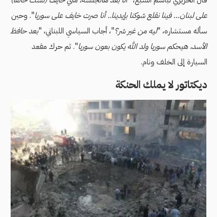
قال الحريري لباسم السبع، "
أنا بعد هالجلسة، منّي خايف (لست خائفًا)
على لبنان… فينا نقلع شوكنا بإيدينا.. أنا صرت خايف على سوريا
". وحين
سأله مستشاره، "
ليه من غير شر؟
"، أجاب السياسي اللبناني، "
بعد حافظ
الأسد، هيحكم سوريا ولد الله يكون بعون سوريا
". ثم حرك مقعد
السيارة إلى الخلف ونام.
ديكتاتور لا يملك الحنكة