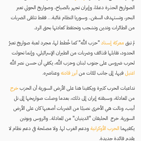
الصواريخ الحذرة دعمًا، وإيران تجهر بالصياح، وصواريخ الحوثي تعبر
البحر، وتستهدف السفن.. وسوريا النظام غائبة… فقط تتلقى الضربات
من الطائرات وتدين وتشجب وتحتفظ كعادتها بحق الرد.
لم تبق
معركة إسناد
"حزب الله" كما خُطط لها، مجرد لعبة صواريخ تعبرُ
الحدود، تقابلها قذائف وضربات من الطيران الإسرائيلي، وإنما تحولت
لحرب ضروس على جنوب لبنان وحزب الله، يكفي أن حسن نصر الله
اغتيل
فيها، إلى جانب المئات من
أبرز قادته
وعناصره.
تداعيات الحرب كثيرة ويكفينا هنا على الأرض السورية أن الحزب
خرج
من المعادلة، وسبقته إيران إلى ذلك، بعدما وصلت صواريخها إلى تل
أبيب، ونالت هي الأخرى نصيبًا من الضربات أصعبها كان على الأرض
السورية. خرج الحليفان "الدينيان" من المعادلة.. والروس وبوتين
يكفيهما
الحرب الأوكرانية
ودعم الغرب لها. ولا مصلحة في دعم نظام لا
يقدم فائدة جديدة.