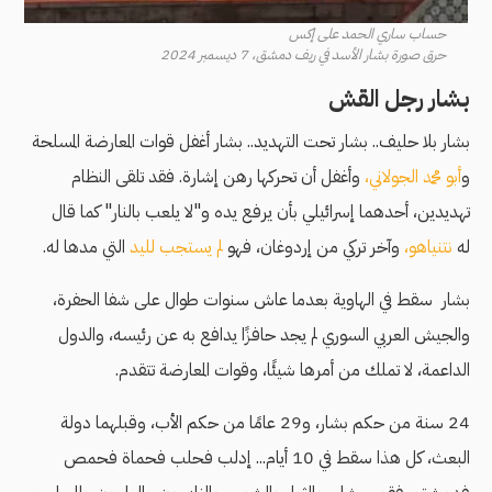
حساب ساري الحمد على إكس
حرق صورة بشار الأسد في ريف دمشق، 7 ديسمبر 2024
بشار رجل القش
بشار بلا حليف.. بشار تحت التهديد.. بشار أغفل قوات المعارضة المسلحة
و
أبو محمد الجولاني
،
وأغفل أن تحركها رهن إشارة. فقد تلقى النظام
تهديدين، أحدهما إسرائيلي بأن يرفع يده و"لا يلعب بالنار" كما قال
له
نتنياهو،
وآخر تركي من إردوغان، فهو
لم يستجب لليد
التي مدها له.
بشار سقط في الهاوية بعدما عاش سنوات طوال على شفا الحفرة،
والجيش العربي السوري لم يجد حافزًا يدافع به عن رئيسه، والدول
الداعمة، لا تملك من أمرها شيئًا، وقوات المعارضة تتقدم.
24 سنة من حكم بشار، و29 عامًا من حكم الأب، وقبلهما دولة
البعث، كل هذا سقط في 10 أيام... إدلب فحلب فحماة فحمص