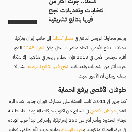
شكلًا.. جرت أكثر من
انتخابات وتعديلات نجح
فيها بنتائج تشريفية
ورغم محاولة الروس الدفع في
مسار آستانة
إلى جانب إيران وتركيا،
بخلاف الدفع الأممي باتجاه مبادرات الحل وفق
القرار 2245
الذي
أقره مجلس الأمن في 2013 فإن النظام لم يغير في مذهبه، إلا شكلًا،
جرت أكثر من انتخابات وتعديلات،
نجح فيها بنتائج تشريفية
. بشار لا
يتعلم ويظن أن الأمور انتهت.
طوفان الأقصى يرفع الحماية
كما جرى في 2011، كانت المنطقة على مشارف فوران جديد، هذه المرة
انفجر
طوفان الأقصى
في السابع من أكتوبر، حركات المقاومة الفلسطينية
تجتاح الحدود وتأسر أكثر من 250 إسرائيليًا، وإسرائيل تبدأ حرب الإبادة
في غزة، القطاع منكوب، و
حرب الإسناد
بدأت؛ حزب الله يطلق دفقات