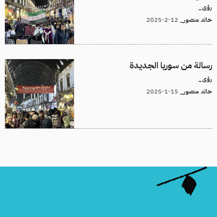
رؤى_
12-2-2025
خالد منصور_
رسالة من سوريا الجديدة
رؤى_
15-1-2025
خالد منصور_