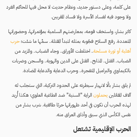
على كلمة، وعلى دستور جديد، ونظام حديث لا محل فيها للحاكم الفرد
ولا وجود فيه لفساد الأسرة ولا فساد المقربين.
كابَر بشار، واستخف قومه، بمعارضتهم السلمية بمؤتمراتها، وحضوراتها
المتعددة. رفع السلاح فجُوبه بمثله لتبدأ المقتلة.. سمِّها ما شئت؛
حرب
أهلية أو ثورة مسلحة
.. اختلطت الأوراق.. وجاء الضباب.. والمزيد من
الضباب.. القتل.. المذابح.. القتل على الدين والهوية.. والسجن وضربات
بالكيماوي والبراميل المتفجرة.. وحرب الدعاية والدعاية المضادة.
لم يلق بشار بالًا لانهيار سيطرته على الحدود التركية، التي ستجلب له
آلاف المقاتلين
يحملون
الراية "السنية" ضد الطاغية العلوي؛ هكذا أُريد
لهذه الحرب أن تكون في أحد ظهوراتها حربًا طائفية. شرب بشار من
نفس الكأس الذي سبق وأذاق العراق منه.
الحرب الإقليمية تشتعل