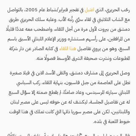
رحّب الحريري، الذي
اغتيل
في تفجير فبراير/شباط عام 2005، بالتواصل
مع الشاب الثلاثيني في لقاء سرِّي رتَّبه الأب. وعليه سلك الحريري طريق
دمشق من بيروت لأول مرة من أجل اللقاء، واصطحب معه عددًا قليلًا
من المرافقين، على رأسهم مستشاره ووزير الإعلام اللبناني الأسبق باسم
السبع، وهو من يروي تفاصيل
هذا اللقاء
في كتابه الصادر عن دار شركة
المطبوعات ونشرت صحيفة الشرق الأوسط فصولًا منه.
وصل الحريري إلى مشارف دمشق، والتقى الأسد الابن في فيلا صغيرة
تطل على العاصمة من جبل قاسيون، بنهاية اللقاء، ركب السياسي
اللبناني سيارته المرسيدس، وعاد صامتًا، لم يقطع صمته إلا سؤال السبع
له عن تفاصيل الجلسة، ليكشف له عن خوفه ليس على مصير لبنان
واللبنانيين، لكن على مصير سوريا ذاتها التي كانت تملك في هذا الوقت
خيوط اللعبة في بلده.