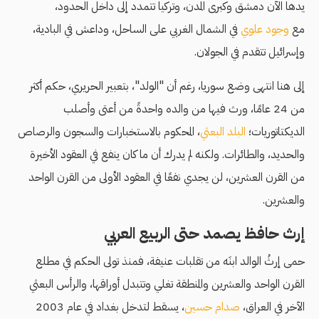
يدها الآن دمشق وكبرى المدن، وتركيا تتمدد إلى داخل الحدود،
مع
وجود علوي
في الشمال الغربي على الساحل، وداعش في البادية،
وإسرائيل تتقدم في الجولان.
إلى هنا انتهى وضع سوريا، رغم أن "الولد"، بتعبير الحريري، حكم أكثر
من 24 عامًا، ورث فيها من والده واحدةً من أعتى وأصلب
الديكتاتوريات؛
البلد البعثي
، المحكوم بالاستخبارات والسجون والرصاص
والحديد، والطائرات. ولكنه لم يدرك أن ما كان ينفع في العقود الأخيرة
من القرن العشرين، لن يجدي نفعًا في العقود الأولى من القرن الواحد
والعشرين.
إرث حافظ يصمد حتى الربيع العربي
حمى إرثُ الوالد ابنَه من تقلبات عنيفة، فمنذ تولى الحكم في مطلع
القرن الواحد والعشرين والمنطقة تغلي وتتبدل أوراقها، والرأس البعثي
الآخر في العراق،
صدام حسين
، يسقط لتدخل بغداد في عام 2003