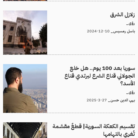
زلازل الشرق
رؤى_
10-12-2024
باسل رمسيس_
سوريا بعد 100 يوم.. هل خلع
الجولاني قناع الشرع ليرتدي قناع
الأسد؟
رؤى_
27-3-2025
بهي الدين حسن_
تقسيم الكعكة السورية| قطعٌ مقسَّمة
تُغري بالتهامها