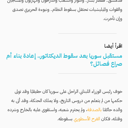
فدمشق.. فقصر بشار.. والثوار والشعب والنازحون والهاربون والمساجين
والقوات والميليشيات تحتفل بسقوط النظام.. ونبوءة الحريري تصدق
وإن تأخرت.
اقرأ أيضا
مستقبل سوريا بعد سقوط الديكتاتور.. إعادة بناء أم
صراع فصائل؟
خوف رئيس الوزراء اللبناني الراحل على سوريا كان حقيقيًا وقد تولى
حكمها من لم يتعلم من دروس التاريخ، ولا يملك الحنكة، وقد أتى به
والده حاكمًا
بالصدفة
، ولم يحترم شعبه، واستقوى عليه بالخارج وشرده
وقتله، فكان
الفرح الأسطوري
بسقوطه.