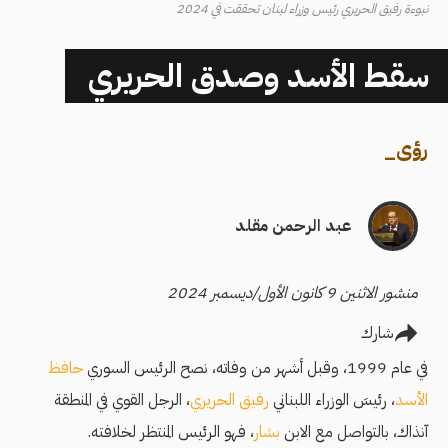
نبوءة رفيق الحريري رئيس وزراء لبنان تحققت في 2024
سقط الأسد وصدق الحريري
رؤى
_
عبد الرحمن مقلد
منشور الاثنين 9 كانون الأول/ديسمبر 2024
شارك
في عام 1999، وقبل أشهر من وفاته، نصح الرئيس السوري
حافظ
الأسد
، رئيسَ الوزراء اللبناني
رفيق الحريري
، الرجل القوي في المنطقة
آنذاك، بالتواصل مع الابن
بشار
، فهو الرئيس المنتظر لخلافته.