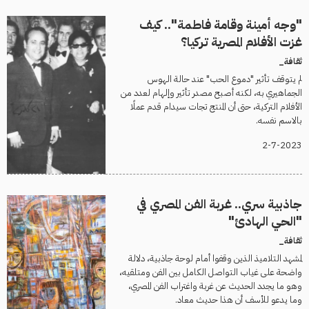
"وجه أمينة وقامة فاطمة".. كيف
غزت الأفلام المصرية تركيا؟
ثقافة_
لم يتوقف تأثير "دموع الحب" عند حالة الهوس
الجماهيري به، لكنه أصبح مصدر تأثير وإلهام لعدد من
الأفلام التركية، حتى أن المنتج تجات سيدام قدم عملًا
بالاسم نفسه.
2-7-2023
جاذبية سري.. غربة الفن المصري في
"الحي الهادئ"
ثقافة_
لمشهد التلاميذ الذين وقفوا أمام لوحة جاذبية، دلالة
واضحة على غياب التواصل الكامل بين الفن ومتلقيه،
وهو ما يجدد الحديث عن غربة واغتراب الفن المصري،
وما يدعو للأسف أن هذا حديث معاد.