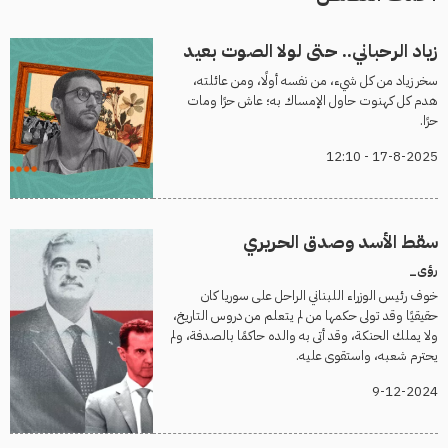
زياد الرحباني.. حتى لولا الصوت بعيد
سخر زياد من كل شيء، من نفسه أولًا، ومن عائلته،
هدم كل كهنوت حاول الإمساك به؛ عاش حرًا ومات
حرًا.
17-8-2025 - 12:10
سقط الأسد وصدق الحريري
رؤى_
خوف رئيس الوزراء اللبناني الراحل على سوريا كان
حقيقيًا وقد تولى حكمها من لم يتعلم من دروس التاريخ،
ولا يملك الحنكة، وقد أتى به والده حاكمًا بالصدفة، ولم
يحترم شعبه، واستقوى عليه.
9-12-2024