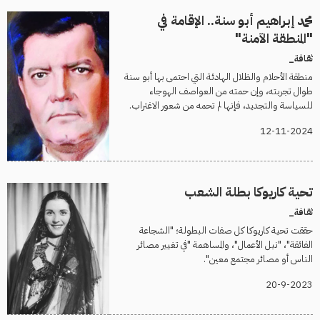
محمد إبراهيم أبو سنة.. الإقامة في
"المنطقة الآمنة"
ثقافة_
منطقة الأحلام والظلال الهادئة التي احتمى بها أبو سنة
طوال تجربته، وإن حمته من العواصف الهوجاء
للسياسة والتجديد، فإنها لم تحمه من شعور الاغتراب.
12-11-2024
تحية كاريوكا بطلة الشعب
ثقافة_
حققت تحية كاريوكا كل صفات البطولة؛ "الشجاعة
الفائقة"، "نبل الأعمال"، والمساهمة "في تغيير مصائر
الناس أو مصائر مجتمع معين".
20-9-2023