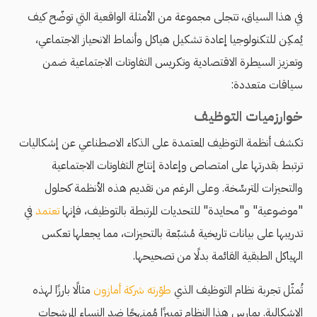
في هذا السياق، تتجلى مجموعة من الأمثلة الواقعية التي توضّح كيف
يُمكِن للتكنولوجيا إعادة تشكيل هياكل وأنماط الانحياز الاجتماعي،
وتعزيز السيطرة الاقتصادية وتكريس التفاوتات الاجتماعية ضمن
سياقات متعددة:
خوارزميات التوظيف
تكشف أنظمة التوظيف المعتمدة على الذكاء الاصطناعي عن إشكاليات
ترتبط بقدرتها على امتصاص وإعادة إنتاج التفاوتات الاجتماعية
والتحيزات المترسِّخة. وعلى الرغم من تقديم هذه الأنظمة كحلول
"موضوعية" و"محايدة" للتحديات المرتبطة بالتوظيف، فإنها
تعتمد
في
تدريبها على بيانات تاريخية مُشبّعة بالتحيزات، مما يجعلها تعكس
الهياكل الطبقية القائمة بدلًا من تصحيحها.
تُمثّل تجربة نظام التوظيف الذي
طوّرته شركة أمازون
مثالًا بارزًا لهذه
الإشكالية. يمارس هذا النظام تمييزًا مُمنهجًا ضد النساء المرشحات