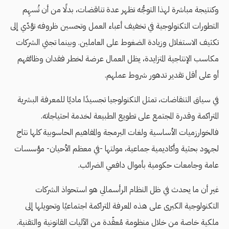
وكنتيجة مباشرة لهذا التوجُّه تظهر عدة تناقضات، بدلًا من أن تُسهِم
التطورات التكنولوجية في تخفيف أعباء العمل وتحسين ظروفه تؤدّي إلى
تكثيف الاستغلال وزيادة الضغوط على العاملين. وبينما تجني الشركات
مكاسب الإنتاجية المتزايدة، يظل العمال عرضة لخطر فقدان وظائفهم
أو على أقل تقدير تدهور شروط عملهم.
في سياق التنقاضات، تمثل التكنولوجيا تجسيدًا ماديًا للمعرفة البشرية
المتراكمة وقدرة المجتمع على تطويع الطبيعة لخدمة احتياجاته.
فالخوارزميات الأساسية ولغات البرمجة والمفاهيم الحاسوبية كلها نتاج
لجهود بحثية وأكاديمية جماعية، مولتها -في معظم الأحيان- مؤسسات
عامة وجامعات حكومية بأموال دافعي الضرائب.
غير أن ما يحدث في ظل النظام الرأسمالي هو استحواذ الشركات
التكنولوجية الكبرى على هذه المعرفة المتراكمة اجتماعيًا وتحويلها إلى
ملكية خاصة من خلال منظومة مُعقّدة من الآليات القانونية والتقنية.