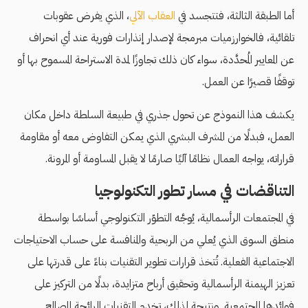
أما الطبقة الثالثة، فتتجسد في
العقاب الآلي
، الذي يفرض عقوبات
تلقائية، فالخوارزميات مبرمجة لإصدار إنذارات فورية عند أي انحراف
عن المعايير المُحدَّدة، سواء كان ذلك تجاوزًا لمدة الاستراحة المسموح بها أو
توقفًا قصيرًا عن العمل.
يكشف هذا النموذج عن تحول جذري في طبيعة السلطة داخل مكان
العمل، فبدلًا من المشرف البشري الذي يمكن التفاوض معه أو مقاومة
قراراته، يواجه العمال نظامًا آليًا صارمًا لا يقبل المساومة أو المرونة.
التناقضات في مسار تطور التكنولوجيا
في المجتمعات الرأسمالية، يُوجَّه التطوّر التكنولوجي أساسًا بواسطة
منطق السوق الذي يُعلي من الربحية والمنافسة على حساب الاحتياجات
الاجتماعية الفعلية. تُتخذ قرارات تطوير التقنيات بناءً على قدرتها على
تعزيز الهيمنة الرأسمالية وتحقيق أرباح متزايدة، بدلًا من التركيز على
فوائدها المجتمعية. ونتيجة لذلك، تخدم التقنيات الرائجة المصالح