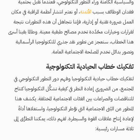
والسياسية الكامنة وراء التطور التكنولوجي، فعندما نقبل بحتمية
فقدان الوظائف بسبب
الأتمتة
، أو نعتبر انتشار أنظمة المراقبة في مكان
العمل ضرورة تقنية أو إدارية، فإننا نتجاهل أن هذه التطورات نتيجة
لقرارات وخيارات محُدّدة تخدم مصالح طبقية معينة. وطالما بقينا أسرى
هذا الخطاب، سنعجز عن تطوير نقد جذري للتكنولوجيا الرأسمالية
وتصور بدائل تخدم المصلحة الاجتماعية العامة.
تفكيك خطاب الحيادية التكنولوجية
لتفكيك خطاب حيادية التكنولوجيا وفهم دور التطور التكنولوجي في
المجتمع، من الضروري إعادة النظر في كيفية تشكُّل التكنولوجيا كنتاج
للتناقضات والصراعات بين الفئات الاجتماعية المختلفة. يكشف هذا
المنظور عن البُنى الاجتماعية التي تؤطر التكنولوجيا، واستغلاها أداةً
لإعادة إنتاج علاقات القوة والسيطرة. لفهم ذلك، يمكننا التطرُّق إلى
ثلاثة مسارات رئيسية: