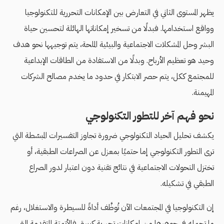
يظهر المستوى الثاني في التعارض بين الإمكانات التحررية للتكنولوجيا
وواقع استخدامها. فبدلًا من تسخير إمكاناتها الهائلة لتحسين حياة
البشر وحل المشكلات الاجتماعية والبيئية الملحة، يتم توجيهها نحو هدف
وحيد هو تعظيم الأرباح. وبدلًا من الاستفادة من الطاقات الإبداعية
للمجتمع ككل، يتم حصر الابتكار في حدود ما يخدم مصالح الشركات
المهيمنة.
نحو فهم آخر للتطور التكنولوجي
يكشف تحليل الحياد التكنولوجي ضرورة تجاوز التفسيرات المبسّطة التي
ترى التطور التكنولوجي إما حتميًا بمعزل عن الصراعات الطبقية، أو
تختزل التحولات الاجتماعية في نتائج تقنية دون اعتبار لدور الصراع
الطبقي في تشكيله.
إن التكنولوجيا في المجتمعات الآن تُوظَّف أداةً للسيطرة والاستغلال، رغم
ما تحمله في جوهرها من إمكانات تحررية كبيرة، فالأتمتة المتقدمة التي