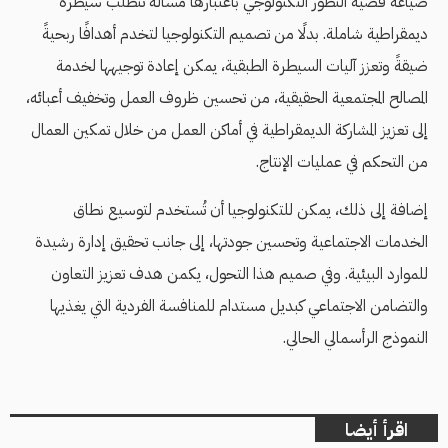
صياغة قضية التطور التكنولوجي باعتبارها مسألةً تتطلب سيطرة
ديمقراطية شاملة. بدلًا من تصميم التكنولوجيا لتخدم أهدافًا ربحيةً
ضيقةً وتعزز آليات السيطرة الطبقية، يمكن إعادة توجيهها لخدمة
المصالح المجتمعية الحقيقية، من تحسين ظروف العمل وتخفيف أعبائه،
إلى تعزيز المشاركة الديمقراطية في أماكن العمل من خلال تمكين العمال
من التحكم في عمليات الإنتاج.
إضافة إلى ذلك، يمكن للتكنولوجيا أن تُستخدم لتوسيع نطاق
الخدمات الاجتماعية وتحسين جودتها، إلى جانب تحقيق إدارة رشيدة
للموارد البيئية. وفي صميم هذا التحول، يكمن هدف تعزيز التعاون
والتضامن الاجتماعي كبديل مستدام للمنافسة الفردية التي يغذيها
النموذج الرأسمالي الحالي.
اقرأ أيضا