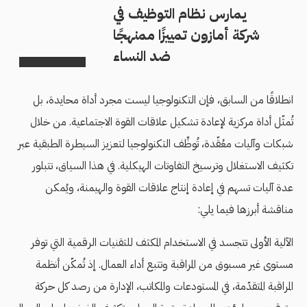
يمارس نظام التوظيف في
شركة أمازون تمييزًا ممنهجًا
ضد النساء
انطلاقًا من السابق، فإن التكنولوجيا ليست مجرد أداة محايدة، بل
تُمثّل أداة مركزية لإعادة تشكيل علاقات القوة الاجتماعية. من خلال
شبكات وآليات معُقّدة، تُوظِّف التكنولوجيا لتعزيز السيطرة الطبقية عبر
تكثيف الاستغلال وترسيخ التفاوتات الهيكلية. في هذا السياق، تتبلور
عدة آليات تسهم في إعادة إنتاج علاقات القوة والهيمنة، ويُمكن
مناقشة أبرزها فيما يلي:
الآلية الأولى تتجسد في الاستخدام المكثف للتقنيات الرقمية التي توفر
مستوى غير مسبوق من المراقبة وتتبع أداء العمال. إذ تُمكّن أنظمة
المراقبة المتقدّمة، في المستودعات والمكاتب، الإدارة من رصد كل حركة