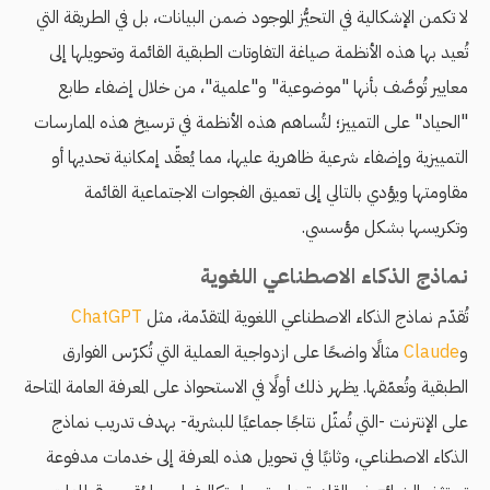
لا تكمن الإشكالية في التحيُّز الموجود ضمن البيانات، بل في الطريقة التي
تُعيد بها هذه الأنظمة صياغة التفاوتات الطبقية القائمة وتحويلها إلى
معايير تُوصَّف بأنها "موضوعية" و"علمية"، من خلال إضفاء طابع
"الحياد" على التمييز؛ لتُساهم هذه الأنظمة في ترسيخ هذه الممارسات
التمييزية وإضفاء شرعية ظاهرية عليها، مما يُعقّد إمكانية تحديها أو
مقاومتها ويؤدي بالتالي إلى تعميق الفجوات الاجتماعية القائمة
وتكريسها بشكل مؤسسي.
نماذج الذكاء الاصطناعي اللغوية
تُقدّم نماذج الذكاء الاصطناعي اللغوية المتقدّمة، مثل
ChatGPT
و
Claude
مثالًا واضحًا على ازدواجية العملية التي تُكرّس الفوارق
الطبقية وتُعمّقها. يظهر ذلك أولًا في الاستحواذ على المعرفة العامة المتاحة
على الإنترنت -التي تُمثّل نتاجًا جماعيًا للبشرية- بهدف تدريب نماذج
الذكاء الاصطناعي، وثانيًا في تحويل هذه المعرفة إلى خدمات مدفوعة