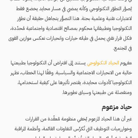
يُصوَّر التطوّر التكنولوجي وكأنه يمضي في مسار محايد يخضع فقط
لاعتبارات تقنية وعلمية بحتة. هذا التصوُّر يتجاهل حقيقة أن تطوّر
التكنولوجيا وتطبيقاتها محكوم بمصالح اقتصادية واجتماعية مُحدّدة،
فكل قرار تقني يحمل في طياته خيارات وانحيازات تعكس موازين القوى
في المجتمع.
مفهوم
الحياد التكنولوجي
يستند إلى افتراض أن التكنولوجيا بطبيعتها
خالية من الانحيازات الاجتماعية والسياسية. وفقًا لهذا الخطاب، تظهر
التكنولوجيا كأدوات محايدة، يقتصر تأثيرها على كيفية استخدامها،
ومنفصلة عن طبيعتها وسياق تطويرها.
حياد مزعوم
غير أن هذا الحياد المزعوم يُخفي منظومة مُعقّدة من القرارات
وخوارزميات التوظيف التي تُكرِّس التفاوتات القائمة، وأنظمة المراقبة