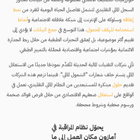
السجل المالي التقليدي لتشمل تفاصيل الحياة اليومية للفرد من
نمط
إنفاقه
وسلوكه على الإنترنت إلى شبكة علاقاته الاجتماعية و
أنماط
استخدامه للهاتف المحمول
. هذا التوسع في
جمع البيانات
لا يؤدي إلى
تقييم أكثر موضوعية، بل يُعمّق التحيزات الطبقية من خلال ربط الجدارة
الائتمانية بمؤشرات اجتماعية واقتصادية مُحمَّلة بالتمييز الطبقي.
تأتي شركات التقنيات المالية الحديثة لتُقدِّم نموذجًا جديدًا من الاستغلال
المالي يتستر خلف شعارات "الشمول المالي". فبينما تزعم هذه الشركات
تقديم
حلول
مبتكرة للمستبعدين من النظام المالي التقليدي، تعمل في
الواقع على
استغلال
ضعفهم الاقتصادي من خلال فرض فوائد ضخمة
ورسوم مخفية وشروط مجحفة.
يحوّل نظام المراقبة في
أمازون مكان العمل إلى ما