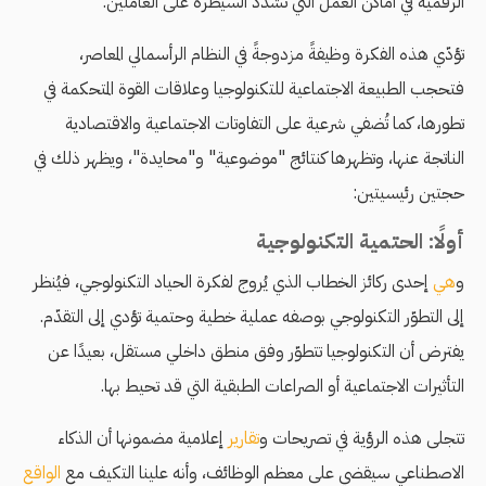
الرقمية في أماكن العمل التي تُشدِّد السيطرة على العاملين.
تؤدّي هذه الفكرة وظيفةً مزدوجةً في النظام الرأسمالي المعاصر،
فتحجب الطبيعة الاجتماعية للتكنولوجيا وعلاقات القوة المتحكمة في
تطورها، كما تُضفي شرعية على التفاوتات الاجتماعية والاقتصادية
الناتجة عنها، وتظهرها كنتائج "موضوعية" و"محايدة"، ويظهر ذلك في
حجتين رئيسيتين:
أولًا: الحتمية التكنولوجية
و
هي
إحدى ركائز الخطاب الذي يُروج لفكرة الحياد التكنولوجي، فيُنظر
إلى التطوّر التكنولوجي بوصفه عملية خطية وحتمية تؤدي إلى التقدّم.
يفترض أن التكنولوجيا تتطوّر وفق منطق داخلي مستقل، بعيدًا عن
التأثيرات الاجتماعية أو الصراعات الطبقية التي قد تحيط بها.
تتجلى هذه الرؤية في تصريحات و
تقارير
إعلامية مضمونها أن الذكاء
الاصطناعي سيقضي على معظم الوظائف، وأنه علينا التكيف مع
الواقع