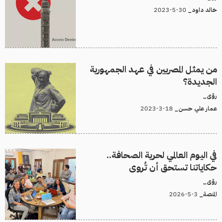
30-5-2023
خالد داود_
من يمثل المصريين في عهد الجمهورية
الجديدة؟
رؤى_
18-3-2023
عمار علي حسن_
في اليوم العالمي لحرية الصحافة..
حكاياتنا تستحق أن تُروى
رؤى_
3-5-2026
المنصة_