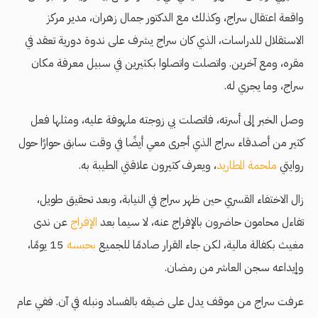
واقعة اعتقال سراج، وكذلك مع الدكتور جمال زهران، مدير مركز
الاستقلال للدراسات، الذي كان سراج يشرف على ندوة دورية تعقد في
مقره، ومع آخرين. واتصلت واتصلوا بكثيرين في سبيل معرفة مكان
سراج، وما يجري له.
وصل الخبر إلى أسرته، فاتصلت بي زوجته ملهوفة عليه، ومثلها فعل
كثير من أصدقاء سراج الذي أجرى معي أيضًا في وقت سابق حوارًا حول
روايتي
ملحمة المطاريد
، ويعرف كثيرون علاقتي الطيبة به.
زال الاختفاء القسري حين ظهر سراج في النيابة، وبعد تحقيق طويل،
تفاءل محامون حاضرون بالإفراج عنه، لا سيما بعد
الإفراج
عن ندى
مغيث بكفالة مالية، لكن جاء القرار صادمًا للجميع
بحبسه
15 يومًا،
وإيداعه سجن العاشر من رمضان.
عرفت سراج من موقف يدل على ضيقه بالفساد ونبله في آن. ففي عام