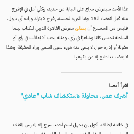
غدًا الأحد سيعرض سراج على النيابة من جديد، وكلّي أمل في الإفراج
عنه قبل انقضاء الـ15 يومًا المقررة لحبسه. إفراج لا يترك وراءه أي ذيول،
فليس من المستساغ أن
ينطلق
معرض القاهرة الدولي للكتاب بينما
السلطة تحبس كاتبًا وشاعرًا في رأي، ومثله يجب ألا يُعاقب في رأي أو
مقولة أو إدارة حوار، لا يبغي منه شيء سوى السعي وراء الحقيقة، وهذا
لا يغضب بالطبع إلا من يكرهها.
اقرأ أيضا
أشرف عمر.. محاولة لاستكشاف شاب "عادي"
في خاتمة المطاف، أقول لمن يجهل اسم أحمد سراج إنه المدرس المثقف