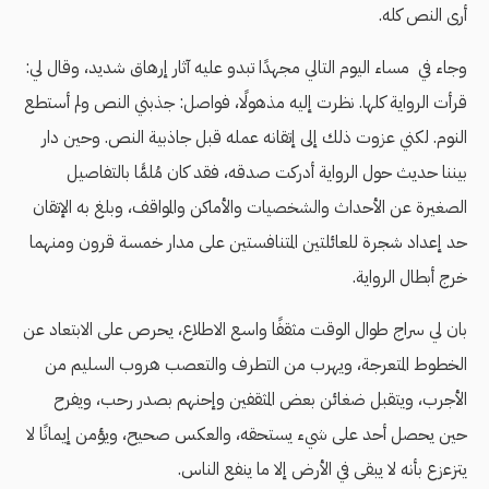
أرى النص كله.
وجاء في مساء اليوم التالي مجهدًا تبدو عليه آثار إرهاق شديد، وقال لي:
قرأت الرواية كلها. نظرت إليه مذهولًا، فواصل: جذبني النص ولم أستطع
النوم. لكني عزوت ذلك إلى إتقانه عمله قبل جاذبية النص. وحين دار
بيننا حديث حول الرواية أدركت صدقه، فقد كان مُلمًّا بالتفاصيل
الصغيرة عن الأحداث والشخصيات والأماكن والمواقف، وبلغ به الإتقان
حد إعداد شجرة للعائلتين المتنافستين على مدار خمسة قرون ومنهما
خرج أبطال الرواية.
بان لي سراج طوال الوقت مثقفًا واسع الاطلاع، يحرص على الابتعاد عن
الخطوط المتعرجة، ويهرب من التطرف والتعصب هروب السليم من
الأجرب، ويتقبل ضغائن بعض المثقفين وإحنهم بصدر رحب، ويفرح
حين يحصل أحد على شيء يستحقه، والعكس صحيح، ويؤمن إيمانًا لا
يتزعزع بأنه لا يبقى في الأرض إلا ما ينفع الناس.