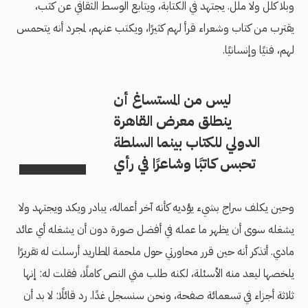
وبلا كلل ولا ملل. يجتهد في الكتابة، ويتابع الوسط الثقافي عن كثب،
يقترب من كتاب وشعراء قرأ لهم كثيرًا، ويكتب عنهم، لمجرد أنه يتحمس
لهم، فنيًا وإنسانيًا.
ليس من المستساغ أن
ينطلق معرض القاهرة
الدولي للكتاب بينما السلطة
تحبس كاتبًا وشاعرًا في رأي
وحين يكلف سراج بشيء يؤديه كأنه آخر أعماله، يبادر ويكد ويجتهد ولا
يشغله سوى أن يظهر ما عمله في أفضل صورة دون أن يشغله أي عائد
مادي. أتذكر أنه حين قرر محاورتي حول ملحمة المطاريد أرسلت له تقريرًا
يلخصها ليعد منه الأسئلة، لكنه طلب مني النص كاملًا، فقلت له: إنها
ثلاثة أجزاء في تسعمائة صفحة، ونحن سنسجل غدًا. رد قائلًا: لا بد أن