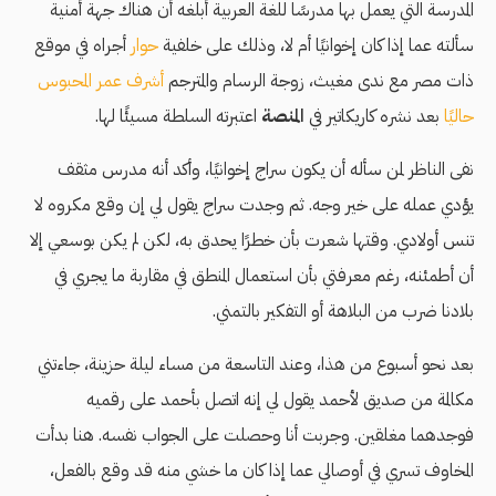
المدرسة التي يعمل بها مدرسًا للغة العربية أبلغه أن هناك جهة أمنية
سألته عما إذا كان إخوانيًا أم لا، وذلك على خلفية
حوار
أجراه في موقع
ذات مصر مع ندى مغيث، زوجة الرسام والمترجم
أشرف عمر
المحبوس
حاليًا
بعد نشره كاريكاتير في
المنصة
اعتبرته السلطة مسيئًا لها.
نفى الناظر لمن سأله أن يكون سراج إخوانيًا، وأكد أنه مدرس مثقف
يؤدي عمله على خير وجه. ثم وجدت سراج يقول لي إن وقع مكروه لا
تنس أولادي. وقتها شعرت بأن خطرًا يحدق به، لكن لم يكن بوسعي إلا
أن أطمئنه، رغم معرفتي بأن استعمال المنطق في مقاربة ما يجري في
بلادنا ضرب من البلاهة أو التفكير بالتمني.
بعد نحو أسبوع من هذا، وعند التاسعة من مساء ليلة حزينة، جاءتني
مكالمة من صديق لأحمد يقول لي إنه اتصل بأحمد على رقميه
فوجدهما مغلقين. وجربت أنا وحصلت على الجواب نفسه. هنا بدأت
المخاوف تسري في أوصالي عما إذا كان ما خشي منه قد وقع بالفعل،