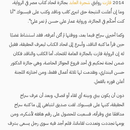
2014
فازت
روايتي
شجرة العابد
بجائزة اتحاد كتاب مصر في الرواية،
وما إن أُعلنت النتيجة حتى انبرى كاتب وناقد وكتب على فيسبوك "أنا
كنت أُحكّم في الجائزة، ورواية عمار علي حسن لم تمر عليِّ".
وكما أخبرني سراج فيما بعد، ووقتها لم أكن أعرفه، فقد استشاط غضبًا
حين قرأ ما كتبه الناقد، وأسرع إلى اتحاد الكتاب ليعرف الحقيقة، فقيل
له إن الرواية فازت بالجائزة العامة للاتحاد، أما الكاتب والناقد فكان
ضمن لجنة تحكيم في أحد فروع الجوائز الخاصة، وهي جائزة الدكتور
حسن البنداري، وتقدمت لها ثلاثة أعمال فقط، ومن اختارته اللجنة
أعلن فوزه بالفعل.
دون أن يكون بيني وبينه أي لقاء أو اتصال، وبعد أن عرف سراج
الحقيقة، كتبها على فيسبوك. لفت صديق انتباهي إلى ما كتبه سراج
مدافعًا عني وقرأته، فسعيت للحصول على رقم هاتفه لأشكره، ومن
يومها تجددت وتعددت لقاءاتنا، فلم أجد فيه سوى رجل يسعى بشرف