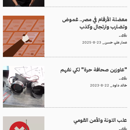
معضلة الأرقام في مصر.. غموض
وتضارب وارتجال وكذب
رؤى_
23-8-2025
عمار علي حسن_
"عاوزين صحافة حرة" لكي نفهم
رؤى_
22-8-2023
خالد داود_
علب التونة والأمن القومي
رؤى_