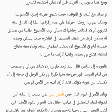
ومع هذا دعوت إلى التريث قبل أن نعلن اختفاءه القسري.
تواصلنا مع أسرته في المنوفية، حيث يقضي بقريته إجازته الأسبوعية،
وسألنا بمواربة زوجتَه، حرصًا على عدم إفزاعها، عمَّا إذا كان في بيته
القروي أم لا؟ فكانت إجابتها لا، سيأتي نهاية الأسبوع. طلبنا من صديق
له يسكن قريبًا من شقته البسيطة في القاهرة حيث يسكن وحده
خمسة أيام في الأسبوع، أن يذهب ليطمئن عليه، وكان معه مفتاح
الشقة، ففتح ولم يجده، وقتها أدركت ما جرى له.
بالعودة إلى الناظر، قال، بعد تردد طويل، إن هناك من أتى واصطحبه
من أمام المدرسة فور خروجه منها ظُهرًا. ولم يكن الرجل في حاجة إلى أن
يكشف عن هوية هؤلاء، فقد أدركنا أنهم من الأمن الوطني.
وتأكد الأمر في اليوم التالي حين
قُبض على
ندى مغيث إلى نيابة أمن
الدولة العليا للتحقيق في اتهامها، خلال هذا الحوار، للقوة الأمنية التي
ألقت القبض على زوجها المترجم ورسام الكاريكاتير أشرف عمر بالاستيلاء