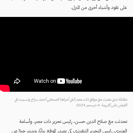
على نقود وأشياء أخرى من المنزل.
مقابلة ندى مغيث مع موقع ذات مصر التي أجراها الصحفي أحمد سراج وتسببت في
القبض على كليهما، 4 ديسمبر 2024
تحدثت مع صلاح الدين حسن، رئيس تحرير ذات مصر، وأسامة
العنيزي، رئيس التحرير التنفيذي، كي يصدر الموقع بيانًا، وينشر خبرًا عن