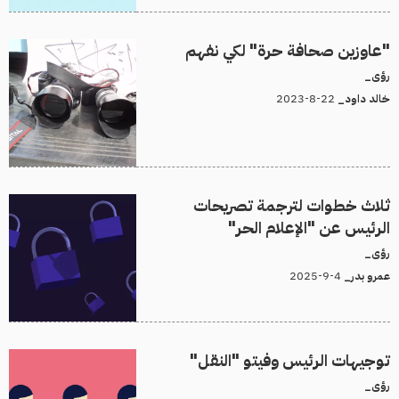
"عاوزين صحافة حرة" لكي نفهم
رؤى_
22-8-2023
خالد داود_
ثلاث خطوات لترجمة تصريحات
الرئيس عن "الإعلام الحر"
رؤى_
4-9-2025
عمرو بدر_
توجيهات الرئيس وفيتو "النقل"
رؤى_