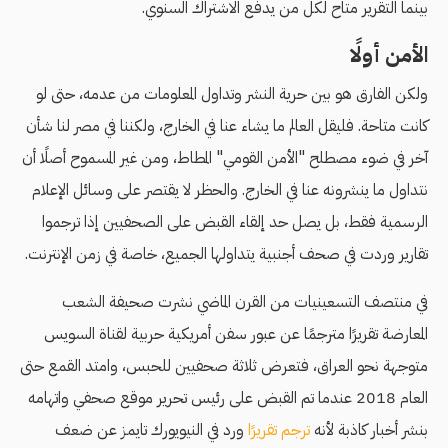
بينما التقرير متاح لكل من يدفع الاشتراك السنوي.
الأمن أولًا
ولكن الفارق هو بين حرية النشر وتداول المعلومات من عدمه، حتى لو
كانت متاحة. فليقل العالم ما يشاء عنا في الخارج، ولكننا في مصر لنا شأن
آخر في ضوء مصطلح "الأمن القومي" المطاط، ومن غير المسموح أصلًا أن
نتداول ما ينشرونه عنا في الخارج. والحظر لا يقتصر على وسائل الإعلام
الرسمية فقط، بل يصل حد إلقاء القبض على الصحفيين إذا ترجموا
تقارير وردت في صحف أجنبية يتداولها الجميع، خاصة في زمن الإنترنت.
في منتصف التسعينيات من القرن الماضي نشرت صحيفة الشعب
المعارضة تقريرًا مترجمًا عن عبور سفن أمريكية حربية لقناة السويس
متوجهة نحو العراق، فتعرض ثلاثة صحفيين للحبس، وامتد القمع حتى
العام 2018 عندما تم القبض على رئيس تحرير موقع صحفي واتهامه
بنشر أخبار كاذبة لأنه
ترجم تقريرًا
ورد في النيويورك تايمز عن ضعف