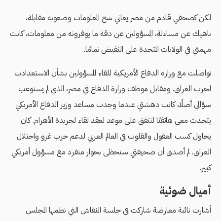
لكن كصحفي قادم من مصر يعاني شح المعلومات وصعوبة مقابلة،
ناهيك عن مساءلة، المسؤولين عن دقة ما يوفرونه من معلومات، كانت
مهمتي في الولايات المتحدة على النقيض تمامًا.
تواصلت مع وزارة الدفاع الأمريكية للقاء المسؤولين بشأن الاستعدادت
لحرب العراق. ومقابل موظف وزارة الدفاع في مصر، الذي لم يستوعب
سؤالي أصلًا، كانت دهشتي عندما وجدت مساعد وزير الدفاع الأمريكي
يتحدث معي هاتفيًا لنتفق على موعد لعقد لقاء لجريدة الأهرام. كان
يحاول كسب العقول والقلوب في العالم العربي لدعم حرب غزو واحتلال
العراق. لم أصدق أن صحيفتي ستحظى بحوار منفرد مع مسؤول أمريكي
كبير.
أميال ضوئية
أشارت نائبة معارضة شاركت في جلسة النقاش التي نظمها المجلس