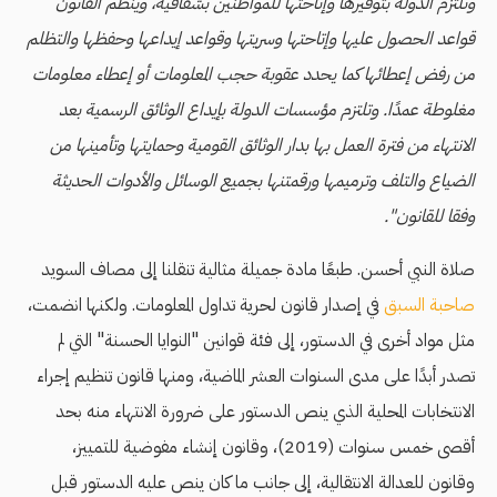
وتلتزم الدولة بتوفيرها وإتاحتها للمواطنين بشفافية، وينظم القانون
قواعد الحصول عليها وإتاحتها وسريتها وقواعد إيداعها وحفظها والتظلم
من رفض إعطائها كما يحدد عقوبة حجب المعلومات أو إعطاء معلومات
مغلوطة عمدًا. وتلتزم مؤسسات الدولة بإيداع الوثائق الرسمية بعد
الانتهاء من فترة العمل بها بدار الوثائق القومية وحمايتها وتأمينها من
الضياع والتلف وترميمها ورقمتنها بجميع الوسائل والأدوات الحديثة
وفقا للقانون".
صلاة النبي أحسن. طبعًا مادة جميلة مثالية تنقلنا إلى مصاف السويد
صاحبة السبق
في إصدار قانون لحرية تداول المعلومات. ولكنها انضمت،
مثل مواد أخرى في الدستور، إلى فئة قوانين "النوايا الحسنة" التي لم
تصدر أبدًا على مدى السنوات العشر الماضية، ومنها قانون تنظيم إجراء
الانتخابات المحلية الذي ينص الدستور على ضرورة الانتهاء منه بحد
أقصى خمس سنوات (2019)، وقانون إنشاء مفوضية للتمييز،
وقانون للعدالة الانتقالية، إلى جانب ما كان ينص عليه الدستور قبل