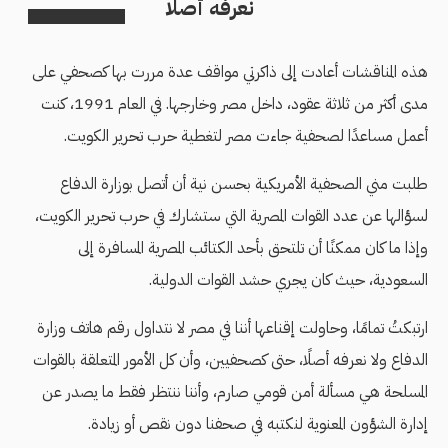
نعرفه أصلًا
هذه المناقشات أعادت إلى ذاكرتي مواقف عدة مررت بها كصحفي على
مدى أكثر من ثلاثة عقود، داخل مصر وخارجها. في العام 1991، كنت
أعمل مساعدًا لصحفية جاءت مصر لتغطية حرب تحرير الكويت.
طلبت مني الصحفية الأمريكية بحسن نية أن أتصل بوزارة الدفاع
لسؤالها عن عدد القوات المصرية التي ستشارك في حرب تحرير الكويت،
وإذا ما كان ممكنًا أن تلتحق بأحد الكتائب المصرية المسافرة إلى
السعودية، حيث كان يجري حشد القوات الدولية.
ارتبكتُ تمامًا، وحاولت إقناعها أننا في مصر لا نتداول رقم هاتف وزارة
الدفاع ولا نعرفه أصلًا، حتى كصحفيين، وأن كل الأمور المتعلقة بالقوات
المسلحة هي مسألة أمن قومي صارم، وأننا ننتظر فقط ما يصدر عن
إدارة الشؤون المعنوية لنكتبه في صحفنا دون نقص أو زيادة.