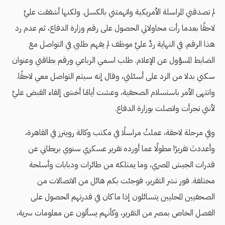
لم تصدقني المراسلة الأمريكية واتهمتني بالكسل. ولكنها أشفقت عليَّ
لاحقًا بعدما رأت محاولاتي الحصول على رقم وزارة الدفاع، ثم عدم رد
هذا الرقم. في النهاية ردَّ عليَّ موظف لم يفهم طلبي في التواصل مع
الضابط المسؤول عن الإعلام. طلب اسمي الرباعي ورقم بطاقتي وعنوان
سكني بدلا من الرد على أسئلتي، وقال إنه سيتم التواصل معي لاحقًا.
وانتهى الأمر باستسلام الصحفية، وعشت أيامًا أخشى إلقاء القبض عليَّ
لأنني تجرأت واتصلت بوزارة الدفاع.
وفي مرحلة لاحقة، عملتُ مراسلًا في مكتب وكالة رويترز في القاهرة،
وأعددتَ تقريرًا مطولًا عما أورده تقرير عسكري سنوي بريطاني عن
قدرات الجيش المصري، وما يمتلكه من طائرات ودبابات وأسلحة
مختلفة. فور نشر التقرير، فوجئت بكم هائل من الاتصالات من
الصحفيين المحليين يتسائلون إذا ما كان في قدرتهم الحصول على
الفصل الخاص بمصر من التقرير، وكأنهم يسألون عن معلومات سرية،