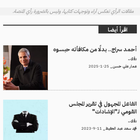
مقالات الرأي تعكس آراء وتوجهات كتابها، وليس بالضرورة رأي المنصة.
اقرأ أيضا
أحمد سراج.. بدلًا من مكافأته حبسوه
رؤى_
25-1-2025
عمار علي حسن_
الفاعل المجهول في تقرير المجلس
القومي لـ"الإشادات"
رؤى_
11-9-2023
محمد سعد عبد الحفيظ_