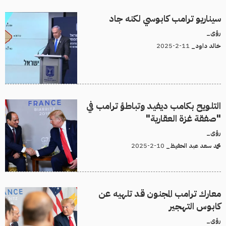
سيناريو ترامب كابوسي لكنه جاد
رؤى_
11-2-2025
خالد داود_
التلويح بكامب ديفيد وتباطؤ ترامب في
"صفقة غزة العقارية"
رؤى_
10-2-2025
محمد سعد عبد الحفيظ_
معارك ترامب المجنون قد تلهيه عن
كابوس التهجير
رؤى_