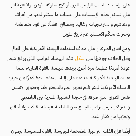
على الإمساك بلسان الرئيس النزق أو كبح سلوكه الأرعن، ولا هو قادر
على تسخير هذه المؤسسات على حساب ما استقر لديها من أعراف
ومفاهيم واستراتيجيات وتقاليد ومصالح، فضلًا عن قوة متعاظمة
وخبرات تحكّم اكتسبتها عبر تاريخ طويل.
ومع اتفاق الطرفين على هدف استدامة الهيمنة الأمريكية على العالم،
يظل الخلاف جوهريًا على
شكل
هذه الهيمنة. فترامب الذي يرفع شعار
عودة أمريكا عظيمة مرة أخرى يريدها مهيمنة بالقوة العارية، بينما
تقاليد الهيمنة الأمريكية اعتادت على إلباس هذه القوة قفازًا من حريرِ؛
الرسالة الأمريكية لنشر قيم تحرير العالم بالديمقراطية وحقوق الإنسان.
نفس الفارق الذي نعرفه في خبرتنا الشعبية المصرية بين البلطجي
والفتوة؛ يمارس ترامب الجانح نحو البلطجة هيمنته بلا قيم ولا أخلاق
ويُعرّيها من قفاز القيم.
أيضًا فإن الذات الترامبية المتضخمة المهووسة بالقوة الممسوسة بجنون