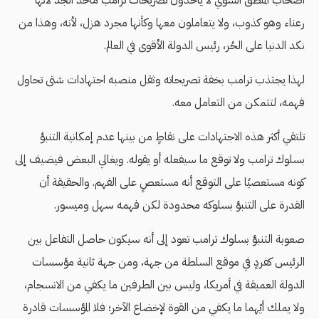
أصحاب المنطق السوي لا يأخذون تصريحات ترامب مأخذ الجد لأنها
رعناء وهو كذوب، ولا يتعاملون معها وكأنها مجرد هزل، لأنه، وهذا من
نكد الدنيا على الحُر، رئيس الدولة الأقوى في العالم.
لهذا يجتذب ترامب بخفة تصريحاته وثقل منصبه اجتهادات شتى تحاول
فهمه، لتتمكن من التعامل معه.
تلتقي أكثر هذه الاجتهادات على نقاطٍ من بينها عدم إمكانية التنبؤ
بسلوك ترامب ولا توقع ما سيفعله أو يقوله. ويغالي البعض فيضيف إلى
كونه مستعصيًا على التوقع أنه مستعصٍ على الفهم. والحقيقة أن
القدرة على التنبؤ بسلوكه محدودة لكن فهمه سهل وميسور.
صعوبة التنبؤ بسلوك ترامب تعود إلى أنه سيكون حاصل التفاعل بين
الرئيس كفردٍ في موقع السلطة من جهة، ومن جهة ثانية مؤسسات
الدولة العميقة في أمريكا، وليس بين الطرفين ما يكفي من الانسجام،
ولا يملك أيّهما ما يكفي من القوة لإخضاع الآخر؛ فلا المؤسسات قادرة