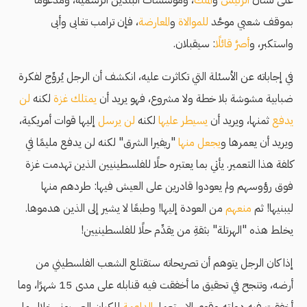
على لسان
الرئيس
و
الملك
، ومؤسسات البلدين الرسمية، ومدعومًا
بموقف شعبي موحَّد
للموالاة
و
المعارضة
، فإن ترامب تغابى وأبى
واستكبر، و
أصرَّ قائلًا
: سيقبلان.
في إجاباته عن الأسئلة التي تكاثرت عليه، انكشف أن الرجل يُروِّج لفكرة
ضبابية مشوشة بلا خطة ولا مشروع، فهو يريد أن
يمتلك غزة
لكنه
لن
يدفع
ثمنها، ويريد أن
يسيطر عليها
لكنه
لن يرسل
إليها قوات أمريكية،
ويريد أن يعمرها و
يجعل منها
"ريفيرا الشرق" لكنه لن يدفع مليمًا في
كلفة هذا التعمير. يأتي بما يعتبره حلًا للفلسطينيين الذين تهدمت غزة
فوق رؤوسهم ولم يعودوا قادرين على العيش فيها: طردهم منها
ليبنيها! ثم
منعهم
من العودة إليها! وطبعًا لا يشير إلى الذين هدموها.
يخلط هذه "الهرتلة" بثقةِ من يقدِّم حلًا للفلسطينيين!
إذا كان الرجل يتوهم أن تصريحاته ستقتلع الشعب الفلسطيني من
أرضه، وتنجح في تحقيق ما أخفقت فيه قنابله على مدى 15 شهرًا، وما