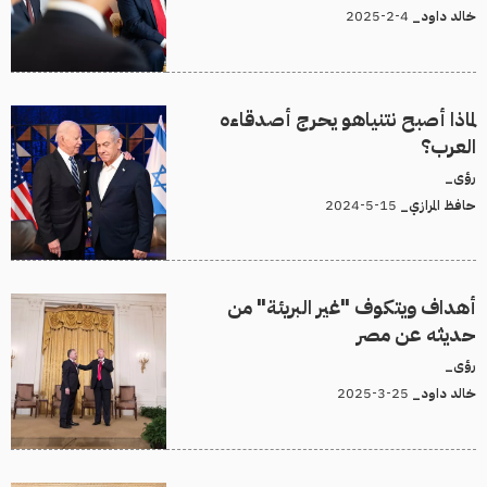
4-2-2025
خالد داود_
لماذا أصبح نتنياهو يحرج أصدقاءه
العرب؟
رؤى_
15-5-2024
حافظ المرازي_
أهداف ويتكوف "غير البريئة" من
حديثه عن مصر
رؤى_
25-3-2025
خالد داود_