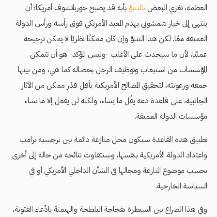
العظمة، تغري البعض
بالتنبؤ
بأنه قد يصبح جورباتشوف أمريكا؛ أن
ينتهي إلى خيار شمشوني يهدم المعبد الأمريكي فوق رأسه ورأس الدولة
العميقة معًا. لكن هذا التنبؤ وإن كان ممكنًا نظريًا لا يمكن ترجيحه
عمليًا، لأن ما سيحدث على الأغلب -وليس المؤكد- هو أن تتمكن
المؤسسات من استيعاب وتوظيف الرجل بخصاله كما هي، ومن بينها
حمقه ورعونته، لتحقيق المصالح الأمريكية بأقل قدْر ممكن من الآثار
الجانبية، على قاعدة دعه يقُل ما يشاء، ولكنه لن يفعل إلا ما تشاء
مؤسسات الدولة العميقة.
تطبيق هذه القاعدة سيكون محل منازعة دائمة بين نرجسية ترامب
واعتداد الدولة الأمريكية بنفسها، وستتفاوت نتائجه من حالة إلى أخرى
بحسب موضوع المنازعة ومجالها في الشأن الداخلي الأمريكي أو في
السياسة الخارجية.
وفي هذا الصراع بين السيطرة بفجاجة البلطجة والهيمنة بادِّعاء الفتونة،