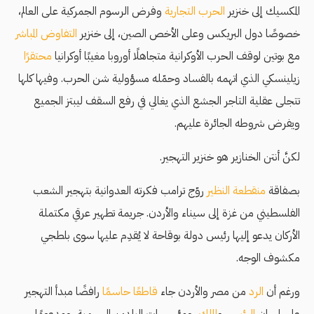
المكسيك إلى خنزير
الحرب التجارية
وفرض الرسوم الجمركية على العالم،
خصوصًا دول البريكس وعلى الأخص الصين، إلى خنزير
التفاوض المباشر
مع بوتين لوقف الحرب الأوكرانية متجاهلًا أوروبا مغيبًا أوكرانيا
محتقرًا
زيلينسكي الذي اتهمه بالفساد وحمّله مسؤولية شن الحرب. وفيها كلها
تتجلى عقلية التاجر الجشع الذي يغالي في رفع السقف ليبتز الجميع
ويفرض شروطه الجائرة عليهم.
لكنَّ أنتن الخنازير هو خنزير التهجير.
بصفاقة
منقطعة النظير
روّج ترامب فكرته العدوانية بتهجير الشعب
الفلسطيني من غزة إلى سيناء والأردن. جريمة تطهير عرقي مكتملة
الأركان يدعو إليها رئيس دولة بوقاحة لا يُقدِم عليها سوى بلطجي
مكشوف الوجه.
ورغم أن
الرد
من مصر والأردن جاء
قاطعًا حاسمًا
رافضًا مبدأ التهجير