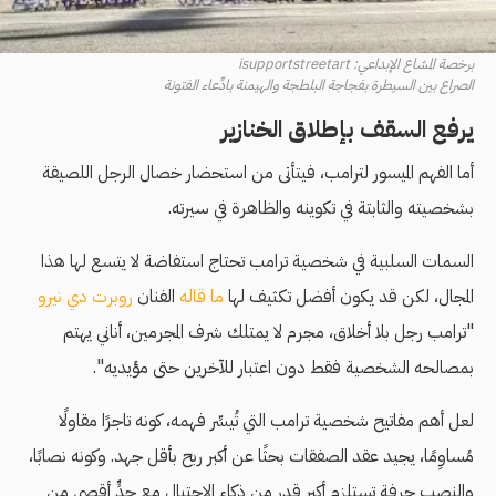
برخصة المشاع الإبداعي: isupportstreetart
الصراع بين السيطرة بفجاجة البلطجة والهيمنة بادِّعاء الفتونة
يرفع السقف بإطلاق الخنازير
أما الفهم الميسور لترامب، فيتأتى من استحضار خصال الرجل اللصيقة
بشخصيته والثابتة في تكوينه والظاهرة في سيرته.
السمات السلبية في شخصية ترامب تحتاج استفاضة لا يتسع لها هذا
المجال، لكن قد يكون أفضل تكثيف لها
ما قاله
الفنان
روبرت دي نيرو
"ترامب رجل بلا أخلاق، مجرم لا يمتلك شرف المجرمين، أناني يهتم
بمصالحه الشخصية فقط دون اعتبار للآخرين حتى مؤيديه".
لعل أهم مفاتيح شخصية ترامب التي تُيسِّر فهمه، كونه تاجرًا مقاولًا
مُساوِمًا، يجيد عقد الصفقات بحثًا عن أكبر ربح بأقل جهد. وكونه نصابًا،
والنصب حرفة تستلزم أكبر قدر من ذكاء الاحتيال مع حدٍّ أقصى من