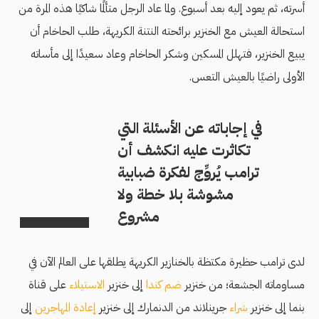
أسرته، ثم يعود إليه بعد أسبوع. ولما عاد الرجل متألمًا شاكيًا هذه المرة من
استحالة العيش مع الخنزير برائحته النتنة الكريهة، طلب الحاخام أن
يبيع الخنزير، فتهلل المسكين وشكر الحاخام وعاد سعيدًا إلى مأساته
الأولى راضيًا بالعيش التعس.
في إجاباته عن الأسئلة التي
تكاثرت عليه انكشف أن
ترامب يُروِّج لفكرة ضبابية
مشوشة بلا خطة ولا
مشروع
لدى ترامب حظيرة مكتظة بالخنازير الكريهة يطلقها على العالم الآن في
مساوماته الجشعة؛ من خنزير
ضم كندا
إلى خنزير
الاستيلاء
على قناة
بنما إلى خنزير
شراء
جرينلاند من الدنمارك إلى خنزير
إعادة المهاجرين
إلى