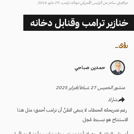
جرافيتي ساخر من الرئيس الأمريكي دونالد ترامب، 29 مايو 2016
خنازير ترامب وقنابل دخانه
رؤى
_
حمدين صباحي
منشور الخميس 27 شباط/فبراير 2025
شارك
رغم تصريحاته الحمقاء، لا ينبغي الظنَّ أن ترامب أحمق؛ مثل هذا
الاستنتاج هو تبسيط مُخِل.