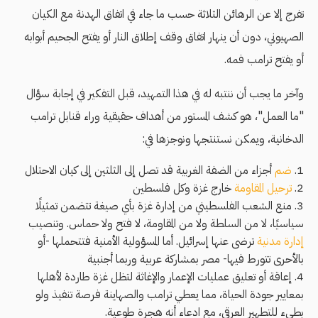
تفرج إلا عن الرهائن الثلاثة حسب ما جاء في اتفاق الهدنة مع الكيان
الصهيوني، دون أن ينهار اتفاق وقف إطلاق النار أو يفتح الجحيم أبوابه
أو يفتح ترامب فمه.
وآخر ما يجب أن ننتبه له في هذا التمهيد، قبل التفكير في إجابة سؤال
"ما العمل"، هو كشف المستور من أهداف حقيقية وراء قنابل ترامب
الدخانية، ويمكن نستنتجها ونوجزها في:
ضم
أجزاء من الضفة الغربية قد تصل إلى الثلثين إلى كيان الاحتلال
ترحيل المقاومة
خارج غزة وكل فلسطين
منع الشعب الفلسطيني من إدارة غزة بأي صيغة تتضمن تمثيلًا
سياسيًا، لا من السلطة ولا من المقاومة، لا فتح ولا حماس. وتنصيب
إدارة مدنية
ترضى عنها إسرائيل. أما المسؤولية الأمنية فتتحملها -أو
بالأحرى تتورط فيها- مصر بمشاركة عربية وربما أجنبية
إعاقة أو تعليق عمليات الإعمار والإغاثة لتظل غزة طاردة لأهلها
بمعايير جودة الحياة، مما يعطي ترامب والصهاينة فرصة تنفيذ ولو
بطيء للتطهير العرقي، مع ادعاء أنه هجرة طوعية.