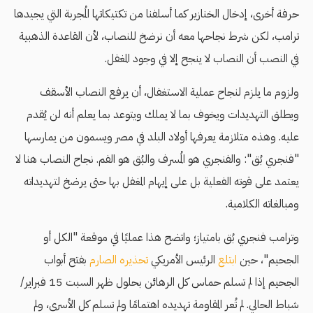
حرفة أخرى، إدخال الخنازير كما أسلفنا من تكتيكاتها المُجربة التي يجيدها
ترامب، لكن شرط نجاحها معه أن نرضخ للنصاب، لأن القاعدة الذهبية
في النصب أن النصاب لا ينجح إلا في وجود المغفل.
ولزوم ما يلزم لنجاح عملية الاستغفال، أن يرفع النصاب الأسقف
ويطلق التهديدات ويخوف بما لا يملك ويتوعد بما يعلم أنه لن يُقدم
عليه. وهذه متلازمة يعرفها أولاد البلد في مصر ويسمون من يمارسها
"فنجري بُق": والفنجري هو المُسرف والبُق هو الفم. نجاح النصاب هنا لا
يعتمد على قوته الفعلية بل على إيهام المغفل بها حتى يرضخ لتهديداته
ومبالغاته الكلامية.
وترامب فنجري بُق بامتياز؛ واتضح هذا عمليًا في موقعة "الكل أو
الجحيم"، حين
ابتلع
الرئيس الأمريكي
تحذيره الصارم
بفتح أبواب
الجحيم إذا لم تسلم حماس كل الرهائن بحلول ظهر السبت 15 فبراير/
شباط الحالي. لم تُعر المقاومة تهديده اهتمامًا ولم تسلم كل الأسرى، ولم