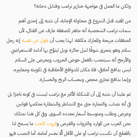
ولكن ما العمل في مواجهة خنازير ترامب وقنابل دخانه؟
من المفيد قبل الشروع في محاولة الإجابة، أن ننتبه إلى إحدى أهم
سمات ترامب الشخصية أنه جاهز للصفقة عازف عن القتال، لأن
الصفقات مربحة والمعارك مكلفة. لهذا يحب أن
يقول عن نفسه
إنه رجل
سلام وهو يتحرق شوقًا لنيل جائزة نوبل ليتوِّج بها أداءه الاستعراضي.
والأرجح أنه سيتجنب بالفعل خوض الحروب ويحرص على السلام
ليس بدافع أخلاقي، فلا مكان للدوافع الأخلاقية في تكوينه ومعاييره،
وإنما بدافع تجاري محض وبحساب الربح والخسارة.
ثم علينا أن ننتبه إلى أن المشكلة الأكبر مع ترامب ليست في كونه تاجرًا بل
في أنه نصاب. والتجارة حتى مع التشاطر والشطارة تحكمها قوانين
وعرض وطلب ومتوسط أسعار تحدده السوق. وفي كل هذا نمتلك
نحن العرب من الموارد والثروات والفرص و
كروت اللعب
ما يسمح لنا
بالقطع أن نكسب ترامب أو على الأقل ألَّا نخسر أمامه. أما النصب فهو