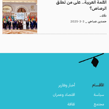
القمة العربية.. على من تطلق
الرصاص؟
رؤى_
3-3-2025
حمدين صباحي _
الأقسام
أخبار وتقارير
سياسة
اقتصاد وعمران
مجتمع
ثقافة