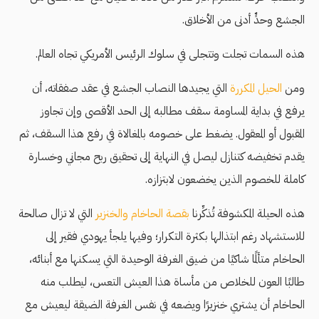
الجشع وحدٍّ أدنى من الأخلاق.
هذه السمات تجلت وتتجلى في سلوك الرئيس الأمريكي تجاه العالم.
ومن
الحيل المكررة
التي يجيدها النصاب الجشع في عقد صفقاته، أن
يرفع في بداية المساومة سقف مطالبه إلى الحد الأقصى وإن تجاوز
المقبول أو المعقول. يضغط على خصومه بالمغالاة في رفع هذا السقف، ثم
يقدم تخفيضه كتنازل ليصل في النهاية إلى تحقيق ربح مجاني وخسارة
كاملة للخصوم الذين يخضعون لابتزازه.
هذه الحيلة المكشوفة تُذكِّرنا
بقصة الحاخام والخنزير
التي لا تزال صالحة
للاستشهاد رغم ابتذالها بكثرة التكرار؛ وفيها يلجأ يهودي فقير إلى
الحاخام متألمًا شاكيًا من ضيق الغرفة الوحيدة التي يسكنها مع أبنائه،
طالبًا العون للخلاص من مأساة هذا العيش التعس، ليطلب منه
الحاخام أن يشتري خنزيرًا ويضعه في نفس الغرفة الضيقة ليعيش مع