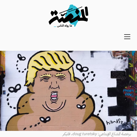
Main
navigation
Secondary
Navigation
برخصة المشاع الإبداعي: doug turetsky، فليكر