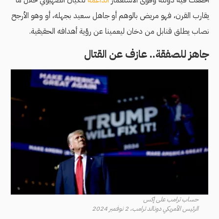
أخفقت فيه دولته وقوى الاستعمار
الداعمة
للكيان الصهيوني خلال ما
يقارب القرن، فهو مريض بالوهم أو جاهل سعيد بجهله، أو وهو الأرجح
نصاب يطلق قنابل من دخان ليعمينا عن رؤية أهدافه الحقيقية.
جاهز للصفقة.. عازف عن القتال
حساب ترامب على إكس
الرئيس الأمريكي دونالد ترامب، 2 نوفمبر 2024