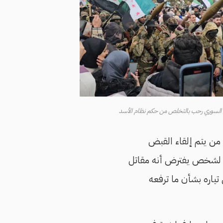
عب السوري رحب بالتخلص من حكم نظام الأسد
 من يتم إلقاء القبض
شخص يفترض أنه مقاتل
تياره بشأن ما ترفعه