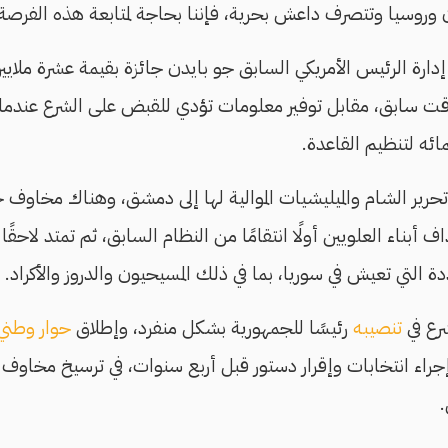
 وروسيا وتتصرف داعش بحرية، فإننا بحاجة لمتابعة هذه الفرصة 
دارة الرئيس الأمريكي السابق جو بايدن جائزة بقيمة عشرة ملايين
وقت سابق، مقابل توفير معلومات تؤدي للقبض على الشرع عندما ك
ائه لتنظيم القاعدة.
رير الشام والميليشيات الموالية لها إلى دمشق، وهناك مخاوف 
اف أبناء العلويين أولًا انتقامًا من النظام السابق، ثم تمتد لاحقًا
دة التي تعيش في سوريا، بما في ذلك المسيحيون والدروز والأكراد.
رع في
تنصيبه
رئيسًا للجمهورية بشكل منفرد، وإطلاق
حوار وطني
جراء انتخابات وإقرار دستور قبل أربع سنوات، في ترسيخ مخاوف 
.