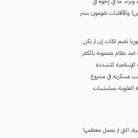
براء. ما في إخوة في
ن) والأقليات تقومون بنشر
ريا تضم المئات إن لم يكن
كة ضد نظام يصمونه بالكفر
 الإسلامية المتشددة
ب عسكرية في مشروع
ه للطائفة العلوية بميليشيات
سية، التي لم يحمل معظمها