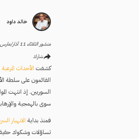
خالد داود
منشور الثلاثاء 11 آذار/مارس 2025
شارك
كشفت
الأحداث المرعبة
ا
القائمون على سلطة الأ
السوريين. إذ انتهت الم
سوى بالهمجية والإرهابي
فمنذ بداية
الانهيار السر
تساؤلات وشكوك حقيقية