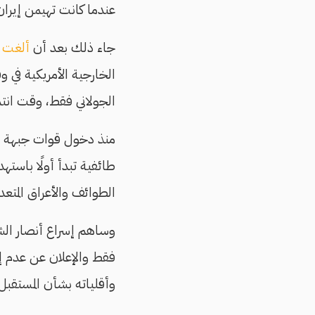
عندما كانت تهيمن إيران
جاء ذلك بعد أن
ألغت
إ
الخارجية الأمريكية في 
الجولاني فقط، وقت انتم
منذ دخول قوات جبهة تح
طائفية تبدأ أولًا باستهد
الطوائف والأعراق المتعد
وساهم إسراع أنصار الش
فقط والإعلان عن عدم إ
وأقلياته بشأن المستقبل