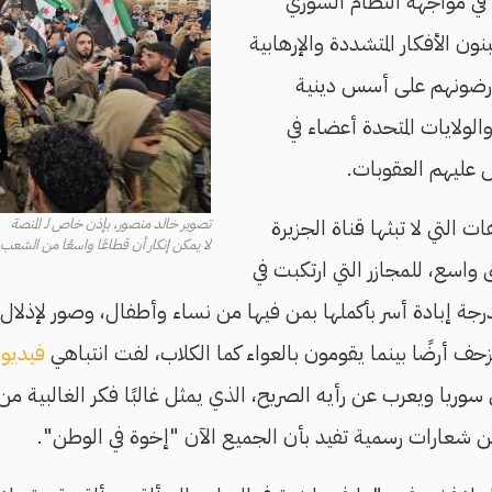
ي مواجهة النظام السوري
بنون الأفكار المتشددة والإرهابية
عارضونهم على أسس دينية
والولايات المتحدة أعضاء في
 عليهم العقوبات.
 التي لا تبثها قناة الجزيرة
تصوير خالد منصور، بإذن خاص لـ المنصة
لا يمكن إنكار أن قطاعًا واسعًا من الش
 واسع، للمجازر التي ارتكبت في
درجة إبادة أسر بأكملها بمن فيها من نساء وأطفال، وصور لإذلال
حف أرضًا بينما يقومون بالعواء كما الكلاب، لفت انتباهي
فيديو
ل
وريا ويعرب عن رأيه الصريح، الذي يمثل غالبًا فكر الغالبية من 
ن شعارات رسمية تفيد بأن الجميع الآن "إخوة في الوطن".