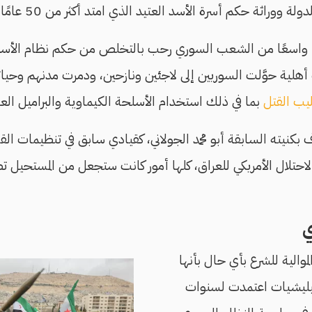
ة ووراثة حكم أسرة الأسد العتيد الذي امتد أكثر من 50 عامًا.
ًا واسعًا من الشعب السوري رحب بالتخلص من حكم نظام الأسد
لية حوَّلت السوريين إلى لاجئين ونازحين، ودمرت مدنهم وحيات
يب القتل
بما في ذلك استخدام الأسلحة الكيماوية والبراميل العمي
ف بكنيته السابقة أبو محمد الجولاني، كقيادي سابق في تنظيمات 
حتلال الأمريكي للعراق، كلها أمور كانت ستجعل من المستحيل تص
ي
والية للشرع بأي حال بأنها
يليشيات اعتمدت لسنوات