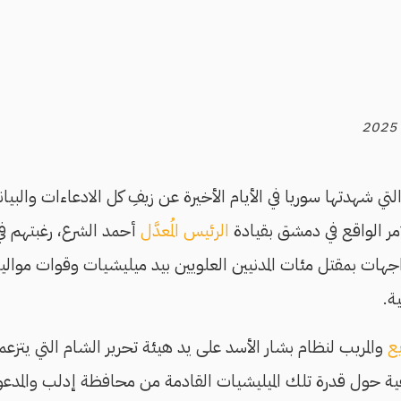
لتي شهدتها سوريا في الأيام الأخيرة عن زيفِ كل الادعاءات والبيان
مر الواقع في دمشق بقيادة
الرئيس المُعدَّل
أحمد الشرع، رغبتهم ف
واجهات بمقتل مئات المدنيين العلويين بيد ميليشيات وقوات موال
ة.
يع
والمريب لنظام بشار الأسد على يد هيئة تحرير الشام التي يتزع
 حول قدرة تلك الميليشيات القادمة من محافظة إدلب والمدعو