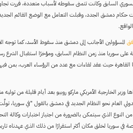
 السوري السابق وكانت تتمنى سقوطه لأسباب متعددة، قررت تجا
 حكام دمشق الجدد، وقبلت التعامل مع الوضع القائم الجديد عل
لواقع.
فق
المسؤولين الأجانب إلى دمشق منذ سقوط الأسد، كما توجه الات
 على سوريا منذ زمن النظام السابق، ومؤخرًا استقبال الشرع رس
القاهرة حيث عقد لقاءات مع عدد من الرؤساء العرب، بمن فيهم
ا وزير الخارجية الأمريكي ماركو روبيو بعد أيام قليلة من توليه منص
لدولي العام نحو النظام الجديد في دمشق بالقول "في سوريا، تول
 في سوريا لخلق مكان أكثر استقرارًا من ذلك الذي عهدناه تاريخ