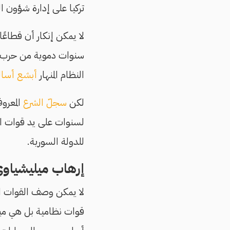
تركيا على إدارة شؤون الدول
لا يمكن إنكار أن قطاع
سنوات دموية من حرب أه
النظام المنهار
أبشع أسال
لكن
سجلّ الشرع
المعرو
لسنوات على يد قوات الا
للدولة السورية.
إرهاب ميليشياو
لا يمكن وصف القوات الم
قوات نظامية بل هي م