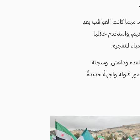
 مهما كانت العواقب بعد
هم، واستخدم خلالها
اء المتفجرة.
القاعدة وداعش، وسجنه
ور قبوله واجهةً جديدةً