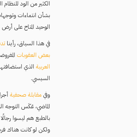
الكثير من الود للنظام
بشأن انتماءات وتوجهات
الوحيد المتاح على أرض ا
في هذا السياق، رأينا
تد
بعض العقوبات
المفروضة
العربية
الذي استضافتها 
السيسي.
وفي
مقابلة صحفية
أجراه
الماضي، عَكَس التوجه ا
ولكن لو كانت هناك فرصة