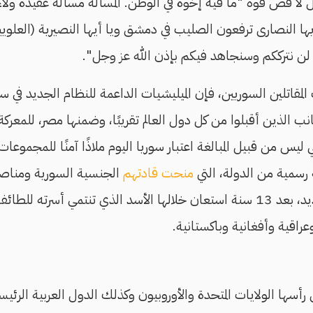
ل لا فض فوه "ما فيه إخوة في الوطن. المسألة مسألة عقيدة ولاء و
يها النصارى ترفعون الصليب في دمشق ويا أيها النصيرية (العلويي
 لن نترككم وسنجاهد فيكم بإذن الله عز وجل".
لمقاتلين السوريين، فإن الميليشيات الداعمة للنظام الجديد في سو
جانب الذين أقبلوا من كل دول العالم تقريبًا، وضمنها مصر، للمعر
ي ليس من قبيل المبالغة اعتبار سوريا اليوم ملاذًا آمنًا للمجموعات
ة رسمية من الدولة، التي
منحت قادتهم
الجنسية السورية ومناص
إنشاء جيش نظامي جديد، بعد 13 سنة استعان خلالها الأسد الذي تنتمي أسرت
راقية وأفغانية وباكستانية.
رأسها الولايات المتحدة والأوروبيون وكذلك الدول العربية الرئي