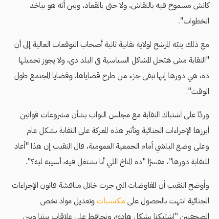
كانش مسموح فيه بالنقاش، ولا حتى بالقعاد، وبين أنه هو بياخد
الخطوات".
مع ذلك ينبّه المرشح لولاية نقابية ثانية أصحاب التوقعات العالية إلى أن
"النقابة مش هتحل المشاكل السياسية في البلد دي، ولا يجوز تحميلها
ده، هي دورها إنها تبقى جزء من طرح قضاياها، وقضايا المجتمع طول
الوقت".
وردًا على اشتباك النقابة مع مجلس النواب بشأن مشروعات قوانين
أبرزها الإجراءات الجنائية وتأثير هذه المعركة على النقابة بشكل عام
وعلى وضع البلشي أمام الجمعية العمومية، قال النقيب إن هذا "أعاد
للنقابة دورها"، مفسرًا "ده المناخ اللي أنا بشتغل فيه، أسيبه ليه؟".
وأوضح النقيب أن المفاوضات التي جرت خلال مناقشة قانون الإجراءات
الجنائية انتهت بالحصول على
مكتسبات
وتعديل مواد تخص
الصحفيين "اشتبكنا بشكل هادئ، ونحافظ على علاقات بيننا وبين