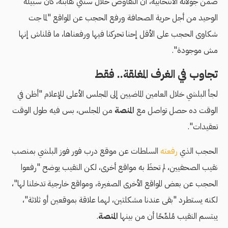
ضمن جولاته الانتخابية،
أن التفاوض خلال سنتَي نقابته، كان سبيله
الوحيد من أجل حرية الصحافة ورفع الحجب عن المواقع "لما جت
شكاوى الحجب على الأقل إحنا تحركنا فيها ورفعناها، ما قلناش إنها
مش موجودة".
تجاوب في الغرف المغلقة.. فقط
لجأ البلشي خلال العامين الماضيين إلى المجلس الأعلى للإعلام "أظن في
الوقت ده حصل تواصل مع
المنصة
من المجلس، بس فيه طول الوقت
تعقيدات".
الحجب الذي
رفعته
السلطات عن موقع درب فور فوز البلشي بمنصب
نقيب الصحفيين، لم تحظَ به مواقع أخرى، لكن النقيب يوضح "رفعوا
الحجب عن بعض المواقع الأخرى الصغيرة، ومواقع خارجية تدخلنا لها"،
لكنه يستطرد "بقى عندنا مشكلتين، لهما علاقة بموقعين أو ثلاثة"،
يبتسم النقيب مُلمِّحًا أن من بينها
المنصة
.