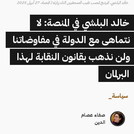
خالد البلشي، المرشح لمنصب نقيب الصحفيين اثناء زيارته لـ المنصة، 27 أبريل 2025
خالد البلشي في المنصة: لا
نتماهى مع الدولة في مفاوضاتنا
ولن نذهب بقانون النقابة لهذا
البرلمان
سياسة
_
صفاء عصام
الدين