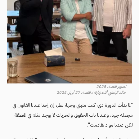
تصوير المنصة، 2025
خالد البلشي أثناء زيارته لـ المنصة، 27 أبريل 2025
"لما بدأت الدورة دي، كنت متبني وجهة نظر، إن إحنا عندنا القانون في
مجمله جيد، وعندنا باب الحقوق والحريات لا يوجد مثله في المنطقة،
لكن عندنا مواد تقادمت".