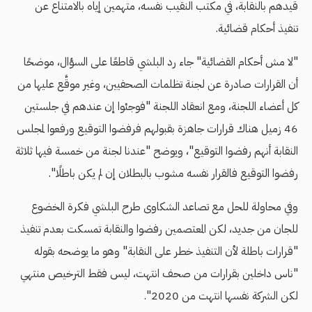
قيدهم بالنقابة، في مكتب النقيب نفسه، متهمين إياه بالامتناع عن
تنفيذ أحكام قضائية.
"لا مش أحكام القضائية" جاء رد البلشي قاطعًا على السؤال، موضحًا
أن القرارات صادرة عن لجنة تظلمات الصحفيين، وغير موقَّع عليها من
كل أعضاء اللجنة، ومع انعقاد اللجنة "فوجئوا إن عندهم في جلستين
46 زميل هناك قرارات جاهزة بقبولهم فرفضوا التوقيع ورفعوا لمجلس
النقابة أنهم رفضوا التوقيع"، ويوضح "عندنا لجنة من خمسة فيها ثلاثة
رفضوا التوقيع فالقرار نفسه مشوب بالبطلان إن لم يكن باطلًا".
وفي محاولة للحل مع تصاعد الشكاوى طرح البلشي فكرة الخضوع
للجان من جديد، لكن المعتصمين رفضوا والنقابة تمسكت بعدم تنفيذ
"قرارات باطلة لأن التنفيذ خطر على النقابة" وهو ما يوضحه بقوله
"ناس داخلين بقرارات من صحف انتهت، ليس فقط الترخيص منتهي
لكن الشركة نفسها انتهت من 2020".