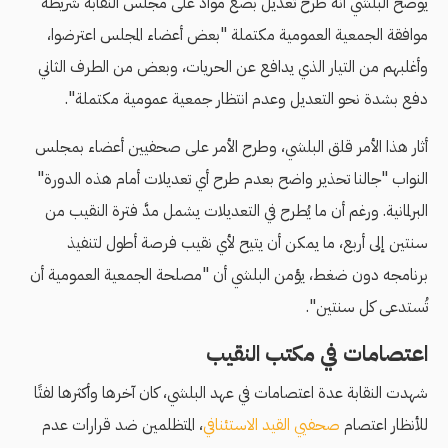
يوضح البلشي أنه طرح تعديل بضع مواد على مجلس النقابة شريطة
موافقة الجمعية العمومية مكتملة "بعض أعضاء المجلس اعترضوا،
وأغلبهم من التيار الذي يدافع عن الحريات، وبعض من الطرف الثاني
دفع بشدة نحو التعديل وعدم انتظار جمعية عمومية مكتملة".
أثار هذا الأمر قلق البلشي، وطرح الأمر على صحفيين أعضاء بمجلس
النواب "جالنا تحذير واضح بعدم طرح أي تعديلات أمام هذه الدورة"
البرلمانية. ورغم أن ما يُطرح في التعديلات يشمل مدَّ فترة النقيب من
سنتين إلى أربع، ما يمكن أن يتيح لأي نقيب فرصة أطول لتنفيذ
برنامجه دون ضغط، يؤمن البلشي أن "مصلحة الجمعية العمومية أن
تُستدعى كل سنتين".
اعتصامات في مكتب النقيب
شهدت النقابة عدة اعتصامات في عهد البلشي، كان آخرها وأكثرها لفتًا
للأنظار اعتصام
صحفيي القيد الاستئناف
ي، المتظلمين ضد قرارات عدم