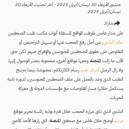
منشور الأربعاء 30 نيسان/أبريل 2025 - آخر تحديث الأربعاء 30
نيسان/أبريل 2025
شارك
على مدار عامين طرقت المواقع المستقلة أبواب مكتب نقيب الصحفيين
خالد البلشي
، من أجل رفع الحجب عنها أو تسهيل التراخيص أو
التفاوض على حقوق الصحفيين المحبوسين والإفراج عنهم. لكن حتى
الآن، ما زالت
المنصة
ومعها مواقع أخرى، محجوبة يتعذر الوصول إليها.
ولا زال الزميل
أشرف عمر
، رسام الكاريكاتير، محبوسًا، بينما يترشح
النقيب الذي وعد بالعمل على ملف الصحفيين المحبوسين، لدورة ثانية
يستكمل خلالها مسار المفاوضات مع مؤسسات الدولة في معركة
الحريات.
البلشي الذي ذاق مرارة الحجب خلال فترة توليه رئاسة تحرير موقع
درب
، أوضح خلال نقاش مع صحفيي
المنصة
، التي زارها الأحد الماضي