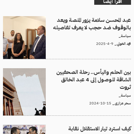
اقرأ أيضا
عبد المحسن سلامة يزور المنصة ويعد
بالوقوف ضد حجب لا يعرف تفاصيله
سياسة_
9-4-2025
محمد الخولي_
بين الحلم واليأس.. رحلة الصحفيين
الشاقة للوصول إلى 4 عبد الخالق
ثروت
سياسة_
15-10-2024
سحر عزازى_
كيف استرد تيار الاستقلال نقابة