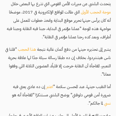
يتحدث البلشي عن مبررات الأمن القومي التي تذرع بها البعض خلال
موجة الحجب الأولى
التي طالت المواقع الإلكترونية في 2017، موضحًا
أنه كان يرأس حينها تحرير موقع البداية واتخذ خطوات للعمل على
مواجهة هذه الموجة "عملنا مؤتمر في البداية، جبنا فيه النقابة وجبنا فيه
أطراف، وبعد كده رحنا عملنا مؤتمر في النقابة".
يشير إلى تحذيره حينها من دفع أثمان غالية نتيجة
هذا الحجب
"قلنا في
ناس هيتشردوا، بخلاف إن ده طبعًا رسالة سيئة جدًا لها علاقة بحرية
التعبير، المفاجأة أن النقابة خرجت إلا قليلًا، العضوين الثلاثة اللي وقفوا
معانا".
أما النقيب حينها، عبد المحسن سلامة "
اعتبر
إن ده عادي يعني فيه
ضرورة أمن قومي دلوقتي" يوضح البلشي مستنكرًا "المفاجأة أنه هو
نسي
لما جالكم".
وحُجِبَ
المنصة
للمرة الأولى إلى جانب عشرات المواقع الأخرى في يوليو/