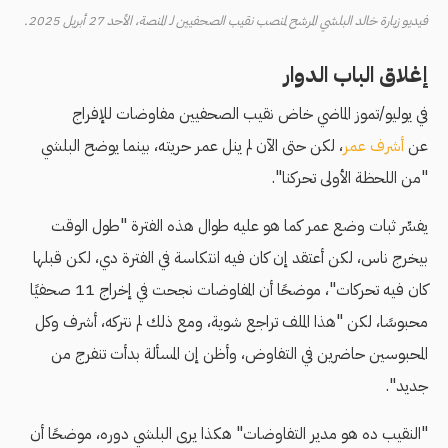
فيديو زيارة خالد البلشي المرشح لمنصب نقيب الصحفيين لـ المنصة، الأحد 27 أبريل 2025.
إغلاق الباب الدوار
في يوليو/تموز الماضي خاض نقيب الصحفيين مفاوضات للإفراج
عن
أشرف عمر
، لكن حتى الآن لم ينل عمر حريته، بينما يوضح البلشي
"من اللحظة الأولى تحركنا".
يفسِّر ثبات وضع عمر كما هو عليه طوال هذه الفترة "طول الوقت
بيخرج ناس، لكن أعتقد إن كان فيه انتكاسة في الفترة دي، لكن قبلها
كان فيه تحركات"، موضحًا أن المفاوضات نجحت في إخراج 11 صحفيًا
محبوسًا، لكن "هذا الملف تراجع شوية، ومع ذلك لم نتركه، أشرف وكل
المحبوسين حاضرين في التفاوض، وأظن إن المسألة بدأت تنفرج من
جديد".
"النقيب ده هو مدير التفاوضات" هكذا يرى البلشي دوره، موضحًا أن