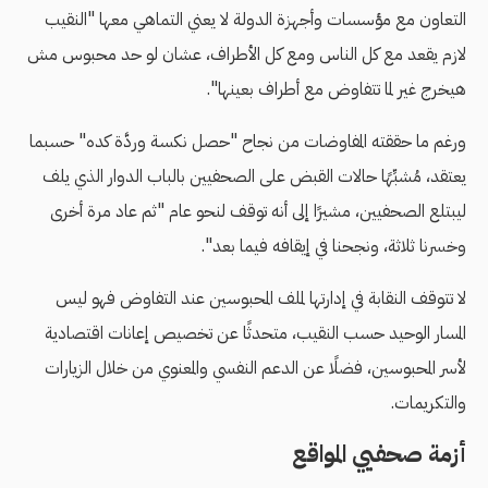
التعاون مع مؤسسات وأجهزة الدولة لا يعني التماهي معها "النقيب
لازم يقعد مع كل الناس ومع كل الأطراف، عشان لو حد محبوس مش
هيخرج غير لما تتفاوض مع أطراف بعينها".
ورغم ما حققته المفاوضات من نجاح "حصل نكسة وردَّة كده" حسبما
يعتقد، مُشبِّهًا حالات القبض على الصحفيين بالباب الدوار الذي يلف
ليبتلع الصحفيين، مشيرًا إلى أنه توقف لنحو عام "ثم عاد مرة أخرى
وخسرنا ثلاثة، ونجحنا في إيقافه فيما بعد".
لا تتوقف النقابة في إدارتها لملف المحبوسين عند التفاوض فهو ليس
المسار الوحيد حسب النقيب، متحدثًا عن تخصيص إعانات اقتصادية
لأسر المحبوسين، فضلًا عن الدعم النفسي والمعنوي من خلال الزيارات
والتكريمات.
أزمة صحفيي المواقع