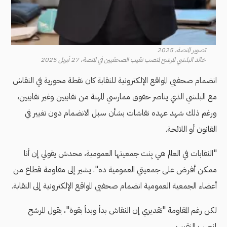
تصوير المنصة، 2025
خالد البلشي المرشح لمنصب نقيب الصحفيين في المنصة، 27 أبريل 2025
انضمام صحفيي المواقع الإلكترونية للنقابة كان نقطة محورية في النقاش
مع البلشي الذي يناصر حقوق ممارسي المهنة من نقابيين وغير نقابيين،
ورغم ذلك شهد عهده نقاشات بشأن سبل الانضمام دون تغيير في
القانون أو اللائحة.
"النقابات في العالم هي بِنت جمعيتها العمومية، محدش يقولي إن أنا
ممكن أفرض على جمعيتي العمومية ده". يشير إلى مقاومة قطاع من
أعضاء الجمعية العمومية انضمام صحفيي المواقع الإلكترونية إلى النقابة.
لكن رغم المقاومة "تقديري إن النقاش بدأ وبدأ بقوة"، يقول المرشح
لمنصب النقيب.