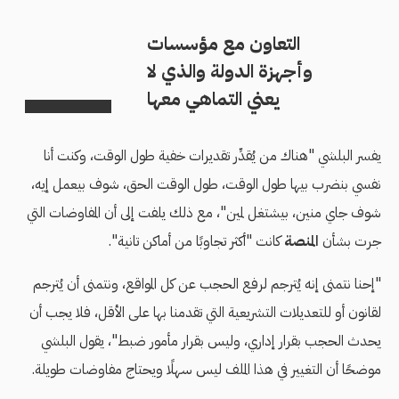
التعاون مع مؤسسات
وأجهزة الدولة والذي لا
يعني التماهي معها
يفسر البلشي "هناك من يُقدِّر تقديرات خفية طول الوقت، وكنت أنا
نفسي بنضرب بيها طول الوقت، طول الوقت الحق، شوف بيعمل إيه،
شوف جاي منين، بيشتغل لمين"، مع ذلك يلفت إلى أن المفاوضات التي
جرت بشأن
المنصة
كانت "أكثر تجاوبًا من أماكن تانية".
"إحنا نتمنى إنه يُترجم لرفع الحجب عن كل المواقع، ونتمنى أن يُترجم
لقانون أو للتعديلات التشريعية التي تقدمنا بها على الأقل، فلا يجب أن
يحدث الحجب بقرار إداري، وليس بقرار مأمور ضبط"، يقول البلشي
موضحًا أن التغيير في هذا الملف ليس سهلًا ويحتاج مفاوضات طويلة.