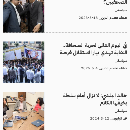
الصحفيين؟
سياسة_
18-3-2023
صفاء عصام الدين_
في اليوم العالمي لحرية الصحافة..
النقابة تهدي تيار الاستقلال فرصة
سياسة_
4-5-2025
صفاء عصام الدين_
خالد البلشي: لا نزال أمام سلطة
يخيفُها الكلام
سياسة_
12-3-2024
محمد نابليون_