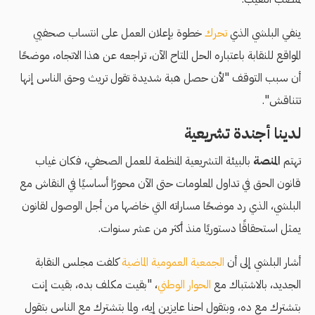
ينفي البلشي الذي
تحرك
خطوة بإعلان العمل على انتساب صحفيي
المواقع للنقابة باعتباره الحل المتاح الآن، تراجعه عن هذا الاتجاه، موضحًا
أن سبب التوقف "لأن حصل هبة شديدة تقول تريث وحق الناس إنها
تتناقش".
لدينا أجندة تشريعية
تهتم
المنصة
بالبيئة التشريعية المنظمة للعمل الصحفي، فكان غياب
قانون الحق في تداول المعلومات حتى الآن محورًا أساسيًا في النقاش مع
البلشي، الذي رد موضحًا مساراته التي خاضها من أجل الوصول لقانون
يمثل استحقاقًا دستوريًا منذ أكثر من عشر سنوات.
أشار البلشي إلى أن
الجمعية العمومية الماضية
كلفت مجلس النقابة
الجديد، بالاشتباك مع
الحوار الوطني
، "بقيت مكلف بده، بقيت إنت
بتشترك مع ده، وبتقول احنا عايزين إيه، ولما بتشترك مع الناس بتقول