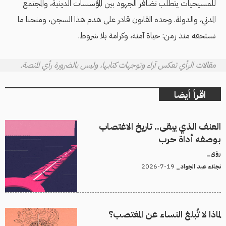
للمسيحيات يتطلب تضافر الجهود بين المؤسسات الدينية، والمجتمع
المدني، والدولة. وحده القانون قادر على هدم هذا السجن، ومنحنا ما
نستحقه منذ زمن: حياة آمنة، وكرامة بلا شروط.
مقالات الرأي تعكس آراء وتوجهات كتابها، وليس بالضرورة رأي المنصة.
اقرأ أيضا
العنف الذي يبقى.. تاريخ الاغتصاب
بوصفه أداة حرب
رؤى_
19-7-2026
نجلاء عبد الجواد_
لماذا لا تُبلغ النساء عن المغتصب؟