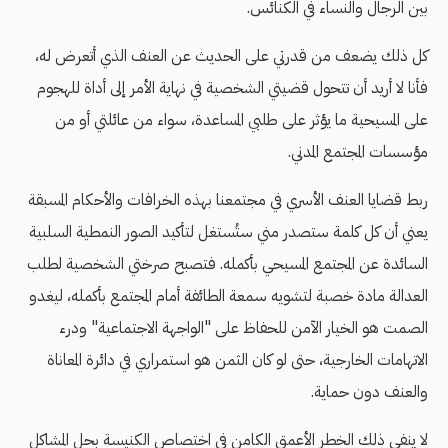
بين الرجال والنساء في الكنائس.
كل ذلك يضعف من قدرتي على الحديث عن العنف الذي أتعرض له،
فأنا لا أريد أن تتحول قضيتي الشخصية في نهاية الأمر إلى أداة للهجوم
على المسيحية ما يؤثر على طلبي المساعدة، سواء من عائلتي أو من
مؤسسات المجتمع المدني.
ربط قضايا العنف الأسري في مجتمعنا بهذه الخرافات والأحكام المسبقة
يعني أن كل كلمة ستصدر مني ستُستغل لتأكيد الصور النمطية السلبية
السائدة عن المجتمع المسيحي بأكمله. فتصبح صرختي الشخصية لطلب
العدالة مادة خصبة لتشويه سمعة الطائفة أمام المجتمع بأكمله، ليغدو
الصمت هو الخيار الآمن للحفاظ على "الواجهة الاجتماعية" ودرء
الاتهامات الخارجية، حتى لو كان الثمن هو استمراري في دائرة المعاناة
والعنف دون حماية.
لا ينفي ذلك الخطر الأعمق الكامن في اختصاص الكنيسة بحل المشاكل