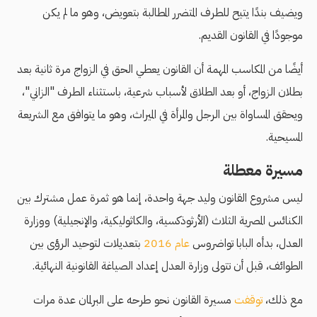
ويضيف بندًا يتيح للطرف المتضرر المطالبة بتعويض، وهو ما لم يكن
موجودًا في القانون القديم.
أيضًا من المكاسب المهمة أن القانون يعطي الحق في الزواج مرة ثانية بعد
بطلان الزواج، أو بعد الطلاق لأسباب شرعية، باستثناء الطرف "الزاني"،
ويحقق المساواة بين الرجل والمرأة في الميراث، وهو ما يتوافق مع الشريعة
المسيحية.
مسيرة معطلة
ليس مشروع القانون وليد جهة واحدة، إنما هو ثمرة عمل مشترك بين
الكنائس المصرية الثلاث (الأرثوذكسية، والكاثوليكية، والإنجيلية) ووزارة
العدل، بدأه البابا تواضروس
عام 2016
بتعديلات لتوحيد الرؤى بين
الطوائف، قبل أن تتولى وزارة العدل إعداد الصياغة القانونية النهائية.
مع ذلك،
توقفت
مسيرة القانون نحو طرحه على البرلمان عدة مرات