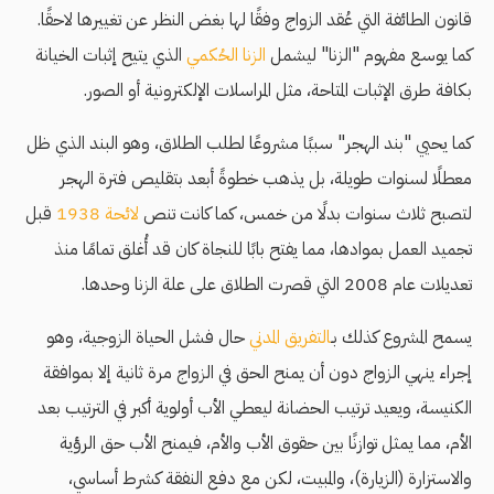
قانون الطائفة التي عُقد الزواج وفقًا لها بغض النظر عن تغييرها لاحقًا.
كما يوسع مفهوم "الزنا" ليشمل
الزنا الحُكمي
الذي يتيح إثبات الخيانة
بكافة طرق الإثبات المتاحة، مثل المراسلات الإلكترونية أو الصور.
كما يحيي "بند الهجر" سببًا مشروعًا لطلب الطلاق، وهو البند الذي ظل
معطلًا لسنوات طويلة، بل يذهب خطوةً أبعد بتقليص فترة الهجر
لتصبح ثلاث سنوات بدلًا من خمس، كما كانت تنص
لائحة 1938
قبل
تجميد العمل بموادها، مما يفتح بابًا للنجاة كان قد أُغلق تمامًا منذ
تعديلات عام 2008 التي قصرت الطلاق على علة الزنا وحدها.
يسمح المشروع كذلك بـ
التفريق المدني
حال فشل الحياة الزوجية، وهو
إجراء ينهي الزواج دون أن يمنح الحق في الزواج مرة ثانية إلا بموافقة
الكنيسة، ويعيد ترتيب الحضانة ليعطي الأب أولوية أكبر في الترتيب بعد
الأم، مما يمثل توازنًا بين حقوق الأب والأم، فيمنح الأب حق الرؤية
والاستزارة (الزيارة)، والمبيت، لكن مع دفع النفقة كشرط أساسي،