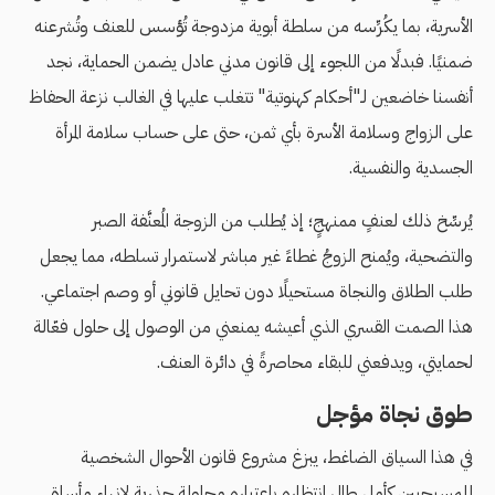
الأسرية، بما يكُرِّسه من سلطة أبوية مزدوجة تُؤسس للعنف وتُشرعنه
ضمنيًا. فبدلًا من اللجوء إلى قانون مدني عادل يضمن الحماية، نجد
أنفسنا خاضعين لـ"أحكام كهنوتية" تتغلب عليها في الغالب نزعة الحفاظ
على الزواج وسلامة الأسرة بأي ثمن، حتى على حساب سلامة المرأة
الجسدية والنفسية.
يُرسِّخ ذلك لعنفٍ ممنهجٍ؛ إذ يُطلب من الزوجة المُعنَّفة الصبر
والتضحية، ويُمنح الزوجُ غطاءً غير مباشر لاستمرار تسلطه، مما يجعل
طلب الطلاق والنجاة مستحيلًا دون تحايل قانوني أو وصم اجتماعي.
هذا الصمت القسري الذي أعيشه يمنعني من الوصول إلى حلول فعّالة
لحمايتي، ويدفعني للبقاء محاصرةً في دائرة العنف.
طوق نجاة مؤجل
في هذا السياق الضاغط، يبزغ مشروع قانون الأحوال الشخصية
للمسيحيين كأمل طال انتظاره باعتباره محاولة جذرية لإنهاء مأساة