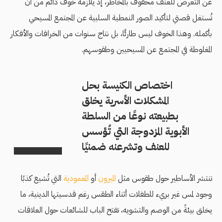
عن التعرض للعنف محفوف بالمخاطر، إذ يلازمه خوف دائم من أن
تُستغل قصتي لتأكيد الصور النمطية السلبية عن المجتمع المسيحي
بأكمله. وهذا الخوف ليس طارئًا، بل نتاج سنوات من الخرافات والأفكار
المغلوطة في المجتمع عن المسيحيين وطقوسهم.
اختصاص الكنيسة بحل
المشكلات الأسرية يخلق
بطبيعته نوعًا من السلطة
الأبوية المزدوجة التي تُؤسس
للعنف وتشرعنه ضمنيًا
تنتشر الأساطير حول طقوس مثل
الميرون
أو
المعمودية
التي تُشيع كذبًا
وجود لمس غير بريء للطفلات أثناء الطقس رغم قدسيتها الدينية، ما
يخلق بيئةً من الوصم والتشويه، تفتح الباب للشائعات حول العلاقات