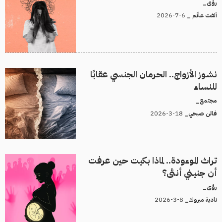
رؤى_
6-7-2026
ألفت علاّم _
نشوز الأزواج.. الحرمان الجنسي عقابًا
للنساء
مجتمع_
18-3-2026
فاتن صبحي_
تراث الموءودة.. لماذا بكيت حين عرفت
أن جنيني أنثى؟
رؤى_
8-3-2026
نادية مبروك_