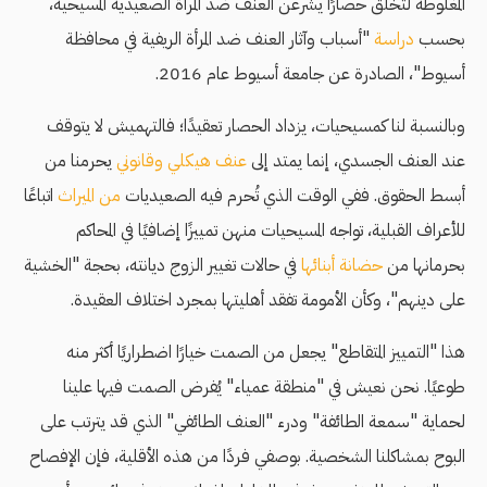
المغلوطة لتخلق حصارًا يشرعن العنف ضد المرأة الصعيدية المسيحية،
بحسب
دراسة
"أسباب وآثار العنف ضد المرأة الريفية في محافظة
أسيوط"، الصادرة عن جامعة أسيوط عام 2016.
وبالنسبة لنا كمسيحيات، يزداد الحصار تعقيدًا؛ فالتهميش لا يتوقف
عند العنف الجسدي، إنما يمتد إلى
عنف هيكلي وقانوني
يحرمنا من
أبسط الحقوق. ففي الوقت الذي تُحرم فيه الصعيديات
من الميراث
اتباعًا
للأعراف القبلية، تواجه المسيحيات منهن تمييزًا إضافيًا في المحاكم
بحرمانها من
حضانة أبنائها
في حالات تغيير الزوج ديانته، بحجة "الخشية
على دينهم"، وكأن الأمومة تفقد أهليتها بمجرد اختلاف العقيدة.
هذا "التمييز المتقاطع" يجعل من الصمت خيارًا اضطراريًا أكثر منه
طوعيًا. نحن نعيش في "منطقة عمياء" يُفرض الصمت فيها علينا
لحماية "سمعة الطائفة" ودرء "العنف الطائفي" الذي قد يترتب على
البوح بمشاكلنا الشخصية. بوصفي فردًا من هذه الأقلية، فإن الإفصاح