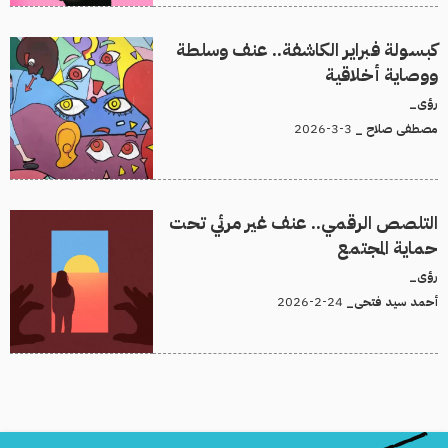
كبسولة فبراير الكاشفة.. عنف وسلطة
ووصاية أخلاقية
رؤى_
3-3-2026
مصطفى صلاح _
التلصص الرقمي.. عنف غير مرئي تحت
حماية المجتمع
رؤى_
24-2-2026
أحمد سيد فتحى_