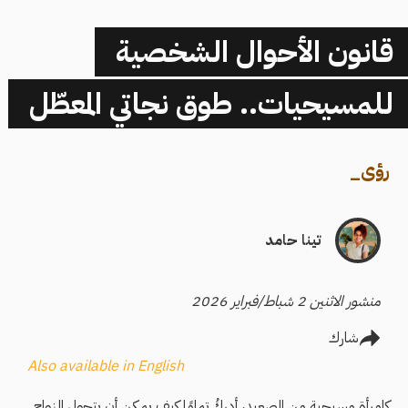
قانون الأحوال الشخصية
للمسيحيات.. طوق نجاتي المعطّل
رؤى
_
تينا حامد
منشور الاثنين 2 شباط/فبراير 2026
شارك
Also available in English
كامرأة مسيحية من الصعيد، أدركُ تمامًا كيف يمكن أن يتحول الزواج