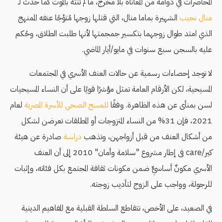
المحاصرات في دوامة من المعاناة بلا مخرج، ما لم تنته بالموت كما حدث لـ
منال نجيب
الشهيرة بماما منال، التي قتلها زوجها مُتوِّجًا عنفه الممنهج
الذي امتد طوال زوجهما بتكسير جمجمتها لأنها طلبت الطلاق، وحُكم
عليه بالسجن سبع سنوات في مايو/أيار الماضي.
لا توجد إحصاءات رسمية عن حالات العنف الأسري في المجتمعات
المسيحية، لكن الأرقام العامة تمثل مؤشرًا قويًا على أن النساء المسيحيات
لسن بمنأى عن هذه الظاهرة. وفقًا
للمسح الصحي للأسرة المصرية
لعام
2021، فإن 31% من النساء المتزوجات أو المطلقات تعرضن لشكل
من أشكال العنف من قبل أزواجهن، وتذهب
دراسة
صادرة عن هيئة
كير/care فى إطار مشروع "سلامة وأمان" 2010 إلى أن العنف
الأسري مكونٌ أساسيٌّ ضمن مكونات ثقافة المجتمع بكل فئاته، وإثبات
للرجولة، وواجب على الزوج لتأديب زوجته.
في الصعيد، على الأخص، تتقاطع السلطة القبلية مع المفاهيم الدينية