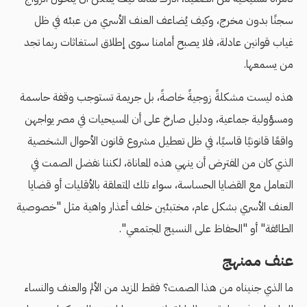
سجنًا بدون مخرج، وكيف يُضاعف العنف الأسري من عبئه في ظل
غياب قوانين عادلة، فلا يصبح أمامنا سوى إطلاق استغاثات ربما تجد
من يسمعها.
هذه ليست مشكلةً زوجيةً خاصةً، بل جريمة تستوجب وقفة حاسمة
ومسؤولية جماعية، ودليل صارخ على أن المسيحيات في مصر يواجهن
واقعًا قانونيًا قاسيًا، في ظل تعطيل مشروع قانون الأحوال الشخصية
الذي كان من المفترض أن ينهي هذه المعاناة، لكننا نفضل الصمت في
التعامل مع القضايا الحساسة، سواء تلك المتعلقة بالأقليات أو قضايا
العنف الأسري بشكل عام، مختبئين خلف أعذار واهية مثل "خصوصية
الطائفة" أو "الحفاظ على النسيج المجتمعي".
عنف ممنهج
ما الذي جنيناه من هذا الصمت؟ فقط المزيد من الألم والعنف والنساء