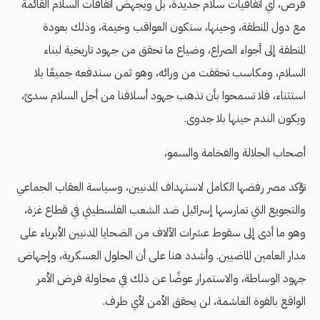
فرص، أي اتفاقيات سلام جديدة، بل ويجهض اتفاقات السلام القائمة
مع دول المنطقة، وحينها، ستكون العواقب وخيمة، وذلك بعودة
المنطقة إلى أجواء الصراع، وضياع ما تحقق من جهود تاريخية لبناء
السلام، ومكاسب تحققت من ورائه، وهو ثمن سندفعه جميعًا بلا
استثناء، فلا تسمحوا بأن تذهب جهود أسلافنا من أجل السلام سدىً،
ويكون الندم حينها بلا جدوى.
أصحاب الجلالة والفخامة والسمو،
تؤكد مصر رفضها الكامل لاستهداف المدنيين، وسياسة العقاب الجماعي
والتجويع التي تمارسها إسرائيل ضد الشعب الفلسطيني في قطاع غزة،
وهو ما أدى إلى سقوط عشرات الآلاف من الضحايا المدنيين الأبرياء على
مدار العامين الماضيين. وأشدد هنا على أن الحلول العسكرية، وإجهاض
جهود الوساطة، والاستمرار عوضًا عن ذلك في محاولة فرض الأمر
الواقع بالقوة الغاشمة، لن يحقق الأمن لأي طرف.