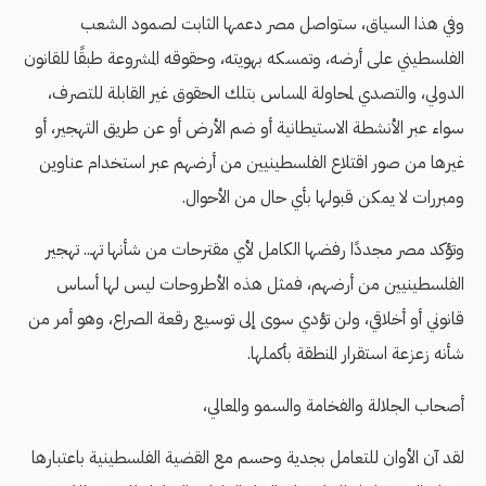
وفي هذا السياق، ستواصل مصر دعمها الثابت لصمود الشعب
الفلسطيني على أرضه، وتمسكه بهويته، وحقوقه المشروعة طبقًا للقانون
الدولي، والتصدي لمحاولة المساس بتلك الحقوق غير القابلة للتصرف،
سواء عبر الأنشطة الاستيطانية أو ضم الأرض أو عن طريق التهجير، أو
غيرها من صور اقتلاع الفلسطينيين من أرضهم عبر استخدام عناوين
ومبررات لا يمكن قبولها بأي حال من الأحوال.
وتؤكد مصر مجددًا رفضها الكامل لأي مقترحات من شأنها تهـ.. تهجير
الفلسطينيين من أرضهم، فمثل هذه الأطروحات ليس لها أساس
قانوني أو أخلاقي، ولن تؤدي سوى إلى توسيع رقعة الصراع، وهو أمر من
شأنه زعزعة استقرار المنطقة بأكملها.
أصحاب الجلالة والفخامة والسمو والمعالي،
لقد آن الأوان للتعامل بجدية وحسم مع القضية الفلسطينية باعتبارها