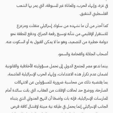
في غزة، وإنهاء الحرب، والمعاناة غير المسبوقة، التي يمر بها الشعب
الفلسطيني الشقيق.
كما أحذر من أن ما نشهده من سلوك إسرائيلي منفلت ومزعزع
للاستقرار الإقليمي من شأنه توسيع رقعة الصراع، ودفع المنطقة نحو
دوامة خطيرة من التصعيد، وهو ما لا يمكن القبول به أو السكوت عنه.
أصحاب الجلالة والفخامة والسمو،
بينما تدعو مصر المجتمع الدولي إلى تحمل مسؤوليته الأخلاقية والقانونية
لضمان عدم تكرار هذه الاعتداءات، وإنهاء الحرب الإسرائيلية الغاشمة،
بما يقتضيه ذلك من محاسبة ضرورية للمسؤولين عن الانتهاكات
الصارخة، ووضع حد لحالات الإفلات من العقاب، التي باتت سائدة أمام
الممارسات الإسرائيلية، فإنه بات واضحًا أن النهج العدواني الذي يتبناه
الجانب الإسرائيلي إنما يحمل في طياته نية مبيتة لإفشال كافة فرص