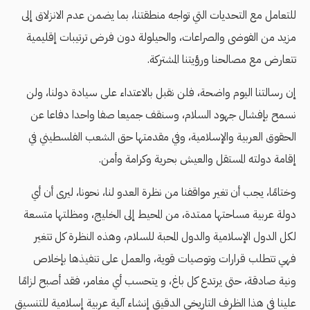
للتعامل مع التحديات التي تواجه منطقتنا، بما يضمن عدم الانزلاق إلى
مزيد من الفوضى والصراعات، والحيلولة دون فرض ترتيبات إقليمية
تتعارض مع مصالحنا ورؤيتنا المشتركة.
إن رسالتنا اليوم واضحة، فلن نقبل بالاعتداء على سيادة دولنا، ولن
نسمح بإفشال جهود السلام، وسنقف جميعا صفا واحدا دفاعا عن
الحقوق العربية والإسلامية، وفي مقدمتها حق الشعب الفلسطيني في
إقامة دولته المستقل والعيش بحرية وكرامة وأمن.
وختامًا، يجب أن تغير مواقفنا من نظرة العدو لنا، نحونا، ليرى أن أي
دولة عربية مساحتها ممتدة، من المحيط إلى الخليج، ومظلتها متسعة
لكل الدول الإسلامية والدول المحبة للسلام، وهذه النظرة كل تتغير
فهي تتطلب قرارات وتوصيات قوية، والعمل على تنفيذها بإخلاص
ونية صادقة، حتى يرتدع كل باغ، و يتحسب أي مغامر، فقد أصبح لزامًا
علينا في هذا الظرف التاريخي الدقيق إنشاء آلية عربية إسلامية للتنسيق