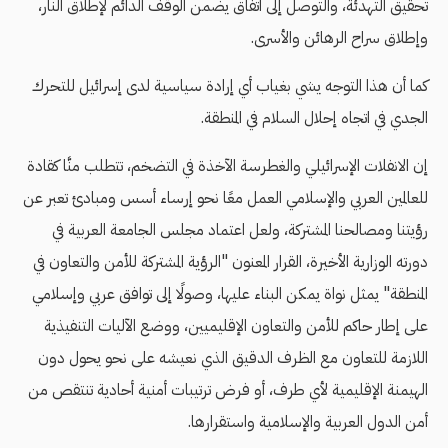
تحقيق التهدئة، والتوصل إلى اتفاق يضمن الوقف الدائم لإطلاق النار،
وإطلاق سراح الرهائن والأسرى.
كما أن هذا التوجه يشي بغياب أي إرادة سياسية لدى إسرائيل للتحرك
الجدي في اتجاه إحلال السلام في المنطقة.
إن الانفلات الإسرائيلي والغطرسة الآخذة في التضخم، تتطلب منَّا كقادة
للعالمين العربي والإسلامي العمل معًا نحو إرساء أسس ومبادئ تعبر عن
رؤيتنا ومصالحنا المشتركة، ولعل اعتماد مجلس الجامعة العربية في
دورته الوزارية الأخيرة، القرار المعنون "الرؤية المشتركة للأمن والتعاون في
المنطقة" يمثل نواة يمكن البناء عليها، وصولًا إلى توافق عربي وإسلامي
على إطار حاكم للأمن والتعاون الإقليميين، ووضع الآليات التنفيذية
اللازمة للتعاون مع الظرف الدقيق الذي نعيشه على نحو يحول دون
الهيمنة الإقليمية لأي طرف، أو فرض ترتيبات أمنية أحادية تنتقص من
أمن الدول العربية والإسلامية واستقرارها.