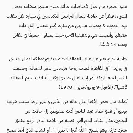
تبدو الصورة من خلال قصاصات جرائد صلاح عيسي مختلفة بعض
الشيء، فنقرأ عن حادثة لعمال التراحيل المتكدسين في سيارة نقل تنقلب
بهم ليموت 9 ويصاب عشرين من بينهم قمر شعبان، التي مات
شقيقها وأصيبت هي وشقيقها الآخر، حيث يعملون جميعًا في مقابل
يومية 14 قرشًا.
حادثة أخري تعبر عن غياب العدالة الاجتماعية نوردها كما ينقلها عيسى
في روايته: "في القاهرة قصت زوجة مهندس شعر الشغالة، وصنعت
لنفسها منه باروكة. أمر إسماعيل حمدي وكيل النيابة بتسليم الشغالة
لأهلها". (الأخبار-9 يونيو/حزيران 1970)
كذلك تدل بعض الأخبار على حالة من اليأس والقهر، ربما بسبب هزيمة
يونيو، أو قمع نظام عبد الناصر، أدت ضغوطها إلى حالات من
الجنون. مثل الشاب الذي ألقي نفسه من نافذة الدور الرابع بفندق
شبرد عاريًا، وهو يصيح: "الله أكبر! أنا طرزان". أو الشاب الذي أخذ يصيح