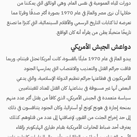
دورات المياه العمومية في نفس العام. وهي الوثائق التي يمكننا من
خلالها أن نرى مصر والعالم في عام 1970 بصورة أكثر صدقًا وقربًا مما
تعرضه لنا كتابات التاريخ الرسمي والأفلام السينمائية، التي كثيرًا ما تصنع
تاريخًا متخيلًا يظن من يقرأه أنه كان الواقع.
دواعش الجيش الأمريكي
يبدو العالم في عام 1970 مليئًا بالقسوة، كانت أمريكا تحتل فيتنام، وربما
فاقت جرائم القتل والتعذيب والاغتصاب التي يمارسها الجنود
الأمريكيون في فظاعتها جرائم تنظيم الدولة الإسلامية، والتي يدعي
البعض أنها غير مسبوقة في بشاعتها. كان القتل المعتاد للفيتناميين
سياسة متعمدة في الجيش الأمريكي، الذي كافأ من يقتل أكبر عدد منهم
بمنحه إجازة في هونج كونج أو أستراليا، وكان الجنود يتنافسون في ذلك
إلى حد إخراج الجثث من القبور، ﻹضافتها إلى عدد من قتلوهم. كذلك
يعترف أحد ضباط المخابرات الأمريكية بقيام طياري الهليكوبتر بإلقاء