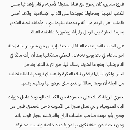
قارئ متدين، كان يخرج مع فتاة صديقة لأسرته، وقام بإهدائها بعض
الكتب الدينية، ومحاولة تعويدها على الآداب الإسلامية، ولكنه أحس
بالذنب، على الرغم من أنه لم يحدث بينهما شيء. وأجابته لجنة الفتوي
بحرمة الخلوة بين الرجل والمرأة، وبضرورة مقاطعة الفتاة.
على الجانب الآخر تبعث الفتاة المسيحية، إيزيس من شبرا، برسالة لمجلة
آخر ساعة، في 25 يونيو 1968، لتحكي مشكلتها بعد أن رأت ملاكًا في
المنام يقبلها، وهو ما اعتبرته رسالة لها، حتي تترك الدنيا وتدخل
الدير، ولكن أسرتها ترفض تلك الفكرة وترغب في تزويجها، لذلك تطلب
من المجلة أن توجه رسالة لوالدتها حتى تترفق بها وتتفهم رغبتها.
تحتوي الرواية كذلك على مجموعة من الكتابات الموجودة داخل دورات
المياه العمومية، والتي تمثل تعبيرًا عن المكبوت داخل المجتمع، فبين من
يوصي بأبو دومة صاحب جلسات المزاج والفرفشة بجوار كلوت بك،
ومن يبحث عن شقة تكون بها دورة مياه خاصة وليست مشتركة،