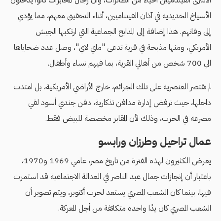
الأسرى الفيتناميين أحياءً من الطائرات، وأن رجال المخابرات كانوا يدخلون
الأسياخ الحديدية في آذان الفيتناميين، أثناء التحقيق معهم، مما يؤدي
إلى وفاتهم. هذا إضافة إلى المذابح الجماعية التي ارتكبها الجيش
اﻷمريكي، ومنها مذبحة في قرية تدعى "ماي لاي"، وصل عدد ضحاياها
الي 700 شخص من أهالي القرية، بما فيهم نساء وأطفال.
لم تقتصر العنصرية على تلك الجرائم، خارج اﻷراضي اﻷمريكية، بل امتدت
داخلها، حيث ترفض إدارة مدافن تذكارية، دفن جندي أسود لقي
مصرعه في الحرب، وذلك لأن المقابر مخصصة للبيض فقط.
عمال تراحيل وطرزان ورابسو
يعرض الكثيرون لهذه الفترة من تاريخ مصر، عامي 1969 و1970،
باعتبار أن إنجازات جمال عبد الناصر في العدالة الاجتماعية قد استمرت
فيها، بينما كان الشعب المصري يستعد لحرب أكتوبر، ويتم تصوير أن
الشعب المصري كان يدًا واحدة متكاتفة من أجل المعركة.