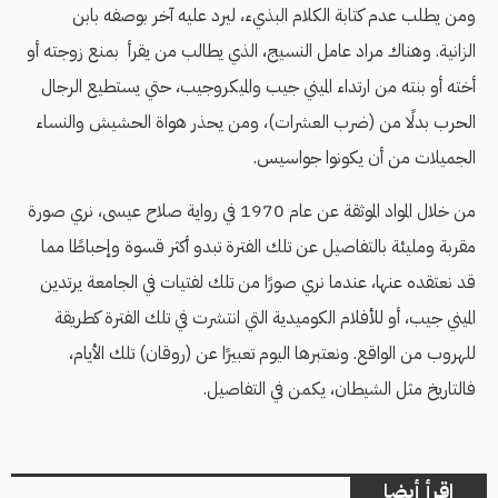
ومن يطلب عدم كتابة الكلام البذيء، ليرد عليه آخر بوصفه بابن
الزانية. وهناك مراد عامل النسيج، الذي يطالب من يقرأ بمنع زوجته أو
أخته أو بنته من ارتداء الميني جيب والميكروجيب، حتي يستطيع الرجال
الحرب بدلًا من (ضرب العشرات)، ومن يحذر هواة الحشيش والنساء
الجميلات من أن يكونوا جواسيس.
من خلال المواد الموثقة عن عام 1970 في رواية صلاح عيسى، نري صورة
مقربة ومليئة بالتفاصيل عن تلك الفترة تبدو أكثر قسوة وإحباطًا مما
قد نعتقده عنها، عندما نري صورًا من تلك لفتيات في الجامعة يرتدين
الميني جيب، أو للأفلام الكوميدية التي انتشرت في تلك الفترة كطريقة
للهروب من الواقع. ونعتبرها اليوم تعبيرًا عن (روقان) تلك الأيام،
فالتاريخ مثل الشيطان، يكمن في التفاصيل.
اقرأ أيضا