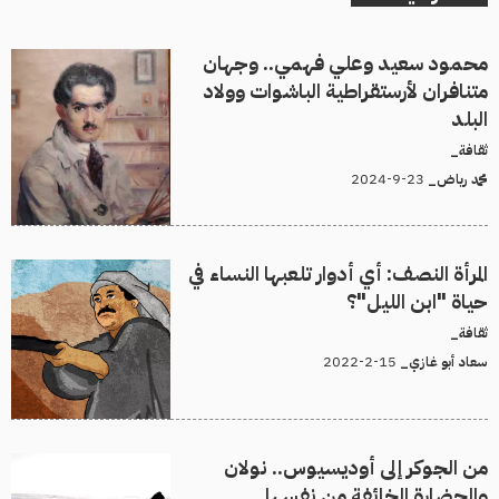
محمود سعيد وعلي فهمي.. وجهان
متنافران لأرستقراطية الباشوات وولاد
البلد
ثقافة_
23-9-2024
محمد رياض_
المرأة النصف: أي أدوار تلعبها النساء في
حياة "ابن الليل"؟
ثقافة_
15-2-2022
سعاد أبو غازي_
من الجوكر إلى أوديسيوس.. نولان
والحضارة الخائفة من نفسها