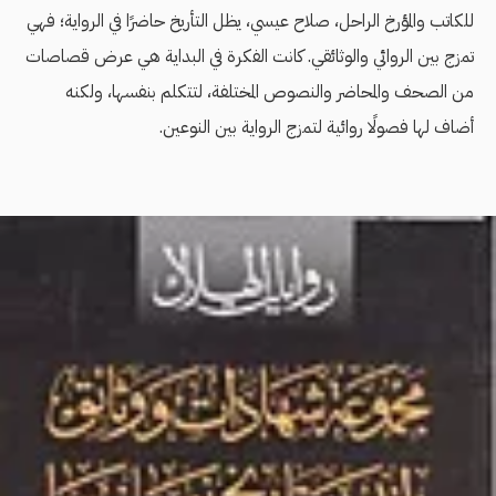
للكاتب والمؤرخ الراحل، صلاح عيسي، يظل التأريخ حاضرًا في الرواية؛ فهي
تمزج بين الروائي والوثائقي. كانت الفكرة في البداية هي عرض قصاصات
من الصحف والمحاضر والنصوص المختلفة، لتتكلم بنفسها، ولكنه
أضاف لها فصولًا روائية لتمزج الرواية بين النوعين.