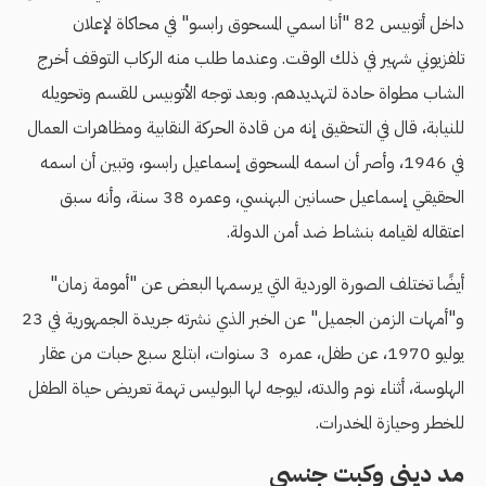
داخل أتوبيس 82 "أنا اسمي المسحوق رابسو" في محاكاة لإعلان
تلفزيوني شهير في ذلك الوقت. وعندما طلب منه الركاب التوقف أخرج
الشاب مطواة حادة لتهديدهم. وبعد توجه الأتوبيس للقسم وتحويله
للنيابة، قال في التحقيق إنه من قادة الحركة النقابية ومظاهرات العمال
في 1946، وأصر أن اسمه المسحوق إسماعيل رابسو، وتبين أن اسمه
الحقيقي إسماعيل حسانين البهنسي، وعمره 38 سنة، وأنه سبق
اعتقاله لقيامه بنشاط ضد أمن الدولة.
أيضًا تختلف الصورة الوردية التي يرسمها البعض عن "أمومة زمان"
و"أمهات الزمن الجميل" عن الخبر الذي نشرته جريدة الجمهورية في 23
يوليو 1970، عن طفل، عمره 3 سنوات، ابتلع سبع حبات من عقار
الهلوسة، أثناء نوم والدته، ليوجه لها البوليس تهمة تعريض حياة الطفل
للخطر وحيازة المخدرات.
مد ديني وكبت جنسي