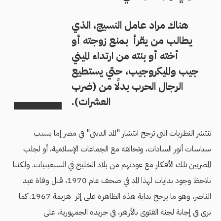
هناك مراد عامل النسيج، الذي
يطالب من يقرأ بمنع زوجته أو
أخته أو بنته من ارتداء الميني
جيب والميكروجيب، حتي يستطيع
الرجال الحرب بدلًا من (ضرب
العشرات).
تنتشر النظريات التي ترجح انتشار "المد الديني" في مصر إما بسبب
سياسات أنور السادات، وتحالفه مع الجماعات الإسلامية، أو لجلب
المصريين تلك الأفكار مع عودتهم من بلاد الخليج في السبعينيات. ولكننا
نلاحظ وجود بدايات لهذا المد في صحف عام 1970، قبل وفاة عبد
الناصر، وهو ما يرجح بداية هذه الظاهرة على إثر هزيمة 1967. كما
نرى في إجابة لجنة الفتوى بالأزهر، في جريدة الجمهورية، على