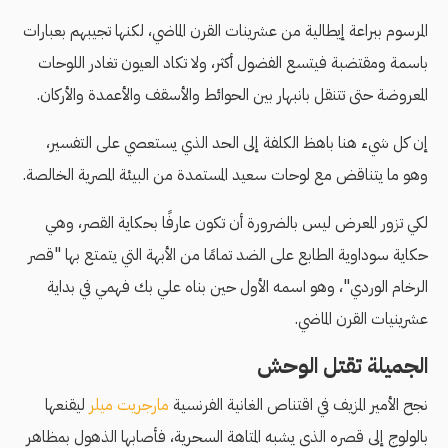
المرسوم ببراعة إيطالية من عشرينات القرن الماضي، لكنها تجيبهم بعبارات
باسمة ومقتضبة فيتسع الفضول أكثر، ولا تكاد العيون تغادر اللوحات
المعروضة حتى تتنقل بانبهار بين الحوائط والأسقف والأعمدة والأركان.
إن كل شيء هنا باهظ الكلفة إلى الحد الذي يستعصي على التفسير،
وهو ما يتناقض مع لوحات سعيد المستمدة من البيئة المصرية الخالصة.
لكي تزور المعرض ليس بالضرورة أن تكون عارفًا بحكاية القصر، وهي
حكاية سوداوية الطابع على الضد تمامًا من الأبهة التي يتمتع بها "قصر
الرخام الوردي"، وهو اسمه الأول حين بناه علي بك فهمي في بداية
عشرينيات القرن الماضي.
الجميلة تقتل الوحش
نجح الأمير المزيف
في اقتناص الغانية الفرنسية
مارجريت ميلر
ليقنعها
بالولوج إلى قصره الذي يشبه المتاهة السحرية، فأصابها الذهول بمظاهر