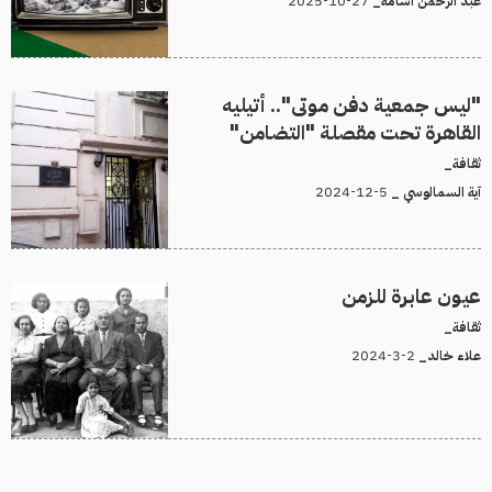
27-10-2025
عبد الرحمن أسامة_
"ليس جمعية دفن موتى".. أتيليه
القاهرة تحت مقصلة "التضامن"
ثقافة_
5-12-2024
آية السمالوسي _
عيون عابرة للزمن
ثقافة_
2-3-2024
علاء خالد_