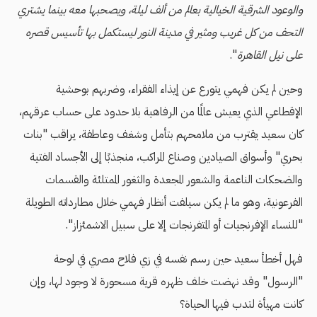
والوعود الشرقية الخيالية بعالم من ألف ليلة، ويصحبها معه بينما يشتري
التحف من كل غريب ومثير في مدينة النور ليستكمل بها تأسيس قصره
على نيل القاهرة
".
وحين لم يكن فهمي يتورع عن إيذاء الفقراء، وضربهم بوحشية
الإقطاعي
الذي يعيش عالمًا من الرفاهية بلا حدود على حساب عرقهم،
كان سعيد يقترب من ملامحهم بتأمل وشغف وعاطفة، يراقب "بنات
بحري" وأسواق الصيادين وصناع المراكب، منجذبًا إلى الأجساد الفتية
والضحكات الناعمة والشعور المجعدة والثغور الممتلئة والقسمات
الفرعونية، وهو ما لم يكن سيلفت أنظار فهمي خلال مطارداته الطويلة
"للنساء الإفرنجيات أو المتفرنجات إلا على سبيل الاشمئزاز".
فهل أخطأ سعيد حين رسم نفسه في زي فلاح مصري في لوحة
"الرسول" وقد نهضت خلف ظهره قرية مسحورة لا وجود لها، وإن
كانت مهيأة لتدب فيها الحياة؟