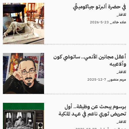
في حضرة ألبرتو جياكوميتّي
ثقافة_
23-5-2026
علاء خالد_
أعقل مجانين الأنمي.. ساتوشي كون
وألاعيبه
ثقافة_
7-12-2025
مريم منصور_
برسوم يبحث عن وظيفة.. أول
تحريض ثوري ناعم في عهد الملكية
ثقافة_