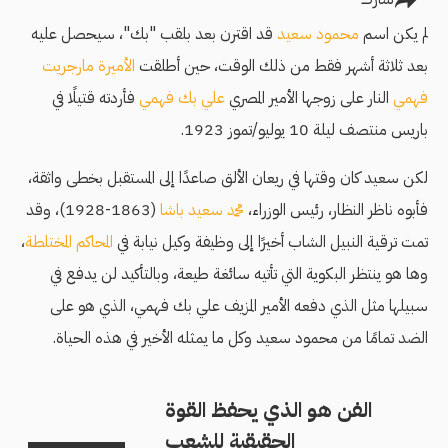
لم يكن اسم
محمود سعيد
قد اقترن بعد بلقب "بك"، سيحصل عليه
بعد ثلاثة أشهر فقط من ذلك الوقت، حين أطلقت
الأميرة مارجريت
فهمي
النار على زوجها الأمير المصري
علي بك فهمي
فأردته قتيلًا في
باريس منتصف ليلة 10 يوليو/تموز 1923.
لكن سعيد كان وقتها في ريعان الألق صاعدًا إلى المستقبل بخطى واثقة،
فأبوه ناظر النظار، رئيس الوزراء،
محمد سعيد باشا
(1863-1928)، وقد
تمت ترقية النبيل الشاب أخيرًا إلى وظيفة وكيل نيابة في
المحاكم المختلطة
،
وها هو ينتظر البكوية التي تأتيه سائغة طيعة، وبالتأكيد لن يدفع في
سبيلها مثل الذي دفعه الأمير المزيف علي بك فهمي، الذي هو على
الضد تمامًا من محمود سعيد وكل ما يمثله الأخير في هذه الحياة.
الفن هو الذي يحفظ القوة
الحقيقية للشعب