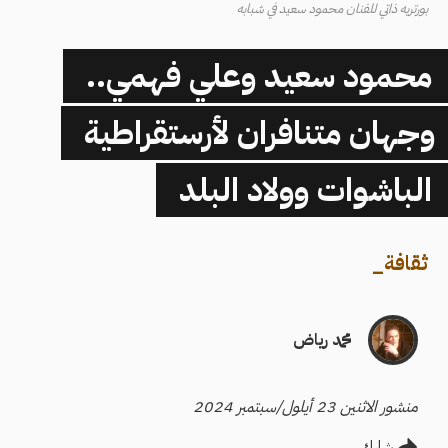
بورتريه ذاتي للفنان محمود سعيد في شبابه
محمود سعيد وعلي فهمي..
وجهان متنافران لأرستقراطية
الباشوات وولاد البلد
ثقافة
_
محمد رياض
منشور الاثنين 23 أيلول/سبتمبر 2024
شارك