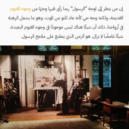
إن من ينظر إلى لوحة "الرسول" ربما رأى فيها وجهًا من
وجوه الفيوم
القديمة، ولكنه وجه حي كأنه عاد للتو من الموت، وهو ما يشعل الرهبة
في أرواحنا، ذلك أن شيئًا هناك ليس موجودًا في وجوه الفيوم البعيدة،
شيئًا غامضًا لا يزال، هو الزمن الذي ينطبع على ملامح الرسول.