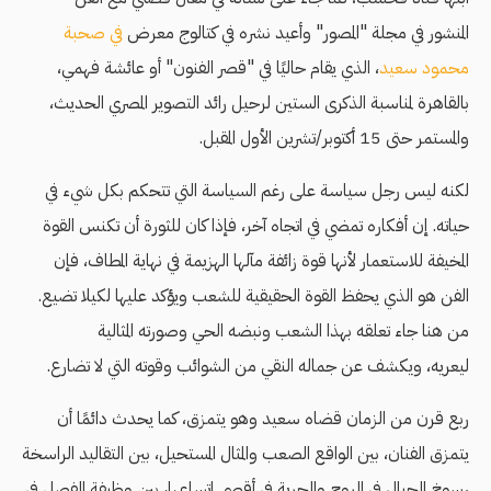
المنشور في مجلة "المصور" وأعيد نشره في كتالوج معرض
في صحبة
محمود سعيد
، الذي يقام حاليًا في "قصر الفنون" أو عائشة فهمي،
بالقاهرة لمناسبة الذكرى الستين لرحيل رائد التصوير المصري الحديث،
والمستمر حتى 15 أكتوبر/تشرين الأول المقبل.
لكنه ليس رجل سياسة على رغم السياسة التي تتحكم بكل شيء في
حياته. إن أفكاره تمضي في اتجاه آخر، فإذا كان للثورة أن تكنس القوة
المخيفة للاستعمار لأنها قوة زائفة مآلها الهزيمة في نهاية المطاف، فإن
الفن هو الذي يحفظ القوة الحقيقية للشعب ويؤكد عليها لكيلا تضيع.
من هنا جاء تعلقه بهذا الشعب ونبضه الحي وصورته المثالية
ليعريه، ويكشف عن جماله النقي من الشوائب وقوته التي لا تضارع.
ربع قرن من الزمان قضاه سعيد وهو يتمزق، كما يحدث دائمًا أن
يتمزق الفنان، بين الواقع الصعب والمثال المستحيل، بين التقاليد الراسخة
رسوخ الجبال في الروح والحرية في أقصى اتساعها، بين وظيفة الفصل في