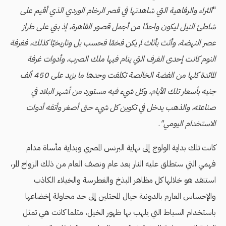
"
الثراء والرفاهية التي شاهدتها في قصر الرخام الوردي الذي أقيم على
شاطئ النيل ليكون واحدًا من أجمل قصور القاهرة، إذ بني على طراز
عصر النهضة، وأثث بأثاث لم يكن فخمًا فحسب بل وتاريخيًا كذلك، فغرفة
النوم كانت إحدى الغرف التي ينام فيها ملك الصرب، وأدوات غرفة
المائدة كلها من الفضة الخالصة تكلفت وحدها ما يزيد على 450 ألف
جنيه بأسعار تلك الأيام، وكل شيء فيه مستورد من أشهر البلاد في
صناعته، والذهب يدخل في تكوين كل شيء حتى أصغر وأتفه أدوات
الاستخدام اليومي"
.
كانت تلك بداية الولوج إلى نهاية البرنس المصري وبداية مأساة مدام
فهمي
التي ستطلق عليه النار بعد عام ونصف العام من ذلك الزواج المر،
استنفد هو خلالها كل مظاهر البذخ والغطرسة والخيلاء الكاذب
والإحساس العارم بالدونية حيال المحتلين إلى حد محاولة إخضاعها
باستخدام السياط التي يلهب بها ظهور الخيل، مثلما كانت هي تمثل