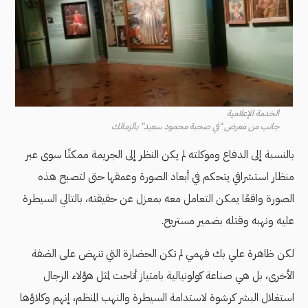
الخدمة الإعلامية
جانب من معرض "في صحبة محمود سعيد" بالزمالك
بالنسبة إلى الدفاع وموكلته لم يكن النظر إلى الجريمة ممكنًا سوى عبر
منظار استشراقي يتحكم في أبعاد الصورة وعمقها حتى لتصبح هذه
الصورة واقعًا يمكن التعامل معه بمعزل عن حقيقته، بالتالي السيطرة
عليه ونهبه وقتله بضمير مستريح.
لكن ظاهرة علي بك فهمي لم تكن الحضارة التي تنهض على الضفة
الأخرى، بل هي صناعة كولونيالية بامتياز أتاحت لمثل هؤلاء الرجال
استغلال البشر كرشوة لاستدامة السيطرة والنهب المنظم، إنهم وكلاؤها