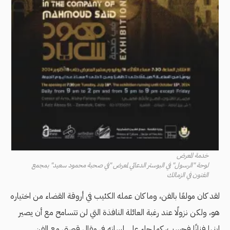
خدمة المعرض
لوحة "الرسول" في البوستر الدعائي لمعرض "في صحبة محمود سعيد" بمجمع
الفنون في الزمالك
لقد كان مولعًا بالفن، وما كان عمله الكئيب في أروقة القضاء من اختياره
هو، ولكن نزولًا عند رغبة العائلة النافذة التي لن تتسامح مع أن يصير
ابنها فنانًا فحسب، كما جاء على لسانه في مقال قصتي مع الفن