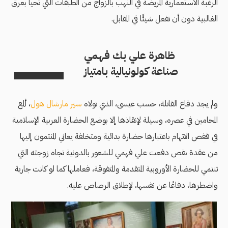
الرغبة الاستعمارية المريضة في النهب بالزواج من الطبقات التي تحيا بعرق
الغالبية دون أن تفعل شيئًا في المقابل.
ظاهرة علي بك فهمي
صناعة كولونيالية بامتياز
ولم يجد دفاع القاتلة، حسب عيسى، الذي تولاه
سير مارشال هول
، ألمع
المحامين في عصره، وسيلة لإنقاذها إلا بوضع الحضارة العربية الإسلامية
في قفص الاتهام باعتبارها حضارة بدائية ومتخلفة يعاني المنتمون إليها
من عقدة نقص دفعت علي فهمي للشعور بالدونية تجاه زوجته التي
تنتمي للحضارة الأوروبية المتقدمة والمتفوقة، فعاملها كما لو كانت جارية
واضطرها، دفاعًا عن نفسها، لإطلاق الرصاص عليه.