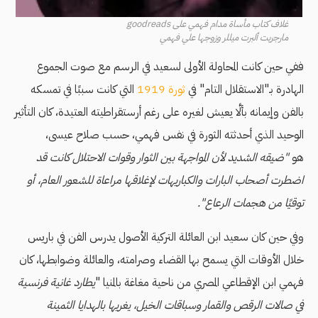
غلاف كتاب مأساة مدام فهمي على goodreads
مارجريت ألبرت ميللر وزوجها علي فهمي
ففي حين كانت المحاولة الأولى لسعيد في الرسم مع صوت الجموع
الهادرة بـ"الاستقلال التام" في
ثورة 1919
التي كانت سببًا في تمسكه
بالفن وإيمانه بألَّا يعيش لغيره على رغم أرستقراطيته العتيدة، كان التأثير
الوحيد الذي أحدثته الثورة في نفس فهمي، حسب صلاح عيسى،
هو
"ضيقه الشديد لأن المواجهة بين الثوار وقوات الاحتلال كانت قد
اضطرت أصحاب البارات والكباريهات لإغلاقها مراعاة للشعور العام، أو
توقيًا من هجمات الرعاع".
وفي حين كان سعيد ابن العائلة التركية الأصول يدرس الفن في باريس
خلال الأوقات التي يسمح بها القضاء وصرامته، والعائلة وضوابطها، كان
فهمي ابن الإقطاعي المصري من ناحية مغاغة بالمنيا "
يطارد غانية فرنسية
في صالات الرقص والقمار وسباقات الخيل، يغريها بالهدايا الثمينة