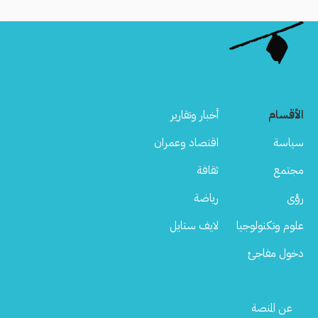
الأقسام
أخبار وتقارير
سياسة
اقتصاد وعمران
مجتمع
ثقافة
رؤى
رياضة
علوم وتكنولوجيا
لايف ستايل
دخول مفاجئ
Footer
عن المنصة