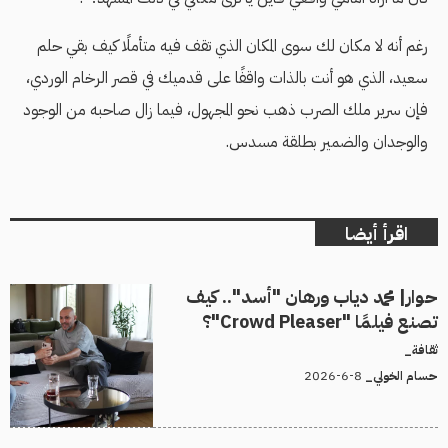
رغم أنه لا مكان لك سوى المكان الذي تقف فيه متأملًا كيف بقي حلم
سعيد، الذي هو أنت بالذات واقفًا على قدميك في قصر الرخام الوردي،
فإن سرير ملك الصرب ذهب نحو المجهول، فيما زال صاحبه من الوجود
والوجدان والضمير بطلقة مسدس.
اقرأ أيضا
حوار| محمد دياب ورهان "أسد".. كيف
تصنع فيلمًا "Crowd Pleaser"؟
ثقافة_
8-6-2026
حسام الخولي_