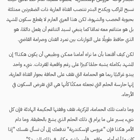
تسبح المراكب ويكدح البشر تنتصب الفتاة العارية ذات الضفيرتين ممتلئة
بحيوية الخصب والشهوة، لكن هذا العري العارم لا يقطع سكون المشهد
بل هو متناغم معه تمامًا كما ينبغي لسيد التناغم أن يفعل دائمًا، هو
الذي حافظ طويلًا على التوازنات بين تمرد الفنان وصرامة القاضي.
لكن كيف أقنعنا بأن ما نراه أمامنا ممكن وطبيعي أن يكون هكذا؟ إن
المشهد بكامله يشبه حلمًا كبيرًا على رغم واقعية المفردات. شيء واحد
يبدو غرائبيًا ربما هو الحمامة التي تقف على الحافة بجوار الفتاة العارية،
إنها حارسة الحلم التي تجعله ممكنًا كأنها هي التي تفرض السكون في
الأرجاء.
وما دامت تلك الحمامة، المركزية، تقف وقفتها الحكيمة الهادئة فإن كل
شيء يسير على ما يرام في ذلك الحلم الذي يشع بالحقيقة. وما دام
الأمر هكذا فإن "عروس الإسكندرية" تدفعك إلى أن تسأل نفسك "إذا
كان ما أراه أمامي واقعي فأين يا ترى مكاني في ذلك المشهد؟".