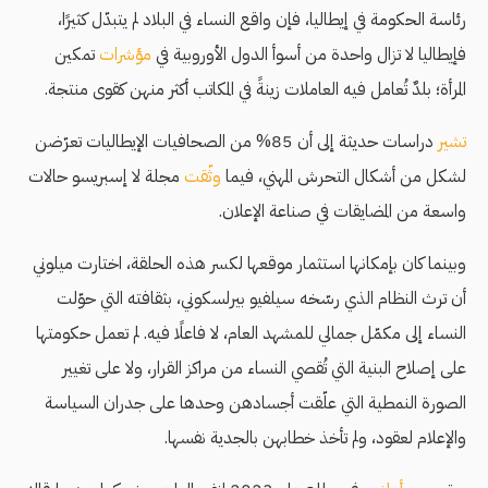
رئاسة الحكومة في إيطاليا، فإن واقع النساء في البلاد لم يتبدّل كثيرًا،
فإيطاليا لا تزال واحدة من أسوأ الدول الأوروبية في
مؤشرات
تمكين
المرأة؛ بلدٌ تُعامل فيه العاملات زينةً في المكاتب أكثر منهن كقوى منتجة.
تشير
دراسات حديثة إلى أن 85% من الصحافيات الإيطاليات تعرّضن
لشكل من أشكال التحرش المهني، فيما
وثّقت
مجلة لا إسبريسو حالات
واسعة من المضايقات في صناعة الإعلان.
وبينما كان بإمكانها استثمار موقعها لكسر هذه الحلقة، اختارت ميلوني
أن ترث النظام الذي رسّخه سيلفيو بيرلسكوني، بثقافته التي حوّلت
النساء إلى مكمّل جمالي للمشهد العام، لا فاعلًا فيه. لم تعمل حكومتها
على إصلاح البنية التي تُقصي النساء من مراكز القرار، ولا على تغيير
الصورة النمطية التي علّقت أجسادهن وحدها على جدران السياسة
والإعلام لعقود، ولم تأخذ خطابهن بالجدية نفسها.