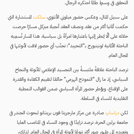
التحقق في وسطٍ طالما احتكره الرجال.
على سبيل المثال، وعكس حضور ميلوني الأنثوي،
سلكت
المستشارة التي
حكمت ألمانيا أكثر من عقد ونصف العقد أنجيلا ميركل مسارًا حرصت
خلاله على ألَّا يُنظر إليها باعتبارها امرأةً بل سياسية. هذا المسار تُسمِيه
الباحثة الألمانية لونينبورج بـ"التحييد"؛ تجنّب أي حضور لافت لأنوثتها في
المجال العام.
ترصد الباحثة علاقةً ملتبسةً بين التجسيد الإعلامي للأنوثة والنجاح
السياسي، إذ ما زال "النموذج الهرمي" حاكمًا لتقييم الكفاءة والقدرة
على الإقناع، ويؤطر حضور المرأة السياسي ضمن القوالب النمطية
التقليدية للنساء في السلطة.
لكن
دراسات
ٍ صادرة عن مركز مارجريتا فون برينتانو لبحوث الجندر في
جامعة برلين الحرة، ترصد تزايدًا في وجود النساء في المناصب العليا
وتعيده إلى ظهور صور أكثر تنوعًا لأنوثة المرأة في المجال العام. لذلك،