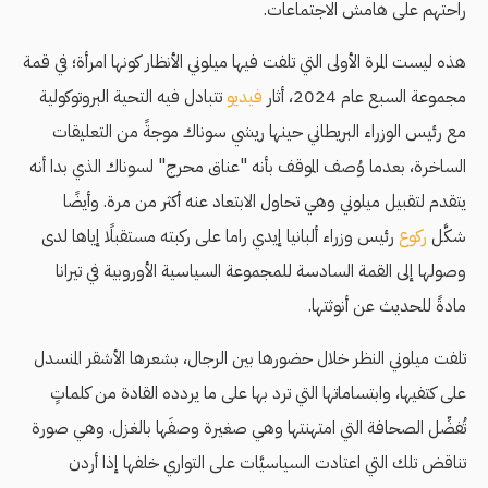
راحتهم على هامش الاجتماعات.
هذه ليست المرة الأولى التي تلفت فيها ميلوني الأنظار كونها امرأة؛ في قمة
مجموعة السبع عام 2024، أثار
فيديو
تتبادل فيه التحية البروتوكولية
مع رئيس الوزراء البريطاني حينها ريشي سوناك موجةً من التعليقات
الساخرة، بعدما وُصف الموقف بأنه "عناق محرج" لسوناك الذي بدا أنه
يتقدم لتقبيل ميلوني وهي تحاول الابتعاد عنه أكثر من مرة. وأيضًا
شكَّل
ركوع
رئيس وزراء ألبانيا إيدي راما على ركبته مستقبلًا إياها لدى
وصولها إلى القمة السادسة للمجموعة السياسية الأوروبية في تيرانا
مادةً للحديث عن أنوثتها.
تلفت ميلوني النظر خلال حضورها بين الرجال، بشعرها الأشقر المنسدل
على كتفيها، وابتساماتها التي ترد بها على ما يردده القادة من كلماتٍ
تُفضِّل الصحافة التي امتهنتها وهي صغيرة وصفَها بالغزل. وهي صورة
تناقض تلك التي اعتادت السياسيَّات على التواري خلفها إذا أردن