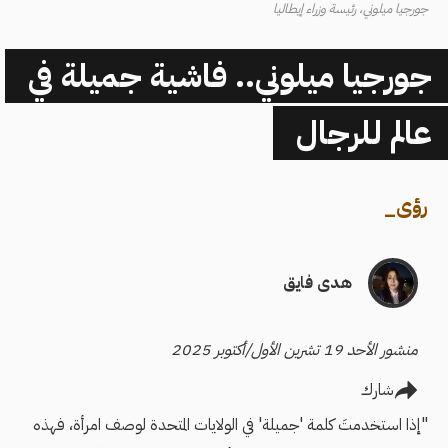
جورجيا ميلوني، رئيسة وزراء إيطاليا
جورجيا ميلوني.. فاشية جميلة في
عالم للرجال
رؤى
_
هدى فايق
منشور الأحد 19 تشرين الأول/أكتوبر 2025
شارك
"إذا استخدمتَ كلمة 'جميلة' في الولايات المتحدة لوصف امرأة، فهذه