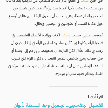
حتى حين
أعلنت
في مطلع عام 2023 انفصالها عن شريكها بعد ما قاله
من تعليقات وُصفت بأنها "تمييز ضد المرأة"، بدت كمن يفصل بين
الخاص والعام عمدًا، وهي تتجنب أن يتحوّل الموقف إلى نقاش أوسع
حول مكانة النساء أو حقوقهن في المجتمع الإيطالي.
أصبحت ميلوني حسب
وصف
الكاتبة ورائدة الأعمال المتخصصة في
قضايا المرأة ريكاردا زيزا "أول مناصرة لحقوق المرأة في إيطاليا دون أن
ترغب في ذلك حقًا"، لكنّ المفارقة أن صعودها لم يُترجم إلى أجندة أو
حتى خطاب رمزي يناهض التمييز. اكتفت بأن تكون المرأة التي كسرت
السقف الزجاجي دون أن تزيله، محافظةً على المشهد كما هو؛ امرأة في
القمة، ونظام قديم تحتها لم يتزحزح.
اقرأ أيضا
الغسيل البنفسجي.. تجميل وجه السلطة بألوان