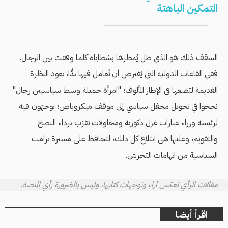
التمكين الباهتة
السقف ذلك هو الذي ظل يُمطرها بشظاياه كلما وقفت بين الرجال.
ففي القاعات الدولية التي يُفترض أن تُعامل فيها ندًّا، تعود النظرة
القديمة لتضعها في الإطار المألوف؛ "امرأة جميلة وسط سياسيين رجال"
نجحوا في تحويل محفل سياسي إلى موقف ميكروباص؛ يوجهّون فيه
لرئيسة وزراء عبارات غزل ذكورية ومحاولات تقرّب برداء النصح
والتقويم، وعليها هي ابتلاع كل ذلك، لتحافظ على مسيرة ترامب
السياسية من اتهامات التحرش.
مقالات الرأي تعكس آراء وتوجهات كتابها، وليس بالضرورة رأي المنصة.
اقرأ أيضا