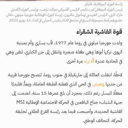
رئاسة الوزراء البريطانية، فليكر
رئيس الوزراء البريطاني كير ستارمر، الرئيس الأمريكي دونالد ترامب، ورئيس الوزراء الكندي
مارك كارني، الرئيس الفرنسي إيمانويل ماكرون، رئيسة الوزراء الإيطالية جورجيا ميلوني، خلال
حضورهم قمة مجموعة السبع في منتجع كاناناسكيس الجبلي في كندا، 16 يونيو 2025
قوة الفاشية الشقراء
ولدت جورجيا ميلوني في روما عام 1977، لأب يساري وأم يمينية
الهوى. تركها أبوها وهي طفلة صغيرة وانتقل إلى جزر الكناري، لتقرر وهي
في الحادية عشرة
ألَّا تراه
مرة أخرى.
لاحقًا، انتقلت العائلة إلى جارباتيللا في جنوب روما، لتصبح جورجيا قريبة
من جديها
وتعيش
في الحي الذي تقطنه الطبقة العاملة، ويعدُّ تقليديًا
معقلًا لليسار. رغم ذلك، بمجرد أن بلغ عمرها 15 سنة، انضمت إلى
جبهة الشباب؛ جناح اليافعين في الحركة الاجتماعية الإيطالية MSI
الفاشية الجديدة، وأصبحت فيما بعد رئيسة الفرع الطلابي لخليفة
الحركة، التحالف الوطني.