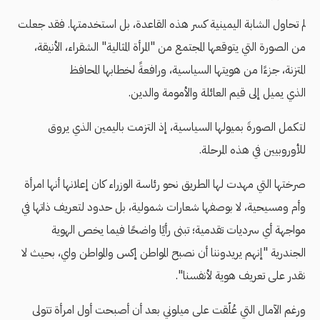
لم تحاول الشابة اليمينية كسر هذه القاعدة، بل استخدمتها. فقد جعلت
من الصورة التي يتوقعها المجتمع من "المرأة المثالية" الشقراء، الأنيقة،
المتزنة، جزءًا من هويتها السياسية، ورافعةً لخطابها المحافظ
الذي
يميل إلى قيم العائلة والأمومة والدين.
لتكمل الصورةَ بميولها السياسية، إذ التزمت باليمين الذي يروق
للأوروبيين في هذه المرحلة.
صرختها التي مهدت لها الطريق نحو رئاسة الوزراء كان إعلانها أنها امرأة
وأم ومسيحية، لا بوصفها شعارات شمولية، بل حدود لتعريف ذاتها في
مواجهة أي سرديات تقدمية؛ تبنى رأيًا واضحًا فيما يخص الهوية
الجندرية "إنهم يريدوننا أن نصبح المواطن إكس والمواطن واي، بحيث لا
نقدر على تعريف هوية لأنفسنا".
ورغم الآمال التي عُلّقت على ميلوني بعد أن أصبحت أول امرأة تتولى