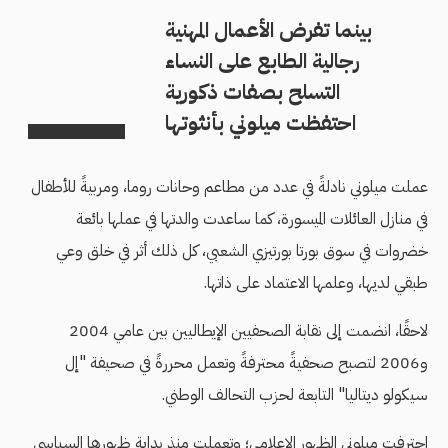
بينما تفرض الأعمال المهنية
رجالية الطابع على النساء
التسلح بصفات ذكورية
احتفظت ميلوني بأنثوتها
عملت ميلوني نادلةً في عدد من مطاعم وحانات روما، ومربيةً للأطفال
في منازل العائلات الميسورة، كما ساعدت والدتها في عملها بائعة
خضروات في سوق بورتا بورتيزي الشعبي، كل ذلك أثر في خلق وعي
طبقي لديها، وعلمها الاعتماد على ذاتها.
لاحقًا، انضمت إلى نقابة الصحفيين الإيطاليين بين عامي 2004
و2006 لتصبح صحفيةً محترفةً وتعمل محررةً في صحيفة "إل
سيكولو ديتاليا" التابعة لحزب التحالف الوطني.
احترفت ميلوني الظهور الإعلامي؛ وتعملت منذ بداية ظهورها السياسي