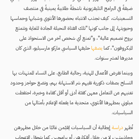
ضيفةً في البرامج التليفزيونية ناشطةً طلابيةً يمينيةً في منتصف
التسعينيات، كيف تجذب الانتباه بحضورها الأنثوي وشبابها وحماسها
وحيويتها، إلى جانب كونها "تلك الفتاة النحيلة الجادة للغاية وتتمتع
بروح تصميم عالية"، و"تمنع أي شخص آخر من الاستحواذ على
الميكروفون"، كما
يصفها
حليفها السياسي ماركو مارسيليو، الذي كان
مديرها لعشر سنوات.
وبينما تفرض الأعمال المهنية، رجالية الطابع، على النساء الممتهنات بها
التسلح بصفات ذكورية تقيهم شر الاستهانة بهم، وتضع حواجز وحدود
تغنيهم عن التعامل معهن كفئة أدنى أو أقل كفاءة وخبرة، احتفظت
ميلوني بمظهرها الأنثوي، متحدية ما يفعله الإعلام بأمثالها من
السياسيات.
تُظهر
دراسة
إيطالية أن السياسيات يُقيّمن غالبًا من خلال مظهرهن
وجاذبيتهن، لا من خلال أفكارهن أو برامجهن. كما يتحوّل الإعجاب