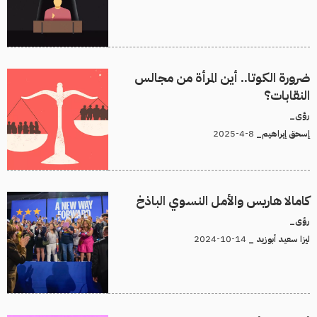
ضرورة الكوتا.. أين المرأة من مجالس
النقابات؟
رؤى_
8-4-2025
إسحق إبراهيم_
كامالا هاريس والأمل النسوي الباذخ
رؤى_
14-10-2024
ليزا سعيد أبوزيد _