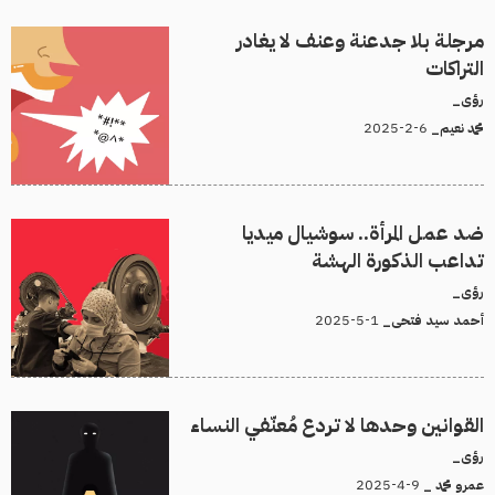
مرجلة بلا جدعنة وعنف لا يغادر
التراكات
رؤى_
6-2-2025
محمد نعيم_
ضد عمل المرأة.. سوشيال ميديا
تداعب الذكورة الهشة
رؤى_
1-5-2025
أحمد سيد فتحى_
القوانين وحدها لا تردع مُعنّفي النساء
رؤى_
9-4-2025
عمرو محمد _