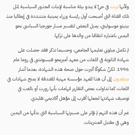
ولأنها
تربت
في حيٍّ لا يبدو بيئة مناسبة لإنبات الجذور السياسية لمثل
تلك الفتاة التي أصبحت أول رئيسة وزراء يمينية متشددة في إيطاليا منذ
بينيتو موسوليني، يميل البعض لتفسير مسار جورجيا السياسي نحو
اليمين باعتباره انتقامًا من والدها على تركها.
لم تكمل ميلوني تعليمها الجامعي، وحسبما تذكر فقد حصلت على
شهادة الثانوية في اللغات من معهد أميريجو فيسبوتشي في روما عام
1996. لكنَّ شكوكًا أثيرت حول صحة هذه الشهادة، بعدما أشار
منتقدون
إلى أن هذا المعهد مؤسسة مهنية للفندقة لا يمنح شهادات في
اللغات، كما تداولت بعض التقارير اتهامات بأنها زورت أو بالغت في
توصيف شهادتها لجعلها أقرب إلى مؤهل أكاديمي تقليدي.
غير أن هذه التهم لم تؤثر على مسيرتها السياسية التي بدأتها من اليمين
وهي في مقتبل العشرينات.