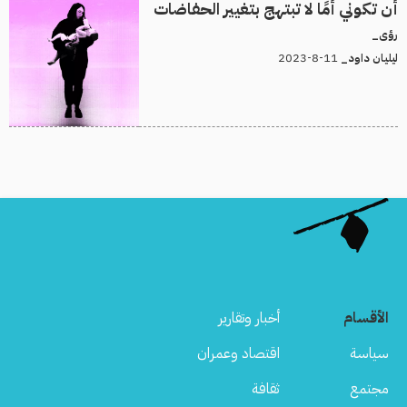
أن تكوني أمًا لا تبتهج بتغيير الحفاضات
رؤى_
11-8-2023
ليليان داود_
الأقسام
أخبار وتقارير
سياسة
اقتصاد وعمران
مجتمع
ثقافة