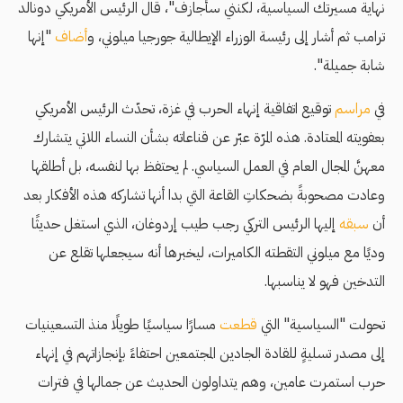
نهاية مسيرتك السياسية، لكنني سأجازف"، قال الرئيس الأمريكي دونالد
ترامب ثم أشار إلى رئيسة الوزراء الإيطالية جورجيا ميلوني، و
أضاف
"إنها
شابة جميلة".
في
مراسم
توقيع اتفاقية إنهاء الحرب في غزة، تحدّث الرئيس الأمريكي
بعفويته المعتادة. هذه المرّة عبّر عن قناعاته بشأن النساء اللاتي يتشارك
معهنَّ المجال العام في العمل السياسي. لم يحتفظ بها لنفسه، بل أطلقها
وعادت مصحوبةً بضحكاتِ القاعة التي بدا أنها تشاركه هذه الأفكار بعد
أن
سبقه
إليها الرئيس التركي رجب طيب إردوغان، الذي استغل حديثًا
وديًا مع ميلوني التقطته الكاميرات، ليخبرها أنه سيجعلها تقلع عن
التدخين فهو لا يناسبها.
تحولت "السياسية" التي
قطعت
مسارًا سياسيًا طويلًا منذ التسعينيات
إلى مصدر تسليةٍ للقادة الجادين المجتمعين احتفاءً بإنجازاتهم في إنهاء
حرب استمرت عامين،
وهم يتداولون الحديث عن جمالها في فترات