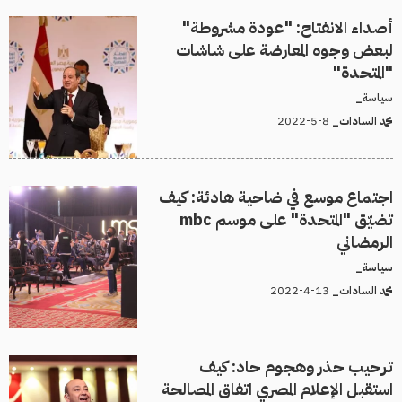
أصداء الانفتاح: "عودة مشروطة"
لبعض وجوه المعارضة على شاشات
"المتحدة"
سياسة_
8-5-2022
محمد السادات_
اجتماع موسع في ضاحية هادئة: كيف
تضيّق "المتحدة" على موسم mbc
الرمضاني
سياسة_
13-4-2022
محمد السادات_
ترحيب حذر وهجوم حاد: كيف
استقبل الإعلام المصري اتفاق المصالحة