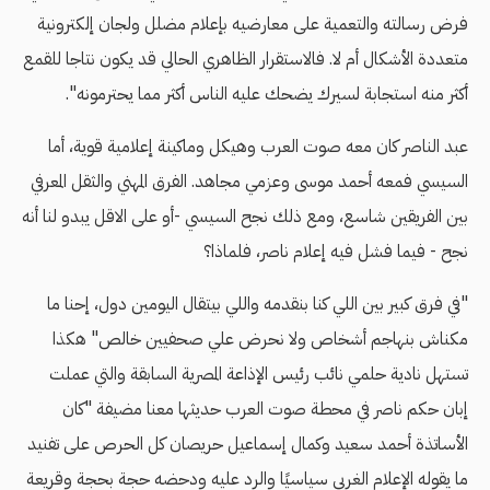
فرض رسالته والتعمية على معارضيه بإعلام مضلل ولجان إلكترونية
متعددة الأشكال أم لا. فالاستقرار الظاهري الحالي قد يكون نتاجا للقمع
أكثر منه استجابة لسيرك يضحك عليه الناس أكثر مما يحترمونه".
عبد الناصر كان معه صوت العرب وهيكل وماكينة إعلامية قوية، أما
السيسي فمعه أحمد موسى وعزمي مجاهد. الفرق المهني والثقل المعرفي
بين الفريقين شاسع، ومع ذلك نجح السيسي -أو على الاقل يبدو لنا أنه
نجح - فيما فشل فيه إعلام ناصر، فلماذا؟
"في فرق كبير بين اللي كنا بنقدمه واللي بيتقال اليومين دول، إحنا ما
مكناش بنهاجم أشخاص ولا نحرض علي صحفيين خالص" هكذا
تستهل نادية حلمي نائب رئيس الإذاعة المصرية السابقة والتي عملت
إبان حكم ناصر في محطة صوت العرب حديثها معنا مضيفة "كان
الأساتذة أحمد سعيد وكمال إسماعيل حريصان كل الحرص على تفنيد
ما يقوله الإعلام الغربي سياسيًا والرد عليه ودحضه حجة بحجة وقريعة