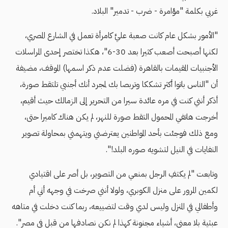
غربي بكلمة "مؤامرة - ضرب - تدمير" البلاد.
"الأمور بشكل عام كانت صعبة عليَّ كامرأة تعمل في الشارع المصري،
لكنها أصبحت أصعب كثيرا بعد 30-6"، هكذا تختصر إحدى المراسلات
الأجنبيات المقيمات بالقاهرة (فضلت عدم ذكر اسمها) الموقف، مضيفة
أن "الناس باتوا أكثر تشككا وتربصا بك لمجرد أنك أجنبي تلتقط صورة،
أذكر أنني كنت في مره عائدة سيرا من التحرير إلى الزمالك حيث أقيم،
أخرجت هاتفي المحمول التقط صورة للنهر، لم يكن هناك كاميرا حتى،
ومع ذلك فوجئت بأحد المواطنين يعترضني ويتهمني بمحاولة تصوير
النفايات في النيل لتشويه صوره البلد!".
وتابعت "لم يكتفِ الرجل بمنعي من التصوير، بل أصر على اقتيادي
لكمين المرور على منزل الكوبري، ولولا أنني صرخت في وجهه أني أم
وأطفالي في المنزل وليس لدي وقت لتضييعه، ربما كنت دخلت في متاهه
عبثية بلا معنى، أشياء مجنونة كهذا لم نكن نصادفها من قبل في مصر".