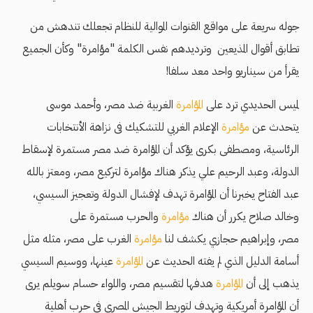
جوله سريعة على مواقع القنوات الموالية للنظام تجعلك تندهش من
تطابق أقوال المذيعين وترديدهم نفس الكلمة "مؤامرة" وكأن الجميع
يقرأ من سيناريو واحد معد سلفا!
لميس الحديدي ترد على
المؤامرة
الغربية ضد مصر، وأحمد موسى
يتحدث عن
مؤامرة
الإعلام الغربي للتشكيك فى نزاهة الأنتخابات
الرئاسية، ومصطفى بكرى يؤكد أن المؤامرة ضد مصر مستمرة لإسقاط
الدولة، وعبد الرحيم علي يذكر هناك مؤامرة لتركيع مصر، ومعتز بالله
عبد الفتاح يخبرنا أن المؤامرة تهدف لإفشال الدولة وتعجيز السيسي،
وخالد صلاح يكرر أن هناك
مؤامرة
والحرب مستمرة على
مصر، وإبراهيم حجازي يكشف لنا
مؤامرة
الغرب على مصر، مثله مثل
أسامة الدليل الذي لم يفته الحديث عن
المؤامرة
عينها، ووسيم السيسي
يذهب إلى أن
المؤامرة
هدفها لتقسيم مصر، واللواء حسام سويلم يرى
أن المؤامرة أمريكية وتهدف لتوريط الجيش المصري في حرب أهلية