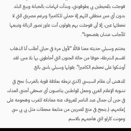
فوجئت بالمحيطين بي يطوقونني، وبدأت اتهامات بالخيانة وبيع البلد
بدون أي مبرر منطقي اللهم إلا حملي للكاميرا! وبرغم مصريتي التي لا
تخطئها عين، إلا أني فوجئت بهم يقولون أنت عاوز تصور الزبالة وتبيعها
للأجانب عشان يفضحونا".
يختتم وسيلي حديثه معنا قائلًا "لأول مرة في حياتي أطلب أنا الذهاب
لقسم الشرطة، خوفا من حالة الجنون التي أحاطوني بها بلا مبرر، لقد
أوشكوا على تحطيم الكاميرا". يقولها وسيلي باسى بالغ.
المدهش أن نظام السيسي (الذي تربطه بعلاقة قوية بالغرب) نجح في
تشويه الإعلام الغربي وجعل المواطنين يناصبون أي صحفي أجنبي العداء،
في حين أن جمال عبد الناصر المعروف عنه معاداته للغرب وهجومه على
إعلامهم، لم ينجح في منع المصريين من متابعة محطات مثل بي بي سي
ومونت كارلو التي هاجمهم بالاسم.