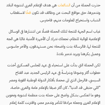
حذرت الحملة من أن
الشائعات
هي هدف الإعلام الغربي لتشويه البلاد
وتدميرها، حتى مواقع البحث عن وظائف قد تكون
فخًا
لاستقطاب
الشباب واستخراج المعلومات منهم، فاحترس.
غياب اسم الجهة المنتجة لتلك الحملة فضلّا عن انتشارها في الوسائل
الإعلامية الموالية للنظام، تجعلك تدرك أن الأجهزة الأمنية غالبًا هي الجه
المنتجة لها، فالرسالة بدت واضحة؛ نحن مستهدفون، والآخر جاسوس
وعميل يكرهنا ويريد تدمير بلادنا.
لكن الحملة التي بدأت على استحياء في عهد المجلس العسكري أخذت
خطوات أكثر وضوحًا وشراسةً في عهد الرئيس الجديد عبد الفتاح
السيسي، فالرجل الذي اتى محملا بأفكار الدولة الوطنية القوية ومصر
"اللي حتبقى قد الدنيا"، كان أكثر ضيقا بالإعلام عامة والغربي خاصة،
وهو ما انعكس بشكل واضح على حمله بدت منظمة لتشويه وتخوين
الإعلام الغربي وجعله مرادفا للتآمر وتدمير مصر، واقترنت كلمة إعلام