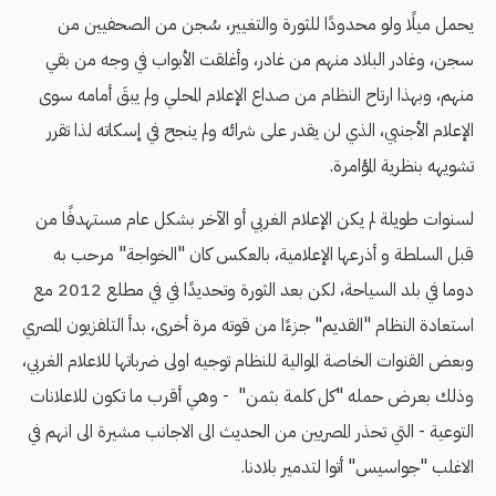
يحمل ميلًا ولو محدودًا للثورة والتغيير، سُجن من الصحفيين من
سجن، وغادر البلاد منهم من غادر، وأغلقت الأبواب في وجه من بقي
منهم، وبهذا ارتاح النظام من صداع الإعلام المحلي ولم يبقَ أمامه سوى
الإعلام الأجنبي، الذي لن يقدر على شرائه ولم ينجح في إسكاته لذا تقرر
تشويهه بنظرية المؤامرة.
لسنوات طويلة لم يكن الإعلام الغربي أو الآخر بشكل عام مستهدفًا من
قبل السلطة و أذرعها الإعلامية، بالعكس كان "الخواجة" مرحب به
دوما في بلد السياحة، لكن بعد الثورة وتحديدًا في في مطلع 2012 مع
استعادة النظام "القديم" جزءًا من قوته مرة أخرى، بدأ التلفزيون المصري
وبعض القنوات الخاصة الموالية للنظام توجيه اولى ضرباتها للاعلام الغربي،
وذلك بعرض حمله "كل كلمة بثمن" - وهي أقرب ما تكون للاعلانات
التوعية - التي تحذر المصريين من الحديث الى الاجانب مشيرة الى انهم في
الاغلب "جواسيس" أتوا لتدمير بلادنا.