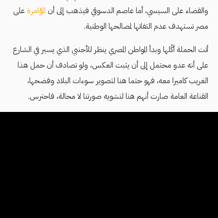
والقضاء على السيسي، أما عاصم الدسوقي فيذهب إلى أن
المؤامرة
على
مصر تستهدف عدم التفاتها لمصالحها الوطنية.
أتت الحملة أكُلها وبدأ المواطن المصري ينظر للأجنبي الذي يسير في الشارع
على أنه عدو محتمل إلى أن يثبت العكس، ولو تصادف أن حمل هذا
الغريب كاميرا معه، فهو حتما هنا لتصوير سوءات البلاد وفضحها،
القناعة العامة صارت أنهم هنا لتشويه صورتنا لا محالة، فاحترس.