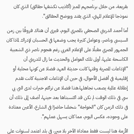
بقريعة، من خلال برنامجهم المميز (أكاذيب تكشفها حقائق) الذي كان
نموذجا للإعلام المهني، الذي يفند ويوضح الحقائق".
أما أحمد الدريني الصحفي بالمصري اليوم، فيرى أن هناك فروقًا بين زمن
السيسي وناصر، وعوامل كثيرة يجب وضعها في الحسبان لإدراك لماذا كان
الجمهور المصري مقبلًا على الإعلام الغربي رغم هجوم ناصر ذي الشعبية
الكاسحة عليها، أولى تلك العوامل والحديث ما زال للدريني أن
"الإذاعات المصرية وقتها كانت حديثة العهد فضلا عن كونها محلية أو
إقليمية في أفضل الأحوال، في حين أن الإذاعات الاجنبية كانت تقدم
إطلالة عالمية يصعب تجاهلها،هذا فضلا عن تراكم خبرات لدى البي بي
سي في ذلك الوقت لم نكن قد اكتسبناها بعد حينها، أضف إلى ذلك أن
في ذلك الزمن كان "الخواجة" شخصًا حاضرًا في الشارع، الأعين معتادة
على وجوده، عكس اليوم، مما كان يسهل عملهم".
الأزمة هنا ليست فقط معاداة الآخر بلا مبرر، في بلد اعتمد لسنوات على