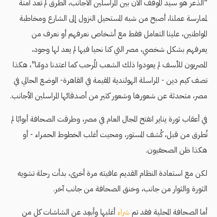
"الذعر هو سيد الموقف الآن بين المراسلين الأجانب، الطرق لم تعد آمنة
لممارسة عملنا، أصبح من شبه المستحيل النزول إلى الشارع ومخاطبة
المواطنين، علينا التعامل فقط مع أشخاص نعرفهم أو نعرف من
يعرفهم بشكل شخصي، مصر التي كنا نحيا فيها لم يعد لها وجود،
المصريون للأسف لم يعودوا ذلك الشعب المُرحب كما اعتدنا دومًا"، هكذا
تصف كيم دين - المراسلة الهولندية المقيمة في القاهرة- الوضع الحالي في
مصر، متحدثة عن شعورها وشعور كثير من أصدقائها المراسلين الأجانب.
في أعقاب ثورة يناير انفتح المجال العام في مصر، وطرقت الصحافة أبوابًا لم
تُطرق من قبل، كُشف المستور، ومحيت أغلب الخطوط الحمراء - أو
هكذا ظن الصحفيون.
لكن مع استعادة النظام القديم عافيته مرة أخرى، بدأت رحلة تشويه
الثورة والثوار من جانب، وخنق الصحافة من جانب آخر.
أما الصحافة المحلية فقد تم
شراء
أغلبها وأبعِد عن الشاشات كل من