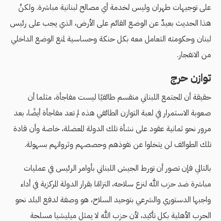
على توجيهات طهران وليس لخدمة أي مصالح لبنانية مباشرة. ولكنَّ
هذا الحديث بعيدٌ عن الوضع القائم على الأرض، الذي يجب على رئيس
لبنان وحكومته التعامل معه بكل حنكة وحساسية لمنع الوضع الداخلي
من الانفجار.
توازن حرج
حقيقة أن المجتمع اللبناني منقسم طائفيًا ليست مفاجأة، مثلما أن
صعوبة الاستمرار في لعبة التوازن الطائفي هذه لم تعد مفاجأة أيضًا، بعد
مرور نحو ثمانية عقود على نشأة تلك الدولة المعضلة، خاصة وأن قادة
تلك الطوائف لن يتخلوا عن نفوذهم وحصصهم وثرواتهم بسهولة.
بالتالي فإن تصور أن تورط الجيش اللبناني بأوامر الرئيس في عمليات
مباشرة ضد حزب الله لنزع سلاحه، التزامًا بقرار الدولة المركزية في أداء
واجبها الدستوري والشرعي بتوحيد السلاح، هو وصفة لدفع البلد نحو
الحرب الأهلية بكل تأكيد، لأن حزب الله لا يمثل ميليشيا مسلحة