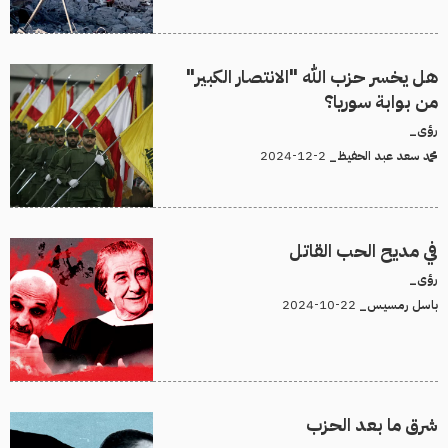
هل يخسر حزب الله "الانتصار الكبير"
من بوابة سوريا؟
رؤى_
2-12-2024
محمد سعد عبد الحفيظ_
في مديح الحب القاتل
رؤى_
22-10-2024
باسل رمسيس_
شرق ما بعد الحزب