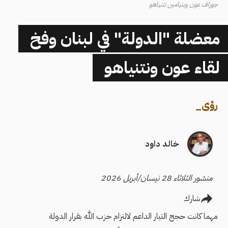
جوزاف عون وبنيامين نتنياهو
معضلة "الدولة" في لبنان وفخ
لقاء عون ونتنياهو
رؤى
_
خالد داود
منشور الثلاثاء 28 نيسان/أبريل 2026
شارك
مهما كانت حجج التيار الداعم لالتزام حزب الله بقرار الدولة