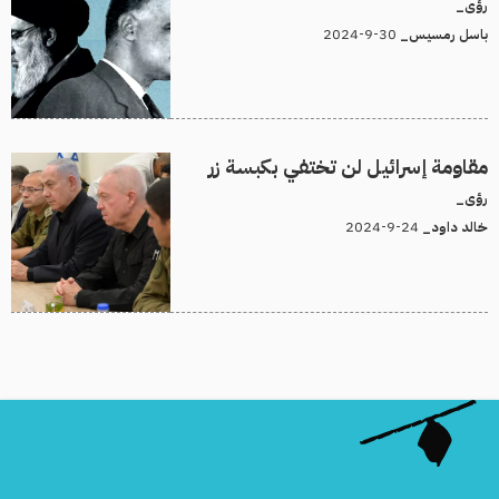
رؤى_
30-9-2024
باسل رمسيس_
مقاومة إسرائيل لن تختفي بكبسة زر
رؤى_
24-9-2024
خالد داود_