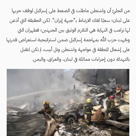
من الجليّ أن واشنطن ماطلت في الضغط على إسرائيل لوقف حربها
على لبنان؛ سعيًا لفك الارتباط بـ"جبهة إيران". لكن الحقيقة التي أذعن
لها ترامب في النهاية هي التلازم الوثيق بين الجبهتين؛ فطهران التي
وجّهت حزب الله بمهاجمة إسرائيل ضمن استراتيجية استعراض قدرتها
على إشعال المنطقة في مواجهة واشنطن وتل أبيب، لم تكن لتقبل
بالتهدئة دون إجراءات مماثلة في لبنان، والعراق، واليمن.