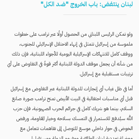
لبنان ينتفض: باب الخروج "ضد الكل"
ولو تمكن الرئيس اللبناني من الحصول أولًا عبر ترامب على خطوات
ملموسة من إسرائيل تتمثل في إنهاء الاحتلال الإسرائيلي للجنوب،
ووقف كامل للانتهاكات الإسرائيلية اليومية للأجواء اللبنانية، فإن ذلك
من شأنه أن يجعل موقف الدولة اللبنانية أكثر قوةً في التفاوض على أي
ترتيبات مستقبلية مع إسرائيل.
أما في ظل غياب أي إنجازات للدولة اللبنانية عبر التفاوض مع إسرائيل
قبل أي مناسبات احتفالية في البيت الأبيض تمنح ترامب صورة صانع
السلام، بينما هو شريك كامل في جرائم الحرب الصهيونية، فإن حزب
الله سيُدفع للاستمرار في التمسك بسلاحه وخيار المقاومة، ورفض
الخوض في حوار داخلي موسع للتوصل إلى تفاهمات تتعامل مع
معضلة تعددية لبنان الطائفية ومفهوم الدولة ومستقبلها.