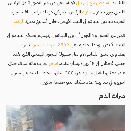
اللبنانية
التفاوض مع إسرائيل
قويةً، يبقى من غير المتصور قبول الرئيس
اللبناني جوزاف عون
دعوة
الرئيس الأمريكي دونالد ترامب للقاء مجرم
الحرب بنيامين نتنياهو في البيت الأبيض، خلال أسابيع تمديد
الهدنة
.
فمن غير المتصور ولا المقبول أن يرى اللبنانيون رئيسهم يصافح نتنياهو في
البيت الأبيض، ودماء ما يزيد عن
2509 شهداء لبنانيين
لم تبرد
بعد. ولن ينسى اللبنانيون والعالم بسهولة الهجوم الهمجي الذي نفذه
جيش الاحتلال في 8 أبريل/نيسان عندما
تفاخر
بضرب مائة هدف خلال
عشر دقائق، ليقتل ما يزيد عن 300 لبناني، ويشرّد ما يزيد عن مليون
آخرين، في بلد يبلغ عدد سكانه نحو خمسة ملايين.
ميراث الدم