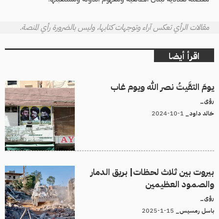
مقالات الرأي تعكس آراء وتوجهات كتابها، وليس بالضرورة رأي المنصة.
اقرأ أيضا
يومَ التقَيتُ نصر الله ويوم غاب
رؤى_
1-10-2024
خالد داود_
بيروت بين ثلاث لحظات| بريق الدمار
والصمود العظيمين
رؤى_
15-1-2025
باسل رمسيس_