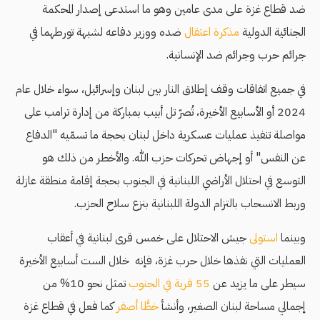
ضد قطاع غزة على مدى عامين وهو ما استدعى إصدار المحكمة
الجنائية الدولية
مذكرة اعتقال
ضده ووزير دفاعه لشبهة تورطهما في
جرائم حرب وجرائم ضد الإنسانية.
في جميع اتفاقات وقف إطلاق النار بين لبنان وإسرائيل، سواء خلال عام
2024 أو الأسابيع الأخيرة، تُصرّ تل أبيب بمباركة من إدارة ترامب على
مواصلة تنفيذ عمليات عسكرية داخل لبنان بحجة ما تسمّيه "الدفاع
عن النفس" أو إجهاض تحركات حزب الله. والأخطر من ذلك هو
التوسع في احتلال الأراضي اللبنانية في الجنوب بحجة إقامة منطقة عازلة
وربط الانسحاب بالتزام الدولة اللبنانية بنزع سلاح الحزب.
وبينما
استولى
جيش الاحتلال على خمس قرى لبنانية في أعقاب
العمليات التي نفذها خلال حرب غزة، فإنه خلال الست أسابيع الأخيرة
سيطر على ما يزيد عن
55 قرية في الجنوب
تمثل نحو 10% من
إجمالي مساحة لبنان الصغير، وأنشأ
خطًّا أصفر
كما فعل في قطاع غزة