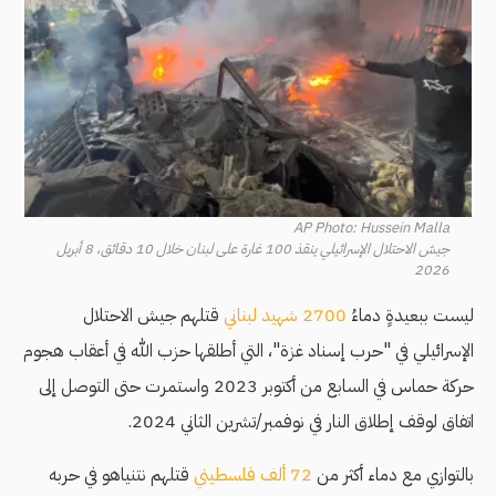
AP Photo: Hussein Malla
جيش الاحتلال الإسرائيلي ينقذ 100 غارة على لبنان خلال 10 دقائق، 8 أبريل
2026
ليست ببعيدةٍ دماءُ
2700 شهيد لبناني
قتلهم جيش الاحتلال
الإسرائيلي في "حرب إسناد غزة"، التي أطلقها حزب الله في أعقاب هجوم
حركة حماس في السابع من أكتوبر 2023 واستمرت حتى التوصل إلى
اتفاق لوقف إطلاق النار في نوفمبر/تشرين الثاني 2024.
بالتوازي مع دماء أكثر من
72 ألف فلسطيني
قتلهم نتنياهو في حربه