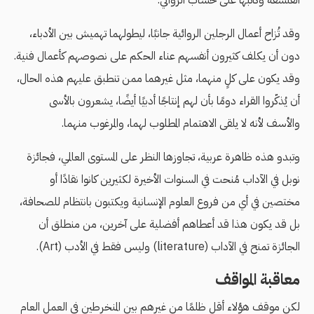
وقد تُزاح أعمال الرجلين الروائية جانبًا، ليطولهما تهميش بين الأدباء،
دون أن يكلف كثيرون أنفسهم عناء الحكم على نصوصهم كأعمال فنية.
وقد يكون على كلٍ منهما، مثل غيرهما ممن تنطبق عليهم هذه الحال،
أن يُذكّروا القراء دومًا بأن لهم إنتاجًا أدبيًا أيضًا، يشعرون بالأسى
والأسف لأنه لا يلقى الاهتمام المطلوب لهما، والمرغوب منهما.
وتبدو هذه ظاهرة عربية، تجاوزها النظر على المستوى العالمي، فجائزة
نوبل في الآداب مُنحت في السنوات الأخيرة لكثيرين كانوا نقادًا أو
مختصين في أي من فروع العلوم الإنسانية ويكتبون بانتظام للصحافة،
بل قد يكون هذا قد أعطاهم أفضلية على آخرين، من منطلق أن
الجائزة تمنح في الآداب (literature) وليس فقط في الأدب (Art).
معاقبة المواقف
لكن موقف هؤلاء أقل ظلمًا من غيرهم بين المنخرطين في العمل العام