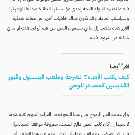
فيه ما تعتبره الدولة المانحة إحدى مؤسساتها للجائزة مخالفًا لتوجهاتها
وسياساتها العامة. وقد تكون هناك خلفيات أخرى غير معلنة لعملية
الفرز هذه تذهب إلى ما في مضمون النص من قيم أو اتجاهات أو ما في
شكله من شروط فنية.
اقرأ أيضا
كيف يكتب اﻷدباء؟ المشرحة وملعب البيسبول وقبور
القديسين كمصادر للوحي
وفي عملية الفرز المزدوج على هذا النحو تحضر القراءة البيوجرافية بقوة،
لا سيما إن كان كاتب النص ذائع الصيت، معروفة مواقفه السياسية،
فهنا قد تفترض لجنة الفرز ابتداء أن النص معبر عن هذا الموقف، أو