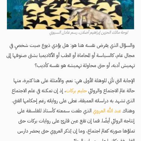
لوحة مالك الحزين إبراهيم أصلان، رسم عادل السيوي
والسؤال الذي يفرض نفسه هنا هو: هل يؤدي ذيوع صيت شخصٍ في
مجال عام، كالسياسة أو المحاماة أو الطب أو الأكاديميا بشتى صنوفها إلى
تهميش أدبه، أو حتى محاولة تهميشه هو نفسه كأديب؟
الإجابة التي تأتي للوهلة الأولى هي: نعم. والأمثلة على هنا كثيرة، منها
حالة عالم الاجتماع والروائي
حليم بركات
، إذ إن تمكنه في علم الاجتماع
الذي تشهد به دراساته العميقة، غطى على رواياته رغم إحكامها الفني.
وهناك
عبد الله العروي
الذي طغت سمعته كأستاذ للفلسفة على
إنتاجه الروائي أيضًا. فما إن تقع عين قارئ على روايات بركات حتى
تملؤها صورته كعالم اجتماع، وما إن يُذكر العروي حتى يحضر دارس
الفلسفة وكاتبها على حساب الروائي.