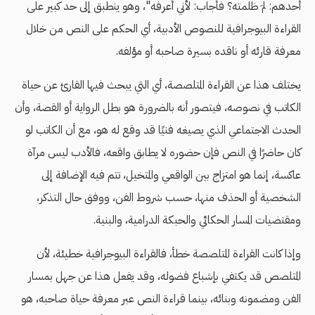
أحدهم: لمَ ظلمته؟ فأجاب: لأني أعرفه"، وهو ينطبق إلى حد كبير على
القراءة البيوجرافية للنصوص الأدبية، أي الحكم على النص من خلال
معرفة قارئه أو ناقده بسيرة صاحبه أو مؤلفه.
يختلف هذا عن القراءة المتلصصة، أي التي يبحث فيها القارئ عن حياة
الكاتب في نصوصه، فيتصور أنه بالضرورة هو بطل الرواية أو القصة، وأن
الحدث الاجتماعي الذي يصيغه فنيًا قد وقع له هو، مع أن الكاتب لو
كان حاضرًا في النص فإن حضوره لا يطابق واقعه، فالأدب ليس مرآة
عاكسة، إنما هو امتزاج بين الواقعي والمتخيل، تتم فيه الإضافة إلى
الشخصية أو الحذف منها، حسب شروط الفن، ووفق حال التذكر،
ومقتضيات المسار الحكائي والحبكة الدرامية، والبنية.
وإذا كانت القراءة المتلصصة خطأ، فالقراءة البيوجرافية خطيئة، لأن
المتلصص قد يكتفي بإشباع فضوله، وقد يفعل هذا عن جهل بمسار
الفن ومضمونه وبنائه، بينما قراءة النص عبر معرفة حياة صاحبه، هو