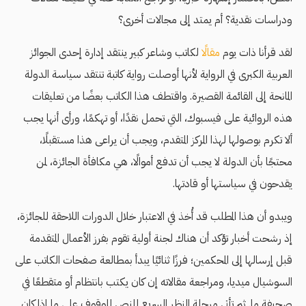
ودراسات نقدية؟ أم يمتد إلى مجالات أخرى؟
لقد قرأنا ذات يوم
مقالًا
لكاتب وشاعر كبير ينتقد إدارة إحدى الجوائز
العربية الكبرى في الرواية لأنها أوصلت رواية كاتبة تنتقد سياسة الدولة
المانحة إلى القائمة القصيرة. واقتطف هذا الكاتب بعضًا من تعليقات
هذه الروائية على فيسبوك، التي تحمل نقدًا، أو تهكمًا، ورأى أنها يجب
ألا تكرم بوصولها لهذا المركز المتقدم، ويجب أن يراعى هذا مستقبلًا،
محتجًا بأن الدولة لا يجب أن تدفع أموالًا، هي مكافأة الجائزة، لمن
يقدحون في سياستها أو قادتها.
ويبدو أن هذا المطلب قد أُخذ في الاعتبار خلال الدورات اللاحقة للجائزة،
إذ رشحت أخبار تؤكد أن هناك لجنة أولية تقوم بفرز الأعمال المتقدمة
قبل إرسالها إلى المحكمين؛ فرزًا ثنائيًا يبدأ بمطالعة صفحات الكاتب على
السوشيال ميديا، ومراجعة مقالاته إن كان يكتب بانتظام أو متقطعًا في
صحيفة ما. ثم تأتي مرحلة النظر السريع للنص للوقوف على ما إذا كان