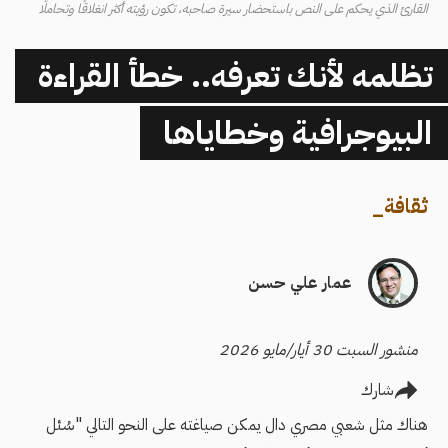
القارئ الذي يحكم على النص باستحضار سيرة صاحبه، تكون رؤيته أكثر انغلاقًا وتحاملًا
تظلمه لأنك تعرفه.. خطأ القراءة
البيوجرافية وخطاياها
ثقافة
_
عمار علي حسن
منشور السبت 30 أيار/مايو 2026
شارك
هناك مثل شعبي مصري دال يمكن صياغته على النحو التالي "سُئل