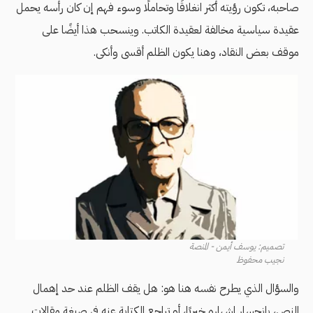
صاحبه، تكون رؤيته أكثر انغلاقًا وتحاملًا وسوء فهم إن كان رأسه يحمل
عقيدة سياسية مخالفة لعقيدة الكاتب. وينسحب هذا أيضًا على
موقف بعض النقاد، وهنا يكون الظلم أقسى وأنكى.
تصميم: يوسف أيمن - المنصة
نجيب محفوظ
والسؤال الذي يطرح نفسه هنا هو: هل يقف الظلم عند حد إهمال
النص، بانحسار إشهاره خبريًا، أو تراجع الكتابة عنه في صيغة مقالات