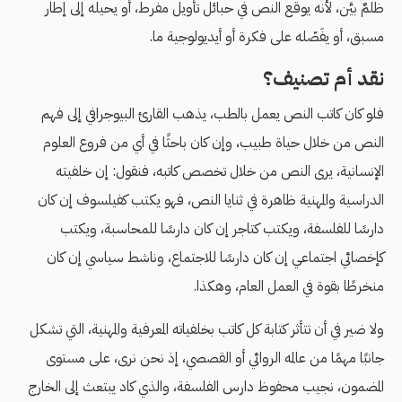
ظلمٌ بيَّن، لأنه يوقع النص في حبائل تأويل مفرط، أو يحيله إلى إطار
مسبق، أو يفَصّله على فكرة أو أيديولوجية ما.
نقد أم تصنيف؟
فلو كان كاتب النص يعمل بالطب، يذهب القارئ البيوجرافي إلى فهم
النص من خلال حياة طبيب، وإن كان باحثًا في أي من فروع العلوم
الإنسانية، يرى النص من خلال تخصص كاتبه، فنقول: إن خلفيته
الدراسية والمهنية ظاهرة في ثنايا النص، فهو يكتب كفيلسوف إن كان
دارسًا للفلسفة، ويكتب كتاجر إن كان دارسًا للمحاسبة، ويكتب
كإخصائي اجتماعي إن كان دارسًا للاجتماع، وناشط سياسي إن كان
منخرطًا بقوة في العمل العام، وهكذا.
ولا ضير في أن تتأثر كتابة كل كاتب بخلفياته المعرفية والمهنية، التي تشكل
جانبًا مهمًا من عالمه الروائي أو القصصي، إذ نحن نرى، على مستوى
المضمون، نجيب محفوظ دارس الفلسفة، والذي كاد يبتعث إلى الخارج