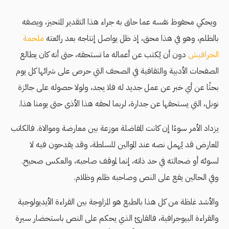
ويحكي محفوظ نفسه عما حاق به جراء هذا التقدير المتحيز، ويصفه
بالظلم، وهو في هذا محق، إذ ظل يواصل إنتاجه بعد رائعته
ملحمة
الحرافيش
دون أن يُكتب عن أعماله ما تستحقه، حتى أنه كان يطالع
الصفحات الأدبية والثقافية في الصحف التي حرص على شرائها كل يوم
بحثًا عن أي خبر عن عمل جديد له فلا يجد، ولولا حصوله على جائزة
نوبل، التي يستحقها عن جدارة، لربما لحقه هذا الأذى حتى يومنا هذا.
يزداد الأمر سوءًا إن كانت المفاضلة موزعة بين معارضة وموالاة. فالكاتب
المعارض قد يُهمل نصه عند الموالين للسلطة، وقد يقدحون فيه لا
لسوئه أو ضحالته في حد ذاته، إنما لموقف صاحبه، والعكس صحيح.
وفي الحالين يقع على النص وصاحبه ظلم وظلام.
والأشد غلظة من كل هذا بالطبع هو المزاوجة بين القراءة الأيديولوجية
والقراءة البيوجرافية، فالقارئ الذي يحكم على النص باستحضار سيرة