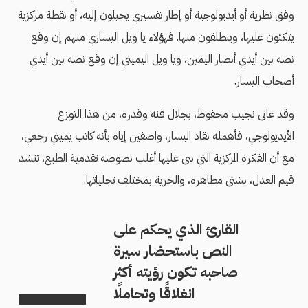
وفق نظرية أو أيديولوجية أو إطار تفسيري يحيلون إليه، أو نقطة مركزية
يتكئون عليها، وينطلقون منها. فهؤلاء يا ويل اليساري منهم إن وقع
نصه بين أيدي أنصار اليمين، ويا ويل اليميني إن وقع نصه بين أيدي
أصحاب اليسار.
وقد عانى نجيب محفوظ، بجلال فنه وقدره، من هذا التوزع
الأيديولوجي، فأهمله نقاد اليسار، واصفين إياه بأنه كاتب يميني رجعي،
مع أن الفكرة المركزية التي بنى عليها أغلب نصوصه تقدمية الطبع، تنشد
قيم العدل، بشتى مظاهره، والحرية بمختلف تجلياتها.
القارئ الذي يحكم على
النص باستحضار سيرة
صاحبه تكون رؤيته أكثر
انغلاقًا وتحاملًا