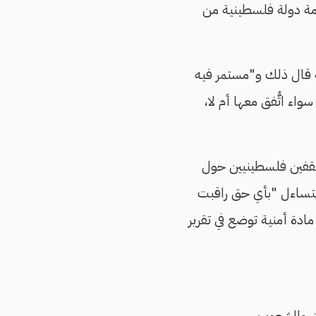
امة دولة فلسطينية من
نه قال ذلك و"مستمر فيه
ء اتُّفق معها أم لا،
ثقفين فلسطينيين حول
يتساءل "بأي حق راقبت
ادة أمنية توضع في تقرير
ان والشعوب