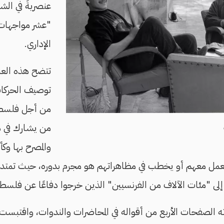
عنصريةً في الشا
"عشر مواجهات"
الإداري.
تتضح هذه العنص
توصيف الحركات
من أجل فلسطين
من يشارك في هذ
والمصرح بها وك
مل معهم أو يخطب في مظاهراتهم هو مجرم بدوره، حيث تمتد هذ
 "مئات الآلاف من الفرنسيين" الذين خرجوا دفاعًا عن فلسطي
الصفحات الأربع من أقواله في المحاضرات والندوات، واقتبست 