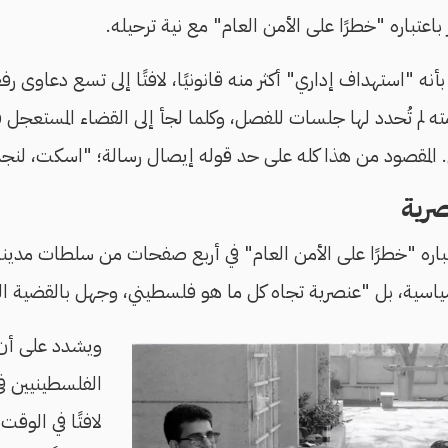
باعتباره "خطرًا على الأمن العام" مع نية ترحيله.
ه "استهداف إداري" أكثر منه قانونيًا، لافتًا إلى تسع دعاوى رف
 لم تُحدد لها جلسات للفصل، وكلما لجأ إلى القضاء المستعجل 
المقصود من هذا كله على حد قوله إيصال رسالة؛ "اسكت، لنجدد
رية
ه "خطرًا على الأمن العام" في أربع صفحات من سلطات مدينة نا
اسية، بل "عنصرية تجاه كل ما هو فلسطيني، وجهل بالقضية ا
ويشدد على أن 
الفلسطينيين في
لافتًا في الوقت 