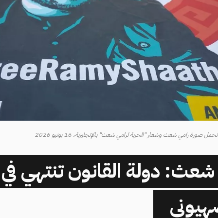
 صورة رامي شعث وشعار "الحرية لرامي شعث" بالإنجليزية، 16 يونيو 2026
 شعث: دولة القانون تنتهي في
صهيوني