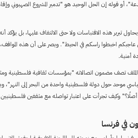
ة"، أو قوله إن الحل الوحيد هو "تدمير المشروع الصهيوني وإق
يحاول تبرير هذه الاقتباسات ولا حتى الالتفاف عليها، بل يؤكد أ
جبكم اخبطوا راسكم في الحيط". ويصر على أن هذه المواقف، سوا
دة أمنية.
ي الملف تصف مضمون اتصالاته "بمؤسسات ثقافية فلسطينية وم
ياسي موحد حول دولة فلسطينية واحدة من البحر إلى النهر"، و
أصلًا؟" وكيف تجرأت على اعتبار تواصله مع مثقفين فلسطينيين م
ن في فرنسا
فرنسا، لجأ رامي مع زوجته إلى اللجنة الإفريقية لحقوق الإنس