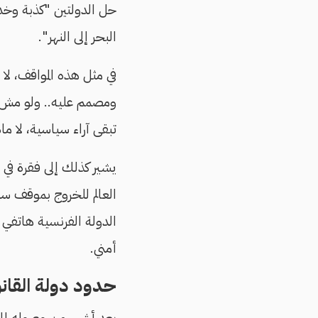
حل الدولتين "كذبة وخدع
البحر إلى النهر".
في مثل هذه المواقف، لا 
ومصمم عليه.. ولو مش عا
تبقى آراء سياسية، لا ما
يشير كذلك إلى فقرة ف
العالم للخروج بموقف س
الدولة الفرنسية هاتفي 
أمني.
حدود دولة القانو
بعد أشهر من وصوله إلى 