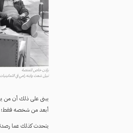
بإذن خاص للمنصة
نبيل شعث وابنه رامي في الثمانينيات
يبنى على ذلك أن من يع
أبعد من شخصه فقط؛ إلى
يتحدث كذلك عما رصدته 