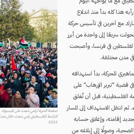
طيني مع ما يواجهه اليوم
رأيه هذا كله بدأ منذ اندلاع
ارك مع آخرين في تأسيس حركة
تحولت سريعًا إلى واحدة من أبرز
 لفلسطين في فرنسا، وأصبحت
اهيري للحركة، بدأ استهدافه
 في قضية "تبرير الإرهاب" على
ة الفلسطينية، قبل أن تُغلق
 ثم انتقل الاستهداف إلى المسار
صفحة الحرية لرامي شعث على فيسبوك
الناشط الفلسطيني رامي شعث خلال مشاركت
تجديد إقامته، وإغلاق حسابه
2023
لصحية، وصولًا إلى إبلاغه من