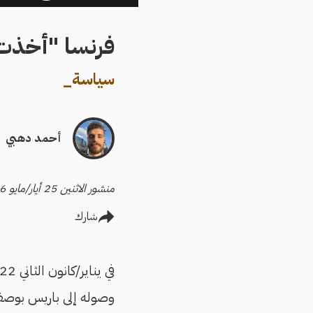
فرنسا "أخذت
سياسة
_
أحمد دهبي
منشور الاثنين 25 أيار/مايو 2026
شارك
في يناير/كانون الثاني 2022،
وصوله إلى باريس بوصف