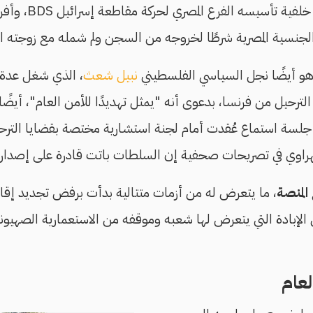
يوليو/تموز 2019، على 
الجنسية المصرية شرطًا لخروجه من السجن ولم شمله مع زوجته ا
هو أيضًا نجل السياسي الفلسطيني
نبيل شعث
، الذي شغل عدة 
الترحيل من فرنسا، بدعوى أنه "يمثل تهديدًا للأمن العام"، أيضً
استماع عُقدت أمام لجنة استشارية مختصة بقضايا الترحيل في 11 مايو/أيار ا
راوي في تصريحات صحفية إن السلطات باتت قادرة على إصدار أ
المنصة
، ما يتعرض له من أزمات متتالية بدأت برفض تجديد إقامته
الإبادة التي يتعرض لها شعبه وموقفه من الاستعمارية الصهيوني
لعام