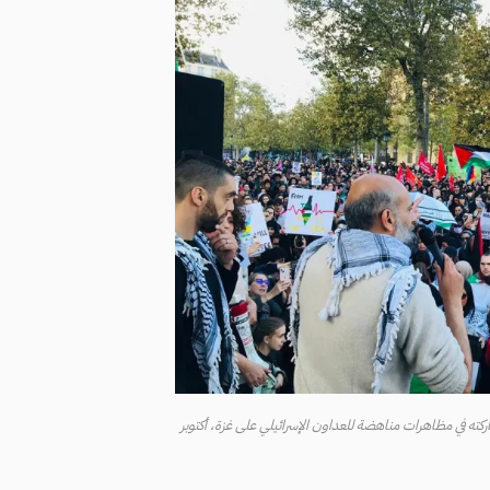
ه في مظاهرات مناهضة للعداون الإسرائيلي على غزة، أكتوبر