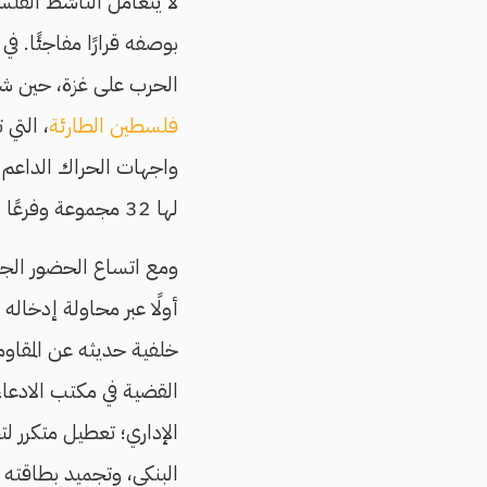
لا يتعامل الناشط الفلس
بوصفه قرارًا مفاجئًا. في 
الحرب على غزة، حين ش
فلسطين الطارئة
، التي 
واجهات الحراك الداعم
لها 32 مجموعة وفرعًا في مدن مختلفة.
ومع اتساع الحضور الجم
أولًا عبر محاولة إدخاله
خلفية حديثه عن المقاوم
القضية في مكتب الادعاء.
الإداري؛ تعطيل متكرر ل
البنكي، وتجميد بطاقته ا