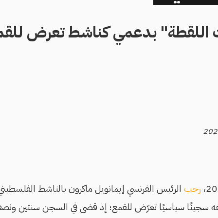
 اللقطة" بدعمي كناشط تعرض للقم
رحب
الرئيس الفرنسي إيمانويل ماكرون بالناشط الفلسطين
ه سجينًا سياسيًا تعرّض للقمع؛ إذ قضى في السجن سنتين ون