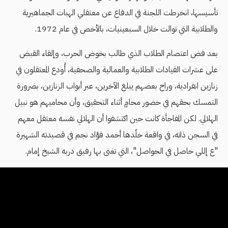
تأسيسها، انخرطت اللجنة في الدفاع عن معتقلي الهبات الجماهيرية
والطلابية التي توالت خلال السبعينيات، بالأخص في عام 1972.
بعد فض اعتصام الطلاب الذي طالب بخوض الحرب، وإلقاء القبض
على عشرات القيادات الطلابية والعمالية والصحفية، أُودع المعتقلون في
زنازين انفرادية، وراح بعضهم يبلغ الآخرين، عبر أبواب الزنازين، بضرورة
التمسك بحقهم في حضور محامٍ أثناء التحقيق، وأن محاميهم هو نبيل
الهلالي. لكن المفاجأة كانت حين اكتشفوا أن الهلالي نفسه معتقل معهم
في السجن ذاته، في واقعة خلّدها أحمد فؤاد نجم في قصيدته الشهيرة
"ع إللي حاصل في الحواصل"، التي تغنى بها رفيق دربه الشيخ إمام.