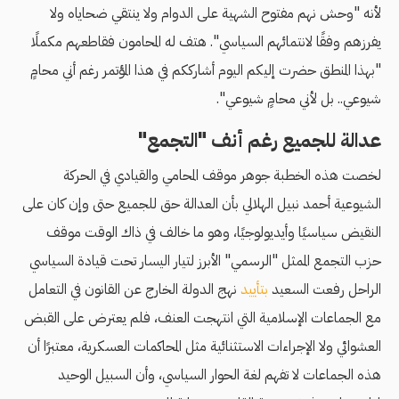
لأنه "وحش نهم مفتوح الشهية على الدوام ولا ينتقي ضحاياه ولا
يفرزهم وفقًا لانتمائهم السياسي". هتف له المحامون فقاطعهم مكملًا
"بهذا المنطق حضرت إليكم اليوم أشارككم في هذا المؤتمر رغم أني محامٍ
شيوعي.. بل لأني محامٍ شيوعي".
عدالة للجميع رغم أنف "التجمع"
لخصت هذه الخطبة جوهر موقف المحامي والقيادي في الحركة
الشيوعية أحمد نبيل الهلالي بأن العدالة حق للجميع حتى وإن كان على
النقيض سياسيًا وأيديولوجيًا، وهو ما خالف في ذاك الوقت موقف
حزب التجمع الممثل "الرسمي" الأبرز لتيار اليسار تحت قيادة السياسي
الراحل رفعت السعيد
بتأييد
نهج الدولة الخارج عن القانون في التعامل
مع الجماعات الإسلامية التي انتهجت العنف، فلم يعترض على القبض
العشوائي ولا الإجراءات الاستثنائية مثل المحاكمات العسكرية، معتبرًا أن
هذه الجماعات لا تفهم لغة الحوار السياسي، وأن السبيل الوحيد