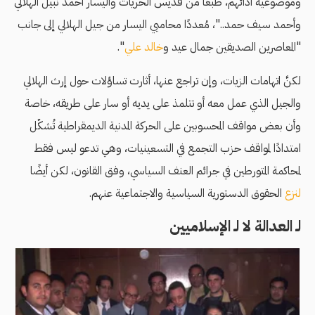
وموضوعية أدائهم، طبعًا من قديس الحريات واليسار أحمد نبيل الهلالي
وأحمد سيف حمد.."، مُعددًا محاميي اليسار من جيل الهلالي إلى جانب
"المعاصرين الصديقين جمال عيد و
خالد علي
".
لكنَّ اتهامات الزيات، وإن تراجع عنها، أثارت تساؤلات حول إرث الهلالي
والجيل الذي عمل معه أو تتلمذ على يديه أو سار على طريقه، خاصة
وأن بعض مواقف المحسوبين على الحركة المدنية الديمقراطية تُشكّل
امتدادًا لمواقف حزب التجمع في التسعينيات، وهي تدعو ليس فقط
لمحاكمة المتورطين في جرائم العنف السياسي، وفق القانون، لكن أيضًا
لنزع
الحقوق الدستورية السياسية والاجتماعية عنهم.
لـ العدالة لا لـ الإسلاميين