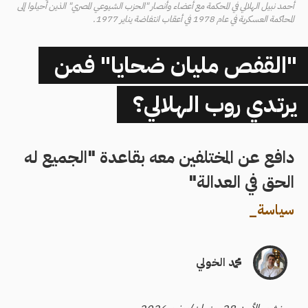
أحمد نبيل الهلالي في المحكمة مع أعضاء وأنصار "الحزب الشيوعي المصري" الذين أُحيلوا إلى
المحاكمة العسكرية في عام 1978 في أعقاب انتفاضة يناير 1977.
"القفص مليان ضحايا" فمن
يرتدي روب الهلالي؟
دافع عن المختلفين معه بقاعدة "الجميع له
الحق في العدالة"
سياسة
_
محمد الخولي