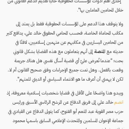
"إحدى أهم أدوات المؤسسات الحقوقية حاليًا تقديم الدعم القانوني من
خلال المحامين العاملين بها".
ولا يتوقف هذا الدعم على المؤسسات الحقوقية فقط بل يمتد إلى
مكاتب المحاماة الخاصة، فحسب المحامي الحقوقي خالد علي، يدافع كثير
من المحامين اليساريين في مكاتبهم عن متهمين إسلاميين، لافتًا في
حديثه مع
المنصة
إلى أنهم يتعاملون مع هذه القضايا بشكل قانوني
بحت؛ "عندما تُعرض عليّ أي قضية أسأل نفسي هل هناك جريمة
وقعت بالفعل.. وهل تمت جميع الإجراءات وفق صحيح القانون أم لا..
لكن لا يهمني أن أعرف ما هو الانتماء السياسي أو الديني للمتهم".
ويبدو هذا واضحًا على الأقل في قضايا شخصيات إسلامية معروفة، إذ
انضم
خالد علي إلى فريق الدفاع عن المرشح الرئاسي الأسبق ورئيس
حزب مصر القوية عبد المنعم أبو الفتوح، كما يتولى الدفاع عن القيادي في
جماعة الإخوان المسلمين والمتحدث الإعلامي السابق باسمها محمود