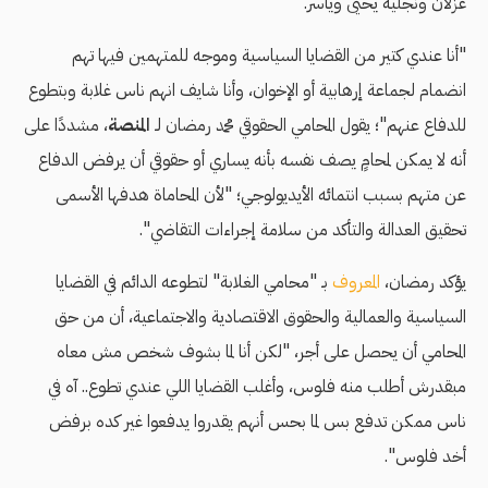
غزلان ونجليه يحيى وياسر.
"أنا عندي كتير من القضايا السياسية وموجه للمتهمين فيها تهم
انضمام لجماعة إرهابية أو الإخوان، وأنا شايف انهم ناس غلابة وبتطوع
للدفاع عنهم"؛ يقول المحامي الحقوقي محمد رمضان لـ
المنصة
، مشددًا على
أنه لا يمكن لمحامٍ يصف نفسه بأنه يساري أو حقوقي أن يرفض الدفاع
عن متهم بسبب انتمائه الأيديولوجي؛ "لأن المحاماة هدفها الأسمى
تحقيق العدالة والتأكد من سلامة إجراءات التقاضي".
يؤكد رمضان،
المعروف
بـ "محامي الغلابة" لتطوعه الدائم في القضايا
السياسية والعمالية والحقوق الاقتصادية والاجتماعية، أن من حق
المحامي أن يحصل على أجر، "لكن أنا لما بشوف شخص مش معاه
مبقدرش أطلب منه فلوس، وأغلب القضايا اللي عندي تطوع.. آه في
ناس ممكن تدفع بس لما بحس أنهم يقدروا يدفعوا غير كده برفض
أخد فلوس".