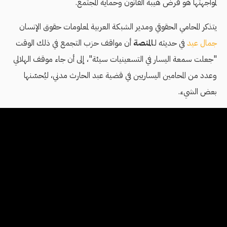
لمواجهتها هو فرض هيبة القانون وحماية المجتمع.
يتذكر المحامي الحقوقي ومدير الشبكة العربية لمعلومات حقوق الإنسان
جمال عيد
في حديثه لـ
المنصة
أن مواقف حزب التجمع في ذلك الوقت
"جعلت سمعة اليسار في التسعينيات سيئة"، إلى أن جاء موقف الهلالي
وعدد من المحامين اليساريين في قضية عبد الحارث مدني، ليُحسّنها
بعض الشيء.