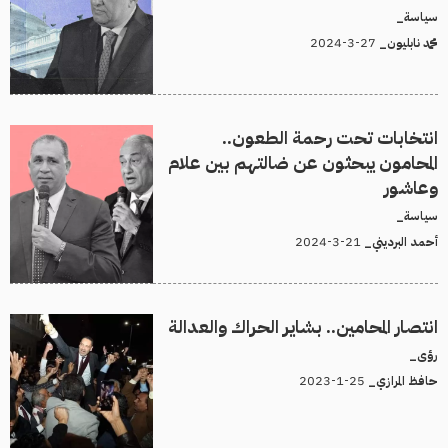
سياسة_
27-3-2024
محمد نابليون_
انتخابات تحت رحمة الطعون..
المحامون يبحثون عن ضالتهم بين علام
وعاشور
سياسة_
21-3-2024
أحمد البرديني_
انتصار المحامين.. بشاير الحراك والعدالة
رؤى_
25-1-2023
حافظ المرازي_