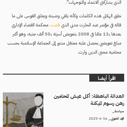
الذي يشاركني الانتماء والتوجهات".
نطق الهلالي هذه الكلمات وكأنه يلقي وصيته ويغلق القوس على ما
قاله في مؤتمر عبد الحارث مدني الذي
قضت
محكمة القضاء الإداري
بعدها بـ13 عامًا في 2008 بتعويض أسرته بـ50 ألف جنيه، وهو أكبر
مبلغ تعويضي يحصل عليه معتقل منتمٍ إلى الجماعة الإسلامية بحسب
محاميه محيي الدين وارث.
اقرأ أيضا
العدالة الباهظة: أكل عيش المحامين
رهن رسوم الميكنة
سياسة_
16-6-2025
محمد الخولي_