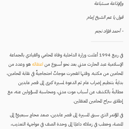
وإلإذاعة مستباعة
قول يا عم الشيخ إمام
- أحمد فؤاد نجم
في ربيع 1994 أعلنت وزارة الداخلية وفاة المحامي والقيادي بالجماعة
الإسلامية عبد الحارث مدني بعد نحو أسبوع من
اعتقاله
هو وعدد من
المحامين من مكتبه. وقتها انفجرت موجاتٌ احتجاجيةٌ في نقابة المحامين،
بدايةً بتنظيم إضراب عام ثم الدعوة لمسيرة كبرى إلى قصر عابدين
مطالبةً بالكشف عن أسباب موت مدني، ومحاسبة المسؤولين عنه، مع
إطلاق سراح المحامين المعتقلين.
في المؤتمر الذي سبق المسيرة إلى قصر عابدين، صعد محامٍ سبعينيٌّ إلى
المنصة، وخطب في زملائه داعيًا إلى وحدة الصف في مواجهة التعذيب،