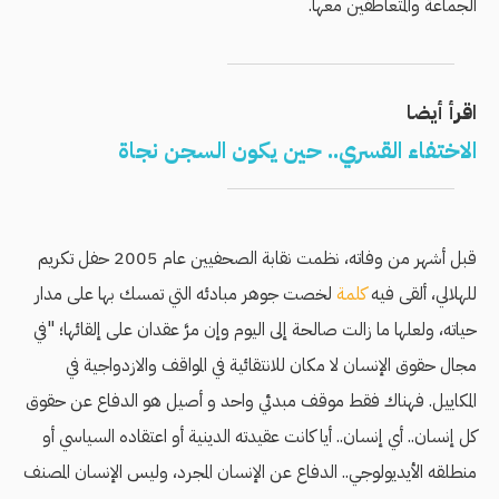
الجماعة والمتعاطفين معها.
اقرأ أيضا
الاختفاء القسري.. حين يكون السجن نجاة
قبل أشهر من وفاته، نظمت نقابة الصحفيين عام 2005 حفل تكريم
للهلالي، ألقى فيه
كلمة
لخصت جوهر مبادئه التي تمسك بها على مدار
حياته، ولعلها ما زالت صالحة إلى اليوم وإن مرَّ عقدان على إلقائها؛ "في
مجال حقوق الإنسان لا مكان للانتقائية في المواقف والازدواجية في
المكاييل. فهناك فقط موقف مبدئي واحد و أصيل هو الدفاع عن حقوق
كل إنسان.. أي إنسان.. أيا كانت عقيدته الدينية أو اعتقاده السياسي أو
منطلقه الأيديولوجي.. الدفاع عن الإنسان المجرد، وليس الإنسان المصنف