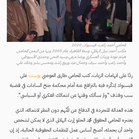
المحامي أحمد راغب، فيسبوك، 2020
مكتب أحمد نبيل الهلالي، وسط القاهرة، عام 2005 وبها من اليمين المحامين
هيثم عودة وزينات العسكري ورضا مرعي وسيد فتحي وحمدى الأسيوطي
وأحمد راغب وأحمد سيف وجمال عيد وربيع راشد ومحسن بشير وخالد علي.
ردًا على اتهامات الزيات، كتب المحامي طارق العوضي
بوست
على
فيسبوك يُذكّره فيه بالترافع عنه أمام محكمة جنح السادات في قضية
سب وقذف "ولم نسألك وقتها عن انتمائك الفكري أو السياسي".
هذه العدالة المتجردة في الدفاع عن المُتّهم دون النظر لانتمائه، الذي
يعتبره المحامي الحقوقي محمد الحلو إرث الهلالي الذي لا يمكن لشخص
واحد أن يحمله، أصبح أساس عمل المنظمات الحقوقية الحالية، إذ إن