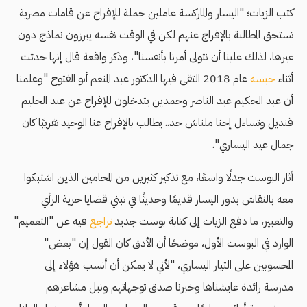
كتب الزيات؛ "اليسار والماركسة عاملين حملة للإفراج عن قامات مصرية
تستحق المطالبة بالإفراج عنهم لكن في الوقت نفسه يبرزون نماذج دون
غيرها، لذلك علينا أن نتولى أمرنا بأنفسنا"، وذكر واقعة قال إنها حدثت
أثناء
حبسه
عام 2018 التقى فيها الدكتور عبد المنعم أبو الفتوح "وعلمنا
أن عبد الحكيم عبد الناصر وحمدين يتدخلون للإفراج عن عبد الحليم
قنديل وتساءل إحنا ملناش حد.. يطالب بالإفراج عنا الوحيد تقريبًا كان
جمال عيد اليساري".
أثار البوست جدلًا واسعًا، مع تذكير كثيرين من المحامين الذين اشتبكوا
معه بالنقاش بدور اليسار قديمًا وحديثًا في تبني قضايا حرية الرأي
والتعبير، ما دفع الزيات إلى كتابة بوست جديد
تراجع
فيه عن "التعميم"
الوارد في البوست الأول، موضحًا أن الأدق كان القول إن "بعض"
المحسوبين على التيار اليساري، "لأني لا يمكن أن أنسب هؤلاء إلى
مدرسة رائدة عايشناها وخبرنا صدق توجهاتهم ونبل مشاعرهم