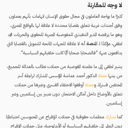
لا وجه للمقارنة
كثيرًا ما يواجه العاملون في مجال حقوق الإنسان اتهامات بأنهم يعملون
وفق أجندات غربية تتعلق بقضايا محددة لا علاقة لها بالواقع المصري،
وهو ما يرفضه المدير التنفيذي للمفوضية المصرية للحقوق والحريات محمد
لطفي، مؤكدًا لـ
المنصة
أنه لا علاقة للجهات المانحة للتمويل بالقضايا التي
يدافعون عنها؛ "فالضحايا ضحايا أيًّا كانت خلفياتهم السياسية".
يشير لطفي إلى ما نظمته المفوضية من حملات تطالب بالعدالة للجميع،
من بينها
حملة
الدكتور أحمد عماشة المؤسس المشارك لرابطة أسر
المختفين قسريًا، و
حملة
أوقفوا الاختفاء القسري وغيرها من حملات
تتعلق بالأوضاع داخل أماكن الاحتجاز، دون تمييز بين إسلاميين وغير
إسلاميين.
كما
تشارك
منظمات حقوقية في حملات للإفراج عن المحبوسين احتياطيًا
دون النظر إلى خلفياتهم السياسية أو الأيدلوجية، مثل حملات الإفراج