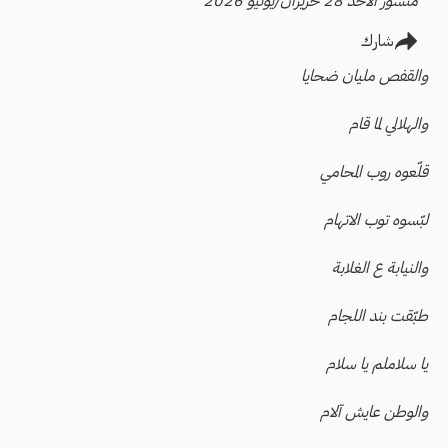
منشور الأحد 28 حزيران/يونيو 2026
شارك
والقفص مليان ضحايا
والهلالي لما قام
قلّعوه روب المحامي
لبّسوه توب الاتهام
والنيابة ع الغلابة
طبّقت بند اللجام
يا سلاملم يا سلام
والوطن عايش آلام