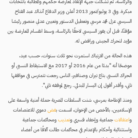
والرئاسة، ثم تشكلت جبهة الإنقاذ لمعارضة حكمهم والمطالبة بانتخابات
مبكرة. وفي 3 يوليو/تموز 2013 أعلن وزير الدفاع آنذاك عبد الفتاح
السيسي عزل محمد مرسي وتعطيل الدستور وتعيين عدلي منصور رئيسًا
مؤقتًا، قبل أن يفوز السيسي لاحقًا بالرئاسة، وسط انقسام المعارضة بين
مؤيد لتحرك الجيش ورافض له.
هذه الحالة من الارتباك استمرت نحو ثلاث سنوات، حسب عيد،
موضحًا أنه
"بدءًا من عام 2016 أو 2017 مع الاستيقاظ النسبي أو
الحراك النسبي بتاع تيران وصنافير، الناس رجعت تتمترس في مواقفها
تاني، وأقدر أقول إن اليسار المبدئي.. رجع لموقفه تاني".
ومنذ الإطاحة بمرسي، شنت السلطات المصرية حملة أمنية واسعة على
الإسلاميين، بالأخص من الإخوان، اتسمت ب
فض
دموي للاعتصامات
و
اعتقالات
جماعية وإخفاء قسري و
تعذيب
ومحاكمات جماعية
واستثنائية وأحكام بالإعدام في محاكمات طالت آلافًا من أعضاء