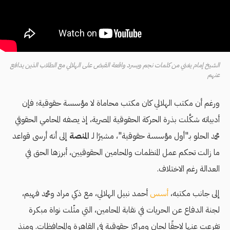
الشيخ إمام يغني من كلمات نجم ويسرد واقعة القبض على الهلالي مع الطلاب الذين يدافع
عنهم
ورغم أن مكتب الهلالي كان مكتب محاماة لا مؤسسة حقوقية؛ فإن
أدبياته شكَّلت بذرة الحركة الحقوقية المصرية، إذ يصفه المحامي الحقوقي
محمد الحلو بـ"أول مؤسسة حقوقية"، مشيرًا لـ
المنصة
إلى أنه أرسى قواعد
ما زالت تحكم عمل المنظمات والمحامين الحقوقيين، أبرزها الحق في
العدالة رغم الاختلاف.
إلى جانب مكتبه،
أسس
أحمد نبيل الهلالي، مع ذكي مراد ومحمد فهيم،
لجنة الدفاع عن الحريات في نقابة المحامين، التي مثّلت نواة مبكرة
تفرعت عنها لاحقًا لجان ومراكز حقوقية في القاهرة والمحافظات. ومنذ