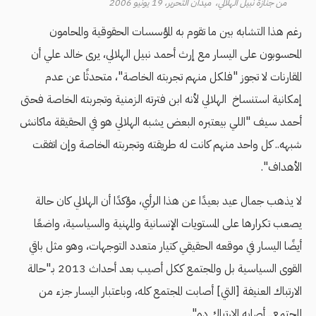
من جنازة نبيل الهلالي، ميدان التحرير، 19 يونيو 2006
رغم هذا التشابه بين ما تقوم به المؤسسات الحقوقية والمحامون
المحسوبون على اليسار مع إرث أحمد نبيل الهلالي، يرى خالد علي أن
المقارنات لا تجوز "فلكل منهم تجربته الخاصة"، متحدثًا عن عدم
إمكانية استنساخ الهلالي لأنه ابن فترته الزمنية وتجربته الخاصة فحتى
أحمد سيف "اللي بيعتبره البعض يشبه الهلالي هو في الحقيقة ماكانش
شبهه.. كل واحد منهم كانت له طريقته وتجربته الخاصة وإن اتفقت
الأهداف".
لا يذهب جمال عيد بعيدًا عن هذا الرأي، مؤكدًا أن الهلالي كان حالة
يصعب تكرارها على المستويات الإنسانية والمهنية والسياسية، واضعًا
أيضًا اليسار في موقعه الحقيقي كتيار متعدد التوجهات، وهو مثل باقي
القوى السياسية بل والمجتمع ككل أصيب بعد أحداث 2013 بـ"حالة
الارتباك العنيفة [التي] أصابت المجتمع كله، وباعتبار اليسار جزء من
المجتمع.. أصابه الارتباك ده".