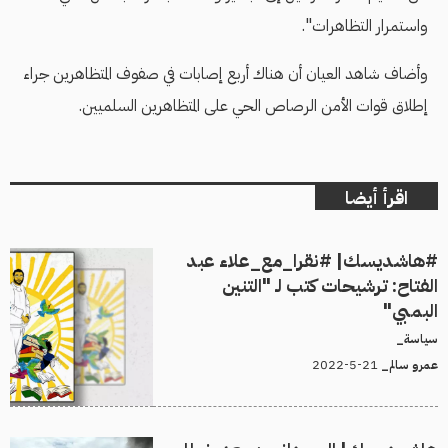
واستمرار التظاهرات".
وأضاف شاهد العيان أن هناك أربع إصابات في صفوف المتظاهرين جراء
إطلاق قوات اﻷمن الرصاص الحي على المتظاهرين السلميين.
اقرأ أيضا
#هاشديسك| #نقرا_مع_علاء عبد
الفتاح: ترشيحات كتب لـ "التنين
البمبي"
سياسة_
21-5-2022
عمرو سالم_