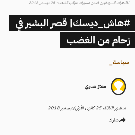
تظاهرات السودانيين ضمن مسيرات موكب الشعب- 25 ديسمبر 2018
#هاش_ديسك| قصر البشير في
زحام من الغضب
سياسة
_
معتز صبري
منشور الثلاثاء 25 كانون الأول/ديسمبر 2018
شارك