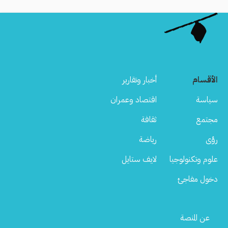
الأقسام
أخبار وتقارير
سياسة
اقتصاد وعمران
مجتمع
ثقافة
رؤى
رياضة
علوم وتكنولوجيا
لايف ستايل
دخول مفاجئ
Footer
عن المنصة