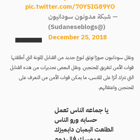
pic.twitter.com/70YSIG89YO
— شبكة مدونون سودانيون
(@Sudaneseblogs)
December 25, 2018
ونقل سودانيون صورًا توثق لنوع جديد من القنابل الملونة التي أطلقتها
قوات اﻷمن لتفريق المحتجين. ونقل البعض تحذيرات من هذه القنابل
التي تترك أثرًا على الملابس، ما يمكن قوات الأمن من التعرف على
المحتجين واعتقالهم.
يا جماعه الناس تعمل
حسابه ورو الناس
الطلعت البمبان دابميزك
و بمسك فالهدوم