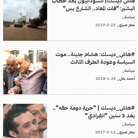
هاش ديسك| السودانيون بعد خطاب
البشير: "فات المعاد.. الشارع بس"
سياسة_
23-2-2019
معتز صبري_
#هاش_ديسك: هشام جنينة.. موت
السياسة وعودة الطرف الثالث
سياسة_
28-1-2018
أحمد بلال_
#هاش_ديسك | "حرية دومة حقه"..
بعد 3 سنين "انفرادي"
سياسة_
13-3-2017
معتز صبري_