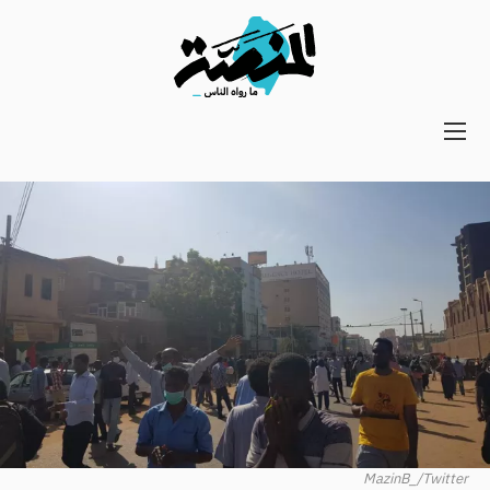
Main
navigation
Secondary
Navigation
MazinB_/Twitter