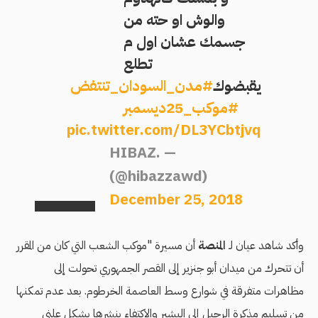
والوش او حته من
جسمك عشان اول م
تطلع
يقبضوك
#مدن_السودان_تنتفض
#موكب_25ديسمبر
pic.twitter.com/DL3YCbtjvq
— HIBAZ.
(@hibazzawd)
December 25, 2018
وأكد شاهد عيان لـ
المنصة
أن مسيرة "موكب الشعب التي كان من المقرر
أن تتحرك من ميدان أبو جنزير إلى القصر الجمهوري تحولت إلى
مظاهرات متفرقة في شوارع وسط العاصمة الخرطوم. بعد عدم تمكنها
من تسليم مذكرة الرحيل إلى البشير والاكتفاء بنشرها بشكل علني