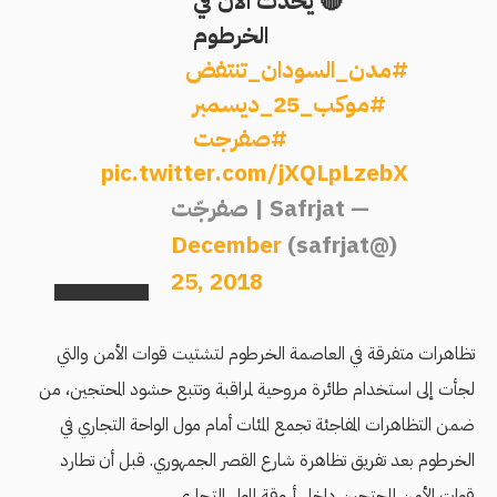
🔴 يحدث الآن في
الخرطوم
#مدن_السودان_تنتفض
#موكب_25_ديسمبر
#صفرجت
pic.twitter.com/jXQLpLzebX
— Safrjat | صفرجّت
December
(@safrjat)
25, 2018
تظاهرات متفرقة في العاصمة الخرطوم لتشتيت قوات الأمن والتي
لجأت إلى استخدام طائرة مروحية لمراقبة وتتبع حشود المحتجين، من
ضمن التظاهرات المفاجئة تجمع المئات أمام مول الواحة التجاري في
الخرطوم بعد تفريق تظاهرة شارع القصر الجمهوري. قبل أن تطارد
قوات اﻷمن المحتجين داخل أروقة المول التجاري.