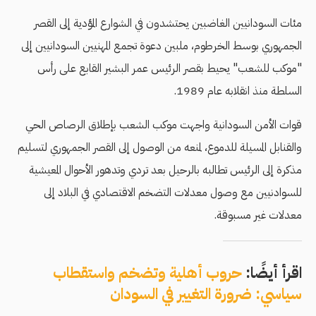
مئات السودانيين الغاضبين يحتشدون في الشوارع المؤدية إلى القصر
الجمهوري بوسط الخرطوم، ملبين دعوة تجمع المهنيين السودانيين إلى
"موكب للشعب" يحيط بقصر الرئيس عمر البشير القابع على رأس
السلطة منذ انقلابه عام 1989.
قوات الأمن السودانية واجهت موكب الشعب بإطلاق الرصاص الحي
والقنابل المسيلة للدموع، لمنعه من الوصول إلى القصر الجمهوري لتسليم
مذكرة إلى الرئيس تطالبه بالرحيل بعد تردي وتدهور اﻷحوال المعيشية
للسوادنيين مع وصول معدلات التضخم الاقتصادي في البلاد إلى
معدلات غير مسبوقة.
اقرأ أيضًا:
حروب أهلية وتضخم واستقطاب
سياسي: ضرورة التغيير في السودان