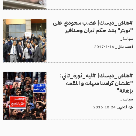
#هاش_ديسك| غضب سعودي على
"تويتر" بعد حكم تيران وصنافير
سياسة_
16-1-2017
أحمد بلال_
#هاش_ديسك| #ليه_ثورة_تاني:
"علشان كرامتنا متهانه و اللقمه
بإهانة"
سياسة_
24-10-2016
محمد فتحي_