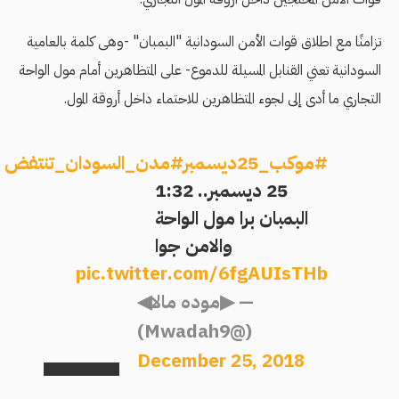
تزامنًا مع اطلاق قوات الأمن السودانية "البمبان" -وهى كلمة بالعامية
السودانية تعني القنابل المسيلة للدموع- على المتظاهرين أمام مول الواحة
التجاري ما أدى إلى لجوء المتظاهرين للاحتماء داخل أروقة المول.
#موكب_25ديسمبر
#مدن_السودان_تنتفض
25 ديسمبر.. 1:32
البمبان برا مول الواحة
والامن جوا
pic.twitter.com/6fgAUIsTHb
— ▶موده مالا◀
(@Mwadah9)
December 25, 2018