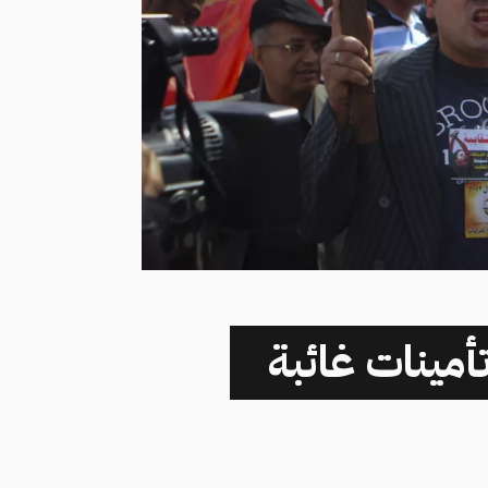
أمينات غائبة