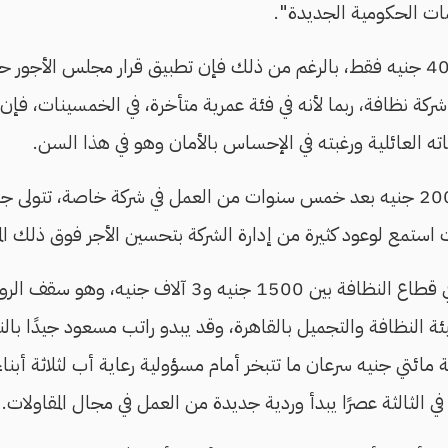
مات الحكومية الجديدة".
بينه وبين الحد الأدنى 400 جنيه فقط، بالرغم من ذلك فإن تطبيق قرار مجلس الأ
كة نظافة، ربما لأنه في فئة عمرية متأخرة، في الخمسينات، فإن ا
ياته العائلية ورغبته في الإحساس بالأمان وهو في هذا السن.
وصل مسعود لراتب 2000 جنيه بعد خمس سنوات من العمل في شركة خاصة، تتو
استمع لوعود كثيرة من إدارة الشركة بتحسين الأجر فوق ذلك ال
3 آلاف جنيه، وهو سقف الرواتب لتلك الشريحة بحسب
 النظافة والتجميل بالقاهرة، وقد يبدو راتب مسعود جيدًا بالن
مائتي جنيه سرعان ما تتبخر أمام مسؤولية رعاية أب لثلاثة أبنا
في الثالثة عصرًا يبدأ وردية جديدة من العمل في مجال المقاولات.