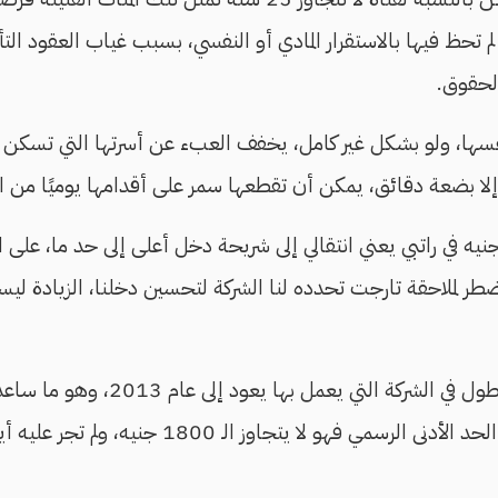
 تحظ فيها بالاستقرار المادي أو النفسي، بسبب غياب العقود التأ
لحقوق.
فسها، ولو بشكل غير كامل، يخفف العبء عن أسرتها التي تسكن في
لا بضعة دقائق، يمكن أن تقطعها سمر على أقدامها يوميًا من ا
كل تأكيد زيادة 900 جنيه في راتبي يعني انتقالي إلى شريحة دخل أعلى إلى حد م
ر لملاحقة تارجت تحدده لنا الشركة لتحسين دخلنا، الزيادة ليست
أحمد ممدوح له تاريخ أطول في الشركة الت
أكبر، لكن يظل أقل من الحد الأدنى الرسمي فهو لا يت