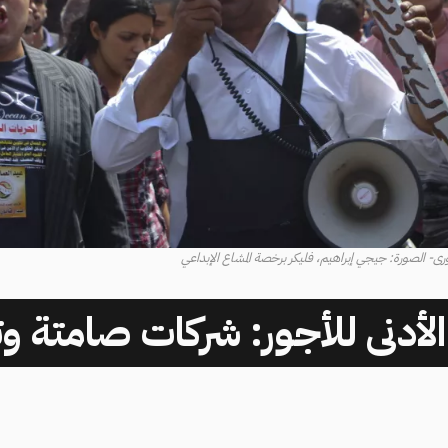
 الصورة: جيجي إبراهيم، فليكر برخصة المشاع الإبداعي
الأدنى للأجور: شركات صامتة وت