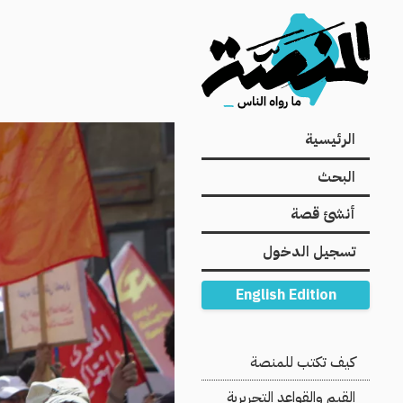
Main
الرئيسية
navigation
البحث
أنشئ قصة
تسجيل الدخول
English Edition
Secondary
كيف تكتب للمنصة
Navigation
القيم والقواعد التحريرية