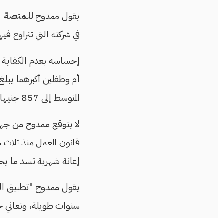
يقول ممدوح
للمنصة
"م
في شركته التي تتراوح فيها الأجور بين 0
إحساسه بعدم الكفاية م
المتوسط إلى 857 جنيها لكي يبقى فوق خط الفقر، أي أن عائلة ممدوح تحتاج لدخل شهري يتجاوز 3400 جنيه.
لا يتوقع ممدوح من جهة 
قانون العمل منذ ثلاث 
إعانة شهرية تسد ما يحت
يقول ممدوح "تطبيق الحد 