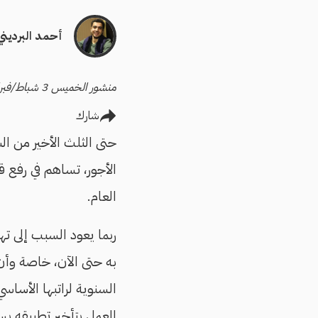
أحمد البرديني
منشور الخميس 3 شباط/فبراير 2022
شارك
حتى الثلث الأخير من الش
الأجور، تساهم في رفع ق
العام.
ربما يعود السبب إلى ته
به حتى الآن، خاصة وأن 
السنوية لراتبها الأساس
العمل بتأخير تطبيقه ب