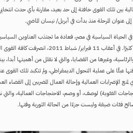
مالية بين تلك القوى خافتة إلى حد بعيد، مقارنة بأي حدث انتخاب
لى عنوان المرحلة منذ بدأت في أبريل/ نيسان الماضي.
في الحياة السياسية في مصر، فعادة ما تجتذب العناوين السياسية 
والحريات، الاهتمام أكثر كثيرًا. في أعقاب 11 فبراير/
الرئاسية، وغيرها من القضايا، والتي لا نقلل من أهميتها أبدا، بي
تها عبئًا على عملية التحول الديمقراطي، ولم تتكبد تلك القوى ع
منع الإضرابات العمالية وإحالة العمال المضربين إلى القضاء ال
تجاجات الفئوية) لوصف، أو وصم، الاحتجاجات العمالية، والتي 
لح فئات ضيقة وليست جزءًا من الحالة الثورية وقتها.