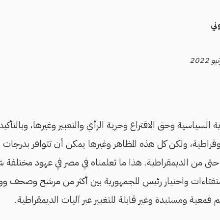
ني
السياسية وحق الاقتراع وحرية الرأي والتعبير وغيرها، وبالتأكيد 
وقراطية، ولكن كل هذه المظاهر وغيرها يمكن أن تتوافر بدرجات
حتى من الديمقراطية. هذا ما تعلمناه في مصر في عهود مختلفة
ستفتاءات واختيار رئيس للجمهورية بين أكثر من مرشح وصحف ووس
معية ومستبدة وغير قابلة للتغيير عبر آليات الديمقراطية.