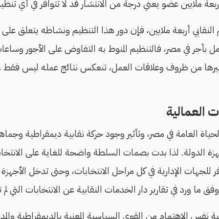
ربعة ملايين عضو يعني درجة من الانتشار قد لا تتوافر في أي تنظيم
 النقابي أربعة ملايين، فإن دور هذا التنظيم ونشاطه يتعلق على 
مليون عامل بأجر في مصر، فالتنظيم المنوط به التفاوض على الأجور وساع
يرها من ظروف وعلاقات العمل، تنعكس نتائج عمله ليس فقط 
 العمالية
الحياة العامة في مصر، وتأثير وجود حركة نقابية ديمقراطية وجما
هزة الدولة. لذا بدت بصمات السلطة واضحة للغاية على الانتخابات
ر للجهات الإدارية في كل مراحل الانتخابات، وحتى تدخل الأجهزة ا
ما ورد في تقارير دار الخدمات النقابية عن الانتخابات التي لم ت
ابية نفس الاهتمام من القوى السياسية المعنية بالديمقراطية والمد