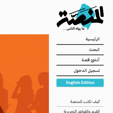
Main
الرئيسية
navigation
البحث
أنشئ قصة
تسجيل الدخول
English Edition
Secondary
كيف تكتب للمنصة
Navigation
القيم والقواعد التحريرية