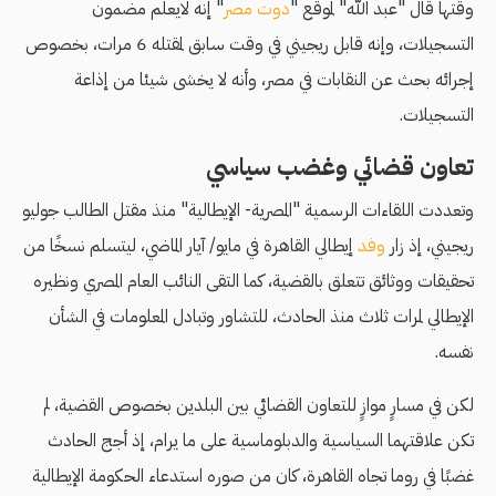
وقتها قال "عبد الله" لموقع "
دوت مصر
" إنه لايعلم مضمون
التسجيلات، وإنه قابل ريجيني في وقت سابق لمقتله 6 مرات، بخصوص
إجرائه بحث عن النقابات في مصر، وأنه لا يخشى شيئا من إذاعة
التسجيلات.
تعاون قضائي وغضب سياسي
وتعددت اللقاءات الرسمية "المصرية- الإيطالية" منذ مقتل الطالب جوليو
ريجيني، إذ زار
وفد
إيطالي القاهرة في مايو/ آيار الماضي، ليتسلم نسخًا من
تحقيقات ووثائق تتعلق بالقضية، كما التقى النائب العام المصري ونظيره
الإيطالي لمرات ثلاث منذ الحادث، للتشاور وتبادل المعلومات في الشأن
نفسه.
لكن في مسارٍ موازٍ للتعاون القضائي بين البلدين بخصوص القضية، لم
تكن علاقتهما السياسية والدبلوماسية على ما يرام، إذ أجج الحادث
غضبًا في روما تجاه القاهرة، كان من صوره استدعاء الحكومة الإيطالية