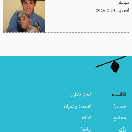
سياسة_
24-2-2016
أمير زكي_
الأقسام
أخبار وتقارير
سياسة
اقتصاد وعمران
مجتمع
ثقافة
رؤى
رياضة