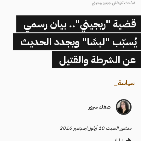
الباحث الإيطالي جوليو ريجيني
قضية "ريجيني".. بيان رسمي
يُسبّب "لبسًا" ويجدد الحديث
عن الشرطة والقتيل
سياسة
_
صفاء سرور
منشور السبت 10 أيلول/سبتمبر 2016
شارك