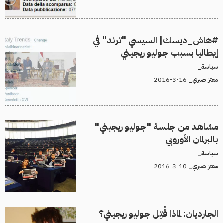
#هاش_ديسك| السيسي "ترند" في
إيطاليا بسبب جوليو ريجيني
سياسة_
16-3-2016
معتز صبري_
مشاهد من جلسة "جوليو ريجيني"
بالبرلمان الأوروبي
سياسة_
10-3-2016
معتز صبري_
الجارديان: لماذا قُتِل جوليو ريجيني؟