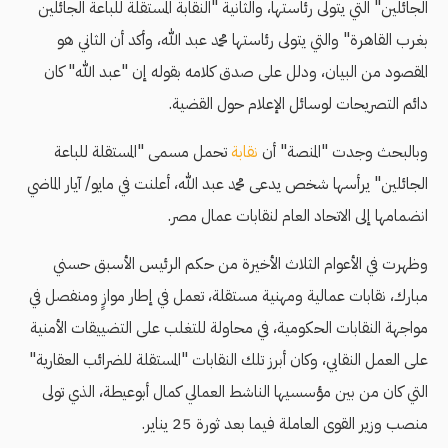
الجائلين" التي يتولى رئاستها، والثانية "النقابة المستقلة للباعة الجائلين
بغرب القاهرة" والتي يتولى رئاستها محمد عبد الله، وأكد أن الثاني هو
المقصود من البيان، ودلل على صدق كلامه بقوله إن "عبد الله" كان
دائم التصريحات لوسائل الإعلام حول القضية.
وبالبحث وجدت "المنصة" أن
نقابة
تحمل مسمى "المستقلة للباعة
الجائلين" يرأسها شخص يدعى محمد عبد الله، أعلنت في مايو/ آيار الماضي
انضمامها إلى الاتحاد العام لنقابات عمال مصر.
وظهرت في الأعوام الثلاث الأخيرة من حكم الرئيس الأسبق حسني
مبارك، نقابات عمالية ومهنية مستقلة، تعمل في إطار موازٍ ومنفصل في
مواجهة النقابات الحكومية، في محاولة للتغلب على التضييقات الأمنية
على العمل النقابي، وكان أبرز تلك النقابات "المستقلة للضرائب العقارية"
التي كان من بين مؤسسيها الناشط العمالي كمال أبوعيطة، الذي تولى
منصب وزير القوى العاملة فيما بعد ثورة 25 يناير.