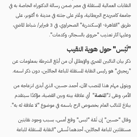
النقابات العمالية المستقلة في مصر ضمن رسالة الدكتوراه الخاصة به في
جامعة كامبريدج البريطانية، وعُثر على جثته في مدينة 6 أكتوبر، على
طريق "القاهرة- الإسكندرية" الصحراوي، في 3 فبراير/ شباط الماضي،
وعليها آثار تعذيب "حروق بالسجائر، وكدمات".
"لَبْس" حول هوية النقيب
ذكر بيان النائبين المصري والإيطالي أن من أبلغ الشرطة بمعلومات عن
"ريجيني" هو رئيس النقابة المستقلة للباعة الجائلين، دون ذكر اسمه.
ويتولى مهام هذا المنصب الآن، أحمد حسين، الذي أبدى انزعاجه من
الأمر، ونفى لـ"
المنصة
" أي علاقة بينه وبين القضية، مؤكدًا سيتقدم
ببلاغ للنائب العام بخصوص الزج باسمه في موضوع "لا علاقة له به".
وقال "حسين" إن ثَمّة "لبس" وقع أمس، بسبب وجود نقابتين
مستقلتين للباعة الجائلين، أحدهما تُسمّى "النقابة المستقلة للباعة