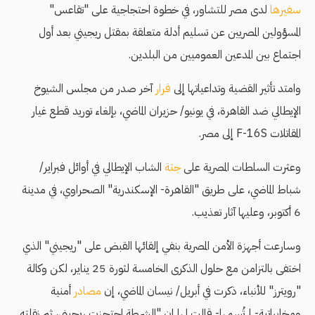
سفيرها
لدى مصر للتشاور، في خطوة احتجاجية على "تقاعس"
المسؤولين المصريين عن تسليم أدلة متعلقة بمقتل ريجيني بعد أول
اجتماع بين المدعين العموميين من البلدين.
وامتد تأثير القضية وتداعياتها إلى
قرار
آخر صدر من مجلس الشيوخ
الإيطالي ضد القاهرة، في يونيو/ حزيران الماضي، بإلغاء توريد قطع غيار
المقاتلات F-16S إلى مصر.
وعثرت السلطات المصرية على
جثة
الشاب الإيطالي في أوائل فبراير/
شباط الماضي، على طريق "القاهرة- الإسكندرية" الصحراوي، في مدينة
6 أكتوبر، وعليها آثار تعذيب.
وسارعت أجهزة الأمن المصرية بنفي إلقائها القبض على "ريجيني" الذي
اختفى بالتزامن مع حلول الذكرى الخامسة لثورة 25 يناير، لكن وكالة
"رويترز" للأنباء، ذكرت في أبريل/ نيسان الماضي، إن
مصادر
أمنية
ومخابراتية- لم تُسمها- قالت لها إن "الشرطة احتجزت ريجيني، ثم نقلته