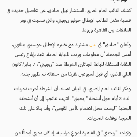
كشف النائب العام المصري، المستشار نبيل صادق، عن تفاصيل جديدة في
قضية مقتل الطالب الإيطالي جوليو ريجيني، والتي تسببت في توتر
العلاقات بين القاهرة وروما.
وأعلن "صادق" في
بيان
مشترك مع نظيره الإيطالي جوسيبي بيناتوني،
أمس الجمعة، أن معلومات وردت للنيابة العامة، تفيد بإبلاغ رئيس
النقابة المستقلة للباعة الجائلين الشرطة ضد "ريجيني"، 7 يناير/ كانون
الثاني الماضي، أي قبل أسبوعين تقريبًا من اختفائه ثم ظهور جثته.
وذكر النائب العام المصري، في البيان نفسه، أن الشرطة أجرت تحريات
لمدة 3 أيام حول أنشطة "ريجيني"، انتهت نتائجها إلى أن أنشطته
البحثية "ليست محل اهتمام للأمن القومي"، وأنه بناءً على تلك
النتيجة توقفت التحريات.
وتواجد "ريجيني" في القاهرة لدواعٍ دراسية، إذ كان يجري أبحاثًا عن