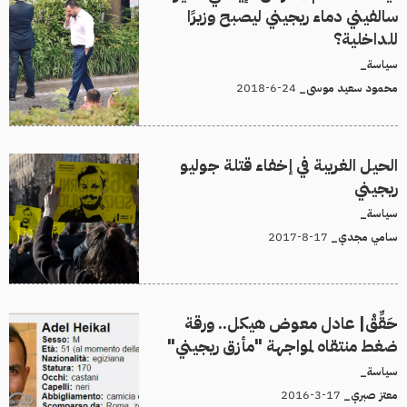
سالفيني دماء ريجيني ليصبح وزيرًا
للداخلية؟
سياسة_
24-6-2018
محمود سعيد موسى_
الحيل الغريبة في إخفاء قتلة جوليو
ريجيني
سياسة_
17-8-2017
سامي مجدي_
حَقِّقْ| عادل معوض هيكل.. ورقة
ضغط منتقاه لمواجهة "مأزق ريجيني"
سياسة_
17-3-2016
معتز صبري_