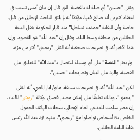
ونفى "حسين" أي صلة له بالقضية، التي قال إن بيان أمس تسبب في
اعتقاد كثيرين أنه ضالع فيها، مؤكدًا أنه لم يلتق الباحث الإيطالي من قبل،
خاصة وأن النقابة "جمدت نشاطها" منذ قرار الحكومة بنقل الباعة
الجائلين من منطقة وسط البلد، وقال إن "عبد الله" هو المقصود، وإن
هذا الأخير أكد في تصريحات صحفية أنه التقى "ريجيني" أكثر من مرّة.
ولم يعثر "
المنصة
" على أي وسيلة للاتصال بـ"عبد الله" للتعليق على
القضية، والرد على البيان وتصريحات "حسين".
لكن "عبد الله" أكد في تصريحات سابقة، مايو/ آيار الماضي، أنه التقى
"ريجيني"، وذلك تعليقًا على إعلان مصدر قضائي لوكالة "
رويترز
" للأنباء،
إن مصر سلمت للمدعي العام الإيطالي، سجلات الهاتف المحمول
الخاص بـ5 أشخاص تواصلوا مع "ريجيني"، بينهم محمد عبد الله رئيس
نقابة الباعة الجائلين.