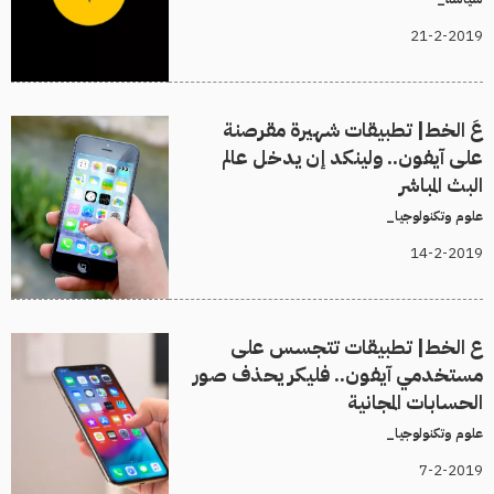
21-2-2019
عَ الخط| تطبيقات شهيرة مقرصنة
على آيفون.. ولينكد إن يدخل عالم
البث المباشر
علوم وتكنولوجيا_
14-2-2019
ع الخط| تطبيقات تتجسس على
مستخدمي آيفون.. فليكر يحذف صور
الحسابات المجانية
علوم وتكنولوجيا_
7-2-2019