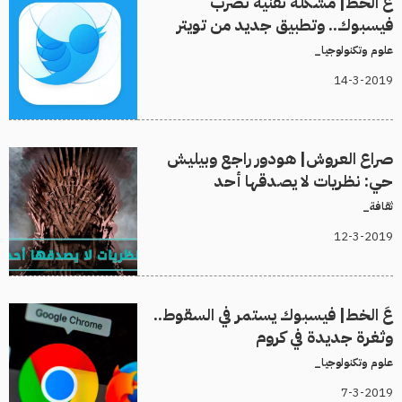
عَ الخط| مشكلة تقنية تضرب
فيسبوك.. وتطبيق جديد من تويتر
علوم وتكنولوجيا_
14-3-2019
صراع العروش| هودور راجع وبيليش
حي: نظريات لا يصدقها أحد
ثقافة_
12-3-2019
عَ الخط| فيسبوك يستمر في السقوط..
وثغرة جديدة في كروم
علوم وتكنولوجيا_
7-3-2019