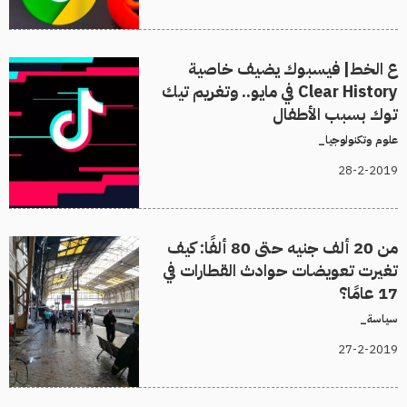
ع الخط| فيسبوك يضيف خاصية
Clear History في مايو.. وتغريم تيك
توك بسبب الأطفال
علوم وتكنولوجيا_
28-2-2019
من 20 ألف جنيه حتى 80 ألفًا: كيف
تغيرت تعويضات حوادث القطارات في
17 عامًا؟
سياسة_
27-2-2019