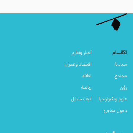
Load
More
الأقسام
أخبار وتقارير
سياسة
اقتصاد وعمران
مجتمع
ثقافة
رؤى
رياضة
علوم وتكنولوجيا
لايف ستايل
دخول مفاجئ
Footer