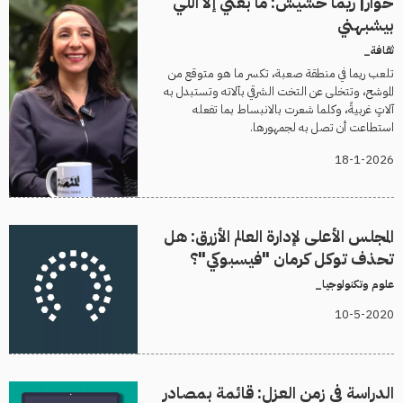
حوار| ريما خشيش: ما بغنَّي إلا اللي
بيشبهني
ثقافة_
تلعب ريما في منطقة صعبة، تكسر ما هو متوقع من
الموشح، وتتخلى عن التخت الشرقي بآلاته وتستبدل به
آلاتٍ غربيةً، وكلما شعرت بالانبساط بما تفعله
استطاعت أن تصل به لجمهورها.
18-1-2026
المجلس الأعلى لإدارة العالم الأزرق: هل
تحذف توكل كرمان "فيسبوكي"؟
علوم وتكنولوجيا_
10-5-2020
الدراسة في زمن العزل: قائمة بمصادر