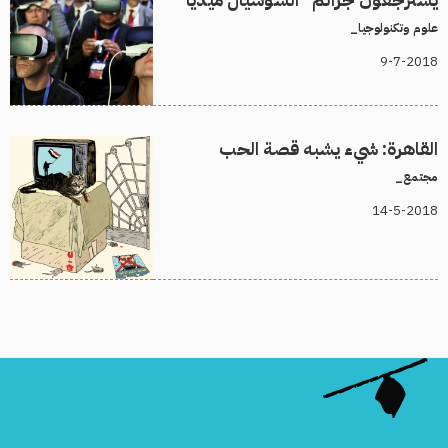
علوم وتكنولوجيا_
9-7-2018
القاهرة: شيء يشبه قصة الحب
مجتمع_
14-5-2018