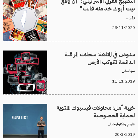
التطبيع العربي الإسرائيلي: "إن وقع
بيت أبوك خد منه قالب"
رؤى_
28-11-2020
سنودن في المتاهة: سجلات المراقبة
الدائمة لكوكب اﻷرض
سياسة_
11-11-2019
خيبة أمل: محاولات فيسبوك الملتوية
لحماية الخصوصية
علوم وتكنولوجيا_
20-3-2019