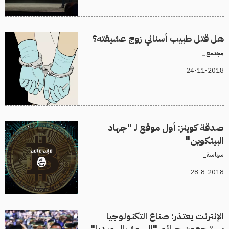
هل قتل طبيب أسناني زوج عشيقته؟
مجتمع_
24-11-2018
صدقة كوينز: أول موقع لـ "جهاد
البيتكوين"
سياسة_
28-8-2018
الإنترنت يعتذر: صناع التكنولوجيا
يسترجعون جرائم "السوشيال ميديا"