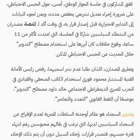
اتفق المشاركون في جلسة الحوار الوطني، أمس، حول الحبس الاحتياطي،
على ضرورة إجراء تعديل تشريعي يخفض مدده، ويعزز لجوء النيابات
إلى التدابير الاحترازية قبل إصدار قرار به، في وقت أكد لـ
المنصة
مصدران
من النشطاء السياسيين شاركا في الجلسة، التي امتدت لأكثر من 11
ساعة، وقوع خلافات كان أبرزها على استخدام مصطلح "التدوير"
خلال الحديث عن الحبس الاحتياطي المتكرر.
وتطرق المصدارن، اللذان طلبا عدم نشر اسميهما، رفض رئيس الأمانة
الفنية المستشار محمود فوزي استخدام الكاتب الصحفي والقيادي في
الحزب المصري الديمقراطي الاجتماعي خالد داود مصطلح "التدوير"،
موضحًا أن اللفظ القانوني "التعدد والتعاصر".
وتدوير
السجناء هو نظام أوجدته السلطات المصرية لعدم الإفراج عن
السجناء السياسيين لديها، التي ترغب في بقائهم محبوسين رغم انتهاء
فترة حبسهم، فتصدر قرارات بإخلاء السبيل دون أن يتم ذلك الإخلاء