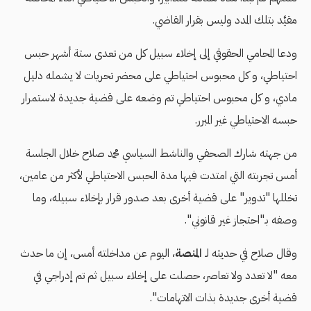
مقيَّد بتلك المدد وليس بقرار القاضي.
ودعا المحامي الحقوقي إلى إخلاء سبيل كل من تعدى ستة أشهر حبس
احتياطي، و كل محبوس احتياطي على محضر تحريات لا يشمله دليل
مادي، و كل محبوس احتياطي تم وضعه على قضية جديدة لاستمرار
حبسه الاحتياطي غير المبرر.
من جهته شارك الصحفي والناشط السياسي محمد صلاح خلال الجلسة
أمس تجربته التي امتدت فيها مدة الحبس الاحتياطي لأكثر من عامين،
تخللها "تدوير" على قضية أخرى بعد صدور قرار بإخلاء سبيله، وما
وصفه بـ"احتجاز غير قانوني".
وقال صلاح في حديثه لـ
المنصة
،
اليوم عن مداخلته أمس، إن ما حدث
معه "لا تعدد ولا تعاصر، حصلت على إخلاء سبيل ثم تم إدراجي في
قضية أخرى جديدة بذات الاتهامات".