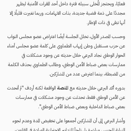
فعليًا، ويحتجز المُخلى سبيله فترة داخل أحد المقرات الأمنية ليظهر
مجددًا على ذمة قضية جديدة، بذات الاتهامات، وربما تغيرت قليلًا إلا
أنها تبقى في ذات الإطار.
وحسب المصدر الأول، تخلل الجلسة أيضًا اعتراض عضو مجلس النواب
عن حزب مستقبل وطن إيهاب الطماوي على كلمة عضو مجلس أمناء
الحوار الوطني نجاد البرعي خلال حديثه عن وجود مشكلات في
ممارسات بعض ضباط الأمن الوطني، وطالب الطماوي بحذف الكلمة
من المضبطة، بينما اعترض عدد من المشاركين.
بدوره أكد البرعي خلال حديثه مع
المنصة
الواقعة لكنه أردف "لم أتحدث
عن الأمن الوطني فقط، تحدثت عن وجود مشكلات في ممارسات
بعض ضباط الداخلية وبعض ضباط الأمن الوطني".
وأشار البرعي إلى أن المشاركين أجمعوا على تخفيض المدة وعدم لجوء
النيابة للحبس مباشرة بل تلجأ للتدايبر الاحترازية الورادة في القانون،