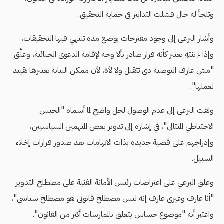
وتلجأ له حال فشلت التدابير في حماية التحقيق.
وأشار البرعي إلى وجود مقترحات بوضع مدة تنتهي فيها التحقيقات،
وإذا لم تنتهِ يعتبر كأنه قرار صادر بألا وجه لإقامة الدعوى الجنائية، وعلَّق
"مش عارف التوصية دي تتقبل ولا لأة، لأن ممكن النيابة تعتبرها تقييد
لعملها".
ولفت البرعي إلى عدم الوصول لحل واضح لما أسماه "الحبس
الاحتياطي المتتالي"، في إشارة إلى تدوير بعض المتهمين السياسيين،
وإدراجهم على قضية جديدة بذات الاتهامات بعد صدور قرارات إخلاء
السبيل.
وعلق البرعي على اعتراضات رئيس الأمانة الفنية على مصطلح التدوير
"أنا عارف وغيري عارف إنه ليس مصطلح قانوني هو مصطلح سياسي"،
واعتبر أنه "موضوع حساس يتعلق بالممارسات أكثر من القانون".