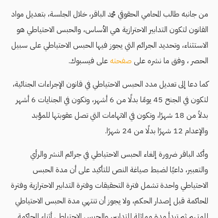
من جانبه طالب المحامي الحقوقي محمد الباقر، خلال الجلسة، بتعديل مواد
القانون لتكون التدابير الاحترازية هي الأساس، والحبس الاحتياطي هو
الاستثناء، وتحديد الجرائم التي يجوز فيها الحبس الاحتياطي على سبيل
الحصر ، وفق ما نشره على
صفحته
على فيسبوك.
كما دعا إلى تعديل مدد الحبس الاحتياطي في قانون الإجراءات الجنائية،
لتكون في الجنح 45 يومًا بدلًا من 6 أشهر، وتكون في الجنايات 6 أشهر
بدلاً من 18 شهرًا، وتكون في الاتهامات التي تصل عقوبتها للمؤبد
والإعدام 12 شهرًا بدلًا من 24 شهرًا.
وأكد الباقر ضرورة إلغاء الحبس الاحتياطي في جرائم النشر والرأي
والتعبير، داعيًا لضبط صياغة النص للتأكيد على أن مدة الحبس
الاحتياطي واحدة تشمل فترة التحقيقات وفترة التدابير الاحترازية وفترة
المحاكمة قبل إصدار الحكم، ولا يجوز أن تنتهي مدة الحبس الاحتياطي
للمتهم ثم تبدأ مدة مماثلة للتدابير، والحبس الاحتياطي أثناء المحاكمة