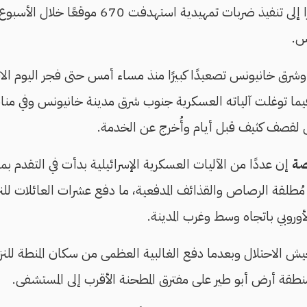
"عربات جدعون"، مشيرًا إلى تنفيذ ضربات تمهيدية 
س.
 خانيونس تصعيدًا كبيرًا منذ مساء أمس حتى فجر اليوم الاثن
ي فيما توغلت آلياته العسكرية جنوب شرق مدينة خانيونس وفي 
ض لقصف كثيف قبل أيام وأُخرج عن الخدمة.
صة
إن عددًا من الآليات العسكرية الإسرائيلية بدأت في التقدم 
ُطلقة الرصاص والقذائف المدفعية، ما دفع عشرات العائلات للنز
وبي باتجاه وسط وغرب المدينة.
يش الاحتلال وبعدما دفع الغالبية العظمى من سكان المنطة للنزو
طقة أرض أبو طير على مفترق المطحنة الأقرب إلى المستشفى.