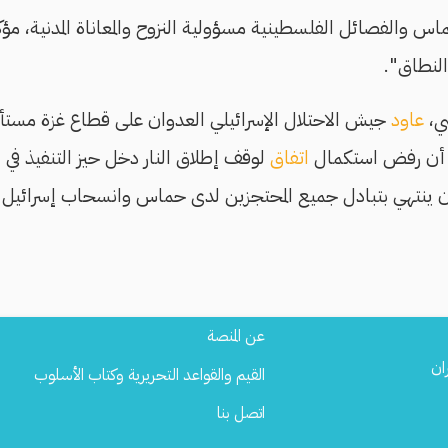
اس والفصائل الفلسطينية مسؤولية النزوح والمعاناة المدنية، مؤكدً
لنطاق".
عاود
جيش الاحتلال الإسرائيلي العدوان على قطاع غزة مستأنفً
اتفاق
ر أن ينتهي بتبادل جميع المحتجزين لدى حماس وانسحاب إسرائيل
Footer
عن المنصة
Menu
ان
القيم والقواعد التحريرية وكتاب الأسلوب
اتصل بنا