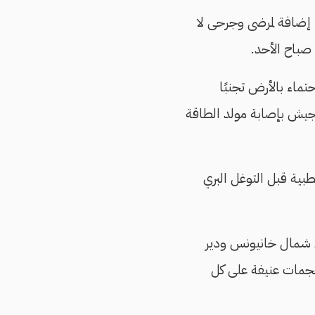
نى المستشفى 55 شخصًا، بينهم 4 أطباء و 8 ممرضين، إضافة لمرضى وجرحى لا
صباح الأحد.
تماء بالأرض تجنبًا
جيش بإصابة مولد الطاقة
بية قبل التوغل البري
ي شمال خانيونس ودير
 هجمات عنيفة على كل