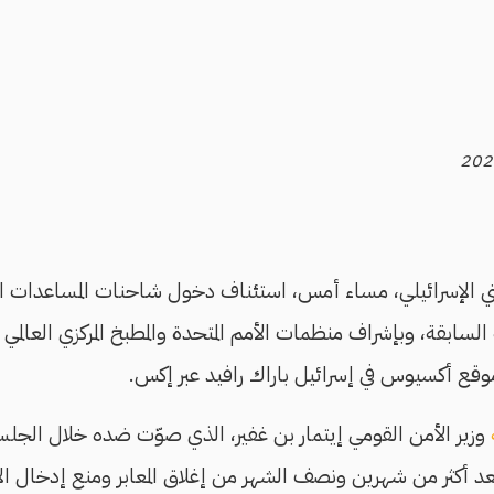
ني الإسرائيلي، مساء أمس، استئناف دخول شاحنات المساعدات ال
لسابقة، وبإشراف منظمات الأمم المتحدة والمطبخ المركزي العالم
ع أكسيوس في إسرائيل باراك رافيد عبر إكس.
وزير الأمن القومي إيتمار بن غفير، الذي صوّت ضده خلال الجل
 بعد أكثر من شهرين ونصف الشهر من إغلاق المعابر ومنع إدخال ال