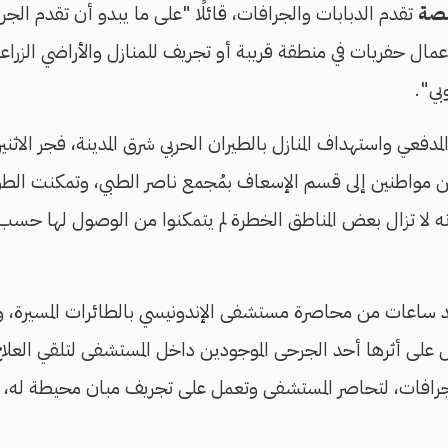
نصة
تقدم الدبابات والجرافات، قائلًا "على ما يبدو أن تقدم الجرا
أعمال حفريات في منطقة قريبة أو تجريف للمنازل والأراضي الزراع
ي".
مدفعي واستهداف المنازل بالطيران الحربي شرق المدينة، فجر ال
ن مواطنين إلى قسم الإسعاف بمُجمع ناصر الطبي، وتمكنت الط
نه لا تزال بعض المناطق الخطرة لم يتمكنوا من الوصول لها حسب
 ساعات من محاصرة مستشفى الإندونيسي بالطائرات المسيرة، وإ
تل على أثرها أحد الجرحى الموجودين داخل المستشفى لتلقي العل
ا جرافات، لتحاصر المستشفى وتعمل على تجريف مبان محيطة له