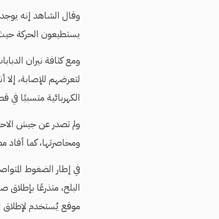
يستطيعون الحركة حيث ت
ومع كثافة نيران الدباب
لتعرضهم للإصابة، إلا 
الكهربائية متسببًا في
ولم تصدر عن جيش الاحتل
ومحاصرتها، كما أفاد مص
في إطار الضغوط المتواصل
البلح، متذرعًا بإطلاق 
موقع يُستخدم لإطلاق الن