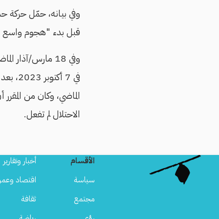
وفي بيانه، حمّل حركة حم
قبل بدء "هجوم واسع ا
وفي 18 مارس/آذار الماضي،
في 7 أكتوبر 2023، بعد أن رفض استكمال
الماضي، وكان من المقر
الاحتلال لم تفعل.
الأقسام
أخبار وتقارير
سياسة
اقتصاد وعمر
مجتمع
ثقافة
رؤى
رياضة