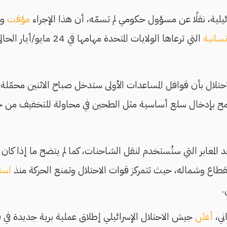
مؤقت
وي
نسانية
التي ترعاها الولايات المتحدة مه
لال بأن قوافل المساعدات الأولى ستدخل صباح الاثنين محمّلة بال
سمح بإدخال سلع أساسية مثل الطحين في محاولة للتخفيف من حدة 
د بعد المعابر التي ستُستخدم لنقل الشاحنات، كما لم يتضح ما إذا 
قطاع وشماله، حيث تتمركز قوات الاحتلال وتمنع الحركة منذ
است
اني،
أعلن
جيش الاحتلال الإسرائيلي إطلاق عملية برية جديدة في