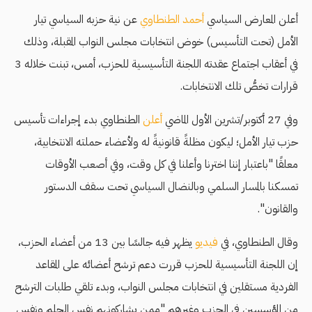
أعلن المعارض السياسي
أحمد الطنطاوي
عن نية حزبه السياسي تيار
الأمل (تحت التأسيس) خوض انتخابات مجلس النواب المقبلة، وذلك
في أعقاب اجتماع عقدته اللجنة التأسيسية للحزب، أمس، تبنت خلاله 3
قرارات تخصُّ تلك الانتخابات.
وفي 27 أكتوبر/تشرين الأول الماضي
أعلن
الطنطاوي بدء إجراءات تأسيس
حزب تيار الأمل؛ ليكون مظلةً قانونيةً له ولأعضاء حملته الانتخابية،
معلقًا "باعتبار إننا اخترنا وأعلنا في كل وقت، وفي أصعب الأوقات
تمسكنا بالمسار السلمي وبالنضال السياسي تحت سقف الدستور
والقانون".
وقال الطنطاوي، في
فيديو
يظهر فيه جالسًا بين 13 من أعضاء الحزب،
إن اللجنة التأسيسية للحزب قررت دعم ترشح أعضائه على المقاعد
الفردية مستقلين في انتخابات مجلس النواب، وبدء تلقي طلبات الترشح
من المؤسسين في الحزب وغيرهم "ممن يشاركونهم نفس الحلم ونفس