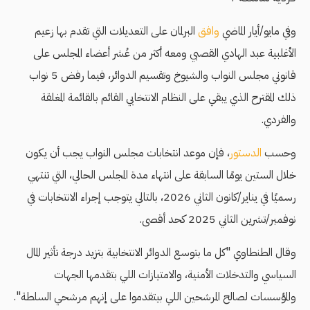
وفي مايو/أيار الماضي
وافق
البرلمان على التعديلات التي تقدم بها زعيم
الأغلبية عبد الهادي القصبي ومعه أكثر من عُشر أعضاء المجلس على
قانوني مجلس النواب والشيوخ وتقسيم الدوائر، فيما رفض 5 نواب
ذلك المقترح الذي يبقي على النظام الانتخابي القائم بالقائمة المغلقة
والفردي.
وحسب
الدستور
، فإن موعد انتخابات مجلس النواب يجب أن يكون
خلال الستين يومًا السابقة على انتهاء مدة المجلس الحالي، التي تنتهي
رسميًا في يناير/كانون الثاني 2026، بالتالي يتوجب إجراء الانتخابات في
نوفمبر/تشرين الثاني 2025 كحد أقصى.
وقال الطنطاوي "كل ما بتوسع الدوائر الانتخابية بتزيد درجة تأثير المال
السياسي والتدخلات الأمنية، والامتيازات اللي بتقدمها الجهات
والمؤسسات لصالح المرشحين اللي بيتقدموا على إنهم مرشحي السلطة".