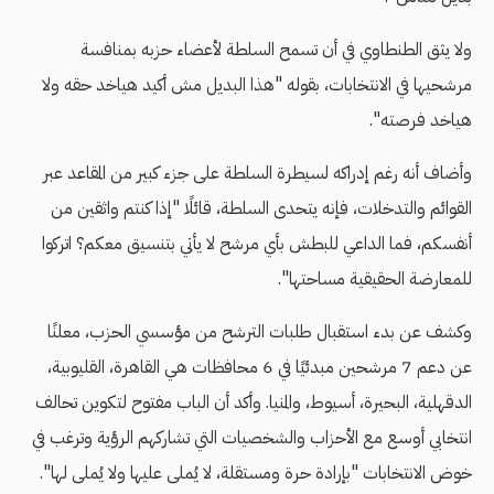
ولا يثق الطنطاوي في أن تسمح السلطة لأعضاء حزبه بمنافسة
مرشحيها في الانتخابات، بقوله "هذا البديل مش أكيد هياخد حقه ولا
هياخد فرصته".
وأضاف أنه رغم إدراكه لسيطرة السلطة على جزء كبير من المقاعد عبر
القوائم والتدخلات، فإنه يتحدى السلطة، قائلًا "إذا كنتم واثقين من
أنفسكم، فما الداعي للبطش بأي مرشح لا يأتي بتنسيق معكم؟ اتركوا
للمعارضة الحقيقية مساحتها".
وكشف عن بدء استقبال طلبات الترشح من مؤسسي الحزب، معلنًا
عن دعم 7 مرشحين مبدئيًا في 6 محافظات هي القاهرة، القليوبية،
الدقهلية، البحيرة، أسيوط، والمنيا. وأكد أن الباب مفتوح لتكوين تحالف
انتخابي أوسع مع الأحزاب والشخصيات التي تشاركهم الرؤية وترغب في
خوض الانتخابات "بإرادة حرة ومستقلة، لا يُملى عليها ولا يُملى لها".