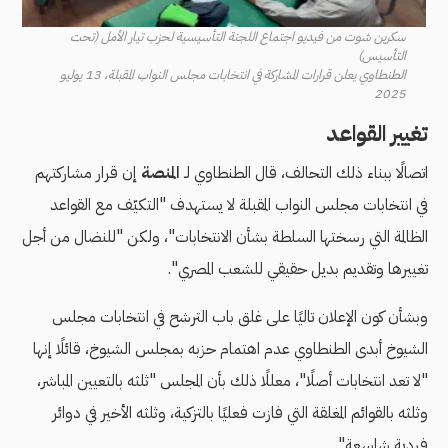
سكرين شوت من فيديو اجتماع اللجنة التأسيسية لحزب تيار الأمل (تحت
التأسيس)
الطنطاوي يعلن قرارات المشاركة في انتخابات مجلس النواب المقبلة، 13 يوليو
2025
تغيير القواعد
اتصالًا ببناء ذلك التحالف، قال الطنطاوي لـ
المنصة
إن قرار مشاركتهم
في انتخابات مجلس النواب المقبلة لا يستهدف "التكيّف مع القواعد
الظالمة التي رسختها السلطة بشأن الانتخابات"، ولكن "للنضال من أجل
تغييرها وتقديم بديل حقيقي للشعب المصري".
وبشأن كون الإعلان تاليًا على غلق باب الترشح في انتخابات مجلس
الشيوخ أبدى الطنطاوي عدم اهتمام حزبه بمجلس الشيوخ، قائلًا إنها
"لا تعد انتخابات أصلًا"، معللًا ذلك بأن المجلس "ثلثه بالتعيين المباشر،
وثلثه بالقوائم المغلقة التي فازت فعليًا بالتزكية، وثلثه الأخير في دوائر
فردية شاسعة".