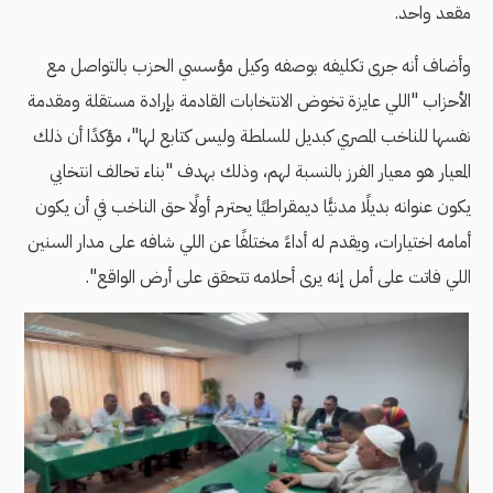
مقعد واحد.
وأضاف أنه جرى تكليفه بوصفه وكيل مؤسسي الحزب بالتواصل مع
الأحزاب "اللي عايزة تخوض الانتخابات القادمة بإرادة مستقلة ومقدمة
نفسها للناخب المصري كبديل للسلطة وليس كتابع لها"، مؤكدًا أن ذلك
المعيار هو معيار الفرز بالنسبة لهم، وذلك بهدف "بناء تحالف انتخابي
يكون عنوانه بديلًا مدنيًّا ديمقراطيًا يحترم أولًا حق الناخب في أن يكون
أمامه اختيارات، ويقدم له أداءً مختلفًا عن اللي شافه على مدار السنين
اللي فاتت على أمل إنه يرى أحلامه تتحقق على أرض الواقع".