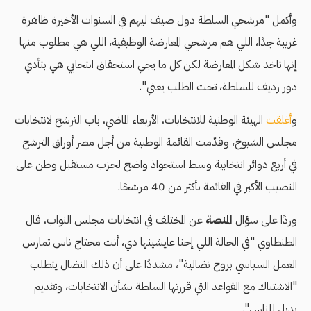
وأكمل "مرشحي السلطة دول ضيف ليهم في السنوات الأخيرة ظاهرة
غريبة جدًا، اللي هم مرشحي المعارضة الوظيفية، اللي هي مطلوب منها
إنها تاخد شكل المعارضة لكن كل ما يجي استحقاق انتخابي هي بتأدي
دور رديف للسلطة، تحت الطلب يعني".
و
أغلقت
الهيئة الوطنية للانتخابات، الأربعاء الماضي، باب الترشح لانتخابات
مجلس الشيوخ، وقدّمت القائمة الوطنية من أجل مصر أوراق الترشح
في أربع دوائر انتخابية وسط استحواذ واضح لحزب مستقبل وطن على
النصيب الأكبر في القائمة بأكثر من 40 مرشحًا.
وردًا على سؤال
المنصة
عن المختلف في انتخابات مجلس النواب، قال
الطنطاوي "في الحالة اللي إحنا عايشينها دي، أنت محتاج ناس تمارس
العمل السياسي بروح نضالية"، مشددًا على أن ذلك النضال يتطلب
"الاشتباك مع القواعد التي قررتها السلطة بشأن الانتخابات، وتقديم
بديل للناس".