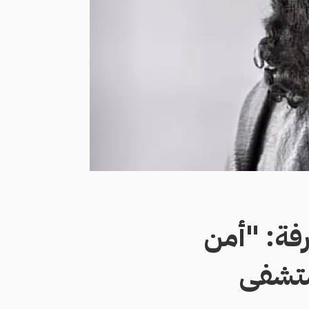
رفة: "أمن
ستشفى