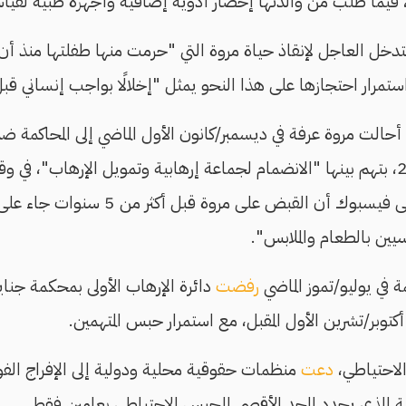
، فيما طُلب من والدتها إحضار أدوية إضافية وأجهزة طبية لقي
دخل العاجل لإنقاذ حياة مروة التي "حرمت منها طفلتها منذ أن
ستمرار احتجازها على هذا النحو يمثل "إخلالًا بواجب إنساني قبل
الاشتراكيون الثوريون على فيسبوك أن القبض عل
سيين بالطعام والملابس".
 في يوليو/تموز الماضي
رفضت
دائرة الإرهاب الأولى بمحكمة جناي
لاحتياطي،
دعت
منظمات حقوقية محلية ودولية إلى الإفراج الفوري
ئية الذي يحدد الحد الأقصى للحبس الاحتياطي بعامين فقط.