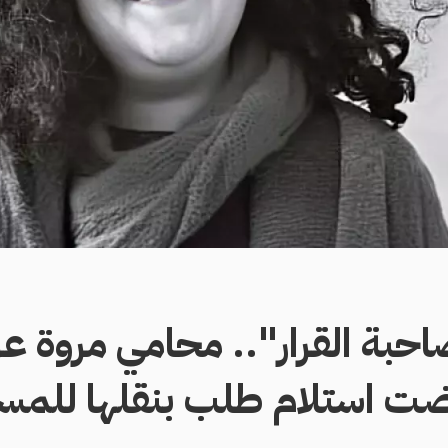
احبة القرار".. محامي مروة ع
فضت استلام طلب بنقلها للم