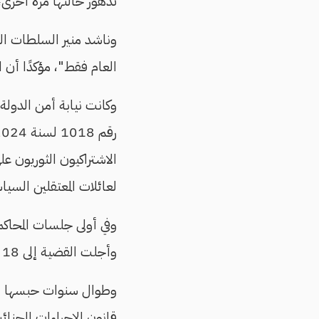
تدهور حالتها مرة أخرى
وناشد منير السلطات الت
العام فقط"، مؤكدًا أن ا
رقم 1018 لسنة 2024، بتهم بينها "الانضمام لجماعة إرهابية وتمويل الإرهاب"، في وقت
لعائلات المعتقلين السيا
وفي أولى جلسات المحاكمة
وأجلت القضية إلى 18 أكتوبر/تشرين الأول المقبل، مع استمرار حبس المتهمين.
وطوال سنوات حبسها ا
قانون الإجراءات الجنا