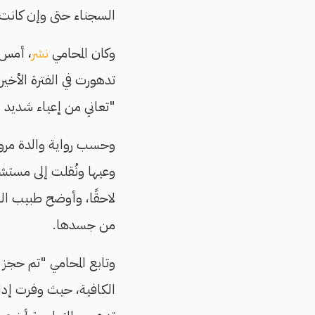
السجناء حتى وإن كانت 
وكان المحامي
نشر
، أمس 
"تعاني من إعياء شديد 
وعيها ونُقلت إلى مستشف
لاحقًا، وأوضح طبيب ال
من جسدها.
وتابع المحامي "تم حجز م
الكافية، حيث وفرت إد