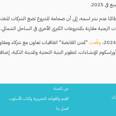
ي 2025.
البًا عدم نشر اسمه، إلى أن ضخامة المشروع تضع الشركات المنفذ
تات الزمنية مقارنة بالمشروعات الكبرى الأخرى في الساحل الشمالي.
وقّعت
"مُدن القابضة" اتفاقيات تعاون مع شركاء ومقاول
e مصر" وأوراسكوم للإنشاءات، لتطوير البنية التحتية والمدينة الذكية، إضا
Footer
عن المنصة
Menu
ان
القيم والقواعد التحريرية وكتاب الأسلوب
اتصل بنا