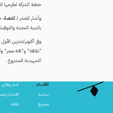
خطط الشركة لطرحها للبيع ف
وأشار المصدر لـ
المنصة
، ط
بالبنية التحتية والتوقي
وفي أكتوبر/تشرين الأول 2024،
"طاقة" و"&
التمهيدية للمشروع.
الأقسام
أخبار وتقارير
سياسة
اقتصاد وعمر
مجتمع
ثقافة