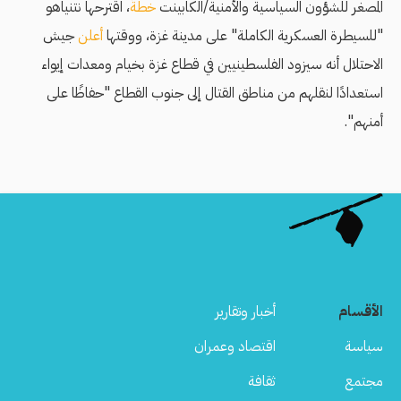
المصغر للشؤون السياسية والأمنية/الكابينت
خطةً
، اقترحها نتنياهو
"للسيطرة العسكرية الكاملة" على مدينة غزة، ووقتها
أعلن
جيش
الاحتلال أنه سيزود الفلسطينيين في قطاع غزة بخيام ومعدات إيواء
استعدادًا لنقلهم من مناطق القتال إلى جنوب القطاع "حفاظًا على
أمنهم".
الأقسام
أخبار وتقارير
سياسة
اقتصاد وعمران
مجتمع
ثقافة