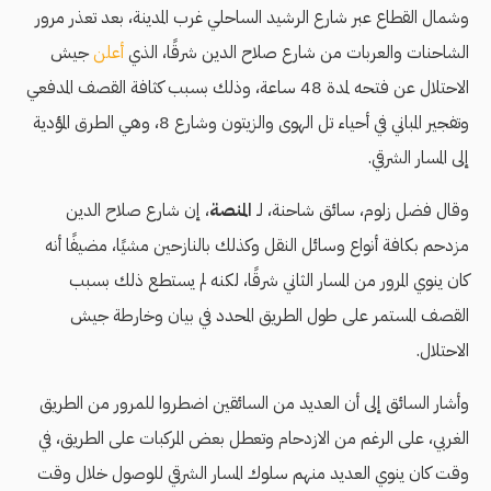
وشمال القطاع عبر شارع الرشيد الساحلي غرب المدينة، بعد تعذر مرور
الشاحنات والعربات من شارع صلاح الدين شرقًا، الذي
أعلن
جيش
الاحتلال عن فتحه لمدة 48 ساعة، وذلك بسبب كثافة القصف المدفعي
وتفجير المباني في أحياء تل الهوى والزيتون وشارع 8، وهي الطرق المؤدية
إلى المسار الشرقي.
وقال فضل زلوم، سائق شاحنة، لـ
المنصة
، إن شارع صلاح الدين
مزدحم بكافة أنواع وسائل النقل وكذلك بالنازحين مشيًا، مضيفًا أنه
كان ينوي المرور من المسار الثاني شرقًا، لكنه لم يستطع ذلك بسبب
القصف المستمر على طول الطريق المحدد في بيان وخارطة جيش
الاحتلال.
وأشار السائق إلى أن العديد من السائقين اضطروا للمرور من الطريق
الغربي، على الرغم من الازدحام وتعطل بعض المركبات على الطريق، في
وقت كان ينوي العديد منهم سلوك المسار الشرقي للوصول خلال وقت