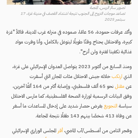
تصوير سالم الريس، المنصة
تصاعد موجات النزوح إلى الجنوب نتيجة اشتداد القصف في مدينة غزة، 17
سبتمبر 2025
وأكد عرفات حمودة، 56 عامًا، صموده في منزله غرب المدينة، قائلاً "غزة
كبيرة، والاحتلال يحتاج وقتًا طويلًا ليتوغل بالكامل، وأنا وفرت مواد
غذائية تكفينا لفترة ولن أنزح".
ومنذ السابع من أكتوبر 2023 يتواصل العدوان الإسرائيلي على غزة،
الذي
ارتكب
خلاله جيش الاحتلال مئات المجازر التي أسفرت
عن
مقتل
نحو 65 ألف فلسطيني، وإصابة أكثر من 164 ألفًا آخرين،
وفق البيانات الرسمية لوزارة الصحة الفلسطينية، كما مارس الاحتلال
سياسة
التجويع
بفرض حصار شديد على إدخال المساعدات ما أسفر
عن وفاة 413 شخصًا بينهم 143 طفلًا نتيجة المجاعة.
وفجر الثامن من أغسطس/آب الماضي،
أقر
المجلس الوزاري الإسرائيلي