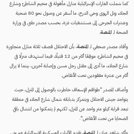
كما شملت الغارات الإسرائيلية منازل مأهولة في مخيم الشاطئ وشارع
الجلاء وتل الهوى وحي الدرج، ما أسفر عن وصول نحو 80 ضحية
وعشرات الجرحى إلى مستشفيات غزة، بحسب مصدر طبي في وزارة
الصحة لـ
المنصة
.
وأفاد مصدر صحفي لـ
المنصة
، بأن الاحتلال قصف ثلاثة منازل متجاورة
في مخيم الشاطئ، موقِعًا أكثر من 12 قتيلًا، فيما استهدف منزلًا في
شارع الجلاء، ما أدى إلى مقتل رجل مسن وإصابة آخرين، بينما لا يزال
أكثر من عشرة مفقودين تحت الأنقاض.
وأضاف المصدر "طواقم الإسعاف خاطرت بالوصول إلى المنزل، حيث
يتواجد جيش الاحتلال ويتمركز بدباباته شمال شارع الجلاء في منطقة
تبعد قرابة كيلو متر واحد عن المنزل، لكنهم لم يتمكنوا من انتشال باقي
الضحايا من تحت الأنقاض".
وأكد شاهد عيان لـ
المنصة
، تقدم الآليات العسكرية الإسرائيلية عبر حي