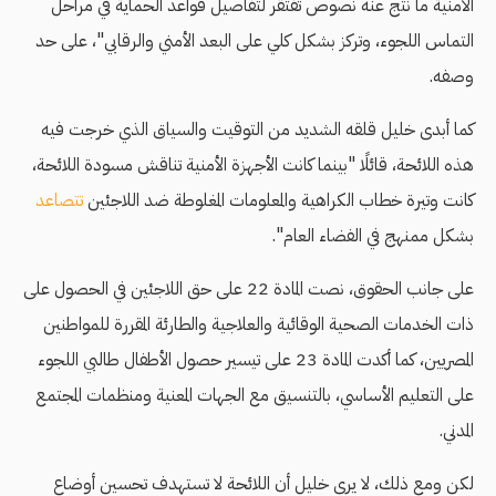
الأمنية ما نتج عنه نصوص تفتقر لتفاصيل قواعد الحماية في مراحل
التماس اللجوء، وتركز بشكل كلي على البعد الأمني والرقابي"، على حد
وصفه.
كما أبدى خليل قلقه الشديد من التوقيت والسياق الذي خرجت فيه
هذه اللائحة، قائلًا "بينما كانت الأجهزة الأمنية تناقش مسودة اللائحة،
كانت وتيرة خطاب الكراهية والمعلومات المغلوطة ضد اللاجئين
تتصاعد
بشكل ممنهج في الفضاء العام".
على جانب الحقوق، نصت المادة 22 على حق اللاجئين في الحصول على
ذات الخدمات الصحية الوقائية والعلاجية والطارئة المقررة للمواطنين
المصريين، كما أكدت المادة 23 على تيسير حصول الأطفال طالبي اللجوء
على التعليم الأساسي، بالتنسيق مع الجهات المعنية ومنظمات المجتمع
المدني.
لكن ومع ذلك، لا يرى خليل أن اللائحة لا تستهدف تحسين أوضاع