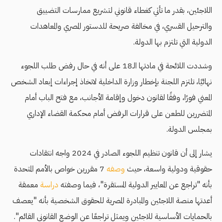
اللاجئين، بقدر ما تأتي كغطاء قانوني لتشريع ممارسات التضييق
والترحيل القسري، في مخالفة صريحة للدستور المصري والمعاهدات
الدولية التي تلتزم بها الدولة.
وشددت اللائحة في مادتها الـ18 على أنه في حال رفض طلب اللجوء
نهائيًا، تلتزم اللجنة بإخطار وزارة الداخلية لاتخاذ إجراءات إبعاد الشخص
المعني فورًا، وفقًا لقانون دخول وإقامة الأجانب، مع فتح الباب أمام
المتضررين للطعن على قرارات الرفض أمام محكمة القضاء الإداري
بمجلس الدولة.
يشار إلى أن قانون تنظيم اللجوء الصادر في 2024 واجه انتقادات
حقوقية ودولية واسعة، حيث
وصفه
7 مقررين خواص بالأمم المتحدة
بأنه "تراجع عن المعايير الدولية المستقرة"، فيما وصفته
دراسة
معمقة
أعدتها منصة اللاجئين والمبادرة المصرية للحقوق الشخصية بأنه "يعصف
بالحمايات الأساسية للاجئين ويمثل تراجعًا عن الوضع القانوني القائم".