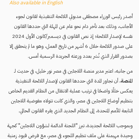
Also available in English
أصدر رئيس الوزراء مصطفى مدبولي اللائحة التنفيذية لقانون لجوء
الأجانب، وذلك بعد تأخر دام نحو عام عن المهلة التي حددها القانون
نفسه لإصدار اللائحة؛ إذ نص القانون في ديسمبر/كانون الأول 2024
على صدور اللائحة خلال 6 أشهر من تاريخ العمل، وهو ما لم يتحقق إلا
بصدور القرار الذي نُشر بعدد وزعته الجريدة الرسمية أمس.
من جانبه، اعتبر مدير منصة اللاجئين في مصر نور خليل، في حديث لـ
المنصة
، أن تجاوز المدة التي حددها القانون لإصدار اللائحة التنفيذية
يعكس خللًا واضحًا في ترتيب عملية الانتقال من النظام القديم الخاص
بتنظيم أوضاع اللاجئين في مصر، والذي كانت تتولاه مفوضية اللاجئين
التابعة للأمم المتحدة، إلى النظام الجديد الذي يقره القانون الحالي.
وبموجب اللائحة الجديدة، تبرز "اللجنة الدائمة لشؤون اللاجئين" كجهة
وحيدة مهيمنة على ملف تنظيم اللجوء في مصر، مع فرض قيود زمنية