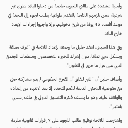
وأمنية مشددة على طالبي اللجوء، خاصة من دخلوا البلاد بطرق غير
شرعية، ممن تلزمهم اللائحة بالتقدم طواعية بطلب لجوء إلى اللجنة في
موعد أقصاه 45 يومًا من تاريخ دخولهم، وإلا واجهوا إجراءات الإبعاد
خارج البلاد.
وفي هذا السياق، انتقد خليل ما وصفه بإعداد اللائحة في "غرف مغلقة
وبشكل سري تمامًا، دون إشراك للخبراء المتخصصين ومنظمات المجتمع
المدني على غرار ما جرى في القانون".
وأضاف خليل أن "المثير للقلق أن المقترح الحكومي لم يتم مشاركته حتى
مع مفوضية اللاجئين التابعة للأمم المتحدة إلا بعد الانتهاء من إعداده
والموافقة عليه، وهو ما ينسف فكرة التنسيق الدولي في ملف إنساني
بامتياز".
و​اشترطت اللائحة توقيع طالب اللجوء على 7 إقرارات قانونية ملزمة