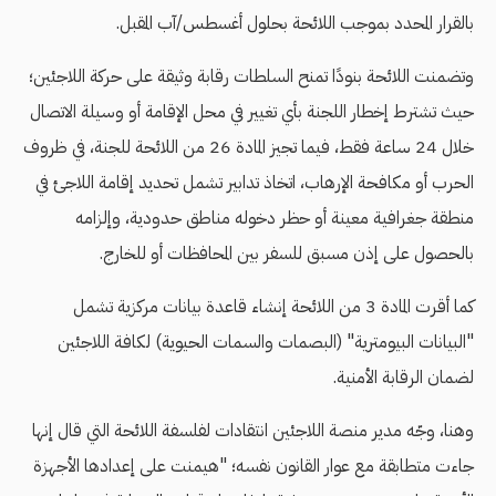
بالقرار المحدد بموجب اللائحة بحلول أغسطس/آب المقبل.
وتضمنت اللائحة بنودًا تمنح السلطات رقابة وثيقة على حركة اللاجئين؛
حيث تشترط إخطار اللجنة بأي تغيير في محل الإقامة أو وسيلة الاتصال
خلال 24 ساعة فقط، فيما تجيز المادة 26 من اللائحة للجنة، في ظروف
الحرب أو مكافحة الإرهاب، اتخاذ تدابير تشمل تحديد إقامة اللاجئ في
منطقة جغرافية معينة أو حظر دخوله مناطق حدودية، وإلزامه
بالحصول على إذن مسبق للسفر بين المحافظات أو للخارج.
كما أقرت المادة 3 من اللائحة إنشاء قاعدة بيانات مركزية تشمل
"البيانات البيومترية" (البصمات والسمات الحيوية) لكافة اللاجئين
لضمان الرقابة الأمنية.
وهنا، وجّه مدير منصة اللاجئين انتقادات لفلسفة اللائحة التي قال إنها
جاءت متطابقة مع عوار القانون نفسه؛ "هيمنت على إعدادها الأجهزة