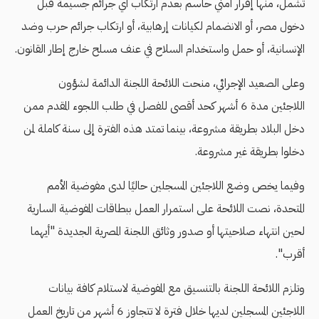
تشمل، منها ​إقرار أمني حاسم بعدم ارتكاب أي جرائم جسيمة قبل
دخول مصر، أو الانضمام لكيانات إرهابية، أو ارتكاب جرائم حرب وضد
الإنسانية، أو حمل واستخدام السلاح في عنف مسلح خارج إطار القانون.
وعلى الصعيد الإجرائي، منحت اللائحة اللجنة الدائمة لشؤون
اللاجئين مدة 6 أشهر كحد أقصى للفصل في طلب اللجوء المقدم ممن
دخل البلاد بطريقة مشروعة، بينما تمتد هذه الفترة إلى سنة كاملة لمن
دخلوا بطريقة غير مشروعة.
وفيما يخص وضع اللاجئين المسجلين حاليًا لدى مفوضية الأمم
المتحدة، نصت اللائحة على استمرار العمل ببطاقات المفوضية السارية
لحين انتهاء صلاحيتها أو صدور وثائق اللجنة المصرية الجديدة "أيهما
أقرب".
وتلزم اللائحة اللجنة بالتنسيق مع المفوضية لاستلام كافة بيانات
اللاجئين المسجلين لديها خلال فترة لا تتجاوز 6 أشهر من تاريخ العمل